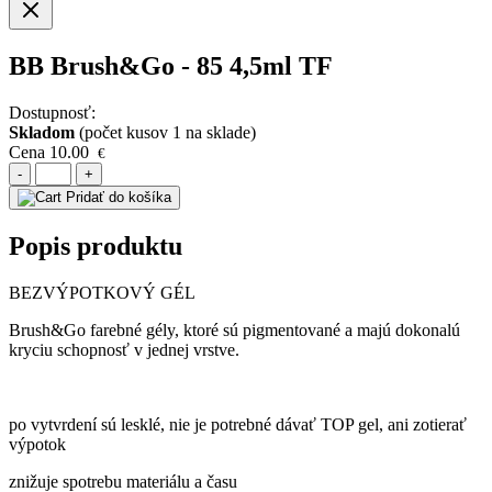
BB Brush&Go - 85 4,5ml TF
Dostupnosť:
Skladom
(počet kusov 1 na sklade)
Cena
10.00
€
-
+
Pridať do košíka
Popis produktu
BEZVÝPOTKOVÝ GÉL
Brush&Go farebné gély, ktoré sú pigmentované a majú dokonalú
kryciu schopnosť v jednej vrstve.
po vytvrdení sú lesklé, nie je potrebné dávať TOP gel, ani zotierať
výpotok
znižuje spotrebu materiálu a času