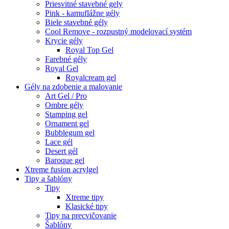
Priesvitné stavebné gely
Pink - kamuflážne gély
Biele stavebné gély
Cool Remove - rozpustný modelovací systém
Krycie gély
Royal Top Gel
Farebné gély
Royal Gel
Royalcream gel
Gély na zdobenie a malovanie
Art Gel / Pro
Ombre gély
Stamping gel
Ornament gel
Bubblegum gel
Lace gél
Desert gél
Baroque gel
Xtreme fusion acrylgel
Tipy a šablóny
Tipy
Xtreme tipy
Klasické tipy
Tipy na precvičovanie
Šablóny