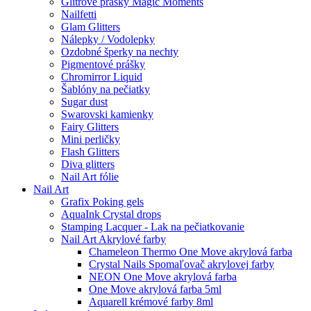
Glitrové prášky Magic Moments
Nailfetti
Glam Glitters
Nálepky / Vodolepky
Ozdobné šperky na nechty
Pigmentové prášky
Chromirror Liquid
Šablóny na pečiatky
Sugar dust
Swarovski kamienky
Fairy Glitters
Mini perličky
Flash Glitters
Diva glitters
Nail Art fólie
Nail Art
Grafix Poking gels
AquaInk Crystal drops
Stamping Lacquer - Lak na pečiatkovanie
Nail Art Akrylové farby
Chameleon Thermo One Move akrylová farba
Crystal Nails Spomaľovač akrylovej farby
NEON One Move akrylová farba
One Move akrylová farba 5ml
Aquarell krémové farby 8ml