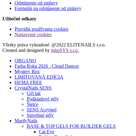
Odstúpenie od zmluvy
Formulár na odstúpenie od zmluvy
Užitočné odkazy
Pravidlá používania cookies
Nastavenie cookies
Všetky práva vyhradené. @2022 ELITENAILS s.r.o.
Created and designed by
juhoSYS s.r.o.
ORGANO
Farba Roka 2026 - Cloud Dancer
Mystery Box
LIMITOVANÁ EDÍCIA
HEMA FREE
CrystalNails SENS
Gél lak
Podkladové gély
Štetce
SENS Acrylgel
Stavebné gély
MarilyNails
BASE & TOP GELS FOR BUILDER GELS
Cat Eye