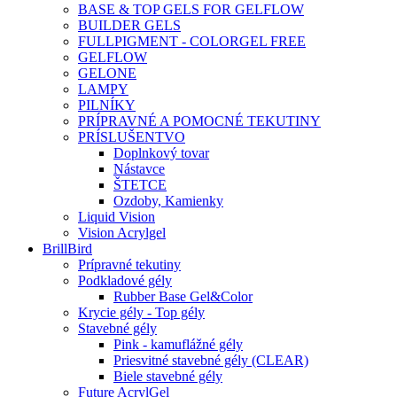
BASE & TOP GELS FOR GELFLOW
BUILDER GELS
FULLPIGMENT - COLORGEL FREE
GELFLOW
GELONE
LAMPY
PILNÍKY
PRÍPRAVNÉ A POMOCNÉ TEKUTINY
PRÍSLUŠENTVO
Doplnkový tovar
Nástavce
ŠTETCE
Ozdoby, Kamienky
Liquid Vision
Vision Acrylgel
BrillBird
Prípravné tekutiny
Podkladové gély
Rubber Base Gel&Color
Krycie gély - Top gély
Stavebné gély
Pink - kamuflážné gély
Priesvitné stavebné gély (CLEAR)
Biele stavebné gély
Future AcrylGel