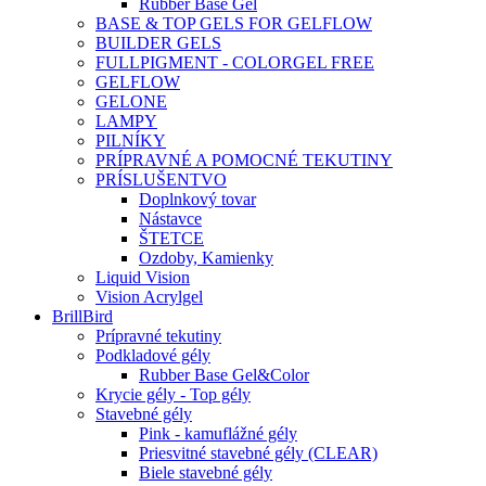
Rubber Base Gel
BASE & TOP GELS FOR GELFLOW
BUILDER GELS
FULLPIGMENT - COLORGEL FREE
GELFLOW
GELONE
LAMPY
PILNÍKY
PRÍPRAVNÉ A POMOCNÉ TEKUTINY
PRÍSLUŠENTVO
Doplnkový tovar
Nástavce
ŠTETCE
Ozdoby, Kamienky
Liquid Vision
Vision Acrylgel
BrillBird
Prípravné tekutiny
Podkladové gély
Rubber Base Gel&Color
Krycie gély - Top gély
Stavebné gély
Pink - kamuflážné gély
Priesvitné stavebné gély (CLEAR)
Biele stavebné gély