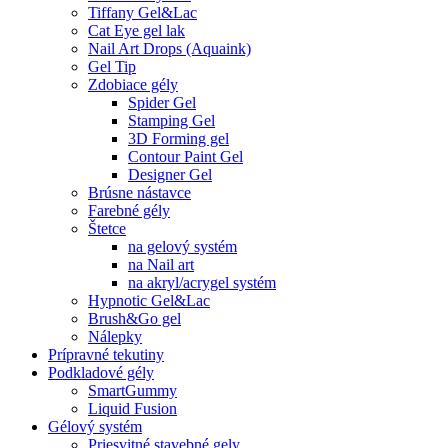
Tiffany Gel&Lac
Cat Eye gel lak
Nail Art Drops (Aquaink)
Gel Tip
Zdobiace gély
Spider Gel
Stamping Gel
3D Forming gel
Contour Paint Gel
Designer Gel
Brúsne nástavce
Farebné gély
Štetce
na gelový systém
na Nail art
na akryl/acrygel systém
Hypnotic Gel&Lac
Brush&Go gel
Nálepky
Prípravné tekutiny
Podkladové gély
SmartGummy
Liquid Fusion
Gélový systém
Priesvitné stavebné gely