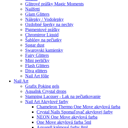
Glitrové prášky Magic Moments
Nailfetti
Glam Glitters
Nálepky / Vodolepky
Ozdobné šperky na nechty
Pigmentové prášky
Chromirror Liquid
Šablóny na pečiatky
Sugar dust
Swarovski kamienky
Fairy Glitters
Mini perličky
Flash Glitters
Diva glitters
Nail Art fólie
Nail Art
Grafix Poking gels
AquaInk Crystal drops
Stamping Lacquer - Lak na pečiatkovanie
Nail Art Akrylové farby
Chameleon Thermo One Move akrylová farba
Crystal Nails Spomaľovač akrylovej farby
NEON One Move akrylová farba
One Move akrylová farba 5ml
Aquarell krémové farby 8ml