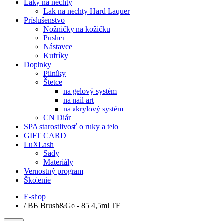
Laky na nechty
Lak na nechty Hard Laquer
Príslušenstvo
Nožničky na kožičku
Pusher
Nástavce
Kufríky
Doplnky
Pilníky
Štetce
na gelový systém
na nail art
na akrylový systém
CN Diár
SPA starostlivosť o ruky a telo
GIFT CARD
LuXLash
Sady
Materiály
Vernostný program
Školenie
E-shop
/
BB Brush&Go - 85 4,5ml TF