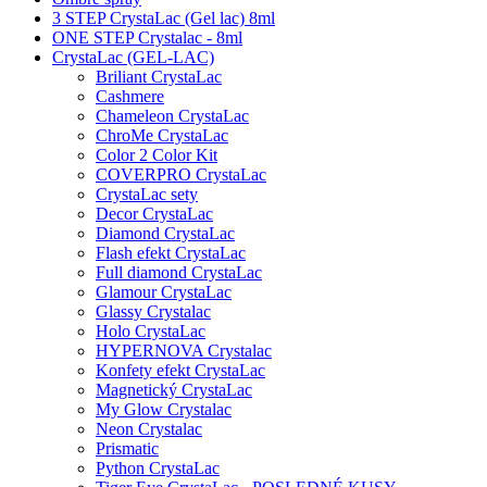
3 STEP CrystaLac (Gel lac) 8ml
ONE STEP Crystalac - 8ml
CrystaLac (GEL-LAC)
Briliant CrystaLac
Cashmere
Chameleon CrystaLac
ChroMe CrystaLac
Color 2 Color Kit
COVERPRO CrystaLac
CrystaLac sety
Decor CrystaLac
Diamond CrystaLac
Flash efekt CrystaLac
Full diamond CrystaLac
Glamour CrystaLac
Glassy Crystalac
Holo CrystaLac
HYPERNOVA Crystalac
Konfety efekt CrystaLac
Magnetický CrystaLac
My Glow Crystalac
Neon Crystalac
Prismatic
Python CrystaLac