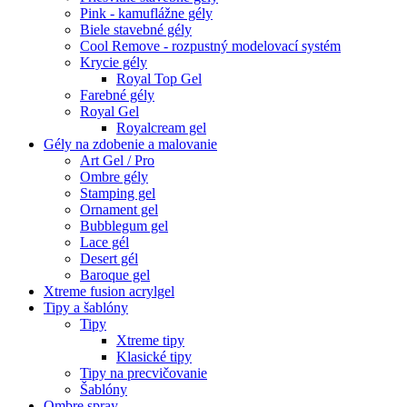
Pink - kamuflážne gély
Biele stavebné gély
Cool Remove - rozpustný modelovací systém
Krycie gély
Royal Top Gel
Farebné gély
Royal Gel
Royalcream gel
Gély na zdobenie a malovanie
Art Gel / Pro
Ombre gély
Stamping gel
Ornament gel
Bubblegum gel
Lace gél
Desert gél
Baroque gel
Xtreme fusion acrylgel
Tipy a šablóny
Tipy
Xtreme tipy
Klasické tipy
Tipy na precvičovanie
Šablóny
Ombre spray