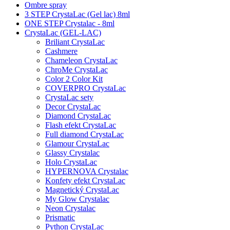
Ombre spray
3 STEP CrystaLac (Gel lac) 8ml
ONE STEP Crystalac - 8ml
CrystaLac (GEL-LAC)
Briliant CrystaLac
Cashmere
Chameleon CrystaLac
ChroMe CrystaLac
Color 2 Color Kit
COVERPRO CrystaLac
CrystaLac sety
Decor CrystaLac
Diamond CrystaLac
Flash efekt CrystaLac
Full diamond CrystaLac
Glamour CrystaLac
Glassy Crystalac
Holo CrystaLac
HYPERNOVA Crystalac
Konfety efekt CrystaLac
Magnetický CrystaLac
My Glow Crystalac
Neon Crystalac
Prismatic
Python CrystaLac