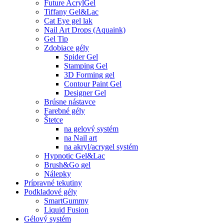
Future AcrylGel
Tiffany Gel&Lac
Cat Eye gel lak
Nail Art Drops (Aquaink)
Gel Tip
Zdobiace gély
Spider Gel
Stamping Gel
3D Forming gel
Contour Paint Gel
Designer Gel
Brúsne nástavce
Farebné gély
Štetce
na gelový systém
na Nail art
na akryl/acrygel systém
Hypnotic Gel&Lac
Brush&Go gel
Nálepky
Prípravné tekutiny
Podkladové gély
SmartGummy
Liquid Fusion
Gélový systém