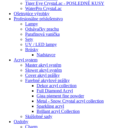
Tiger Eye CrystaLac - POSLEDNÉ KUSY
WaterPro CrystaLac
Ošetrujúce výrobky
Profesionálne príslušenstvo
Lampy
Odsávačky prachu
Parafinová vanička
Sety
UV / LED lampy
Brúsky
Nadstavce
Acryl system
Master akryl systém
Slower akryl systém
Cover akryl prášky
Farebné akrylové prášky
Dekor acryl collection
Full Diamond Acryl
Giga pigment fine powder
Metal - Snow Crystal acryl collection
Sparkling acryl
Brillant acryl Collection
Skúšobné sady
Ozdoby
Charm