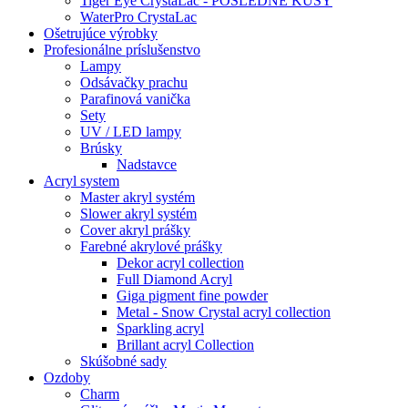
Tiger Eye CrystaLac - POSLEDNÉ KUSY
WaterPro CrystaLac
Ošetrujúce výrobky
Profesionálne príslušenstvo
Lampy
Odsávačky prachu
Parafinová vanička
Sety
UV / LED lampy
Brúsky
Nadstavce
Acryl system
Master akryl systém
Slower akryl systém
Cover akryl prášky
Farebné akrylové prášky
Dekor acryl collection
Full Diamond Acryl
Giga pigment fine powder
Metal - Snow Crystal acryl collection
Sparkling acryl
Brillant acryl Collection
Skúšobné sady
Ozdoby
Charm