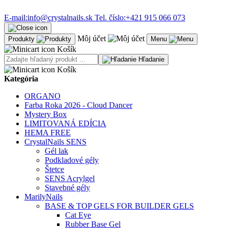
E-mail:
info@crystalnails.sk
Tel. číslo:
+421 915 066 073
Môj účet
Produkty
Menu
Košík
Hľadanie
Košík
Kategória
ORGANO
Farba Roka 2026 - Cloud Dancer
Mystery Box
LIMITOVANÁ EDÍCIA
HEMA FREE
CrystalNails SENS
Gél lak
Podkladové gély
Štetce
SENS Acrylgel
Stavebné gély
MarilyNails
BASE & TOP GELS FOR BUILDER GELS
Cat Eye
Rubber Base Gel