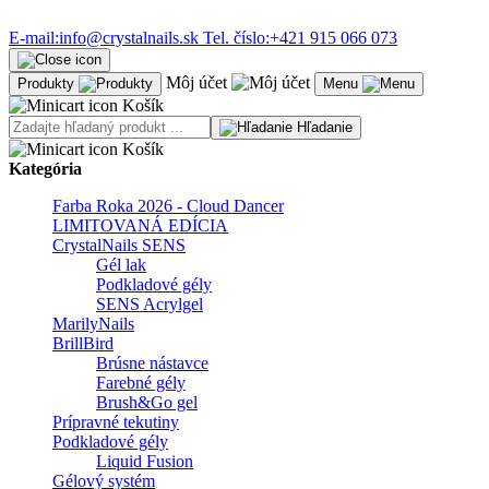
E-mail:
info@crystalnails.sk
Tel. číslo:
+421 915 066 073
Môj účet
Produkty
Menu
Košík
Hľadanie
Košík
Kategória
Farba Roka 2026 - Cloud Dancer
LIMITOVANÁ EDÍCIA
CrystalNails SENS
Gél lak
Podkladové gély
SENS Acrylgel
MarilyNails
BrillBird
Brúsne nástavce
Farebné gély
Brush&Go gel
Prípravné tekutiny
Podkladové gély
Liquid Fusion
Gélový systém