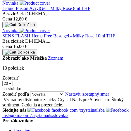
Novinka
Liquid Fusion AcrylGel - Milky Rose 8ml THF
Bez zložiek DI-HEMA,...
Cena
12,80 €
Do košíka
Novinka
SENS FLASH Hema Free Base gel - Milky Rose 10ml THF
Bez zložiek DI-HEMA,...
Cena
16,00 €
Do košíka
Zobraziť ako
Mriežka
Zoznam
13
položiek
Zobraziť
na stránku
Zoradiť podľa
Nastaviť zostupný smer
Výhradný distribútor značky Crystal Nails pre Slovensko. Široký
sortiment, školenia a prezentácie.
Sledujte nás
facebook.com
/crystalnailsba
instagram.com
/crystalnails.slovakia
Pre zákazníkov
Predajne