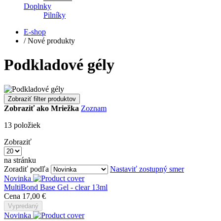
Doplnky
Pilníky
E-shop
/
Nové produkty
Podkladové gély
Zobraziť filter produktov
Zobraziť ako
Mriežka
Zoznam
13
položiek
Zobraziť
na stránku
Zoradiť podľa
Nastaviť zostupný smer
Novinka
MultiBond Base Gel - clear 13ml
Cena
17,00 €
Vypredaný
Novinka