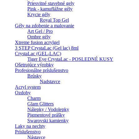
Priesvitné stavebné gely
Pink - kamuflážne gély
Krycie gély
Royal Top Gel
Gély na zdobenie a malovanie
Art Gel / Pro
Ombre gély
Xtreme fusion acrylgel
3 STEP CrystaLac (Gel lac) 8ml
CrystaLac (GEL-LAC)
Tiger Eye CrystaLac - POSLEDNÉ KUSY
Ošetrujúce výrobky
Profesionálne príslušenstvo
Brúsky
Nadstavce
Acryl system
Ozdoby
Charm
Glam Glitters
Nálepky / Vodolepky
Pigmentové prášky
Swarovski kamienky
Laky na nechty
Príslušenstvo
Nástavce