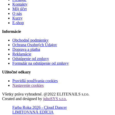
Kontakty
Môj účet
O nás
Kurzy
E-shop
Informácie
Obchodné podmienky
Ochrana Osobných Údajov
Doprava a platba
Reklamácie
Odstúpenie od zmluvy
Formulár na odstúpenie od zmluvy
Užitočné odkazy
Pravidlá používania cookies
Nastavenie cookies
Všetky práva vyhradené. @2022 ELITENAILS s.r.o.
Created and designed by
juhoSYS s.r.o.
Farba Roka 2026 - Cloud Dancer
LIMITOVANÁ EDÍCIA