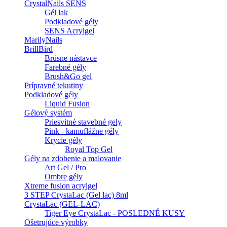
CrystalNails SENS
Gél lak
Podkladové gély
SENS Acrylgel
MarilyNails
BrillBird
Brúsne nástavce
Farebné gély
Brush&Go gel
Prípravné tekutiny
Podkladové gély
Liquid Fusion
Gélový systém
Priesvitné stavebné gely
Pink - kamuflážne gély
Krycie gély
Royal Top Gel
Gély na zdobenie a malovanie
Art Gel / Pro
Ombre gély
Xtreme fusion acrylgel
3 STEP CrystaLac (Gel lac) 8ml
CrystaLac (GEL-LAC)
Tiger Eye CrystaLac - POSLEDNÉ KUSY
Ošetrujúce výrobky