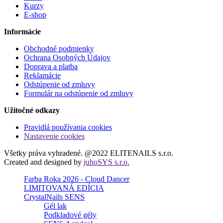
Kurzy
E-shop
Informácie
Obchodné podmienky
Ochrana Osobných Údajov
Doprava a platba
Reklamácie
Odstúpenie od zmluvy
Formulár na odstúpenie od zmluvy
Užitočné odkazy
Pravidlá používania cookies
Nastavenie cookies
Všetky práva vyhradené. @2022 ELITENAILS s.r.o.
Created and designed by
juhoSYS s.r.o.
Farba Roka 2026 - Cloud Dancer
LIMITOVANÁ EDÍCIA
CrystalNails SENS
Gél lak
Podkladové gély