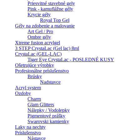
Priesvitné stavebné gely
Pink - kamuflážne gély
Krycie gély
Royal Top Gel
Gély na zdobenie a malovanie
Art Gel / Pro
Ombre gély
Xtreme fusion acrylgel
3 STEP CrystaLac (Gel lac) 8ml
CrystaLac (GEL-LAC)
Tiger Eye CrystaLac - POSLEDNÉ KUSY
Ošetrujúce výrobky
Profesionálne príslušenstvo
Brúsky
Nadstavce
Acryl system
Ozdoby
Charm
Glam Glitters
Nálepky / Vodolepky
Pigmentové prášky
Swarovski kamienky
Laky na nechty
Príslušenstvo
Nástavce