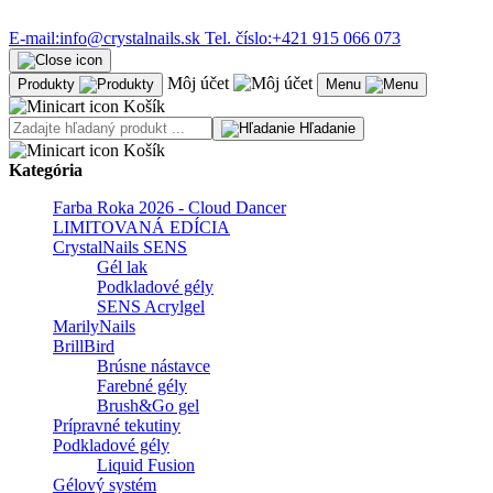
E-mail:
info@crystalnails.sk
Tel. číslo:
+421 915 066 073
Môj účet
Produkty
Menu
Košík
Hľadanie
Košík
Kategória
Farba Roka 2026 - Cloud Dancer
LIMITOVANÁ EDÍCIA
CrystalNails SENS
Gél lak
Podkladové gély
SENS Acrylgel
MarilyNails
BrillBird
Brúsne nástavce
Farebné gély
Brush&Go gel
Prípravné tekutiny
Podkladové gély
Liquid Fusion
Gélový systém