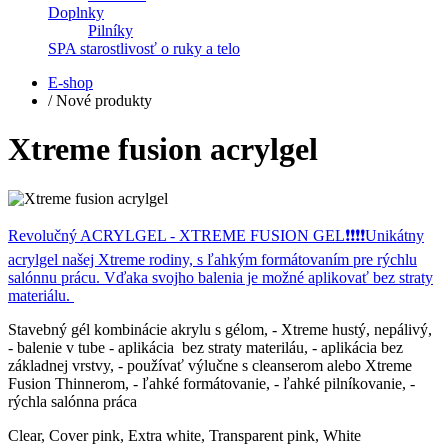
Doplnky
Pilníky
SPA starostlivosť o ruky a telo
E-shop
/
Nové produkty
Xtreme fusion acrylgel
Revolučný ACRYLGEL - XTREME FUSION GEL❗❗❗❗Unikátny
acrylgel našej Xtreme rodiny, s ľahkým formátovaním pre rýchlu
salónnu prácu. Vďaka svojho balenia je možné aplikovať bez straty
materiálu.
Stavebný gél kombinácie akrylu s gélom, - Xtreme hustý, nepálivý,
- balenie v tube - aplikácia bez straty materiláu, - aplikácia bez
základnej vrstvy, - používať výlučne s cleanserom alebo Xtreme
Fusion Thinnerom, - ľahké formátovanie, - ľahké pilníkovanie, -
rýchla salónna práca
Clear, Cover pink, Extra white, Transparent pink, White