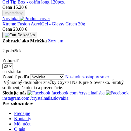
Gel Tip Box - coffin long 120pcs.
Cena
15,20 €
Vypredaný
Novinka
Xtreme Fusion AcrylGel - Glassy Green 30g
Cena
23,60 €
Do košíka
Zobraziť ako
Mriežka
Zoznam
2
položiek
Zobraziť
na stránku
Zoradiť podľa
Nastaviť zostupný smer
Výhradný distribútor značky Crystal Nails pre Slovensko. Široký
sortiment, školenia a prezentácie.
Sledujte nás
facebook.com
/crystalnailsba
instagram.com
/crystalnails.slovakia
Pre zákazníkov
Predajne
Kontakty
Môj účet
O nás