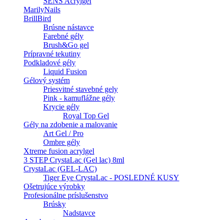
SENS Acrylgel
MarilyNails
BrillBird
Brúsne nástavce
Farebné gély
Brush&Go gel
Prípravné tekutiny
Podkladové gély
Liquid Fusion
Gélový systém
Priesvitné stavebné gely
Pink - kamuflážne gély
Krycie gély
Royal Top Gel
Gély na zdobenie a malovanie
Art Gel / Pro
Ombre gély
Xtreme fusion acrylgel
3 STEP CrystaLac (Gel lac) 8ml
CrystaLac (GEL-LAC)
Tiger Eye CrystaLac - POSLEDNÉ KUSY
Ošetrujúce výrobky
Profesionálne príslušenstvo
Brúsky
Nadstavce