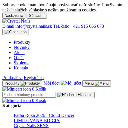
Súbory cookie nám pomáhajú poskytovať naše služby. Používaním
našich služieb súhlasíte s naším používaním cookies.
Nastavenia
Súhlasím
E-mail:
info@crystalnails.sk
Tel. číslo:
+421 915 066 073
Produkty
Novinky
Akcia
O nás
Školenia
Kontakt
Prihlásiť sa
Registrácia
Môj účet
Produkty
Menu
0
Košík
Hľadanie
0
Košík
Kategória
Farba Roka 2026 - Cloud Dancer
LIMITOVANÁ EDÍCIA
CrystalNails SENS