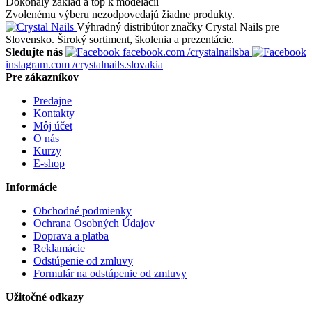
Dokonalý základ a top k modelácii
Zvolenému výberu nezodpovedajú žiadne produkty.
Výhradný distribútor značky Crystal Nails pre
Slovensko. Široký sortiment, školenia a prezentácie.
Sledujte nás
facebook.com
/crystalnailsba
instagram.com
/crystalnails.slovakia
Pre zákazníkov
Predajne
Kontakty
Môj účet
O nás
Kurzy
E-shop
Informácie
Obchodné podmienky
Ochrana Osobných Údajov
Doprava a platba
Reklamácie
Odstúpenie od zmluvy
Formulár na odstúpenie od zmluvy
Užitočné odkazy