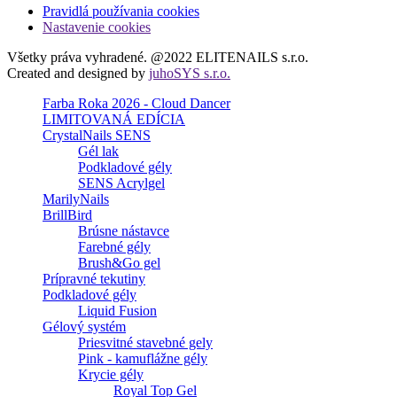
Pravidlá používania cookies
Nastavenie cookies
Všetky práva vyhradené. @2022 ELITENAILS s.r.o.
Created and designed by
juhoSYS s.r.o.
Farba Roka 2026 - Cloud Dancer
LIMITOVANÁ EDÍCIA
CrystalNails SENS
Gél lak
Podkladové gély
SENS Acrylgel
MarilyNails
BrillBird
Brúsne nástavce
Farebné gély
Brush&Go gel
Prípravné tekutiny
Podkladové gély
Liquid Fusion
Gélový systém
Priesvitné stavebné gely
Pink - kamuflážne gély
Krycie gély
Royal Top Gel