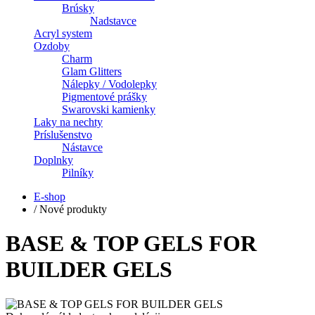
Brúsky
Nadstavce
Acryl system
Ozdoby
Charm
Glam Glitters
Nálepky / Vodolepky
Pigmentové prášky
Swarovski kamienky
Laky na nechty
Príslušenstvo
Nástavce
Doplnky
Pilníky
E-shop
/
Nové produkty
BASE & TOP GELS FOR
BUILDER GELS