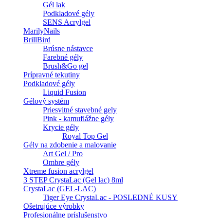
Gél lak
Podkladové gély
SENS Acrylgel
MarilyNails
BrillBird
Brúsne nástavce
Farebné gély
Brush&Go gel
Prípravné tekutiny
Podkladové gély
Liquid Fusion
Gélový systém
Priesvitné stavebné gely
Pink - kamuflážne gély
Krycie gély
Royal Top Gel
Gély na zdobenie a malovanie
Art Gel / Pro
Ombre gély
Xtreme fusion acrylgel
3 STEP CrystaLac (Gel lac) 8ml
CrystaLac (GEL-LAC)
Tiger Eye CrystaLac - POSLEDNÉ KUSY
Ošetrujúce výrobky
Profesionálne príslušenstvo