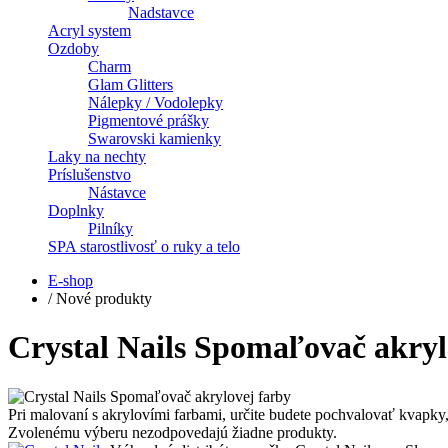
Nadstavce
Acryl system
Ozdoby
Charm
Glam Glitters
Nálepky / Vodolepky
Pigmentové prášky
Swarovski kamienky
Laky na nechty
Príslušenstvo
Nástavce
Doplnky
Pilníky
SPA starostlivosť o ruky a telo
E-shop
/
Nové produkty
Crystal Nails Spomaľovač akryl
Pri malovaní s akrylovími farbami, určite budete pochvalovať kvapky
Zvolenému výberu nezodpovedajú žiadne produkty.