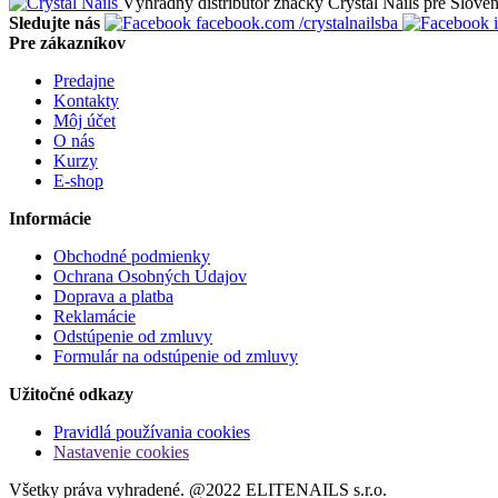
Výhradný distribútor značky Crystal Nails pre Slovens
Sledujte nás
facebook.com
/crystalnailsba
i
Pre zákazníkov
Predajne
Kontakty
Môj účet
O nás
Kurzy
E-shop
Informácie
Obchodné podmienky
Ochrana Osobných Údajov
Doprava a platba
Reklamácie
Odstúpenie od zmluvy
Formulár na odstúpenie od zmluvy
Užitočné odkazy
Pravidlá používania cookies
Nastavenie cookies
Všetky práva vyhradené. @2022 ELITENAILS s.r.o.