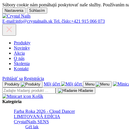
Súbory cookie nám pomáhajú poskytovať naše služby. Používaním naši
Nastavenia
Súhlasím
E-mail:
info@crystalnails.sk
Tel. číslo:
+421 915 066 073
Produkty
Novinky
Akcia
O nás
Školenia
Kontakt
Prihlásiť sa
Registrácia
Môj účet
Produkty
Menu
Hľadanie
Košík
Kategória
Farba Roka 2026 - Cloud Dancer
LIMITOVANÁ EDÍCIA
CrystalNails SENS
Gél lak