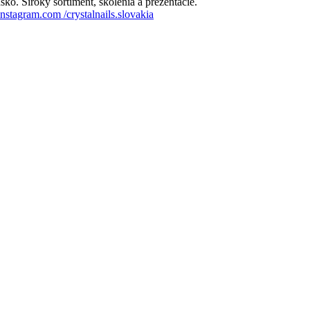
ko. Široký sortiment, školenia a prezentácie.
nstagram.com
/crystalnails.slovakia