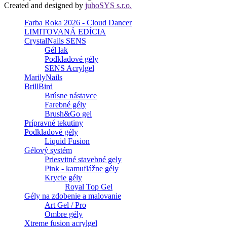
Created and designed by
juhoSYS s.r.o.
Farba Roka 2026 - Cloud Dancer
LIMITOVANÁ EDÍCIA
CrystalNails SENS
Gél lak
Podkladové gély
SENS Acrylgel
MarilyNails
BrillBird
Brúsne nástavce
Farebné gély
Brush&Go gel
Prípravné tekutiny
Podkladové gély
Liquid Fusion
Gélový systém
Priesvitné stavebné gely
Pink - kamuflážne gély
Krycie gély
Royal Top Gel
Gély na zdobenie a malovanie
Art Gel / Pro
Ombre gély
Xtreme fusion acrylgel