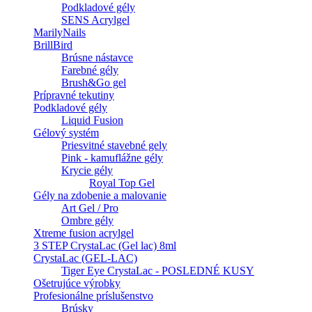
Podkladové gély
SENS Acrylgel
MarilyNails
BrillBird
Brúsne nástavce
Farebné gély
Brush&Go gel
Prípravné tekutiny
Podkladové gély
Liquid Fusion
Gélový systém
Priesvitné stavebné gely
Pink - kamuflážne gély
Krycie gély
Royal Top Gel
Gély na zdobenie a malovanie
Art Gel / Pro
Ombre gély
Xtreme fusion acrylgel
3 STEP CrystaLac (Gel lac) 8ml
CrystaLac (GEL-LAC)
Tiger Eye CrystaLac - POSLEDNÉ KUSY
Ošetrujúce výrobky
Profesionálne príslušenstvo
Brúsky