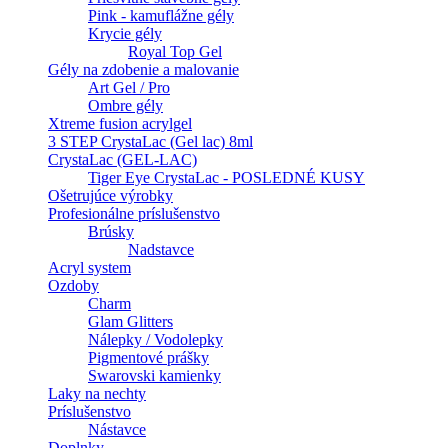
Pink - kamuflážne gély
Krycie gély
Royal Top Gel
Gély na zdobenie a malovanie
Art Gel / Pro
Ombre gély
Xtreme fusion acrylgel
3 STEP CrystaLac (Gel lac) 8ml
CrystaLac (GEL-LAC)
Tiger Eye CrystaLac - POSLEDNÉ KUSY
Ošetrujúce výrobky
Profesionálne príslušenstvo
Brúsky
Nadstavce
Acryl system
Ozdoby
Charm
Glam Glitters
Nálepky / Vodolepky
Pigmentové prášky
Swarovski kamienky
Laky na nechty
Príslušenstvo
Nástavce
Doplnky