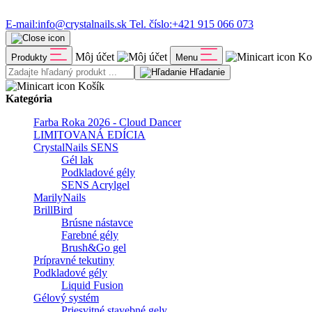
E-mail:
info@crystalnails.sk
Tel. číslo:
+421 915 066 073
Môj účet
Ko
Produkty
Menu
Hľadanie
Košík
Kategória
Farba Roka 2026 - Cloud Dancer
LIMITOVANÁ EDÍCIA
CrystalNails SENS
Gél lak
Podkladové gély
SENS Acrylgel
MarilyNails
BrillBird
Brúsne nástavce
Farebné gély
Brush&Go gel
Prípravné tekutiny
Podkladové gély
Liquid Fusion
Gélový systém
Priesvitné stavebné gely