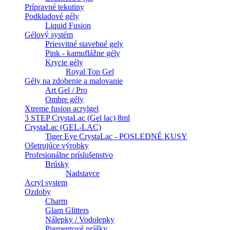
Prípravné tekutiny
Podkladové gély
Liquid Fusion
Gélový systém
Priesvitné stavebné gely
Pink - kamuflážne gély
Krycie gély
Royal Top Gel
Gély na zdobenie a malovanie
Art Gel / Pro
Ombre gély
Xtreme fusion acrylgel
3 STEP CrystaLac (Gel lac) 8ml
CrystaLac (GEL-LAC)
Tiger Eye CrystaLac - POSLEDNÉ KUSY
Ošetrujúce výrobky
Profesionálne príslušenstvo
Brúsky
Nadstavce
Acryl system
Ozdoby
Charm
Glam Glitters
Nálepky / Vodolepky
Pigmentové prášky