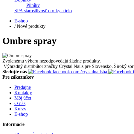
Pilníky
SPA starostlivosť o ruky a telo
E-shop
/
Nové produkty
Ombre spray
Zvolenému výberu nezodpovedajú žiadne produkty.
Výhradný distribútor značky Crystal Nails pre Slovensko. Široký sort
Sledujte nás
facebook.com
/crystalnailsba
i
Pre zákazníkov
Predajne
Kontakty
Môj účet
O nás
Kurzy
E-shop
Informácie