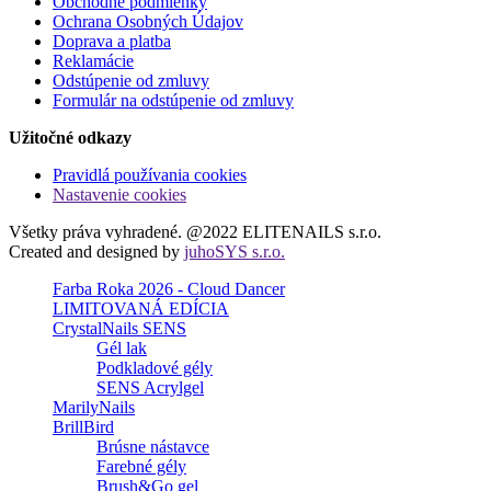
Obchodné podmienky
Ochrana Osobných Údajov
Doprava a platba
Reklamácie
Odstúpenie od zmluvy
Formulár na odstúpenie od zmluvy
Užitočné odkazy
Pravidlá používania cookies
Nastavenie cookies
Všetky práva vyhradené. @2022 ELITENAILS s.r.o.
Created and designed by
juhoSYS s.r.o.
Farba Roka 2026 - Cloud Dancer
LIMITOVANÁ EDÍCIA
CrystalNails SENS
Gél lak
Podkladové gély
SENS Acrylgel
MarilyNails
BrillBird
Brúsne nástavce
Farebné gély
Brush&Go gel