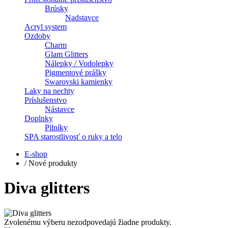
Brúsky
Nadstavce
Acryl system
Ozdoby
Charm
Glam Glitters
Nálepky / Vodolepky
Pigmentové prášky
Swarovski kamienky
Laky na nechty
Príslušenstvo
Nástavce
Doplnky
Pilníky
SPA starostlivosť o ruky a telo
E-shop
/
Nové produkty
Diva glitters
Zvolenému výberu nezodpovedajú žiadne produkty.