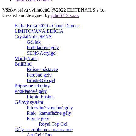
Všetky práva vyhradené. @2022 ELITENAILS s.r.o.
Created and designed by
juhoSYS s.r.o.
Farba Roka 2026 - Cloud Dancer
LIMITOVANÁ EDÍCIA
CrystalNails SENS
Gél lak
Podkladové gély
SENS Acrylgel
MarilyNails
BrillBird
Brúsne nástavce
Farebné gély
Brush&Go gel
Prípravné tekutiny
Podkladové gély
Liquid Fusion
Gélový systém
Priesvitné stavebné gely
Pink - kamuflážne gély
Krycie gély
Royal Top Gel
Gély na zdobenie a malovanie
Art Gel / Pro