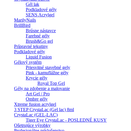
Gél lak
Podkladové gély
SENS Acrylgel
MarilyNails
BrillBird
Brúsne nástavce
Farebné gély
Brush&Go gel
Prípravné tekutiny
Podkladové gély
Liquid Fusion
Gélový systém
Priesvitné stavebné gely
Pink - kamuflážne gély
Krycie gély
Royal Top Gel
Gély na zdobenie a malovanie
Art Gel / Pro
Ombre gély
Xtreme fusion acrylgel
3 STEP CrystaLac (Gel lac) 8ml
CrystaLac (GEL-LAC)
Tiger Eye CrystaLac - POSLEDNÉ KUSY
Ošetrujúce výrobky
Profesionálne príslušenstvo