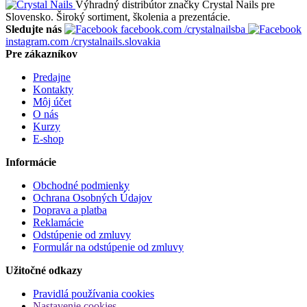
Výhradný distribútor značky Crystal Nails pre
Slovensko. Široký sortiment, školenia a prezentácie.
Sledujte nás
facebook.com
/crystalnailsba
instagram.com
/crystalnails.slovakia
Pre zákazníkov
Predajne
Kontakty
Môj účet
O nás
Kurzy
E-shop
Informácie
Obchodné podmienky
Ochrana Osobných Údajov
Doprava a platba
Reklamácie
Odstúpenie od zmluvy
Formulár na odstúpenie od zmluvy
Užitočné odkazy
Pravidlá používania cookies
Nastavenie cookies