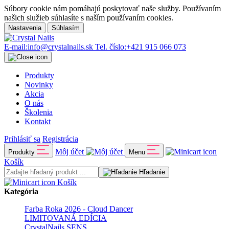
Súbory cookie nám pomáhajú poskytovať naše služby. Používaním
našich služieb súhlasíte s naším používaním cookies.
Nastavenia
Súhlasím
E-mail:
info@crystalnails.sk
Tel. číslo:
+421 915 066 073
Produkty
Novinky
Akcia
O nás
Školenia
Kontakt
Prihlásiť sa
Registrácia
Môj účet
Produkty
Menu
Košík
Hľadanie
Košík
Kategória
Farba Roka 2026 - Cloud Dancer
LIMITOVANÁ EDÍCIA
CrystalNails SENS