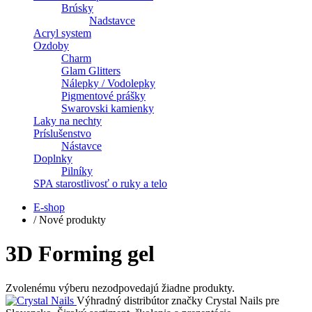
Brúsky
Nadstavce
Acryl system
Ozdoby
Charm
Glam Glitters
Nálepky / Vodolepky
Pigmentové prášky
Swarovski kamienky
Laky na nechty
Príslušenstvo
Nástavce
Doplnky
Pilníky
SPA starostlivosť o ruky a telo
E-shop
/
Nové produkty
3D Forming gel
Zvolenému výberu nezodpovedajú žiadne produkty.
Výhradný distribútor značky Crystal Nails pre