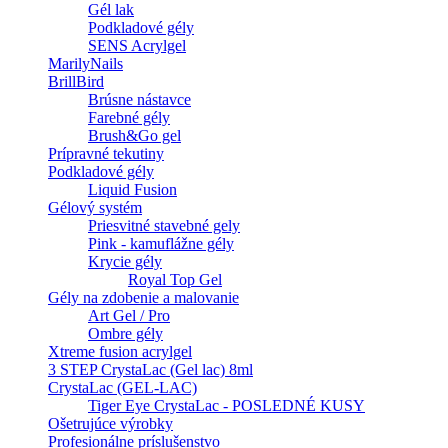
Gél lak
Podkladové gély
SENS Acrylgel
MarilyNails
BrillBird
Brúsne nástavce
Farebné gély
Brush&Go gel
Prípravné tekutiny
Podkladové gély
Liquid Fusion
Gélový systém
Priesvitné stavebné gely
Pink - kamuflážne gély
Krycie gély
Royal Top Gel
Gély na zdobenie a malovanie
Art Gel / Pro
Ombre gély
Xtreme fusion acrylgel
3 STEP CrystaLac (Gel lac) 8ml
CrystaLac (GEL-LAC)
Tiger Eye CrystaLac - POSLEDNÉ KUSY
Ošetrujúce výrobky
Profesionálne príslušenstvo