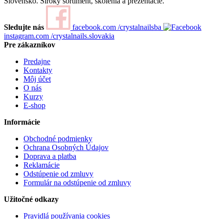
Slovensko. Široký sortiment, školenia a prezentácie.
Sledujte nás
facebook.com
/crystalnailsba
instagram.com
/crystalnails.slovakia
Pre zákazníkov
Predajne
Kontakty
Môj účet
O nás
Kurzy
E-shop
Informácie
Obchodné podmienky
Ochrana Osobných Údajov
Doprava a platba
Reklamácie
Odstúpenie od zmluvy
Formulár na odstúpenie od zmluvy
Užitočné odkazy
Pravidlá používania cookies