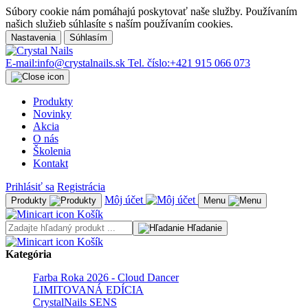
Súbory cookie nám pomáhajú poskytovať naše služby. Používaním
našich služieb súhlasíte s naším používaním cookies.
Nastavenia
Súhlasím
E-mail:
info@crystalnails.sk
Tel. číslo:
+421 915 066 073
Produkty
Novinky
Akcia
O nás
Školenia
Kontakt
Prihlásiť sa
Registrácia
Môj účet
Produkty
Menu
Košík
Hľadanie
Košík
Kategória
Farba Roka 2026 - Cloud Dancer
LIMITOVANÁ EDÍCIA
CrystalNails SENS