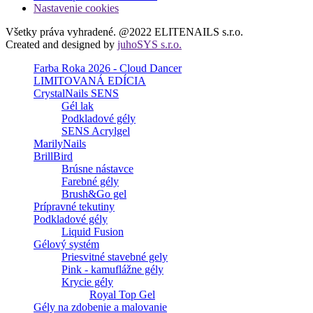
Nastavenie cookies
Všetky práva vyhradené. @2022 ELITENAILS s.r.o.
Created and designed by
juhoSYS s.r.o.
Farba Roka 2026 - Cloud Dancer
LIMITOVANÁ EDÍCIA
CrystalNails SENS
Gél lak
Podkladové gély
SENS Acrylgel
MarilyNails
BrillBird
Brúsne nástavce
Farebné gély
Brush&Go gel
Prípravné tekutiny
Podkladové gély
Liquid Fusion
Gélový systém
Priesvitné stavebné gely
Pink - kamuflážne gély
Krycie gély
Royal Top Gel
Gély na zdobenie a malovanie