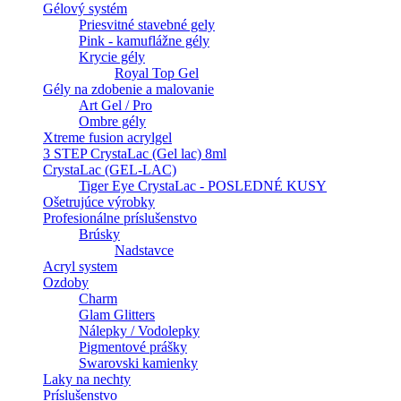
Gélový systém
Priesvitné stavebné gely
Pink - kamuflážne gély
Krycie gély
Royal Top Gel
Gély na zdobenie a malovanie
Art Gel / Pro
Ombre gély
Xtreme fusion acrylgel
3 STEP CrystaLac (Gel lac) 8ml
CrystaLac (GEL-LAC)
Tiger Eye CrystaLac - POSLEDNÉ KUSY
Ošetrujúce výrobky
Profesionálne príslušenstvo
Brúsky
Nadstavce
Acryl system
Ozdoby
Charm
Glam Glitters
Nálepky / Vodolepky
Pigmentové prášky
Swarovski kamienky
Laky na nechty
Príslušenstvo