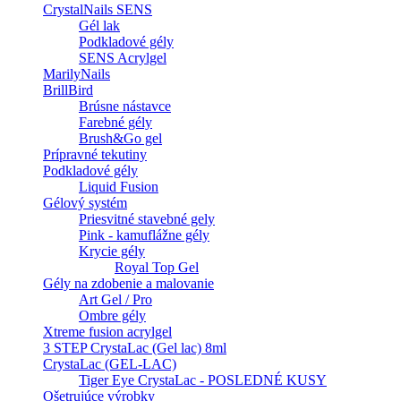
CrystalNails SENS
Gél lak
Podkladové gély
SENS Acrylgel
MarilyNails
BrillBird
Brúsne nástavce
Farebné gély
Brush&Go gel
Prípravné tekutiny
Podkladové gély
Liquid Fusion
Gélový systém
Priesvitné stavebné gely
Pink - kamuflážne gély
Krycie gély
Royal Top Gel
Gély na zdobenie a malovanie
Art Gel / Pro
Ombre gély
Xtreme fusion acrylgel
3 STEP CrystaLac (Gel lac) 8ml
CrystaLac (GEL-LAC)
Tiger Eye CrystaLac - POSLEDNÉ KUSY
Ošetrujúce výrobky