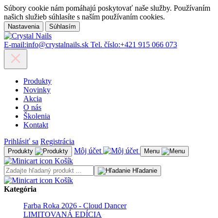
Súbory cookie nám pomáhajú poskytovať naše služby. Používaním
našich služieb súhlasíte s naším používaním cookies.
Nastavenia
Súhlasím
E-mail:
info@crystalnails.sk
Tel. číslo:
+421 915 066 073
Produkty
Novinky
Akcia
O nás
Školenia
Kontakt
Prihlásiť sa
Registrácia
Môj účet
Produkty
Menu
Košík
Hľadanie
Košík
Kategória
Farba Roka 2026 - Cloud Dancer
LIMITOVANÁ EDÍCIA