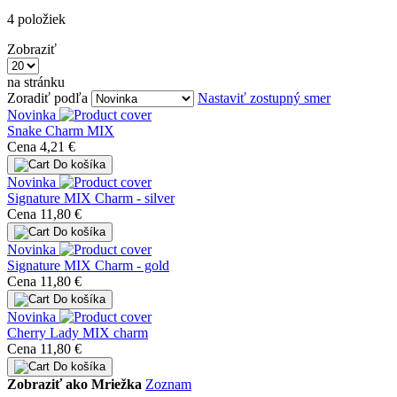
4
položiek
Zobraziť
na stránku
Zoradiť podľa
Nastaviť zostupný smer
Novinka
Snake Charm MIX
Cena
4,21 €
Do košíka
Novinka
Signature MIX Charm - silver
Cena
11,80 €
Do košíka
Novinka
Signature MIX Charm - gold
Cena
11,80 €
Do košíka
Novinka
Cherry Lady MIX charm
Cena
11,80 €
Do košíka
Zobraziť ako
Mriežka
Zoznam