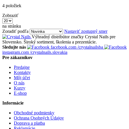
4
položiek
Zobraziť
na stránku
Zoradiť podľa
Nastaviť zostupný smer
Výhradný distribútor značky Crystal Nails pre
Slovensko. Široký sortiment, školenia a prezentácie.
Sledujte nás
facebook.com
/crystalnailsba
instagram.com
/crystalnails.slovakia
Pre zákazníkov
Predajne
Kontakty
Môj účet
O nás
Kurzy
E-shop
Informácie
Obchodné podmienky
Ochrana Osobných Údajov
Doprava a platba
Reklamácie