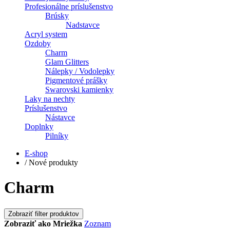
Profesionálne príslušenstvo
Brúsky
Nadstavce
Acryl system
Ozdoby
Charm
Glam Glitters
Nálepky / Vodolepky
Pigmentové prášky
Swarovski kamienky
Laky na nechty
Príslušenstvo
Nástavce
Doplnky
Pilníky
E-shop
/
Nové produkty
Charm
Zobraziť filter produktov
Zobraziť ako
Mriežka
Zoznam