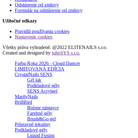
Odstúpenie od zmluvy
Formulár na odstúpenie od zmluvy
Užitočné odkazy
Pravidlá používania cookies
Nastavenie cookies
Všetky práva vyhradené. @2022 ELITENAILS s.r.o.
Created and designed by
juhoSYS s.r.o.
Farba Roka 2026 - Cloud Dancer
LIMITOVANÁ EDÍCIA
CrystalNails SENS
Gél lak
Podkladové gély
SENS Acrylgel
MarilyNails
BrillBird
Brúsne nástavce
Farebné gély
Brush&Go gel
Prípravné tekutiny
Podkladové gély
Liquid Fusion