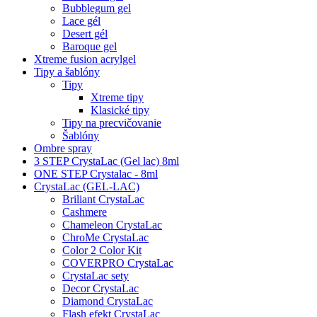
Bubblegum gel
Lace gél
Desert gél
Baroque gel
Xtreme fusion acrylgel
Tipy a šablóny
Tipy
Xtreme tipy
Klasické tipy
Tipy na precvičovanie
Šablóny
Ombre spray
3 STEP CrystaLac (Gel lac) 8ml
ONE STEP Crystalac - 8ml
CrystaLac (GEL-LAC)
Briliant CrystaLac
Cashmere
Chameleon CrystaLac
ChroMe CrystaLac
Color 2 Color Kit
COVERPRO CrystaLac
CrystaLac sety
Decor CrystaLac
Diamond CrystaLac
Flash efekt CrystaLac