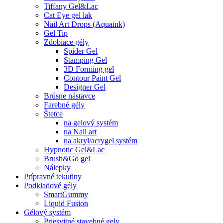
Tiffany Gel&Lac
Cat Eye gel lak
Nail Art Drops (Aquaink)
Gel Tip
Zdobiace gély
Spider Gel
Stamping Gel
3D Forming gel
Contour Paint Gel
Designer Gel
Brúsne nástavce
Farebné gély
Štetce
na gelový systém
na Nail art
na akryl/acrygel systém
Hypnotic Gel&Lac
Brush&Go gel
Nálepky
Prípravné tekutiny
Podkladové gély
SmartGummy
Liquid Fusion
Gélový systém
Priesvitné stavebné gely