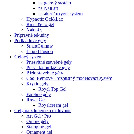
na gelový systém
na Nail art
na akryl/acrygel systém
Hypnotic Gel&Lac
Brush&Go gel
Nálepky
Prípravné tekutiny
Podkladové gély
SmartGummy
Liquid Fusion
Gélový systém
Priesvitné stavebné gely
Pink - kamuflážne gély
Biele stavebné gély
Cool Remove - rozpustný modelovací systém
Krycie gély
Royal Top Gel
Farebné gély
Royal Gel
Royalcream gel
Gély na zdobenie a malovanie
Art Gel / Pro
Ombre gély
Stamping gel
Ornament gel