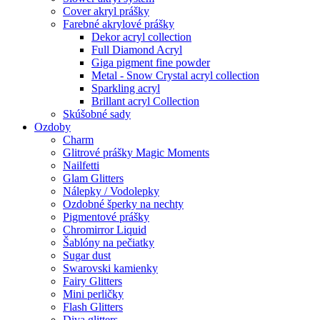
Cover akryl prášky
Farebné akrylové prášky
Dekor acryl collection
Full Diamond Acryl
Giga pigment fine powder
Metal - Snow Crystal acryl collection
Sparkling acryl
Brillant acryl Collection
Skúšobné sady
Ozdoby
Charm
Glitrové prášky Magic Moments
Nailfetti
Glam Glitters
Nálepky / Vodolepky
Ozdobné šperky na nechty
Pigmentové prášky
Chromirror Liquid
Šablóny na pečiatky
Sugar dust
Swarovski kamienky
Fairy Glitters
Mini perličky
Flash Glitters
Diva glitters