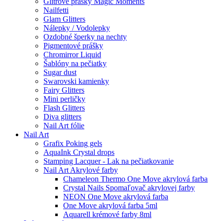
Glitrové prášky Magic Moments
Nailfetti
Glam Glitters
Nálepky / Vodolepky
Ozdobné šperky na nechty
Pigmentové prášky
Chromirror Liquid
Šablóny na pečiatky
Sugar dust
Swarovski kamienky
Fairy Glitters
Mini perličky
Flash Glitters
Diva glitters
Nail Art fólie
Nail Art
Grafix Poking gels
AquaInk Crystal drops
Stamping Lacquer - Lak na pečiatkovanie
Nail Art Akrylové farby
Chameleon Thermo One Move akrylová farba
Crystal Nails Spomaľovač akrylovej farby
NEON One Move akrylová farba
One Move akrylová farba 5ml
Aquarell krémové farby 8ml