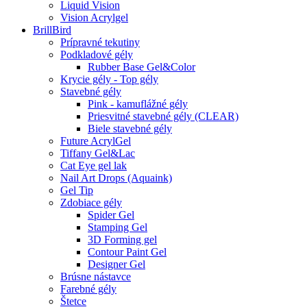
Liquid Vision
Vision Acrylgel
BrillBird
Prípravné tekutiny
Podkladové gély
Rubber Base Gel&Color
Krycie gély - Top gély
Stavebné gély
Pink - kamuflážné gély
Priesvitné stavebné gély (CLEAR)
Biele stavebné gély
Future AcrylGel
Tiffany Gel&Lac
Cat Eye gel lak
Nail Art Drops (Aquaink)
Gel Tip
Zdobiace gély
Spider Gel
Stamping Gel
3D Forming gel
Contour Paint Gel
Designer Gel
Brúsne nástavce
Farebné gély
Štetce