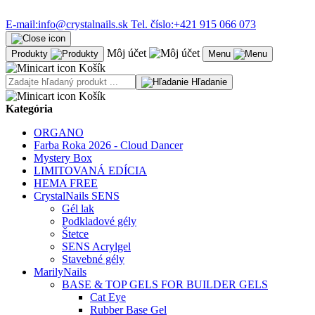
E-mail:
info@crystalnails.sk
Tel. číslo:
+421 915 066 073
Môj účet
Produkty
Menu
Košík
Hľadanie
Košík
Kategória
ORGANO
Farba Roka 2026 - Cloud Dancer
Mystery Box
LIMITOVANÁ EDÍCIA
HEMA FREE
CrystalNails SENS
Gél lak
Podkladové gély
Štetce
SENS Acrylgel
Stavebné gély
MarilyNails
BASE & TOP GELS FOR BUILDER GELS
Cat Eye
Rubber Base Gel