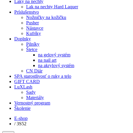
Laky na nechty
Lak na nechty Hard Laquer
Príslušenstvo
Nožničky na kožičku
Pusher
Nástavce
Kufríky
Doplnky
Pilníky
Štetce
na gelový systém
na nail art
na akrylový systém
CN Diár
SPA starostlivosť o ruky a telo
GIFT CARD
LuXLash
Sady
Materiály
Vernostný program
Školenie
E-shop
/
3S52