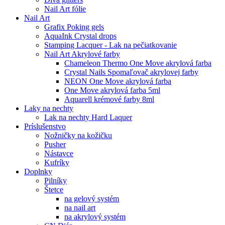
Nail Art fólie
Nail Art
Grafix Poking gels
AquaInk Crystal drops
Stamping Lacquer - Lak na pečiatkovanie
Nail Art Akrylové farby
Chameleon Thermo One Move akrylová farba
Crystal Nails Spomaľovač akrylovej farby
NEON One Move akrylová farba
One Move akrylová farba 5ml
Aquarell krémové farby 8ml
Laky na nechty
Lak na nechty Hard Laquer
Príslušenstvo
Nožničky na kožičku
Pusher
Nástavce
Kufríky
Doplnky
Pilníky
Štetce
na gelový systém
na nail art
na akrylový systém