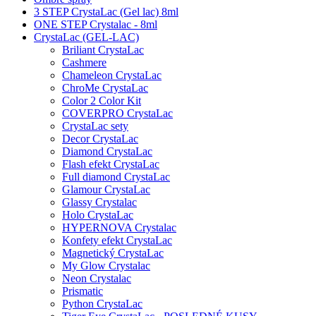
3 STEP CrystaLac (Gel lac) 8ml
ONE STEP Crystalac - 8ml
CrystaLac (GEL-LAC)
Briliant CrystaLac
Cashmere
Chameleon CrystaLac
ChroMe CrystaLac
Color 2 Color Kit
COVERPRO CrystaLac
CrystaLac sety
Decor CrystaLac
Diamond CrystaLac
Flash efekt CrystaLac
Full diamond CrystaLac
Glamour CrystaLac
Glassy Crystalac
Holo CrystaLac
HYPERNOVA Crystalac
Konfety efekt CrystaLac
Magnetický CrystaLac
My Glow Crystalac
Neon Crystalac
Prismatic
Python CrystaLac