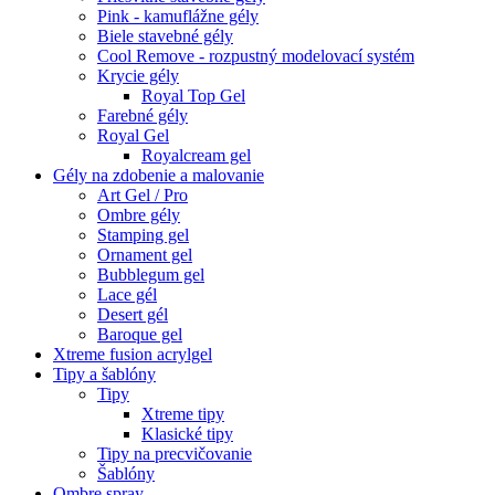
Pink - kamuflážne gély
Biele stavebné gély
Cool Remove - rozpustný modelovací systém
Krycie gély
Royal Top Gel
Farebné gély
Royal Gel
Royalcream gel
Gély na zdobenie a malovanie
Art Gel / Pro
Ombre gély
Stamping gel
Ornament gel
Bubblegum gel
Lace gél
Desert gél
Baroque gel
Xtreme fusion acrylgel
Tipy a šablóny
Tipy
Xtreme tipy
Klasické tipy
Tipy na precvičovanie
Šablóny
Ombre spray