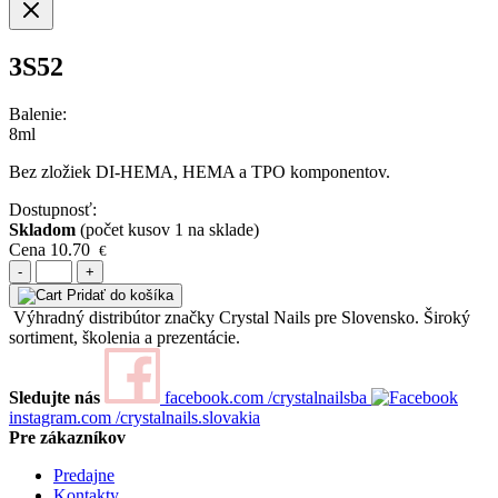
3S52
Balenie:
8ml
Bez zložiek DI-HEMA, HEMA a TPO komponentov.
Dostupnosť:
Skladom
(počet kusov 1 na sklade)
Cena
10.70
€
-
+
Pridať do košíka
Výhradný distribútor značky Crystal Nails pre Slovensko. Široký
sortiment, školenia a prezentácie.
Sledujte nás
facebook.com
/crystalnailsba
instagram.com
/crystalnails.slovakia
Pre zákazníkov
Predajne
Kontakty