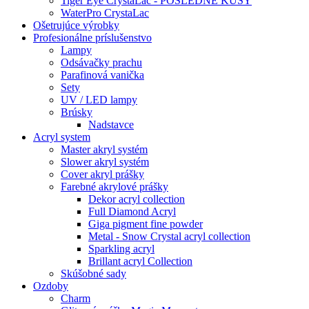
Tiger Eye CrystaLac - POSLEDNÉ KUSY
WaterPro CrystaLac
Ošetrujúce výrobky
Profesionálne príslušenstvo
Lampy
Odsávačky prachu
Parafinová vanička
Sety
UV / LED lampy
Brúsky
Nadstavce
Acryl system
Master akryl systém
Slower akryl systém
Cover akryl prášky
Farebné akrylové prášky
Dekor acryl collection
Full Diamond Acryl
Giga pigment fine powder
Metal - Snow Crystal acryl collection
Sparkling acryl
Brillant acryl Collection
Skúšobné sady
Ozdoby
Charm