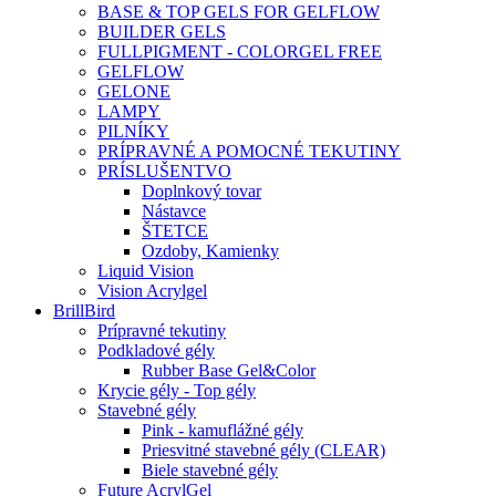
BASE & TOP GELS FOR GELFLOW
BUILDER GELS
FULLPIGMENT - COLORGEL FREE
GELFLOW
GELONE
LAMPY
PILNÍKY
PRÍPRAVNÉ A POMOCNÉ TEKUTINY
PRÍSLUŠENTVO
Doplnkový tovar
Nástavce
ŠTETCE
Ozdoby, Kamienky
Liquid Vision
Vision Acrylgel
BrillBird
Prípravné tekutiny
Podkladové gély
Rubber Base Gel&Color
Krycie gély - Top gély
Stavebné gély
Pink - kamuflážné gély
Priesvitné stavebné gély (CLEAR)
Biele stavebné gély
Future AcrylGel