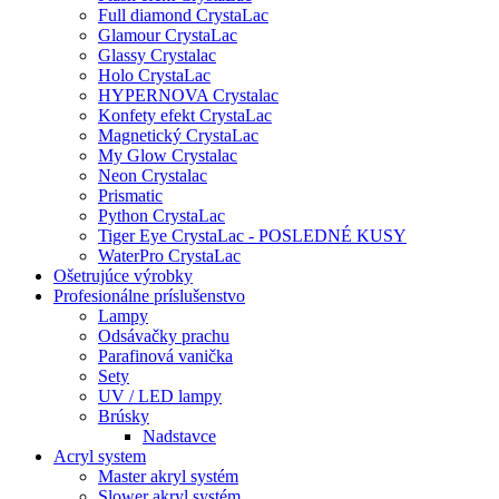
Full diamond CrystaLac
Glamour CrystaLac
Glassy Crystalac
Holo CrystaLac
HYPERNOVA Crystalac
Konfety efekt CrystaLac
Magnetický CrystaLac
My Glow Crystalac
Neon Crystalac
Prismatic
Python CrystaLac
Tiger Eye CrystaLac - POSLEDNÉ KUSY
WaterPro CrystaLac
Ošetrujúce výrobky
Profesionálne príslušenstvo
Lampy
Odsávačky prachu
Parafinová vanička
Sety
UV / LED lampy
Brúsky
Nadstavce
Acryl system
Master akryl systém
Slower akryl systém