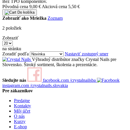
Bez TPO komponentov.
Pôvodná cena
9,00 €
Akciová cena
5,50 €
Do košíka
Zobraziť ako
Mriežka
Zoznam
2
položiek
Zobraziť
na stránku
Zoradiť podľa
Nastaviť zostupný smer
Výhradný distribútor značky Crystal Nails pre
Slovensko. Široký sortiment, školenia a prezentácie.
Sledujte nás
facebook.com
/crystalnailsba
instagram.com
/crystalnails.slovakia
Pre zákazníkov
Predajne
Kontakty
Môj účet
O nás
Kurzy
E-shop