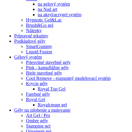
na gelový systém
na Nail art
na akryl/acrygel systém
Hypnotic Gel&Lac
Brush&Go gel
Nálepky
Prípravné tekutiny
Podkladové gély
SmartGummy
Liquid Fusion
Gélový systém
Priesvitné stavebné gely
Pink - kamuflážne gély
Biele stavebné gély
Cool Remove - rozpustný modelovací systém
Krycie gély
Royal Top Gel
Farebné gély
Royal Gel
Royalcream gel
Gély na zdobenie a malovanie
Art Gel / Pro
Ombre gély
Stamping gel
Ornament gel