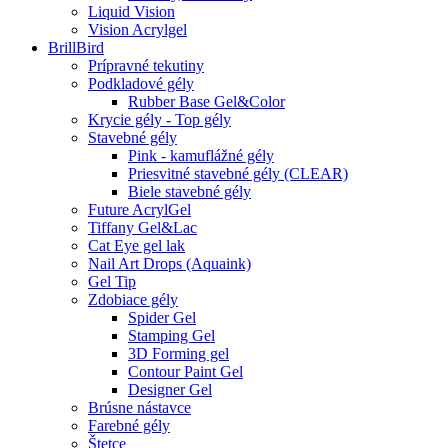
Liquid Vision
Vision Acrylgel
BrillBird
Prípravné tekutiny
Podkladové gély
Rubber Base Gel&Color
Krycie gély - Top gély
Stavebné gély
Pink - kamuflážné gély
Priesvitné stavebné gély (CLEAR)
Biele stavebné gély
Future AcrylGel
Tiffany Gel&Lac
Cat Eye gel lak
Nail Art Drops (Aquaink)
Gel Tip
Zdobiace gély
Spider Gel
Stamping Gel
3D Forming gel
Contour Paint Gel
Designer Gel
Brúsne nástavce
Farebné gély
Štetce