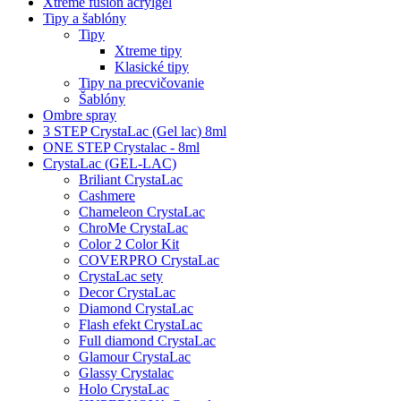
Xtreme fusion acrylgel
Tipy a šablóny
Tipy
Xtreme tipy
Klasické tipy
Tipy na precvičovanie
Šablóny
Ombre spray
3 STEP CrystaLac (Gel lac) 8ml
ONE STEP Crystalac - 8ml
CrystaLac (GEL-LAC)
Briliant CrystaLac
Cashmere
Chameleon CrystaLac
ChroMe CrystaLac
Color 2 Color Kit
COVERPRO CrystaLac
CrystaLac sety
Decor CrystaLac
Diamond CrystaLac
Flash efekt CrystaLac
Full diamond CrystaLac
Glamour CrystaLac
Glassy Crystalac
Holo CrystaLac