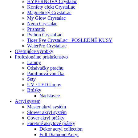
HYPERNOVA Crystalac
Konfety efekt CrystaLac
Magnetický CrystaLac
My Glow Crystalac
Neon Crystalac
Prismatic
Python CrystaLac
Tiger Eye CrystaLac - POSLEDNÉ KUSY
WaterPro CrystaLac
Ošetrujúce výrobky
Profesionálne príslušenstvo
Lampy
Odsávačky prachu
Parafinová vanička
Sety
UV / LED lampy
Brúsky
Nadstavce
Acryl system
Master akryl systém
Slower akryl systém
Cover akryl prášky
Farebné akrylové prášky
Dekor acryl collection
Full Diamond Acryl