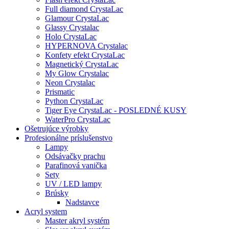
Full diamond CrystaLac
Glamour CrystaLac
Glassy Crystalac
Holo CrystaLac
HYPERNOVA Crystalac
Konfety efekt CrystaLac
Magnetický CrystaLac
My Glow Crystalac
Neon Crystalac
Prismatic
Python CrystaLac
Tiger Eye CrystaLac - POSLEDNÉ KUSY
WaterPro CrystaLac
Ošetrujúce výrobky
Profesionálne príslušenstvo
Lampy
Odsávačky prachu
Parafinová vanička
Sety
UV / LED lampy
Brúsky
Nadstavce
Acryl system
Master akryl systém