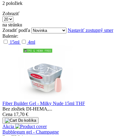
2
položiek
Zobraziť
na stránku
Zoradiť podľa
Nastaviť zostupný smer
Balenie:
15ml
4ml
Fiber Builder Gel - Milky Nude 15ml THF
Bez zložiek DI-HEMA,...
Cena
17,70 €
Do košíka
Akcia
Bubblegum gel - Champagne