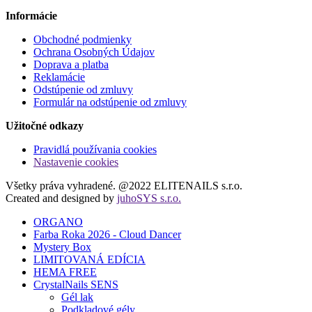
Informácie
Obchodné podmienky
Ochrana Osobných Údajov
Doprava a platba
Reklamácie
Odstúpenie od zmluvy
Formulár na odstúpenie od zmluvy
Užitočné odkazy
Pravidlá používania cookies
Nastavenie cookies
Všetky práva vyhradené. @2022 ELITENAILS s.r.o.
Created and designed by
juhoSYS s.r.o.
ORGANO
Farba Roka 2026 - Cloud Dancer
Mystery Box
LIMITOVANÁ EDÍCIA
HEMA FREE
CrystalNails SENS
Gél lak
Podkladové gély