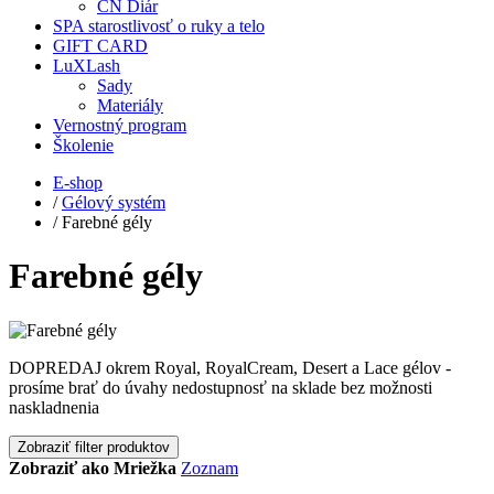
CN Diár
SPA starostlivosť o ruky a telo
GIFT CARD
LuXLash
Sady
Materiály
Vernostný program
Školenie
E-shop
/
Gélový systém
/
Farebné gély
Farebné gély
DOPREDAJ okrem Royal, RoyalCream, Desert a Lace gélov -
prosíme brať do úvahy nedostupnosť na sklade bez možnosti
naskladnenia
Zobraziť filter produktov
Zobraziť ako
Mriežka
Zoznam