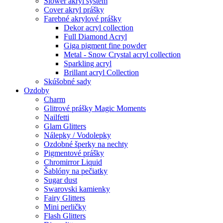
Slower akryl systém
Cover akryl prášky
Farebné akrylové prášky
Dekor acryl collection
Full Diamond Acryl
Giga pigment fine powder
Metal - Snow Crystal acryl collection
Sparkling acryl
Brillant acryl Collection
Skúšobné sady
Ozdoby
Charm
Glitrové prášky Magic Moments
Nailfetti
Glam Glitters
Nálepky / Vodolepky
Ozdobné šperky na nechty
Pigmentové prášky
Chromirror Liquid
Šablóny na pečiatky
Sugar dust
Swarovski kamienky
Fairy Glitters
Mini perličky
Flash Glitters