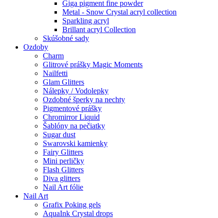
Giga pigment fine powder
Metal - Snow Crystal acryl collection
Sparkling acryl
Brillant acryl Collection
Skúšobné sady
Ozdoby
Charm
Glitrové prášky Magic Moments
Nailfetti
Glam Glitters
Nálepky / Vodolepky
Ozdobné šperky na nechty
Pigmentové prášky
Chromirror Liquid
Šablóny na pečiatky
Sugar dust
Swarovski kamienky
Fairy Glitters
Mini perličky
Flash Glitters
Diva glitters
Nail Art fólie
Nail Art
Grafix Poking gels
AquaInk Crystal drops