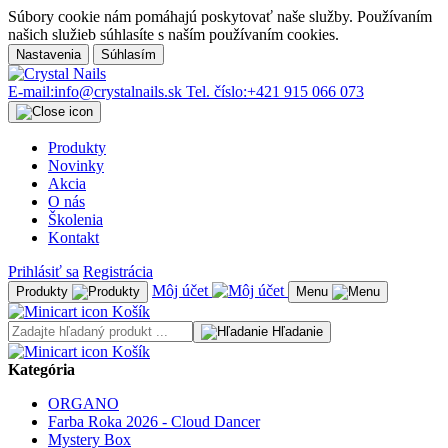
Súbory cookie nám pomáhajú poskytovať naše služby. Používaním
našich služieb súhlasíte s naším používaním cookies.
Nastavenia
Súhlasím
E-mail:
info@crystalnails.sk
Tel. číslo:
+421 915 066 073
Produkty
Novinky
Akcia
O nás
Školenia
Kontakt
Prihlásiť sa
Registrácia
Môj účet
Produkty
Menu
Košík
Hľadanie
Košík
Kategória
ORGANO
Farba Roka 2026 - Cloud Dancer
Mystery Box