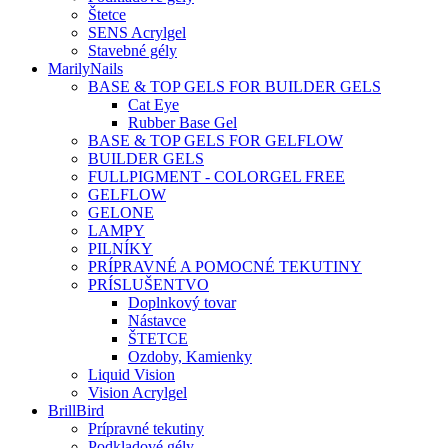
Štetce
SENS Acrylgel
Stavebné gély
MarilyNails
BASE & TOP GELS FOR BUILDER GELS
Cat Eye
Rubber Base Gel
BASE & TOP GELS FOR GELFLOW
BUILDER GELS
FULLPIGMENT - COLORGEL FREE
GELFLOW
GELONE
LAMPY
PILNÍKY
PRÍPRAVNÉ A POMOCNÉ TEKUTINY
PRÍSLUŠENTVO
Doplnkový tovar
Nástavce
ŠTETCE
Ozdoby, Kamienky
Liquid Vision
Vision Acrylgel
BrillBird
Prípravné tekutiny
Podkladové gély