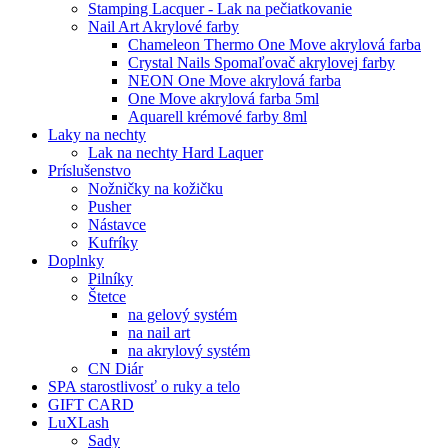
Stamping Lacquer - Lak na pečiatkovanie
Nail Art Akrylové farby
Chameleon Thermo One Move akrylová farba
Crystal Nails Spomaľovač akrylovej farby
NEON One Move akrylová farba
One Move akrylová farba 5ml
Aquarell krémové farby 8ml
Laky na nechty
Lak na nechty Hard Laquer
Príslušenstvo
Nožničky na kožičku
Pusher
Nástavce
Kufríky
Doplnky
Pilníky
Štetce
na gelový systém
na nail art
na akrylový systém
CN Diár
SPA starostlivosť o ruky a telo
GIFT CARD
LuXLash
Sady