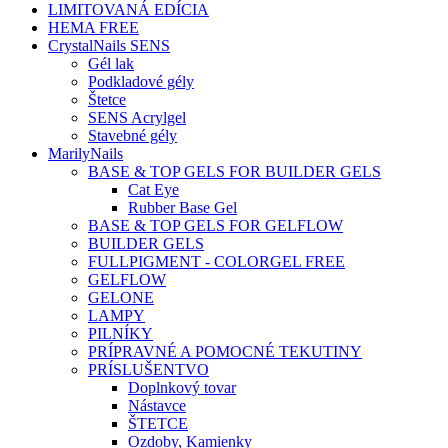
LIMITOVANÁ EDÍCIA
HEMA FREE
CrystalNails SENS
Gél lak
Podkladové gély
Štetce
SENS Acrylgel
Stavebné gély
MarilyNails
BASE & TOP GELS FOR BUILDER GELS
Cat Eye
Rubber Base Gel
BASE & TOP GELS FOR GELFLOW
BUILDER GELS
FULLPIGMENT - COLORGEL FREE
GELFLOW
GELONE
LAMPY
PILNÍKY
PRÍPRAVNÉ A POMOCNÉ TEKUTINY
PRÍSLUŠENTVO
Doplnkový tovar
Nástavce
ŠTETCE
Ozdoby, Kamienky