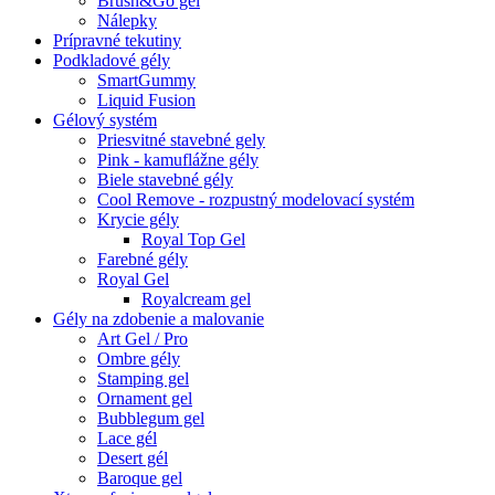
Brush&Go gel
Nálepky
Prípravné tekutiny
Podkladové gély
SmartGummy
Liquid Fusion
Gélový systém
Priesvitné stavebné gely
Pink - kamuflážne gély
Biele stavebné gély
Cool Remove - rozpustný modelovací systém
Krycie gély
Royal Top Gel
Farebné gély
Royal Gel
Royalcream gel
Gély na zdobenie a malovanie
Art Gel / Pro
Ombre gély
Stamping gel
Ornament gel
Bubblegum gel
Lace gél
Desert gél
Baroque gel