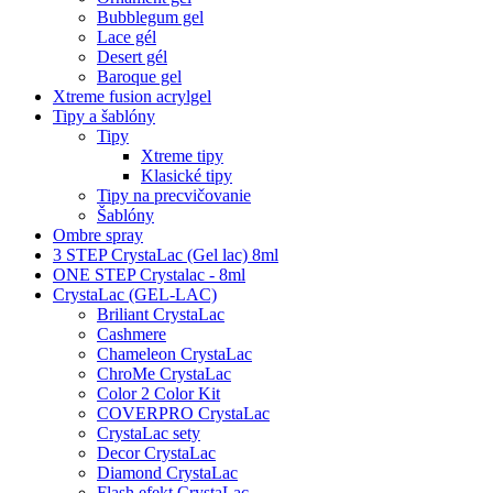
Bubblegum gel
Lace gél
Desert gél
Baroque gel
Xtreme fusion acrylgel
Tipy a šablóny
Tipy
Xtreme tipy
Klasické tipy
Tipy na precvičovanie
Šablóny
Ombre spray
3 STEP CrystaLac (Gel lac) 8ml
ONE STEP Crystalac - 8ml
CrystaLac (GEL-LAC)
Briliant CrystaLac
Cashmere
Chameleon CrystaLac
ChroMe CrystaLac
Color 2 Color Kit
COVERPRO CrystaLac
CrystaLac sety
Decor CrystaLac
Diamond CrystaLac
Flash efekt CrystaLac