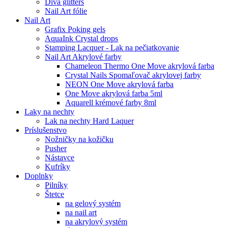
Diva glitters
Nail Art fólie
Nail Art
Grafix Poking gels
AquaInk Crystal drops
Stamping Lacquer - Lak na pečiatkovanie
Nail Art Akrylové farby
Chameleon Thermo One Move akrylová farba
Crystal Nails Spomaľovač akrylovej farby
NEON One Move akrylová farba
One Move akrylová farba 5ml
Aquarell krémové farby 8ml
Laky na nechty
Lak na nechty Hard Laquer
Príslušenstvo
Nožničky na kožičku
Pusher
Nástavce
Kufríky
Doplnky
Pilníky
Štetce
na gelový systém
na nail art
na akrylový systém