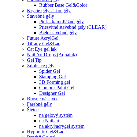
Rubber Base Gel&Color
Krycie gély - Top gély
Stavebné gély
Pink - kamuflážné gély
Priesvitné stavebné gély (CLEAR)
Biele stavebné gély
Future AcrylGel
Tiffany Gel&Lac
Cat Eye gel lak
Nail Art Drops (Aquaink)
Gel Tip
Zdobiace gély
Spider Gel
Stamping Gel
3D Forming gel
Contour Paint Gel
Designer Gel
Brúsne nástavce
Farebné gély
Štetce
na gelový systém
na Nail art
na akryl/acrygel systém
Hypnotic Gel&Lac