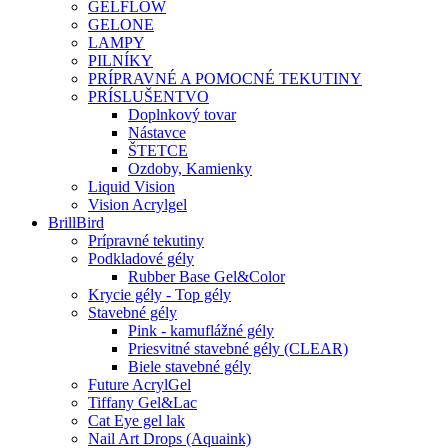
GELFLOW
GELONE
LAMPY
PILNÍKY
PRÍPRAVNÉ A POMOCNÉ TEKUTINY
PRÍSLUŠENTVO
Doplnkový tovar
Nástavce
ŠTETCE
Ozdoby, Kamienky
Liquid Vision
Vision Acrylgel
BrillBird
Prípravné tekutiny
Podkladové gély
Rubber Base Gel&Color
Krycie gély - Top gély
Stavebné gély
Pink - kamuflážné gély
Priesvitné stavebné gély (CLEAR)
Biele stavebné gély
Future AcrylGel
Tiffany Gel&Lac
Cat Eye gel lak
Nail Art Drops (Aquaink)