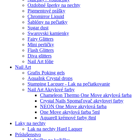
Ozdobné šperky na nechty
Pigmentové prášky
Chromirror Liquid
Šablóny na pečiatky
Sugar dust
Swarovski kamienky
Fairy Glitters
Mini perličky
Flash Glitters
Diva glitters
Nail Art fólie
Nail Art
Grafix Poking gels
AquaInk Crystal drops
Stamping Lacquer - Lak na pečiatkovanie
Nail Art Akrylové farby
Chameleon Thermo One Move akrylová farba
Crystal Nails Spomaľovač akrylovej farby
NEON One Move akrylová farba
One Move akrylová farba 5ml
Aquarell krémové farby 8ml
Laky na nechty
Lak na nechty Hard Laquer
Príslušenstvo