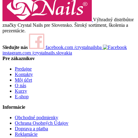
Výhradný distribútor
značky Crystal Nails pre Slovensko. Široký sortiment, školenia a
prezentácie.
Sledujte nás
facebook.com
/crystalnailsba
instagram.com
/crystalnails.slovakia
Pre zákazníkov
Predajne
Kontakty
Môj účet
O nás
Kurzy
E-shop
Informácie
Obchodné podmienky
Ochrana Osobných Údajov
Doprava a platba
Reklamácie