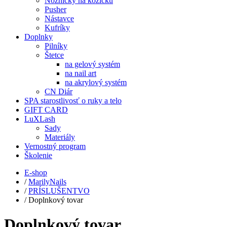
Nožničky na kožičku
Pusher
Nástavce
Kufríky
Doplnky
Pilníky
Štetce
na gelový systém
na nail art
na akrylový systém
CN Diár
SPA starostlivosť o ruky a telo
GIFT CARD
LuXLash
Sady
Materiály
Vernostný program
Školenie
E-shop
/
MarilyNails
/
PRÍSLUŠENTVO
/
Doplnkový tovar
Doplnkový tovar