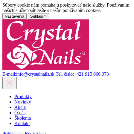
Súbory cookie nám pomáhajú poskytovať naše služby. Používaním
našich služieb súhlasíte s naším používaním cookies.
Nastavenia
Súhlasím
E-mail:
info@crystalnails.sk
Tel. číslo:
+421 915 066 073
Produkty
Novinky
Akcia
O nás
Školenia
Kontakt
Prihlásiť sa
Registrácia