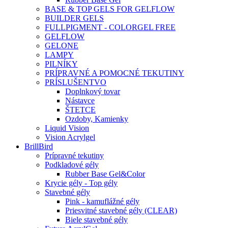
BASE & TOP GELS FOR GELFLOW
BUILDER GELS
FULLPIGMENT - COLORGEL FREE
GELFLOW
GELONE
LAMPY
PILNÍKY
PRÍPRAVNÉ A POMOCNÉ TEKUTINY
PRÍSLUŠENTVO
Doplnkový tovar
Nástavce
ŠTETCE
Ozdoby, Kamienky
Liquid Vision
Vision Acrylgel
BrillBird
Prípravné tekutiny
Podkladové gély
Rubber Base Gel&Color
Krycie gély - Top gély
Stavebné gély
Pink - kamuflážné gély
Priesvitné stavebné gély (CLEAR)
Biele stavebné gély