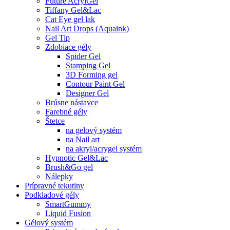
Future AcrylGel
Tiffany Gel&Lac
Cat Eye gel lak
Nail Art Drops (Aquaink)
Gel Tip
Zdobiace gély
Spider Gel
Stamping Gel
3D Forming gel
Contour Paint Gel
Designer Gel
Brúsne nástavce
Farebné gély
Štetce
na gelový systém
na Nail art
na akryl/acrygel systém
Hypnotic Gel&Lac
Brush&Go gel
Nálepky
Prípravné tekutiny
Podkladové gély
SmartGummy
Liquid Fusion
Gélový systém