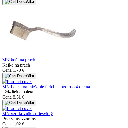
Do košíka
MN kefa na prach
Kefka na prach
Cena
1,70 €
Do košíka
MN Paleta na miešanie farieb s logom -24 dielna
24-dielna paleta ...
Cena
8,51 €
Do košíka
MN vzorkovník - priesvitný
Priesvitný vzorkovní...
Cena
1,02 €