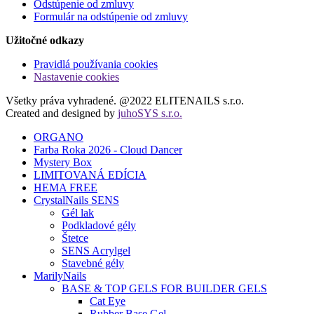
Odstúpenie od zmluvy
Formulár na odstúpenie od zmluvy
Užitočné odkazy
Pravidlá používania cookies
Nastavenie cookies
Všetky práva vyhradené. @2022 ELITENAILS s.r.o.
Created and designed by
juhoSYS s.r.o.
ORGANO
Farba Roka 2026 - Cloud Dancer
Mystery Box
LIMITOVANÁ EDÍCIA
HEMA FREE
CrystalNails SENS
Gél lak
Podkladové gély
Štetce
SENS Acrylgel
Stavebné gély
MarilyNails
BASE & TOP GELS FOR BUILDER GELS
Cat Eye
Rubber Base Gel