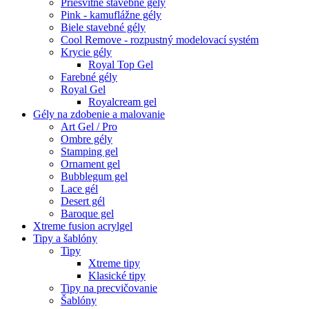
Priesvitné stavebné gely
Pink - kamuflážne gély
Biele stavebné gély
Cool Remove - rozpustný modelovací systém
Krycie gély
Royal Top Gel
Farebné gély
Royal Gel
Royalcream gel
Gély na zdobenie a malovanie
Art Gel / Pro
Ombre gély
Stamping gel
Ornament gel
Bubblegum gel
Lace gél
Desert gél
Baroque gel
Xtreme fusion acrylgel
Tipy a šablóny
Tipy
Xtreme tipy
Klasické tipy
Tipy na precvičovanie
Šablóny