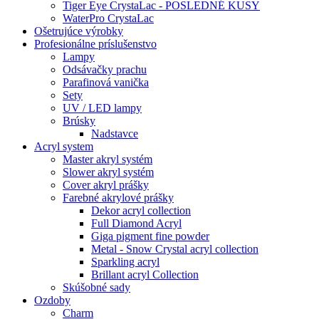
Tiger Eye CrystaLac - POSLEDNÉ KUSY
WaterPro CrystaLac
Ošetrujúce výrobky
Profesionálne príslušenstvo
Lampy
Odsávačky prachu
Parafinová vanička
Sety
UV / LED lampy
Brúsky
Nadstavce
Acryl system
Master akryl systém
Slower akryl systém
Cover akryl prášky
Farebné akrylové prášky
Dekor acryl collection
Full Diamond Acryl
Giga pigment fine powder
Metal - Snow Crystal acryl collection
Sparkling acryl
Brillant acryl Collection
Skúšobné sady
Ozdoby
Charm