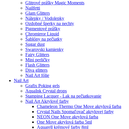
Glitrové prášky Magic Moments
Nailfetti
Glam Glitters
Nálepky / Vodolepky
Ozdobné šperky na nechty
Pigmentové prášky
Chromirror Liquid
Šablóny na pečiatky
Sugar dust
Swarovski kamienky
Fairy Glitters
Mini perličky
Flash Glitters
Diva glitters
Nail Art fólie
Nail Art
Grafix Poking gels
AquaInk Crystal drops
Stamping Lacquer - Lak na pečiatkovanie
Nail Art Akrylové farby
Chameleon Thermo One Move akrylová farba
Crystal Nails Spomaľovač akrylovej farby
NEON One Move akrylová farba
One Move akrylová farba 5ml
Aquarell krémové farby 8ml