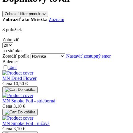
Zobraziť filter produktov
Zobraziť ako
Mriežka
Zoznam
8
položiek
Zobraziť
na stránku
Zoradiť podľa
Nastaviť zostupný smer
Balenie:
4ml
MN Dried Flower
Cena
10,50 €
Do košíka
MN Smoke Foil - strieborná
Cena
3,10 €
Do košíka
MN Smoke Foil - ružová
Cena
3,10 €