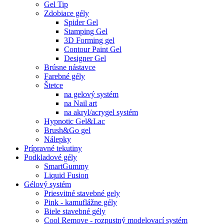
Gel Tip
Zdobiace gély
Spider Gel
Stamping Gel
3D Forming gel
Contour Paint Gel
Designer Gel
Brúsne nástavce
Farebné gély
Štetce
na gelový systém
na Nail art
na akryl/acrygel systém
Hypnotic Gel&Lac
Brush&Go gel
Nálepky
Prípravné tekutiny
Podkladové gély
SmartGummy
Liquid Fusion
Gélový systém
Priesvitné stavebné gely
Pink - kamuflážne gély
Biele stavebné gély
Cool Remove - rozpustný modelovací systém