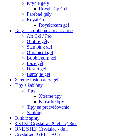
Krycie gély
Royal Top Gel
Farebné gély
Royal Gel
Royalcream gel
Gély na zdobenie a malovanie
Art Gel / Pro
Ombre gély
Stamping gel
Ornament gel
Bubblegum gel
Lace gél
Desert gél
Baroque gel
Xtreme fusion acrylgel
Tipy a šablóny
Tipy
Xtreme tipy
Klasické tipy
Tipy na precvičovanie
Šablóny
Ombre spray
3 STEP CrystaLac (Gel lac) 8ml
ONE STEP Crystalac - 8ml
CrystaLac (GEL-LAC)