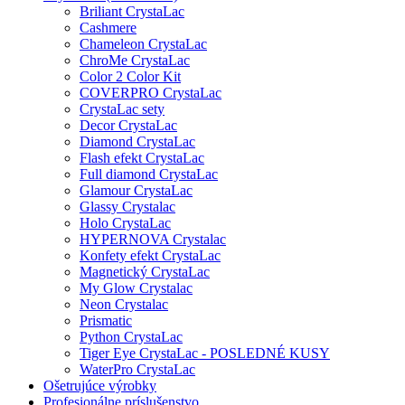
Briliant CrystaLac
Cashmere
Chameleon CrystaLac
ChroMe CrystaLac
Color 2 Color Kit
COVERPRO CrystaLac
CrystaLac sety
Decor CrystaLac
Diamond CrystaLac
Flash efekt CrystaLac
Full diamond CrystaLac
Glamour CrystaLac
Glassy Crystalac
Holo CrystaLac
HYPERNOVA Crystalac
Konfety efekt CrystaLac
Magnetický CrystaLac
My Glow Crystalac
Neon Crystalac
Prismatic
Python CrystaLac
Tiger Eye CrystaLac - POSLEDNÉ KUSY
WaterPro CrystaLac
Ošetrujúce výrobky
Profesionálne príslušenstvo