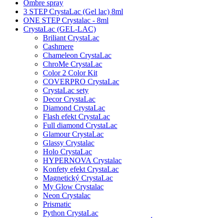
Ombre spray
3 STEP CrystaLac (Gel lac) 8ml
ONE STEP Crystalac - 8ml
CrystaLac (GEL-LAC)
Briliant CrystaLac
Cashmere
Chameleon CrystaLac
ChroMe CrystaLac
Color 2 Color Kit
COVERPRO CrystaLac
CrystaLac sety
Decor CrystaLac
Diamond CrystaLac
Flash efekt CrystaLac
Full diamond CrystaLac
Glamour CrystaLac
Glassy Crystalac
Holo CrystaLac
HYPERNOVA Crystalac
Konfety efekt CrystaLac
Magnetický CrystaLac
My Glow Crystalac
Neon Crystalac
Prismatic
Python CrystaLac