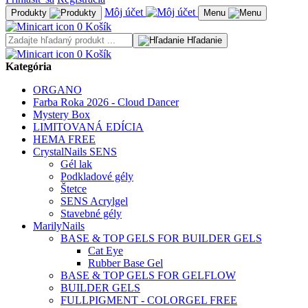
Môj účet
Produkty
Menu
0
Košík
Hľadanie
0
Košík
Kategória
ORGANO
Farba Roka 2026 - Cloud Dancer
Mystery Box
LIMITOVANÁ EDÍCIA
HEMA FREE
CrystalNails SENS
Gél lak
Podkladové gély
Štetce
SENS Acrylgel
Stavebné gély
MarilyNails
BASE & TOP GELS FOR BUILDER GELS
Cat Eye
Rubber Base Gel
BASE & TOP GELS FOR GELFLOW
BUILDER GELS
FULLPIGMENT - COLORGEL FREE