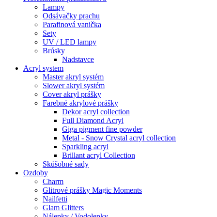
Lampy
Odsávačky prachu
Parafinová vanička
Sety
UV / LED lampy
Brúsky
Nadstavce
Acryl system
Master akryl systém
Slower akryl systém
Cover akryl prášky
Farebné akrylové prášky
Dekor acryl collection
Full Diamond Acryl
Giga pigment fine powder
Metal - Snow Crystal acryl collection
Sparkling acryl
Brillant acryl Collection
Skúšobné sady
Ozdoby
Charm
Glitrové prášky Magic Moments
Nailfetti
Glam Glitters
Nálepky / Vodolepky