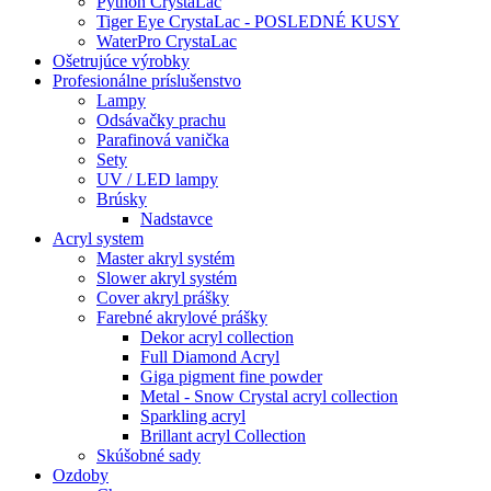
Python CrystaLac
Tiger Eye CrystaLac - POSLEDNÉ KUSY
WaterPro CrystaLac
Ošetrujúce výrobky
Profesionálne príslušenstvo
Lampy
Odsávačky prachu
Parafinová vanička
Sety
UV / LED lampy
Brúsky
Nadstavce
Acryl system
Master akryl systém
Slower akryl systém
Cover akryl prášky
Farebné akrylové prášky
Dekor acryl collection
Full Diamond Acryl
Giga pigment fine powder
Metal - Snow Crystal acryl collection
Sparkling acryl
Brillant acryl Collection
Skúšobné sady
Ozdoby