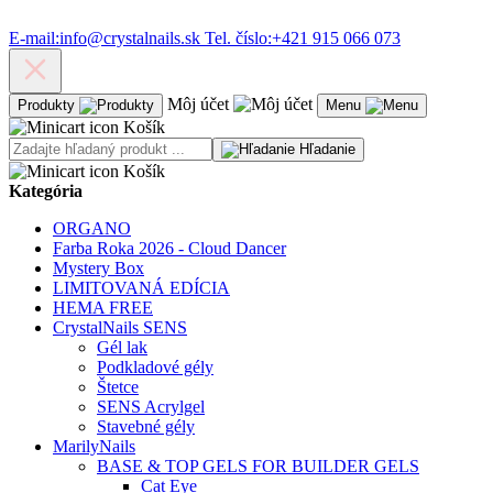
E-mail:
info@crystalnails.sk
Tel. číslo:
+421 915 066 073
Môj účet
Produkty
Menu
Košík
Hľadanie
Košík
Kategória
ORGANO
Farba Roka 2026 - Cloud Dancer
Mystery Box
LIMITOVANÁ EDÍCIA
HEMA FREE
CrystalNails SENS
Gél lak
Podkladové gély
Štetce
SENS Acrylgel
Stavebné gély
MarilyNails
BASE & TOP GELS FOR BUILDER GELS
Cat Eye