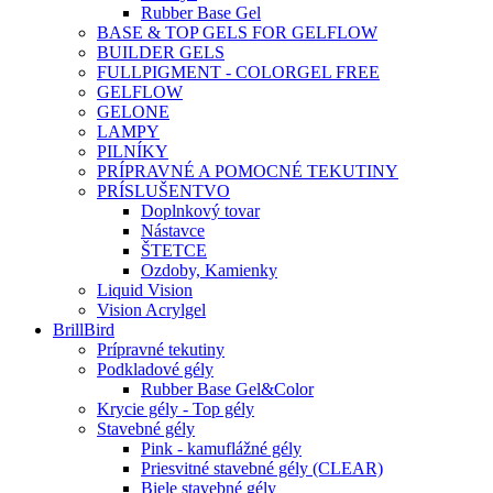
Rubber Base Gel
BASE & TOP GELS FOR GELFLOW
BUILDER GELS
FULLPIGMENT - COLORGEL FREE
GELFLOW
GELONE
LAMPY
PILNÍKY
PRÍPRAVNÉ A POMOCNÉ TEKUTINY
PRÍSLUŠENTVO
Doplnkový tovar
Nástavce
ŠTETCE
Ozdoby, Kamienky
Liquid Vision
Vision Acrylgel
BrillBird
Prípravné tekutiny
Podkladové gély
Rubber Base Gel&Color
Krycie gély - Top gély
Stavebné gély
Pink - kamuflážné gély
Priesvitné stavebné gély (CLEAR)
Biele stavebné gély