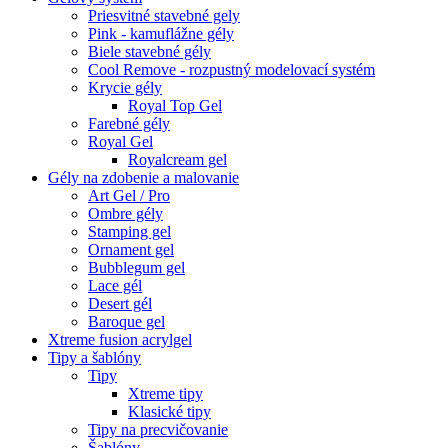
Priesvitné stavebné gely
Pink - kamuflážne gély
Biele stavebné gély
Cool Remove - rozpustný modelovací systém
Krycie gély
Royal Top Gel
Farebné gély
Royal Gel
Royalcream gel
Gély na zdobenie a malovanie
Art Gel / Pro
Ombre gély
Stamping gel
Ornament gel
Bubblegum gel
Lace gél
Desert gél
Baroque gel
Xtreme fusion acrylgel
Tipy a šablóny
Tipy
Xtreme tipy
Klasické tipy
Tipy na precvičovanie
Šablóny