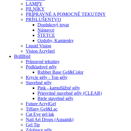
LAMPY
PILNÍKY
PRÍPRAVNÉ A POMOCNÉ TEKUTINY
PRÍSLUŠENTVO
Doplnkový tovar
Nástavce
ŠTETCE
Ozdoby, Kamienky
Liquid Vision
Vision Acrylgel
BrillBird
Prípravné tekutiny
Podkladové gély
Rubber Base Gel&Color
Krycie gély - Top gély
Stavebné gély
Pink - kamuflážné gély
Priesvitné stavebné gély (CLEAR)
Biele stavebné gély
Future AcrylGel
Tiffany Gel&Lac
Cat Eye gel lak
Nail Art Drops (Aquaink)
Gel Tip
Zdobiace gély