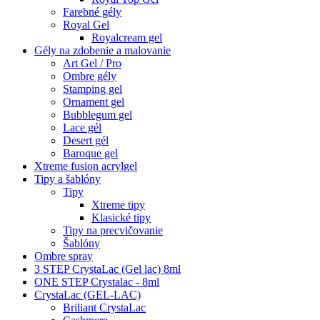
Farebné gély
Royal Gel
Royalcream gel
Gély na zdobenie a malovanie
Art Gel / Pro
Ombre gély
Stamping gel
Ornament gel
Bubblegum gel
Lace gél
Desert gél
Baroque gel
Xtreme fusion acrylgel
Tipy a šablóny
Tipy
Xtreme tipy
Klasické tipy
Tipy na precvičovanie
Šablóny
Ombre spray
3 STEP CrystaLac (Gel lac) 8ml
ONE STEP Crystalac - 8ml
CrystaLac (GEL-LAC)
Briliant CrystaLac