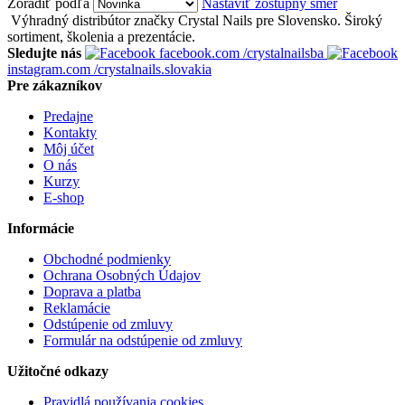
Zoradiť podľa
Nastaviť zostupný smer
Výhradný distribútor značky Crystal Nails pre Slovensko. Široký
sortiment, školenia a prezentácie.
Sledujte nás
facebook.com
/crystalnailsba
instagram.com
/crystalnails.slovakia
Pre zákazníkov
Predajne
Kontakty
Môj účet
O nás
Kurzy
E-shop
Informácie
Obchodné podmienky
Ochrana Osobných Údajov
Doprava a platba
Reklamácie
Odstúpenie od zmluvy
Formulár na odstúpenie od zmluvy
Užitočné odkazy
Pravidlá používania cookies