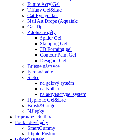
Future AcrylGel
Tiffany Gel&Lac
Cat Eye gel lak
Nail Art Drops (Aquaink)
Gel Tip
Zdobiace gély
Spider Gel
Stamping Gel
3D Forming gel
Contour Paint Gel
Designer Gel
Brúsne nástavce
Farebné gély
Štetce
na gelový systém
na Nail art
na akryl/acrygel systém
Hypnotic Gel&Lac
Brush&Go gel
Nálepky
Prípravné tekutiny
Podkladové gély
SmartGummy
Liquid Fusion
Gélový systém