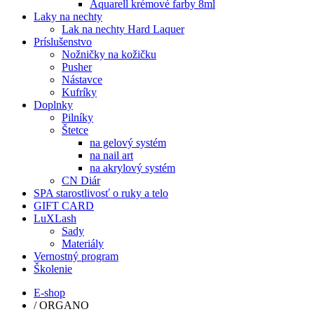
Aquarell krémové farby 8ml
Laky na nechty
Lak na nechty Hard Laquer
Príslušenstvo
Nožničky na kožičku
Pusher
Nástavce
Kufríky
Doplnky
Pilníky
Štetce
na gelový systém
na nail art
na akrylový systém
CN Diár
SPA starostlivosť o ruky a telo
GIFT CARD
LuXLash
Sady
Materiály
Vernostný program
Školenie
E-shop
/
ORGANO