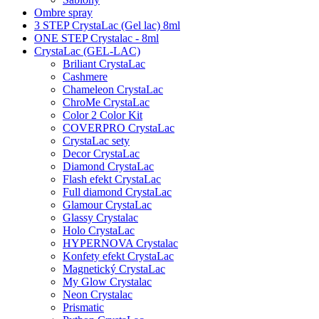
Ombre spray
3 STEP CrystaLac (Gel lac) 8ml
ONE STEP Crystalac - 8ml
CrystaLac (GEL-LAC)
Briliant CrystaLac
Cashmere
Chameleon CrystaLac
ChroMe CrystaLac
Color 2 Color Kit
COVERPRO CrystaLac
CrystaLac sety
Decor CrystaLac
Diamond CrystaLac
Flash efekt CrystaLac
Full diamond CrystaLac
Glamour CrystaLac
Glassy Crystalac
Holo CrystaLac
HYPERNOVA Crystalac
Konfety efekt CrystaLac
Magnetický CrystaLac
My Glow Crystalac
Neon Crystalac
Prismatic