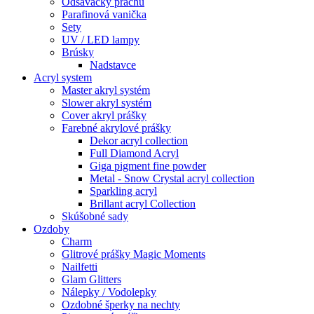
Odsávačky prachu
Parafinová vanička
Sety
UV / LED lampy
Brúsky
Nadstavce
Acryl system
Master akryl systém
Slower akryl systém
Cover akryl prášky
Farebné akrylové prášky
Dekor acryl collection
Full Diamond Acryl
Giga pigment fine powder
Metal - Snow Crystal acryl collection
Sparkling acryl
Brillant acryl Collection
Skúšobné sady
Ozdoby
Charm
Glitrové prášky Magic Moments
Nailfetti
Glam Glitters
Nálepky / Vodolepky
Ozdobné šperky na nechty