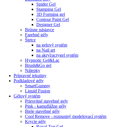
Spider Gel
Stamping Gel
3D Forming gel
Contour Paint Gel
Designer Gel
Brúsne nástavce
Farebné gély
Štetce
na gelový systém
na Nail art
na akryl/acrygel systém
Hypnotic Gel&Lac
Brush&Go gel
Nálepky
Prípravné tekutiny
Podkladové gély
SmartGummy
Liquid Fusion
Gélový systém
Priesvitné stavebné gely
Pink - kamuflážne gély
Biele stavebné gély
Cool Remove - rozpustný modelovací systém
Krycie gély
Royal Top Gel