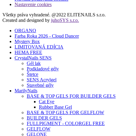
Nastavenie cookies
Všetky práva vyhradené. @2022 ELITENAILS s.r.o.
Created and designed by
juhoSYS s.r.o.
ORGANO
Farba Roka 2026 - Cloud Dancer
Mystery Box
LIMITOVANÁ EDÍCIA
HEMA FREE
CrystalNails SENS
Gél lak
Podkladové gély
Štetce
SENS Acrylgel
Stavebné gély
MarilyNails
BASE & TOP GELS FOR BUILDER GELS
Cat Eye
Rubber Base Gel
BASE & TOP GELS FOR GELFLOW
BUILDER GELS
FULLPIGMENT - COLORGEL FREE
GELFLOW
GELONE