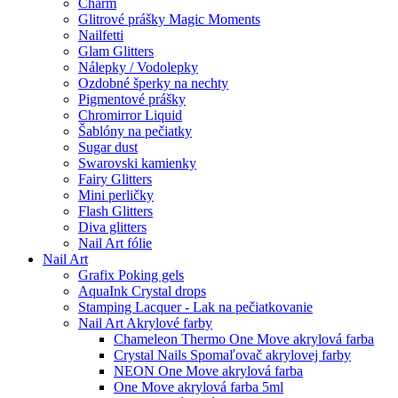
Charm
Glitrové prášky Magic Moments
Nailfetti
Glam Glitters
Nálepky / Vodolepky
Ozdobné šperky na nechty
Pigmentové prášky
Chromirror Liquid
Šablóny na pečiatky
Sugar dust
Swarovski kamienky
Fairy Glitters
Mini perličky
Flash Glitters
Diva glitters
Nail Art fólie
Nail Art
Grafix Poking gels
AquaInk Crystal drops
Stamping Lacquer - Lak na pečiatkovanie
Nail Art Akrylové farby
Chameleon Thermo One Move akrylová farba
Crystal Nails Spomaľovač akrylovej farby
NEON One Move akrylová farba
One Move akrylová farba 5ml