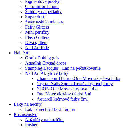
Pigmentové prášky
Chromirror Liquid
Šablóny na pečiatky
Sugar dust
Swarovski kamienky
Fairy Glitters
Mini perličky
Flash Glitters
Diva glitters
Nail Art fólie
Nail Art
Grafix Poking gels
AquaInk Crystal drops
Stamping Lacquer - Lak na pečiatkovanie
Nail Art Akrylové farby
Chameleon Thermo One Move akrylová farba
Crystal Nails Spomaľovač akrylovej farby
NEON One Move akrylová farba
One Move akrylová farba 5ml
Aquarell krémové farby 8ml
Laky na nechty
Lak na nechty Hard Laquer
Príslušenstvo
Nožničky na kožičku
Pusher