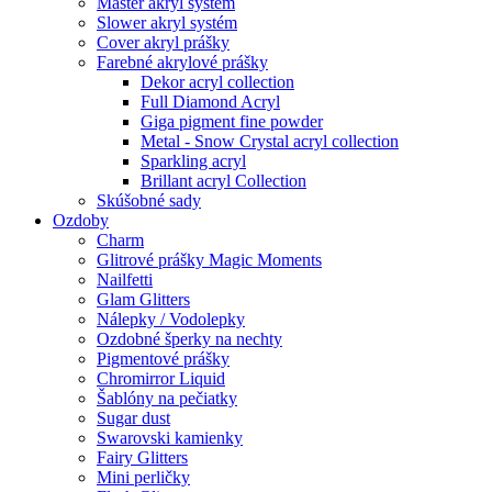
Master akryl systém
Slower akryl systém
Cover akryl prášky
Farebné akrylové prášky
Dekor acryl collection
Full Diamond Acryl
Giga pigment fine powder
Metal - Snow Crystal acryl collection
Sparkling acryl
Brillant acryl Collection
Skúšobné sady
Ozdoby
Charm
Glitrové prášky Magic Moments
Nailfetti
Glam Glitters
Nálepky / Vodolepky
Ozdobné šperky na nechty
Pigmentové prášky
Chromirror Liquid
Šablóny na pečiatky
Sugar dust
Swarovski kamienky
Fairy Glitters
Mini perličky