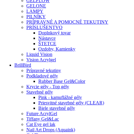
GELFLOW
GELONE
LAMPY
PILNÍKY
PRÍPRAVNÉ A POMOCNÉ TEKUTINY
PRÍSLUŠENTVO
Doplnkový tovar
Nástavce
ŠTETCE
Ozdoby, Kamienky
Liquid Vision
Vision Acrylgel
BrillBird
Prípravné tekutiny
Podkladové gély
Rubber Base Gel&Color
Krycie gély - Top gély
Stavebné gély
Pink - kamuflážné gély
Priesvitné stavebné gély (CLEAR)
Biele stavebné gély
Future AcrylGel
Tiffany Gel&Lac
Cat Eye gel lak
Nail Art Drops (Aquaink)