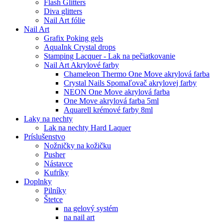
Flash Glitters
Diva glitters
Nail Art fólie
Nail Art
Grafix Poking gels
AquaInk Crystal drops
Stamping Lacquer - Lak na pečiatkovanie
Nail Art Akrylové farby
Chameleon Thermo One Move akrylová farba
Crystal Nails Spomaľovač akrylovej farby
NEON One Move akrylová farba
One Move akrylová farba 5ml
Aquarell krémové farby 8ml
Laky na nechty
Lak na nechty Hard Laquer
Príslušenstvo
Nožničky na kožičku
Pusher
Nástavce
Kufríky
Doplnky
Pilníky
Štetce
na gelový systém
na nail art