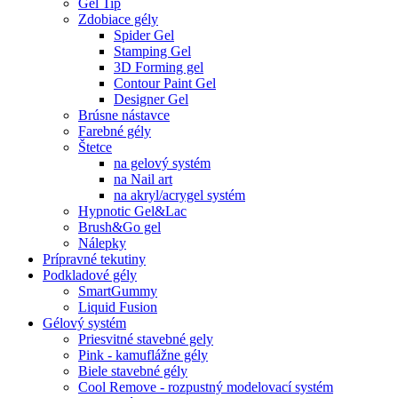
Gel Tip
Zdobiace gély
Spider Gel
Stamping Gel
3D Forming gel
Contour Paint Gel
Designer Gel
Brúsne nástavce
Farebné gély
Štetce
na gelový systém
na Nail art
na akryl/acrygel systém
Hypnotic Gel&Lac
Brush&Go gel
Nálepky
Prípravné tekutiny
Podkladové gély
SmartGummy
Liquid Fusion
Gélový systém
Priesvitné stavebné gely
Pink - kamuflážne gély
Biele stavebné gély
Cool Remove - rozpustný modelovací systém