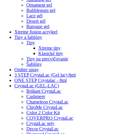
Ornament gel
Bubblegum gel
Lace gél
Desert gél
Baroque gel
Xtreme fusion acrylgel
Tipy a šablóny
Tipy
Xtreme tipy
Klasické tipy
Tipy na precvičovanie
Šablóny
Ombre spray
3 STEP CrystaLac (Gel lac) 8ml
ONE STEP Crystalac - 8ml
CrystaLac (GEL-LAC)
Briliant CrystaLac
Cashmere
Chameleon CrystaLac
ChroMe CrystaLac
Color 2 Color Kit
COVERPRO CrystaLac
CrystaLac sety
Decor CrystaLac