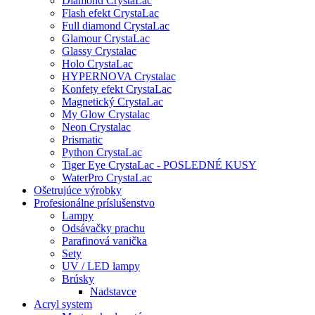
Diamond CrystaLac
Flash efekt CrystaLac
Full diamond CrystaLac
Glamour CrystaLac
Glassy Crystalac
Holo CrystaLac
HYPERNOVA Crystalac
Konfety efekt CrystaLac
Magnetický CrystaLac
My Glow Crystalac
Neon Crystalac
Prismatic
Python CrystaLac
Tiger Eye CrystaLac - POSLEDNÉ KUSY
WaterPro CrystaLac
Ošetrujúce výrobky
Profesionálne príslušenstvo
Lampy
Odsávačky prachu
Parafinová vanička
Sety
UV / LED lampy
Brúsky
Nadstavce
Acryl system