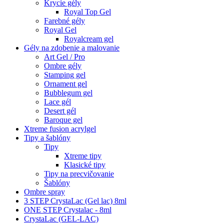
Krycie gély
Royal Top Gel
Farebné gély
Royal Gel
Royalcream gel
Gély na zdobenie a malovanie
Art Gel / Pro
Ombre gély
Stamping gel
Ornament gel
Bubblegum gel
Lace gél
Desert gél
Baroque gel
Xtreme fusion acrylgel
Tipy a šablóny
Tipy
Xtreme tipy
Klasické tipy
Tipy na precvičovanie
Šablóny
Ombre spray
3 STEP CrystaLac (Gel lac) 8ml
ONE STEP Crystalac - 8ml
CrystaLac (GEL-LAC)