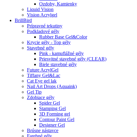
Ozdoby, Kamienky
Liquid Vision
Vision Acrylgel
BrillBird
Prípravné tekutiny
Podkladové gély
Rubber Base Gel&Color
Krycie gély - Top gély
Stavebné gély
Pink - kamuflážné gély
Priesvitné stavebné gély (CLEAR)
Biele stavebné gély
Future AcrylGel
Tiffany Gel&Lac
Cat Eye gel lak
Nail Art Drops (Aquaink)
Gel Tip
Zdobiace gély
Spider Gel
Stamping Gel
3D Forming gel
Contour Paint Gel
Designer Gel
Brúsne nástavce
Farebné gély