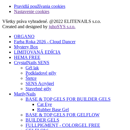
Pravidlá používania cookies
Nastavenie cookies
Všetky práva vyhradené. @2022 ELITENAILS s.r.o.
Created and designed by
juhoSYS s.r.o.
ORGANO
Farba Roka 2026 - Cloud Dancer
Mystery Box
LIMITOVANÁ EDÍCIA
HEMA FREE
CrystalNails SENS
Gél lak
Podkladové gély
Štetce
SENS Acrylgel
Stavebné gély
MarilyNails
BASE & TOP GELS FOR BUILDER GELS
Cat Eye
Rubber Base Gel
BASE & TOP GELS FOR GELFLOW
BUILDER GELS
FULLPIGMENT - COLORGEL FREE