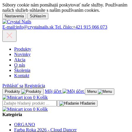
Súbory cookie nám pomáhajú poskytovať naše služby. Používaním
našich služieb súhlasíte s naším používaním cookies.
Nastavenia
Súhlasím
E-mail:
info@crystalnails.sk
Tel. číslo:
+421 915 066 073
Produkty
Novinky
Akcia
O nás
Školenia
Kontakt
Prihlásiť sa
Registrácia
Môj účet
Produkty
Menu
0
Košík
Hľadanie
0
Košík
Kategória
ORGANO
Farba Roka 2026 - Cloud Dancer