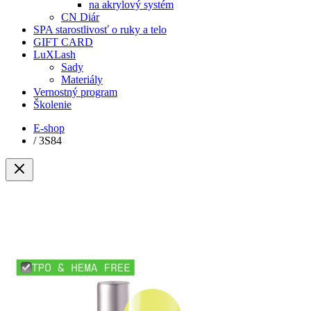
na akrylový systém
CN Diár
SPA starostlivosť o ruky a telo
GIFT CARD
LuXLash
Sady
Materiály
Vernostný program
Školenie
E-shop
/
3S84