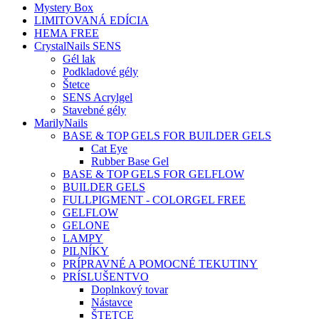
Mystery Box
LIMITOVANÁ EDÍCIA
HEMA FREE
CrystalNails SENS
Gél lak
Podkladové gély
Štetce
SENS Acrylgel
Stavebné gély
MarilyNails
BASE & TOP GELS FOR BUILDER GELS
Cat Eye
Rubber Base Gel
BASE & TOP GELS FOR GELFLOW
BUILDER GELS
FULLPIGMENT - COLORGEL FREE
GELFLOW
GELONE
LAMPY
PILNÍKY
PRÍPRAVNÉ A POMOCNÉ TEKUTINY
PRÍSLUŠENTVO
Doplnkový tovar
Nástavce
ŠTETCE