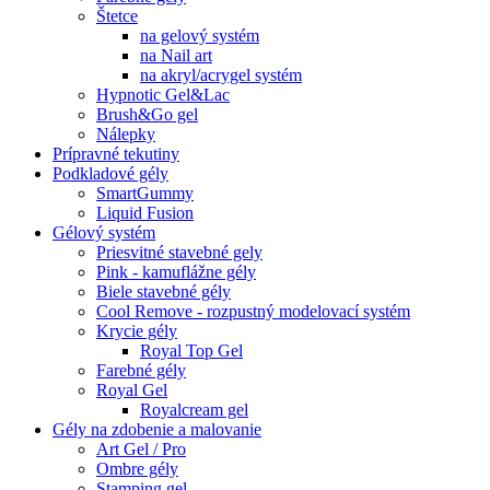
Štetce
na gelový systém
na Nail art
na akryl/acrygel systém
Hypnotic Gel&Lac
Brush&Go gel
Nálepky
Prípravné tekutiny
Podkladové gély
SmartGummy
Liquid Fusion
Gélový systém
Priesvitné stavebné gely
Pink - kamuflážne gély
Biele stavebné gély
Cool Remove - rozpustný modelovací systém
Krycie gély
Royal Top Gel
Farebné gély
Royal Gel
Royalcream gel
Gély na zdobenie a malovanie
Art Gel / Pro
Ombre gély
Stamping gel