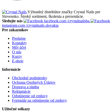
Výhradný distribútor značky Crystal Nails pre
Slovensko. Široký sortiment, školenia a prezentácie.
Sledujte nás
facebook.com
/crystalnailsba
instagram.com
/crystalnails.slovakia
Pre zákazníkov
Predajne
Kontakty
Môj účet
O nás
Kurzy
E-shop
Informácie
Obchodné podmienky
Ochrana Osobných Údajov
Doprava a platba
Reklamácie
Odstúpenie od zmluvy
Formulár na odstúpenie od zmluvy
Užitočné odkazy