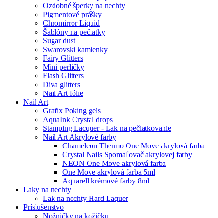
Ozdobné šperky na nechty
Pigmentové prášky
Chromirror Liquid
Šablóny na pečiatky
Sugar dust
Swarovski kamienky
Fairy Glitters
Mini perličky
Flash Glitters
Diva glitters
Nail Art fólie
Nail Art
Grafix Poking gels
AquaInk Crystal drops
Stamping Lacquer - Lak na pečiatkovanie
Nail Art Akrylové farby
Chameleon Thermo One Move akrylová farba
Crystal Nails Spomaľovač akrylovej farby
NEON One Move akrylová farba
One Move akrylová farba 5ml
Aquarell krémové farby 8ml
Laky na nechty
Lak na nechty Hard Laquer
Príslušenstvo
Nožničky na kožičku