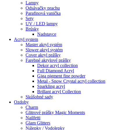
Lampy
Odsávačky prachu
Parafinová vanička
Sety
UV / LED lampy
Brúsky
Nadstavce
Acryl system
Master akryl systém
Slower akryl systém
Cover akryl prášky
Farebné akrylové prášky
Dekor acryl collection
Full Diamond Acryl
Giga pigment fine powder
Metal - Snow Crystal acryl collection
Sparkling acryl
Brillant acryl Collection
Skúšobné sady
Ozdoby
Charm
Glitrové prášky Magic Moments
Nailfetti
Glam Glitters
Nálepky / Vodolepky