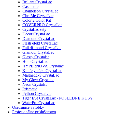
Briliant CrystaLac
Cashmere
Chameleon CrystaLac
ChroMe CrystaLac
Color 2 Color Kit
COVERPRO CrystaLac
CrystaLac sety
Decor CrystaLac
Diamond CrystaLac
Flash efekt CrystaLac
Full diamond CrystaLac
Glamour CrystaLac
Glassy Crystalac
Holo CrystaLac
HYPERNOVA Crystalac
Konfety efekt CrystaLac
Magnetický CrystaLac
My Glow Crystalac
Neon Crystalac
Prismatic
Python CrystaLac
Tiger Eye CrystaLac - POSLEDNÉ KUSY
WaterPro CrystaLac
Ošetrujúce výrobky
Profesionálne príslušenstvo