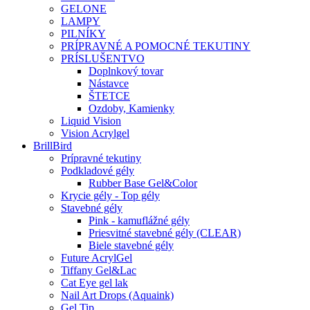
GELONE
LAMPY
PILNÍKY
PRÍPRAVNÉ A POMOCNÉ TEKUTINY
PRÍSLUŠENTVO
Doplnkový tovar
Nástavce
ŠTETCE
Ozdoby, Kamienky
Liquid Vision
Vision Acrylgel
BrillBird
Prípravné tekutiny
Podkladové gély
Rubber Base Gel&Color
Krycie gély - Top gély
Stavebné gély
Pink - kamuflážné gély
Priesvitné stavebné gély (CLEAR)
Biele stavebné gély
Future AcrylGel
Tiffany Gel&Lac
Cat Eye gel lak
Nail Art Drops (Aquaink)
Gel Tip