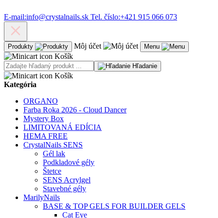
E-mail:
info@crystalnails.sk
Tel. číslo:
+421 915 066 073
Môj účet
Produkty
Menu
Košík
Hľadanie
Košík
Kategória
ORGANO
Farba Roka 2026 - Cloud Dancer
Mystery Box
LIMITOVANÁ EDÍCIA
HEMA FREE
CrystalNails SENS
Gél lak
Podkladové gély
Štetce
SENS Acrylgel
Stavebné gély
MarilyNails
BASE & TOP GELS FOR BUILDER GELS
Cat Eye