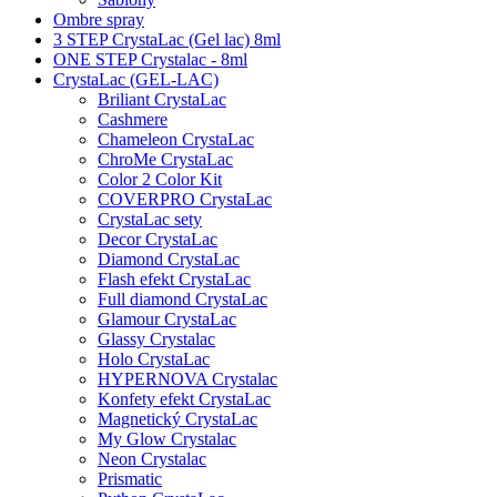
Ombre spray
3 STEP CrystaLac (Gel lac) 8ml
ONE STEP Crystalac - 8ml
CrystaLac (GEL-LAC)
Briliant CrystaLac
Cashmere
Chameleon CrystaLac
ChroMe CrystaLac
Color 2 Color Kit
COVERPRO CrystaLac
CrystaLac sety
Decor CrystaLac
Diamond CrystaLac
Flash efekt CrystaLac
Full diamond CrystaLac
Glamour CrystaLac
Glassy Crystalac
Holo CrystaLac
HYPERNOVA Crystalac
Konfety efekt CrystaLac
Magnetický CrystaLac
My Glow Crystalac
Neon Crystalac
Prismatic