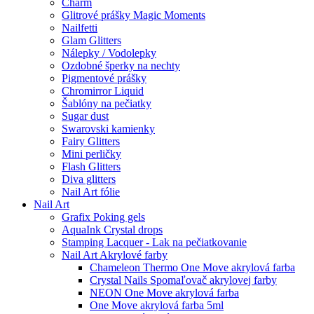
Charm
Glitrové prášky Magic Moments
Nailfetti
Glam Glitters
Nálepky / Vodolepky
Ozdobné šperky na nechty
Pigmentové prášky
Chromirror Liquid
Šablóny na pečiatky
Sugar dust
Swarovski kamienky
Fairy Glitters
Mini perličky
Flash Glitters
Diva glitters
Nail Art fólie
Nail Art
Grafix Poking gels
AquaInk Crystal drops
Stamping Lacquer - Lak na pečiatkovanie
Nail Art Akrylové farby
Chameleon Thermo One Move akrylová farba
Crystal Nails Spomaľovač akrylovej farby
NEON One Move akrylová farba
One Move akrylová farba 5ml