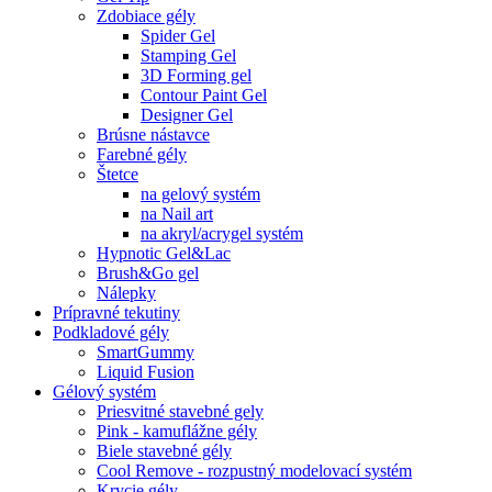
Zdobiace gély
Spider Gel
Stamping Gel
3D Forming gel
Contour Paint Gel
Designer Gel
Brúsne nástavce
Farebné gély
Štetce
na gelový systém
na Nail art
na akryl/acrygel systém
Hypnotic Gel&Lac
Brush&Go gel
Nálepky
Prípravné tekutiny
Podkladové gély
SmartGummy
Liquid Fusion
Gélový systém
Priesvitné stavebné gely
Pink - kamuflážne gély
Biele stavebné gély
Cool Remove - rozpustný modelovací systém
Krycie gély