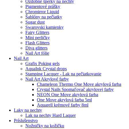
Ozdobné šperky na nechty
Pigmentové prášky
Chromirror Liquid
Šablóny na pečiatky
Sugar dust
Swarovski kamienky
Fairy Glitters
Mini perličky
Flash Glitters
Diva glitters
Nail Art fólie
Nail Art
Grafix Poking gels
AquaInk Crystal drops
Stamping Lacquer - Lak na pečiatkovanie
Nail Art Akrylové farby
Chameleon Thermo One Move akrylová farba
Crystal Nails Spomaľovač akrylovej farby
NEON One Move akrylová farba
One Move akrylová farba 5ml
Aquarell krémové farby 8ml
Laky na nechty
Lak na nechty Hard Laquer
Príslušenstvo
Nožničky na kožičku