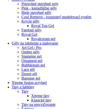
Priesvitné stavebné gely
Pink - kamuflážne gély
Biele stavebné gély
Cool Remove - rozpustný modelovací systém
Krycie gély
Royal Top Gel
Farebné gély
Royal Gel
Royalcream gel
Gély na zdobenie a malovanie
Art Gel / Pro
Ombre gély
Stamping gel
Ornament gel
Bubblegum gel
Lace gél
Desert gél
Baroque gel
Xtreme fusion acrylgel
Tipy a šablóny
Tipy
Xtreme tipy
Klasické tipy
Tipy na precvičovanie
Šablóny