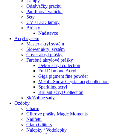
Lampy
Odsávačky prachu
Parafinová vanička
Sety
UV / LED lampy
Brúsky
Nadstavce
Acryl system
Master akryl systém
Slower akryl systém
Cover akryl prášky
Farebné akrylové prášky
Dekor acryl collection
Full Diamond Acryl
Giga pigment fine powder
Metal - Snow Crystal acryl collection
Sparkling acryl
Brillant acryl Collection
Skúšobné sady
Ozdoby
Charm
Glitrové prášky Magic Moments
Nailfetti
Glam Glitters
Nálepky / Vodolepky