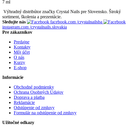
7 ml
Výhradný distribútor značky Crystal Nails pre Slovensko. Široký
sortiment, školenia a prezentácie.
Sledujte nás
facebook.com
/crystalnailsba
instagram.com
/crystalnails.slovakia
Pre zákazníkov
Predajne
Kontakty
Môj účet
O nás
Kurzy
E-shop
Informácie
Obchodné podmienky
Ochrana Osobných Údajov
Doprava a platba
Reklamácie
Odstúpenie od zmluvy
Formulár na odstúpenie od zmluvy
Užitočné odkazy