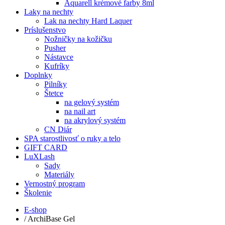
Aquarell krémové farby 8ml
Laky na nechty
Lak na nechty Hard Laquer
Príslušenstvo
Nožničky na kožičku
Pusher
Nástavce
Kufríky
Doplnky
Pilníky
Štetce
na gelový systém
na nail art
na akrylový systém
CN Diár
SPA starostlivosť o ruky a telo
GIFT CARD
LuXLash
Sady
Materiály
Vernostný program
Školenie
E-shop
/
ArchiBase Gel