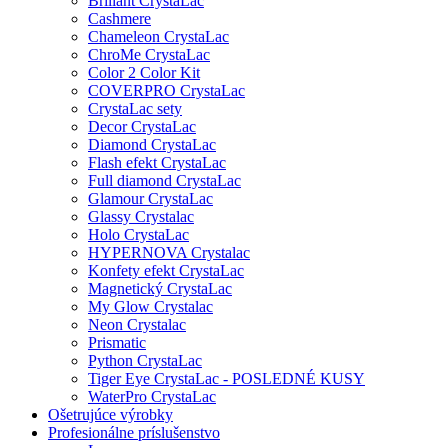
Briliant CrystaLac
Cashmere
Chameleon CrystaLac
ChroMe CrystaLac
Color 2 Color Kit
COVERPRO CrystaLac
CrystaLac sety
Decor CrystaLac
Diamond CrystaLac
Flash efekt CrystaLac
Full diamond CrystaLac
Glamour CrystaLac
Glassy Crystalac
Holo CrystaLac
HYPERNOVA Crystalac
Konfety efekt CrystaLac
Magnetický CrystaLac
My Glow Crystalac
Neon Crystalac
Prismatic
Python CrystaLac
Tiger Eye CrystaLac - POSLEDNÉ KUSY
WaterPro CrystaLac
Ošetrujúce výrobky
Profesionálne príslušenstvo