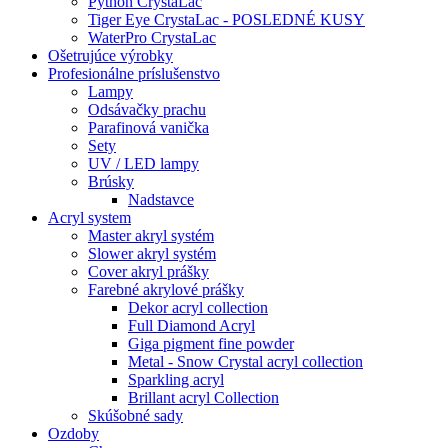
Python CrystaLac
Tiger Eye CrystaLac - POSLEDNÉ KUSY
WaterPro CrystaLac
Ošetrujúce výrobky
Profesionálne príslušenstvo
Lampy
Odsávačky prachu
Parafinová vanička
Sety
UV / LED lampy
Brúsky
Nadstavce
Acryl system
Master akryl systém
Slower akryl systém
Cover akryl prášky
Farebné akrylové prášky
Dekor acryl collection
Full Diamond Acryl
Giga pigment fine powder
Metal - Snow Crystal acryl collection
Sparkling acryl
Brillant acryl Collection
Skúšobné sady
Ozdoby