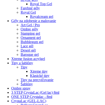
Royal Top Gel
Farebné gély
Royal Gel
Royalcream gel
Gély na zdobenie a malovanie
Art Gel / Pro
Ombre gély
Stamping gel
Ornament gel
Bubblegum gel
Lace gél
Desert gél
Baroque gel
Xtreme fusion acrylgel
Tipy a šablóny
Tipy
Xtreme tipy
Klasické tipy
Tipy na precvičovanie
Šablóny
Ombre spray
3 STEP CrystaLac (Gel lac) 8ml
ONE STEP Crystalac - 8ml
CrystaLac (GEL-LAC)