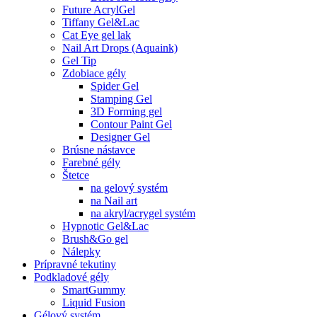
Future AcrylGel
Tiffany Gel&Lac
Cat Eye gel lak
Nail Art Drops (Aquaink)
Gel Tip
Zdobiace gély
Spider Gel
Stamping Gel
3D Forming gel
Contour Paint Gel
Designer Gel
Brúsne nástavce
Farebné gély
Štetce
na gelový systém
na Nail art
na akryl/acrygel systém
Hypnotic Gel&Lac
Brush&Go gel
Nálepky
Prípravné tekutiny
Podkladové gély
SmartGummy
Liquid Fusion
Gélový systém