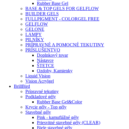
Rubber Base Gel
BASE & TOP GELS FOR GELFLOW
BUILDER GELS
FULLPIGMENT - COLORGEL FREE
GELFLOW
GELONE
LAMPY
PILNÍKY
PRÍPRAVNÉ A POMOCNÉ TEKUTINY
PRÍSLUŠENTVO
Doplnkový tovar
Nástavce
ŠTETCE
Ozdoby, Kamienky
Liquid Vision
Vision Acrylgel
BrillBird
Prípravné tekutiny
Podkladové gély
Rubber Base Gel&Color
Krycie gély - Top gély
Stavebné gély
Pink - kamuflážné gély
Priesvitné stavebné gély (CLEAR)
Biele stavebné gély