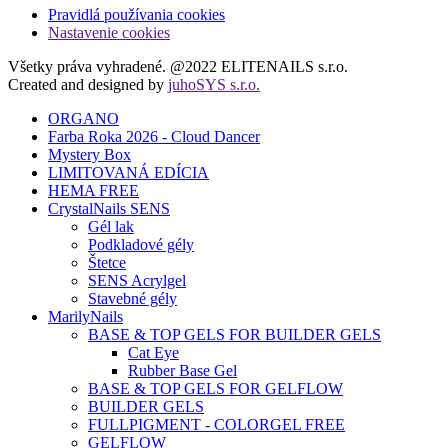
Pravidlá používania cookies
Nastavenie cookies
Všetky práva vyhradené. @2022 ELITENAILS s.r.o.
Created and designed by
juhoSYS s.r.o.
ORGANO
Farba Roka 2026 - Cloud Dancer
Mystery Box
LIMITOVANÁ EDÍCIA
HEMA FREE
CrystalNails SENS
Gél lak
Podkladové gély
Štetce
SENS Acrylgel
Stavebné gély
MarilyNails
BASE & TOP GELS FOR BUILDER GELS
Cat Eye
Rubber Base Gel
BASE & TOP GELS FOR GELFLOW
BUILDER GELS
FULLPIGMENT - COLORGEL FREE
GELFLOW