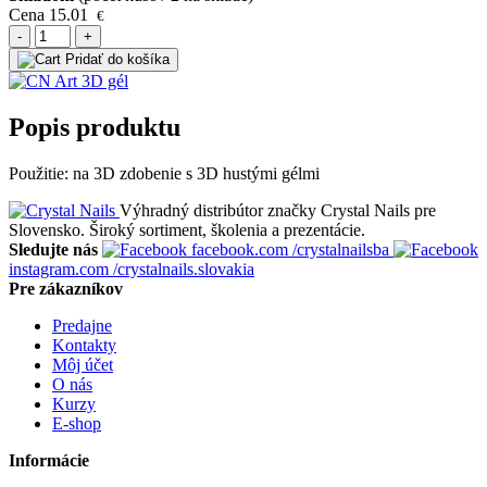
Cena
15.01
€
-
+
Pridať do košíka
Popis produktu
Použitie: na 3D zdobenie s 3D hustými gélmi
Výhradný distribútor značky Crystal Nails pre
Slovensko. Široký sortiment, školenia a prezentácie.
Sledujte nás
facebook.com
/crystalnailsba
instagram.com
/crystalnails.slovakia
Pre zákazníkov
Predajne
Kontakty
Môj účet
O nás
Kurzy
E-shop
Informácie