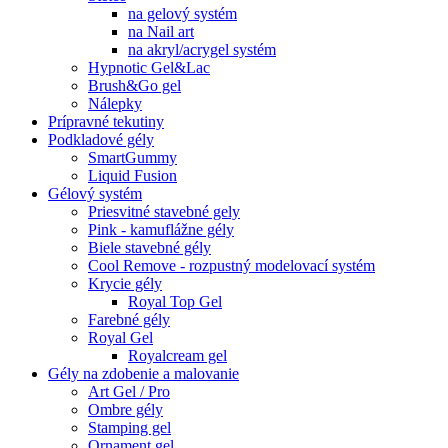
na gelový systém
na Nail art
na akryl/acrygel systém
Hypnotic Gel&Lac
Brush&Go gel
Nálepky
Prípravné tekutiny
Podkladové gély
SmartGummy
Liquid Fusion
Gélový systém
Priesvitné stavebné gely
Pink - kamuflážne gély
Biele stavebné gély
Cool Remove - rozpustný modelovací systém
Krycie gély
Royal Top Gel
Farebné gély
Royal Gel
Royalcream gel
Gély na zdobenie a malovanie
Art Gel / Pro
Ombre gély
Stamping gel
Ornament gel