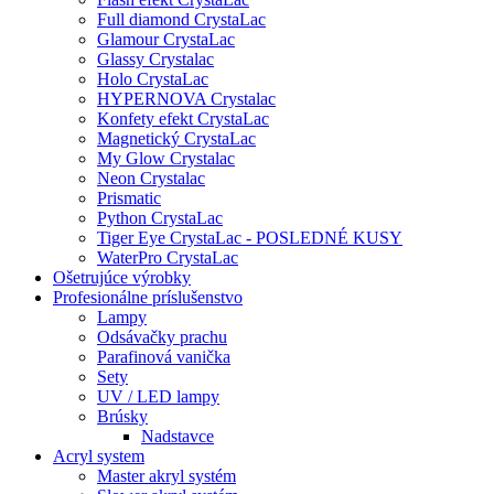
Full diamond CrystaLac
Glamour CrystaLac
Glassy Crystalac
Holo CrystaLac
HYPERNOVA Crystalac
Konfety efekt CrystaLac
Magnetický CrystaLac
My Glow Crystalac
Neon Crystalac
Prismatic
Python CrystaLac
Tiger Eye CrystaLac - POSLEDNÉ KUSY
WaterPro CrystaLac
Ošetrujúce výrobky
Profesionálne príslušenstvo
Lampy
Odsávačky prachu
Parafinová vanička
Sety
UV / LED lampy
Brúsky
Nadstavce
Acryl system
Master akryl systém