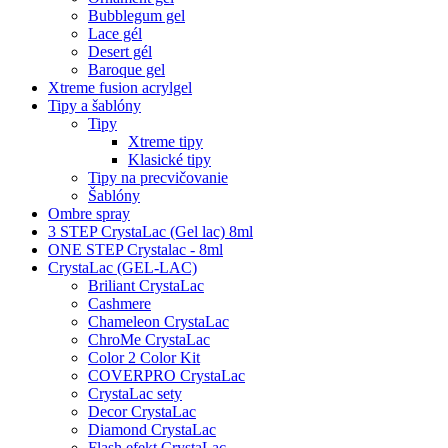
Bubblegum gel
Lace gél
Desert gél
Baroque gel
Xtreme fusion acrylgel
Tipy a šablóny
Tipy
Xtreme tipy
Klasické tipy
Tipy na precvičovanie
Šablóny
Ombre spray
3 STEP CrystaLac (Gel lac) 8ml
ONE STEP Crystalac - 8ml
CrystaLac (GEL-LAC)
Briliant CrystaLac
Cashmere
Chameleon CrystaLac
ChroMe CrystaLac
Color 2 Color Kit
COVERPRO CrystaLac
CrystaLac sety
Decor CrystaLac
Diamond CrystaLac
Flash efekt CrystaLac