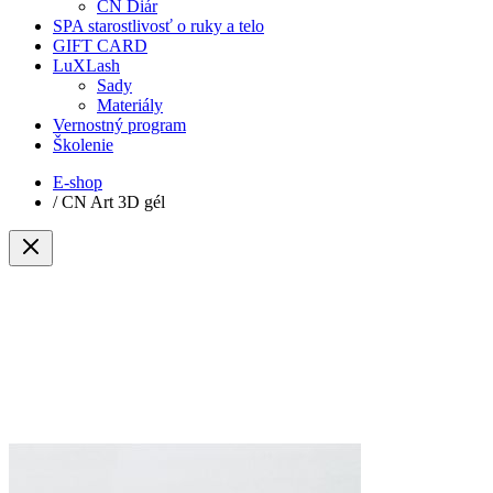
CN Diár
SPA starostlivosť o ruky a telo
GIFT CARD
LuXLash
Sady
Materiály
Vernostný program
Školenie
E-shop
/
CN Art 3D gél