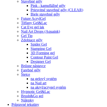
Stavebné gély
Pink - kamuflážné gély
Priesvitné stavebné gély (CLEAR)
Biele stavebné gély
Future AcrylGel
Tiffany Gel&Lac
Cat Eye gel lak
Nail Art Drops (Aquaink)
Gel Tip
Zdobiace gély
Spider Gel
Stamping Gel
3D Forming gel
Contour Paint Gel
Designer Gel
Brúsne nástavce
Farebné gély
Štetce
na gelový systém
na Nail art
na akryl/acrygel systém
Hypnotic Gel&Lac
Brush&Go gel
Nálepky
Prípravné tekutiny