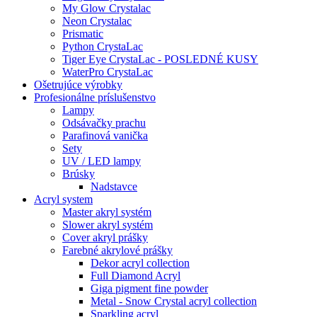
My Glow Crystalac
Neon Crystalac
Prismatic
Python CrystaLac
Tiger Eye CrystaLac - POSLEDNÉ KUSY
WaterPro CrystaLac
Ošetrujúce výrobky
Profesionálne príslušenstvo
Lampy
Odsávačky prachu
Parafinová vanička
Sety
UV / LED lampy
Brúsky
Nadstavce
Acryl system
Master akryl systém
Slower akryl systém
Cover akryl prášky
Farebné akrylové prášky
Dekor acryl collection
Full Diamond Acryl
Giga pigment fine powder
Metal - Snow Crystal acryl collection
Sparkling acryl