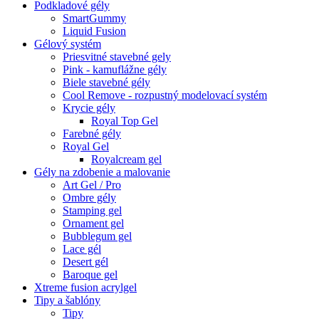
Podkladové gély
SmartGummy
Liquid Fusion
Gélový systém
Priesvitné stavebné gely
Pink - kamuflážne gély
Biele stavebné gély
Cool Remove - rozpustný modelovací systém
Krycie gély
Royal Top Gel
Farebné gély
Royal Gel
Royalcream gel
Gély na zdobenie a malovanie
Art Gel / Pro
Ombre gély
Stamping gel
Ornament gel
Bubblegum gel
Lace gél
Desert gél
Baroque gel
Xtreme fusion acrylgel
Tipy a šablóny
Tipy