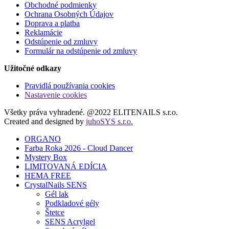
Obchodné podmienky
Ochrana Osobných Údajov
Doprava a platba
Reklamácie
Odstúpenie od zmluvy
Formulár na odstúpenie od zmluvy
Užitočné odkazy
Pravidlá používania cookies
Nastavenie cookies
Všetky práva vyhradené. @2022 ELITENAILS s.r.o.
Created and designed by
juhoSYS s.r.o.
ORGANO
Farba Roka 2026 - Cloud Dancer
Mystery Box
LIMITOVANÁ EDÍCIA
HEMA FREE
CrystalNails SENS
Gél lak
Podkladové gély
Štetce
SENS Acrylgel