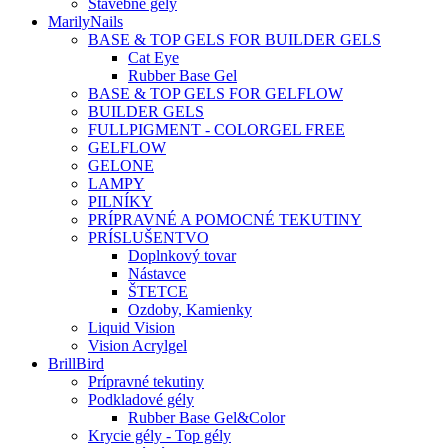
Stavebné gély
MarilyNails
BASE & TOP GELS FOR BUILDER GELS
Cat Eye
Rubber Base Gel
BASE & TOP GELS FOR GELFLOW
BUILDER GELS
FULLPIGMENT - COLORGEL FREE
GELFLOW
GELONE
LAMPY
PILNÍKY
PRÍPRAVNÉ A POMOCNÉ TEKUTINY
PRÍSLUŠENTVO
Doplnkový tovar
Nástavce
ŠTETCE
Ozdoby, Kamienky
Liquid Vision
Vision Acrylgel
BrillBird
Prípravné tekutiny
Podkladové gély
Rubber Base Gel&Color
Krycie gély - Top gély