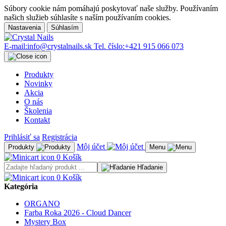
Súbory cookie nám pomáhajú poskytovať naše služby. Používaním
našich služieb súhlasíte s naším používaním cookies.
Nastavenia
Súhlasím
E-mail:
info@crystalnails.sk
Tel. číslo:
+421 915 066 073
Produkty
Novinky
Akcia
O nás
Školenia
Kontakt
Prihlásiť sa
Registrácia
Môj účet
Produkty
Menu
0
Košík
Hľadanie
0
Košík
Kategória
ORGANO
Farba Roka 2026 - Cloud Dancer
Mystery Box