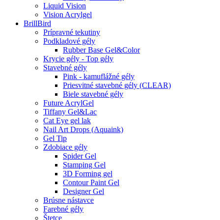
Liquid Vision
Vision Acrylgel
BrillBird
Prípravné tekutiny
Podkladové gély
Rubber Base Gel&Color
Krycie gély - Top gély
Stavebné gély
Pink - kamuflážné gély
Priesvitné stavebné gély (CLEAR)
Biele stavebné gély
Future AcrylGel
Tiffany Gel&Lac
Cat Eye gel lak
Nail Art Drops (Aquaink)
Gel Tip
Zdobiace gély
Spider Gel
Stamping Gel
3D Forming gel
Contour Paint Gel
Designer Gel
Brúsne nástavce
Farebné gély
Štetce