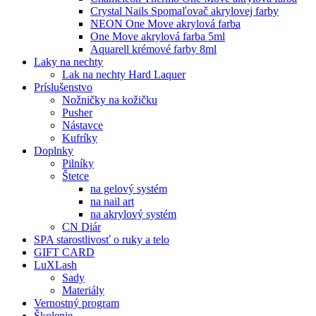
Crystal Nails Spomaľovač akrylovej farby
NEON One Move akrylová farba
One Move akrylová farba 5ml
Aquarell krémové farby 8ml
Laky na nechty
Lak na nechty Hard Laquer
Príslušenstvo
Nožničky na kožičku
Pusher
Nástavce
Kufríky
Doplnky
Pilníky
Štetce
na gelový systém
na nail art
na akrylový systém
CN Diár
SPA starostlivosť o ruky a telo
GIFT CARD
LuXLash
Sady
Materiály
Vernostný program
Školenie