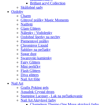
Brillant acryl Collection
Skúšobné sady
Ozdoby
Charm
Glitrové prášky Magic Moments
Nailfetti
Glam Glitters
Nálepky / Vodolepky
Ozdobné šperky na nechty
Pigmentové prášky
Chromirror Liquid
Šablóny na pečiatky
Sugar dust
Swarovski kamienky
Fairy Glitters
Mini perličky
Flash Glitters
Diva glitters
Nail Art fólie
Nail Art
Grafix Poking gels
AquaInk Crystal drops
Stamping Lacquer - Lak na pečiatkovanie
Nail Art Akrylové farby
Chameleon Thermo One Move akrylová farba