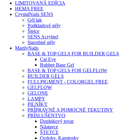
LIMITOVANÁ EDÍCIA
HEMA FREE
CrystalNails SENS
Gél lak
Podkladové gély
Štetce
SENS Acrylgel
Stavebné gély
MarilyNails
BASE & TOP GELS FOR BUILDER GELS
Cat Eye
Rubber Base Gel
BASE & TOP GELS FOR GELFLOW
BUILDER GELS
FULLPIGMENT - COLORGEL FREE
GELFLOW
GELONE
LAMPY
PILNÍKY
PRÍPRAVNÉ A POMOCNÉ TEKUTINY
PRÍSLUŠENTVO
Doplnkový tovar
Nástavce
ŠTETCE
Ozdoby, Kamienky