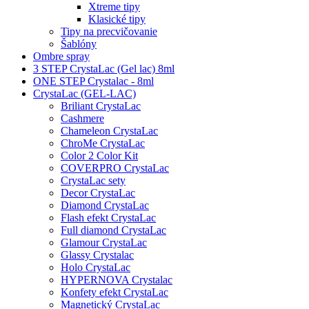
Xtreme tipy
Klasické tipy
Tipy na precvičovanie
Šablóny
Ombre spray
3 STEP CrystaLac (Gel lac) 8ml
ONE STEP Crystalac - 8ml
CrystaLac (GEL-LAC)
Briliant CrystaLac
Cashmere
Chameleon CrystaLac
ChroMe CrystaLac
Color 2 Color Kit
COVERPRO CrystaLac
CrystaLac sety
Decor CrystaLac
Diamond CrystaLac
Flash efekt CrystaLac
Full diamond CrystaLac
Glamour CrystaLac
Glassy Crystalac
Holo CrystaLac
HYPERNOVA Crystalac
Konfety efekt CrystaLac
Magnetický CrystaLac