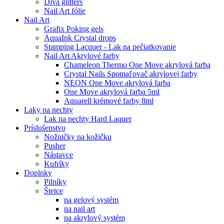
Diva glitters
Nail Art fólie
Nail Art
Grafix Poking gels
AquaInk Crystal drops
Stamping Lacquer - Lak na pečiatkovanie
Nail Art Akrylové farby
Chameleon Thermo One Move akrylová farba
Crystal Nails Spomaľovač akrylovej farby
NEON One Move akrylová farba
One Move akrylová farba 5ml
Aquarell krémové farby 8ml
Laky na nechty
Lak na nechty Hard Laquer
Príslušenstvo
Nožničky na kožičku
Pusher
Nástavce
Kufríky
Doplnky
Pilníky
Štetce
na gelový systém
na nail art
na akrylový systém