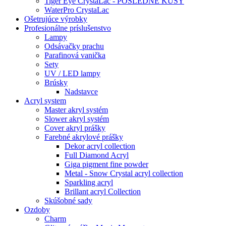
Tiger Eye CrystaLac - POSLEDNÉ KUSY
WaterPro CrystaLac
Ošetrujúce výrobky
Profesionálne príslušenstvo
Lampy
Odsávačky prachu
Parafinová vanička
Sety
UV / LED lampy
Brúsky
Nadstavce
Acryl system
Master akryl systém
Slower akryl systém
Cover akryl prášky
Farebné akrylové prášky
Dekor acryl collection
Full Diamond Acryl
Giga pigment fine powder
Metal - Snow Crystal acryl collection
Sparkling acryl
Brillant acryl Collection
Skúšobné sady
Ozdoby
Charm