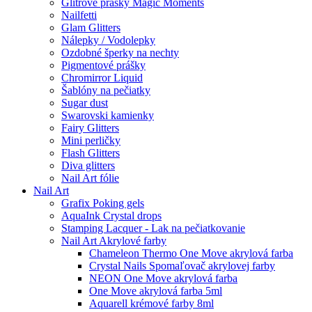
Glitrové prášky Magic Moments
Nailfetti
Glam Glitters
Nálepky / Vodolepky
Ozdobné šperky na nechty
Pigmentové prášky
Chromirror Liquid
Šablóny na pečiatky
Sugar dust
Swarovski kamienky
Fairy Glitters
Mini perličky
Flash Glitters
Diva glitters
Nail Art fólie
Nail Art
Grafix Poking gels
AquaInk Crystal drops
Stamping Lacquer - Lak na pečiatkovanie
Nail Art Akrylové farby
Chameleon Thermo One Move akrylová farba
Crystal Nails Spomaľovač akrylovej farby
NEON One Move akrylová farba
One Move akrylová farba 5ml
Aquarell krémové farby 8ml