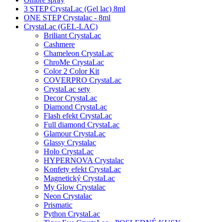
3 STEP CrystaLac (Gel lac) 8ml
ONE STEP Crystalac - 8ml
CrystaLac (GEL-LAC)
Briliant CrystaLac
Cashmere
Chameleon CrystaLac
ChroMe CrystaLac
Color 2 Color Kit
COVERPRO CrystaLac
CrystaLac sety
Decor CrystaLac
Diamond CrystaLac
Flash efekt CrystaLac
Full diamond CrystaLac
Glamour CrystaLac
Glassy Crystalac
Holo CrystaLac
HYPERNOVA Crystalac
Konfety efekt CrystaLac
Magnetický CrystaLac
My Glow Crystalac
Neon Crystalac
Prismatic
Python CrystaLac