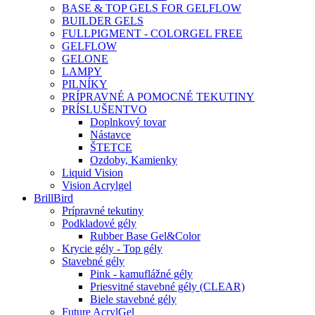
BASE & TOP GELS FOR GELFLOW
BUILDER GELS
FULLPIGMENT - COLORGEL FREE
GELFLOW
GELONE
LAMPY
PILNÍKY
PRÍPRAVNÉ A POMOCNÉ TEKUTINY
PRÍSLUŠENTVO
Doplnkový tovar
Nástavce
ŠTETCE
Ozdoby, Kamienky
Liquid Vision
Vision Acrylgel
BrillBird
Prípravné tekutiny
Podkladové gély
Rubber Base Gel&Color
Krycie gély - Top gély
Stavebné gély
Pink - kamuflážné gély
Priesvitné stavebné gély (CLEAR)
Biele stavebné gély
Future AcrylGel