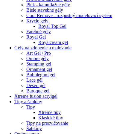
Pink - kamuflážne gély
Biele stavebné gély
Cool Remove - rozpustný modelovací systém
Krycie gély
Royal Top Gel
Farebné gély
Royal Gel
Royalcream gel
Gély na zdobenie a malovanie
Art Gel / Pro
Ombre gély
Stamping gel
Ornament gel
Bubblegum gel
Lace gél
Desert gél
Baroque gel
Xtreme fusion acrylgel
Tipy a šablóny
Tipy
Xtreme tipy
Klasické tipy
Tipy na precvičovanie
Šablóny
Ombre spray