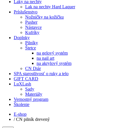
Laky na nechty
Lak na nechty Hard Laquer
Príslušenstvo
Nožničky na kožičku
Pusher
Nástavce
Kufríky
Doplnky
Pilníky
Štetce
na gelový systém
na nail art
na akrylový systém
CN Diár
SPA starostlivosť o ruky a telo
GIFT CARD
LuXLash
Sady
Materiály
Vernostný program
Školenie
E-shop
/
CN pilník drevený