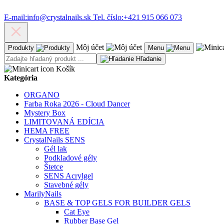
E-mail:
info@crystalnails.sk
Tel. číslo:
+421 915 066 073
Môj účet
Produkty
Menu
Hľadanie
Košík
Kategória
ORGANO
Farba Roka 2026 - Cloud Dancer
Mystery Box
LIMITOVANÁ EDÍCIA
HEMA FREE
CrystalNails SENS
Gél lak
Podkladové gély
Štetce
SENS Acrylgel
Stavebné gély
MarilyNails
BASE & TOP GELS FOR BUILDER GELS
Cat Eye
Rubber Base Gel