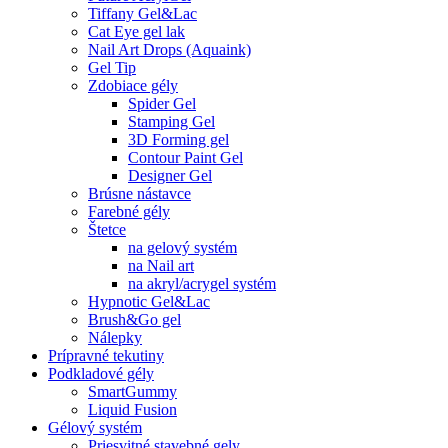
Tiffany Gel&Lac
Cat Eye gel lak
Nail Art Drops (Aquaink)
Gel Tip
Zdobiace gély
Spider Gel
Stamping Gel
3D Forming gel
Contour Paint Gel
Designer Gel
Brúsne nástavce
Farebné gély
Štetce
na gelový systém
na Nail art
na akryl/acrygel systém
Hypnotic Gel&Lac
Brush&Go gel
Nálepky
Prípravné tekutiny
Podkladové gély
SmartGummy
Liquid Fusion
Gélový systém
Priesvitné stavebné gely