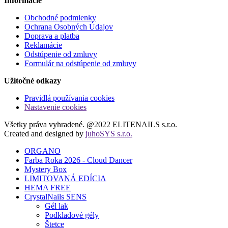
Informácie
Obchodné podmienky
Ochrana Osobných Údajov
Doprava a platba
Reklamácie
Odstúpenie od zmluvy
Formulár na odstúpenie od zmluvy
Užitočné odkazy
Pravidlá používania cookies
Nastavenie cookies
Všetky práva vyhradené. @2022 ELITENAILS s.r.o.
Created and designed by
juhoSYS s.r.o.
ORGANO
Farba Roka 2026 - Cloud Dancer
Mystery Box
LIMITOVANÁ EDÍCIA
HEMA FREE
CrystalNails SENS
Gél lak
Podkladové gély
Štetce