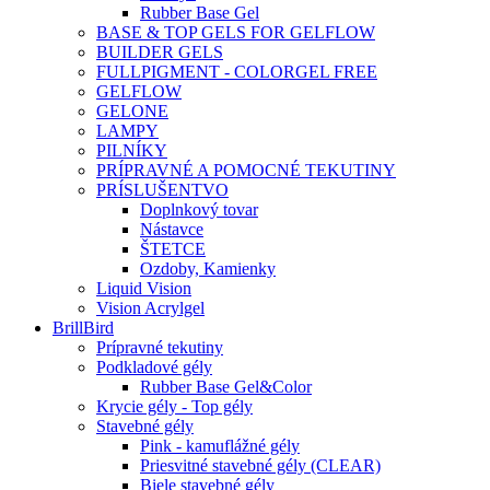
Rubber Base Gel
BASE & TOP GELS FOR GELFLOW
BUILDER GELS
FULLPIGMENT - COLORGEL FREE
GELFLOW
GELONE
LAMPY
PILNÍKY
PRÍPRAVNÉ A POMOCNÉ TEKUTINY
PRÍSLUŠENTVO
Doplnkový tovar
Nástavce
ŠTETCE
Ozdoby, Kamienky
Liquid Vision
Vision Acrylgel
BrillBird
Prípravné tekutiny
Podkladové gély
Rubber Base Gel&Color
Krycie gély - Top gély
Stavebné gély
Pink - kamuflážné gély
Priesvitné stavebné gély (CLEAR)
Biele stavebné gély