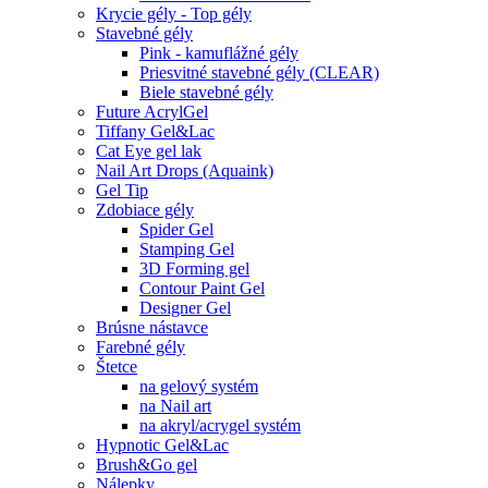
Krycie gély - Top gély
Stavebné gély
Pink - kamuflážné gély
Priesvitné stavebné gély (CLEAR)
Biele stavebné gély
Future AcrylGel
Tiffany Gel&Lac
Cat Eye gel lak
Nail Art Drops (Aquaink)
Gel Tip
Zdobiace gély
Spider Gel
Stamping Gel
3D Forming gel
Contour Paint Gel
Designer Gel
Brúsne nástavce
Farebné gély
Štetce
na gelový systém
na Nail art
na akryl/acrygel systém
Hypnotic Gel&Lac
Brush&Go gel
Nálepky