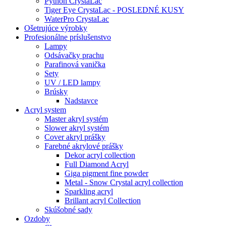
Python CrystaLac
Tiger Eye CrystaLac - POSLEDNÉ KUSY
WaterPro CrystaLac
Ošetrujúce výrobky
Profesionálne príslušenstvo
Lampy
Odsávačky prachu
Parafinová vanička
Sety
UV / LED lampy
Brúsky
Nadstavce
Acryl system
Master akryl systém
Slower akryl systém
Cover akryl prášky
Farebné akrylové prášky
Dekor acryl collection
Full Diamond Acryl
Giga pigment fine powder
Metal - Snow Crystal acryl collection
Sparkling acryl
Brillant acryl Collection
Skúšobné sady
Ozdoby