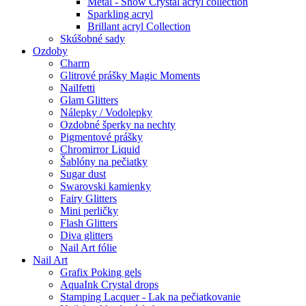
Metal - Snow Crystal acryl collection
Sparkling acryl
Brillant acryl Collection
Skúšobné sady
Ozdoby
Charm
Glitrové prášky Magic Moments
Nailfetti
Glam Glitters
Nálepky / Vodolepky
Ozdobné šperky na nechty
Pigmentové prášky
Chromirror Liquid
Šablóny na pečiatky
Sugar dust
Swarovski kamienky
Fairy Glitters
Mini perličky
Flash Glitters
Diva glitters
Nail Art fólie
Nail Art
Grafix Poking gels
AquaInk Crystal drops
Stamping Lacquer - Lak na pečiatkovanie