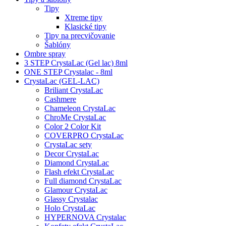
Tipy
Xtreme tipy
Klasické tipy
Tipy na precvičovanie
Šablóny
Ombre spray
3 STEP CrystaLac (Gel lac) 8ml
ONE STEP Crystalac - 8ml
CrystaLac (GEL-LAC)
Briliant CrystaLac
Cashmere
Chameleon CrystaLac
ChroMe CrystaLac
Color 2 Color Kit
COVERPRO CrystaLac
CrystaLac sety
Decor CrystaLac
Diamond CrystaLac
Flash efekt CrystaLac
Full diamond CrystaLac
Glamour CrystaLac
Glassy Crystalac
Holo CrystaLac
HYPERNOVA Crystalac