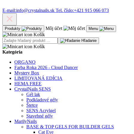
E-mail:
info@crystalnails.sk
Tel. číslo:
+421 915 066 073
Môj účet
Produkty
Menu
Košík
Hľadanie
Košík
Kategória
ORGANO
Farba Roka 2026 - Cloud Dancer
Mystery Box
LIMITOVANÁ EDÍCIA
HEMA FREE
CrystalNails SENS
Gél lak
Podkladové gély
Štetce
SENS Acrylgel
Stavebné gély
MarilyNails
BASE & TOP GELS FOR BUILDER GELS
Cat Eye