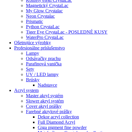
Konfety efekt CrystaLac
Magnetický CrystaLac
My Glow Crystalac
Neon Crystalac
Prismatic
Python CrystaLac
Tiger Eye CrystaLac - POSLEDNÉ KUSY
WaterPro CrystaLac
Ošetrujúce výrobky
Profesionálne príslušenstvo
Lampy
Odsávačky prachu
Parafinová vanička
Sety
UV / LED lampy
Brúsky
Nadstavce
Acryl system
Master akryl systém
Slower akryl systém
Cover akryl prášky
Farebné akrylové prášky
Dekor acryl collection
Full Diamond Acryl
Giga pigment fine powder