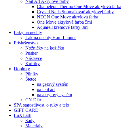
Nail Art Akrylové farby
Chameleon Thermo One Move akrylová farba
Crystal Nails Spomaľovač akrylovej farby
NEON One Move akrylová farba
One Move akrylová farba 5ml
Aquarell krémové farby 8ml
Laky na nechty
Lak na nechty Hard Laquer
Príslušenstvo
Nožničky na kožičku
Pusher
Nástavce
Kufríky
Doplnky
Pilníky
Štetce
na gelový systém
na nail art
na akrylový systém
CN Diár
SPA starostlivosť o ruky a telo
GIFT CARD
LuXLash
Sady
Materiály