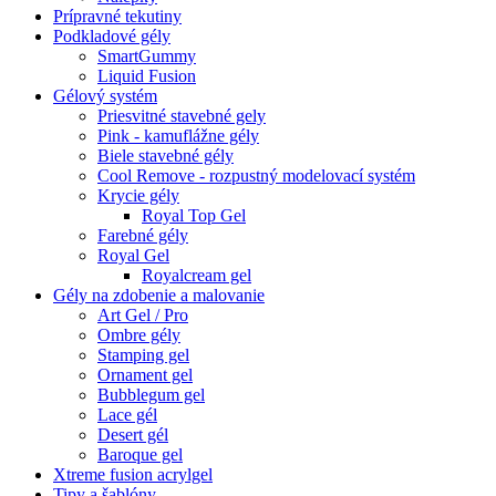
Prípravné tekutiny
Podkladové gély
SmartGummy
Liquid Fusion
Gélový systém
Priesvitné stavebné gely
Pink - kamuflážne gély
Biele stavebné gély
Cool Remove - rozpustný modelovací systém
Krycie gély
Royal Top Gel
Farebné gély
Royal Gel
Royalcream gel
Gély na zdobenie a malovanie
Art Gel / Pro
Ombre gély
Stamping gel
Ornament gel
Bubblegum gel
Lace gél
Desert gél
Baroque gel
Xtreme fusion acrylgel
Tipy a šablóny