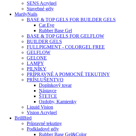
SENS Acrylgel
Stavebné gély
MarilyNails
BASE & TOP GELS FOR BUILDER GELS
Cat Eye
Rubber Base Gel
BASE & TOP GELS FOR GELFLOW
BUILDER GELS
FULLPIGMENT - COLORGEL FREE
GELFLOW
GELONE
LAMPY
PILNÍKY
PRÍPRAVNÉ A POMOCNÉ TEKUTINY
PRÍSLUŠENTVO
Doplnkový tovar
Nástavce
ŠTETCE
Ozdoby, Kamienky
Liquid Vision
Vision Acrylgel
BrillBird
Prípravné tekutiny
Podkladové gély
Rubber Base Gel&Color