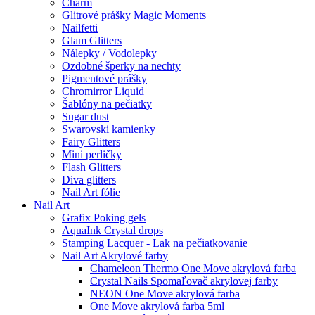
Charm
Glitrové prášky Magic Moments
Nailfetti
Glam Glitters
Nálepky / Vodolepky
Ozdobné šperky na nechty
Pigmentové prášky
Chromirror Liquid
Šablóny na pečiatky
Sugar dust
Swarovski kamienky
Fairy Glitters
Mini perličky
Flash Glitters
Diva glitters
Nail Art fólie
Nail Art
Grafix Poking gels
AquaInk Crystal drops
Stamping Lacquer - Lak na pečiatkovanie
Nail Art Akrylové farby
Chameleon Thermo One Move akrylová farba
Crystal Nails Spomaľovač akrylovej farby
NEON One Move akrylová farba
One Move akrylová farba 5ml