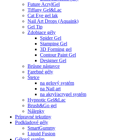
Future AcrylGel
Tiffany Gel&Lac
Cat Eye gel lak
Nail Art Drops (Aquaink)
Gel Tip
Zdobiace gély
Spider Gel
Stamping Gel
3D Forming gel
Contour Paint Gel
Designer Gel
Brúsne nástavce
Farebné gély
Štetce
na gelový systém
na Nail art
na akryl/acrygel systém
Hypnotic Gel&Lac
Brush&Go gel
Nálepky
Prípravné tekutiny
Podkladové gély
SmartGummy
Liquid Fusion
Gélový systém