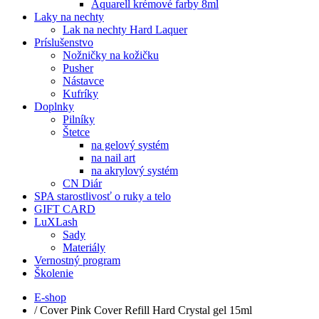
Aquarell krémové farby 8ml
Laky na nechty
Lak na nechty Hard Laquer
Príslušenstvo
Nožničky na kožičku
Pusher
Nástavce
Kufríky
Doplnky
Pilníky
Štetce
na gelový systém
na nail art
na akrylový systém
CN Diár
SPA starostlivosť o ruky a telo
GIFT CARD
LuXLash
Sady
Materiály
Vernostný program
Školenie
E-shop
/
Cover Pink Cover Refill Hard Crystal gel 15ml