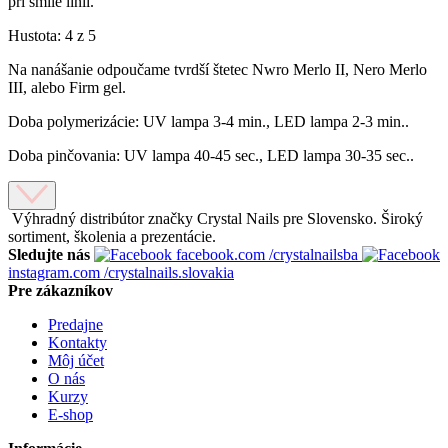
pri smile línii.
Hustota: 4 z 5
Na nanášanie odpoučame tvrdší štetec Nwro Merlo II, Nero Merlo
III, alebo Firm gel.
Doba polymerizácie: UV lampa 3-4 min., LED lampa 2-3 min..
Doba pinčovania: UV lampa 40-45 sec., LED lampa 30-35 sec..
Výhradný distribútor značky Crystal Nails pre Slovensko. Široký
sortiment, školenia a prezentácie.
Sledujte nás
facebook.com
/crystalnailsba
instagram.com
/crystalnails.slovakia
Pre zákazníkov
Predajne
Kontakty
Môj účet
O nás
Kurzy
E-shop