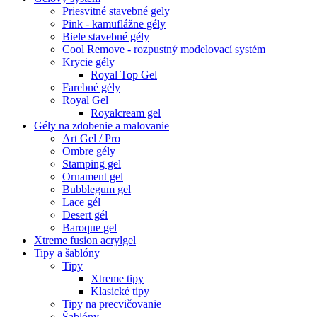
Priesvitné stavebné gely
Pink - kamuflážne gély
Biele stavebné gély
Cool Remove - rozpustný modelovací systém
Krycie gély
Royal Top Gel
Farebné gély
Royal Gel
Royalcream gel
Gély na zdobenie a malovanie
Art Gel / Pro
Ombre gély
Stamping gel
Ornament gel
Bubblegum gel
Lace gél
Desert gél
Baroque gel
Xtreme fusion acrylgel
Tipy a šablóny
Tipy
Xtreme tipy
Klasické tipy
Tipy na precvičovanie
Šablóny