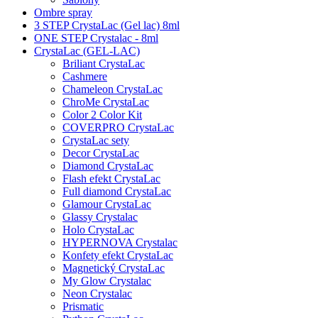
Ombre spray
3 STEP CrystaLac (Gel lac) 8ml
ONE STEP Crystalac - 8ml
CrystaLac (GEL-LAC)
Briliant CrystaLac
Cashmere
Chameleon CrystaLac
ChroMe CrystaLac
Color 2 Color Kit
COVERPRO CrystaLac
CrystaLac sety
Decor CrystaLac
Diamond CrystaLac
Flash efekt CrystaLac
Full diamond CrystaLac
Glamour CrystaLac
Glassy Crystalac
Holo CrystaLac
HYPERNOVA Crystalac
Konfety efekt CrystaLac
Magnetický CrystaLac
My Glow Crystalac
Neon Crystalac
Prismatic