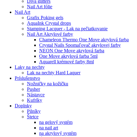
Diva glitters
Nail Art fólie
Nail Art
Grafix Poking gels
AquaInk Crystal drops
Stamping Lacquer - Lak na pečiatkovanie
Nail Art Akrylové farby
Chameleon Thermo One Move akrylová farba
Crystal Nails Spomaľovač akrylovej farby
NEON One Move akrylová farba
One Move akrylová farba 5ml
Aquarell krémové farby 8ml
Laky na nechty
Lak na nechty Hard Laquer
Príslušenstvo
Nožničky na kožičku
Pusher
Nástavce
Kufríky
Doplnky
Pilníky
Štetce
na gelový systém
na nail art
na akrylový systém