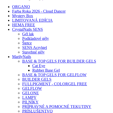
ORGANO
Farba Roka 2026 - Cloud Dancer
Mystery Box
LIMITOVANÁ EDÍCIA
HEMA FREE
CrystalNails SENS
Gél lak
Podkladové gély
Štetce
SENS Acrylgel
Stavebné gély
MarilyNails
BASE & TOP GELS FOR BUILDER GELS
Cat Eye
Rubber Base Gel
BASE & TOP GELS FOR GELFLOW
BUILDER GELS
FULLPIGMENT - COLORGEL FREE
GELFLOW
GELONE
LAMPY
PILNÍKY
PRÍPRAVNÉ A POMOCNÉ TEKUTINY
PRÍSLUŠENTVO