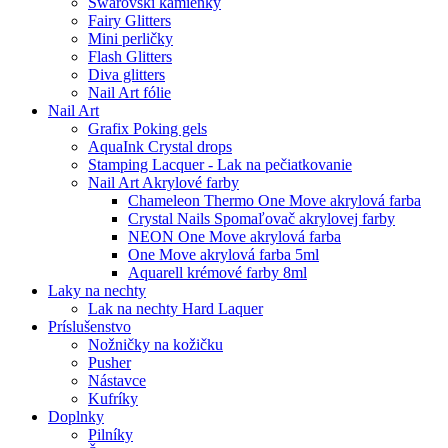
Swarovski kamienky
Fairy Glitters
Mini perličky
Flash Glitters
Diva glitters
Nail Art fólie
Nail Art
Grafix Poking gels
AquaInk Crystal drops
Stamping Lacquer - Lak na pečiatkovanie
Nail Art Akrylové farby
Chameleon Thermo One Move akrylová farba
Crystal Nails Spomaľovač akrylovej farby
NEON One Move akrylová farba
One Move akrylová farba 5ml
Aquarell krémové farby 8ml
Laky na nechty
Lak na nechty Hard Laquer
Príslušenstvo
Nožničky na kožičku
Pusher
Nástavce
Kufríky
Doplnky
Pilníky