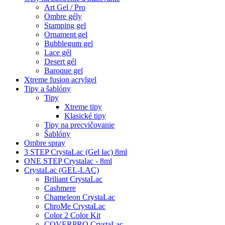
Art Gel / Pro
Ombre gély
Stamping gel
Ornament gel
Bubblegum gel
Lace gél
Desert gél
Baroque gel
Xtreme fusion acrylgel
Tipy a šablóny
Tipy
Xtreme tipy
Klasické tipy
Tipy na precvičovanie
Šablóny
Ombre spray
3 STEP CrystaLac (Gel lac) 8ml
ONE STEP Crystalac - 8ml
CrystaLac (GEL-LAC)
Briliant CrystaLac
Cashmere
Chameleon CrystaLac
ChroMe CrystaLac
Color 2 Color Kit
COVERPRO CrystaLac