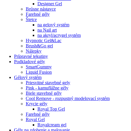
Designer Gel
Brúsne nástavce
Farebné gély
Štetce
na gelový systém
na Nail art
na akryl/acrygel systém
Hypnotic Gel&Lac
Brush&Go gel
Nálepky
Prípravné tekutiny
Podkladové gély
SmartGummy
Liquid Fusion
Gélový systém
Priesvitné stavebné gely
Pink - kamuflážne gély
Biele stavebné gély
Cool Remove - rozpustný modelovací systém
Krycie gély
Royal Top Gel
Farebné gély
Royal Gel
Royalcream gel
Gély na zdobenie a malovanie