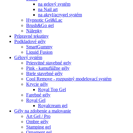
na gelový systém
na Nail art
na akryl/acrygel systém
Hypnotic Gel&Lac
Brush&Go gel
Nálepky
Prípravné tekutiny
Podkladové gély
SmartGummy
Liquid Fusion
Gélový systém
Priesvitné stavebné gely
Pink - kamuflážne gély
Biele stavebné gély
Cool Remove - rozpustný modelovací systém
Krycie gély
Royal Top Gel
Farebné gély
Royal Gel
Royalcream gel
Gély na zdobenie a malovanie
Art Gel / Pro
Ombre gély
Stamping gel
Ornament gel