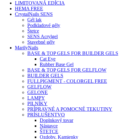
LIMITOVANÁ EDÍCIA
HEMA FREE
CrystalNails SENS
Gél lak
Podkladové gély
Štetce
SENS Acrylgel
Stavebné gély
MarilyNails
BASE & TOP GELS FOR BUILDER GELS
Cat Eye
Rubber Base Gel
BASE & TOP GELS FOR GELFLOW
BUILDER GELS
FULLPIGMENT - COLORGEL FREE
GELFLOW
GELONE
LAMPY
PILNÍKY
PRÍPRAVNÉ A POMOCNÉ TEKUTINY
PRÍSLUŠENTVO
Doplnkový tovar
Nástavce
ŠTETCE
Ozdoby, Kamienky