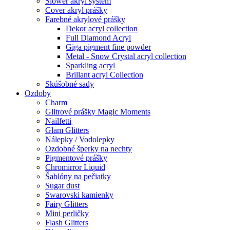
Slower akryl systém
Cover akryl prášky
Farebné akrylové prášky
Dekor acryl collection
Full Diamond Acryl
Giga pigment fine powder
Metal - Snow Crystal acryl collection
Sparkling acryl
Brillant acryl Collection
Skúšobné sady
Ozdoby
Charm
Glitrové prášky Magic Moments
Nailfetti
Glam Glitters
Nálepky / Vodolepky
Ozdobné šperky na nechty
Pigmentové prášky
Chromirror Liquid
Šablóny na pečiatky
Sugar dust
Swarovski kamienky
Fairy Glitters
Mini perličky
Flash Glitters