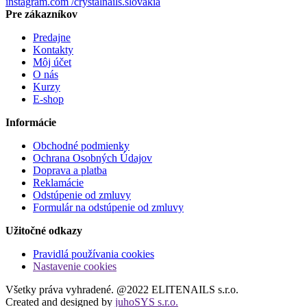
instagram.com
/crystalnails.slovakia
Pre zákazníkov
Predajne
Kontakty
Môj účet
O nás
Kurzy
E-shop
Informácie
Obchodné podmienky
Ochrana Osobných Údajov
Doprava a platba
Reklamácie
Odstúpenie od zmluvy
Formulár na odstúpenie od zmluvy
Užitočné odkazy
Pravidlá používania cookies
Nastavenie cookies
Všetky práva vyhradené. @2022 ELITENAILS s.r.o.
Created and designed by
juhoSYS s.r.o.