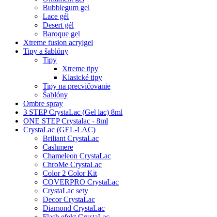
Bubblegum gel
Lace gél
Desert gél
Baroque gel
Xtreme fusion acrylgel
Tipy a šablóny
Tipy
Xtreme tipy
Klasické tipy
Tipy na precvičovanie
Šablóny
Ombre spray
3 STEP CrystaLac (Gel lac) 8ml
ONE STEP Crystalac - 8ml
CrystaLac (GEL-LAC)
Briliant CrystaLac
Cashmere
Chameleon CrystaLac
ChroMe CrystaLac
Color 2 Color Kit
COVERPRO CrystaLac
CrystaLac sety
Decor CrystaLac
Diamond CrystaLac
Flash efekt CrystaLac