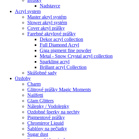
Brúsky
Nadstavce
Acryl system
Master akryl systém
Slower akryl systém
Cover akryl prášky
Farebné akrylové prášky
Dekor acryl collection
Full Diamond Acryl
Giga pigment fine powder
Metal - Snow Crystal acryl collection
Sparkling acryl
Brillant acryl Collection
Skúšobné sady
Ozdoby
Charm
Glitrové prášky Magic Moments
Nailfetti
Glam Glitters
Nálepky / Vodolepky
Ozdobné šperky na nechty
Pigmentové prášky
Chromirror Liquid
Šablóny na pečiatky
Sugar dust