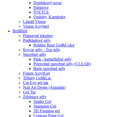
Doplnkový tovar
Nástavce
ŠTETCE
Ozdoby, Kamienky
Liquid Vision
Vision Acrylgel
BrillBird
Prípravné tekutiny
Podkladové gély
Rubber Base Gel&Color
Krycie gély - Top gély
Stavebné gély
Pink - kamuflážné gély
Priesvitné stavebné gély (CLEAR)
Biele stavebné gély
Future AcrylGel
Tiffany Gel&Lac
Cat Eye gel lak
Nail Art Drops (Aquaink)
Gel Tip
Zdobiace gély
Spider Gel
Stamping Gel
3D Forming gel
Contour Paint Gel