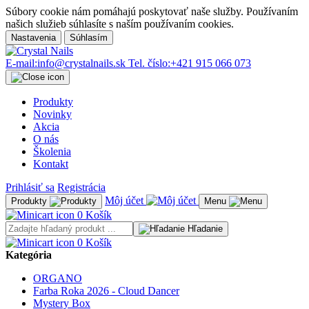
Súbory cookie nám pomáhajú poskytovať naše služby. Používaním
našich služieb súhlasíte s naším používaním cookies.
Nastavenia
Súhlasím
E-mail:
info@crystalnails.sk
Tel. číslo:
+421 915 066 073
Produkty
Novinky
Akcia
O nás
Školenia
Kontakt
Prihlásiť sa
Registrácia
Môj účet
Produkty
Menu
0
Košík
Hľadanie
0
Košík
Kategória
ORGANO
Farba Roka 2026 - Cloud Dancer
Mystery Box