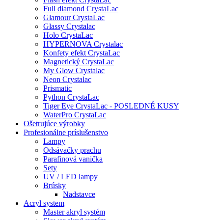
Full diamond CrystaLac
Glamour CrystaLac
Glassy Crystalac
Holo CrystaLac
HYPERNOVA Crystalac
Konfety efekt CrystaLac
Magnetický CrystaLac
My Glow Crystalac
Neon Crystalac
Prismatic
Python CrystaLac
Tiger Eye CrystaLac - POSLEDNÉ KUSY
WaterPro CrystaLac
Ošetrujúce výrobky
Profesionálne príslušenstvo
Lampy
Odsávačky prachu
Parafinová vanička
Sety
UV / LED lampy
Brúsky
Nadstavce
Acryl system
Master akryl systém