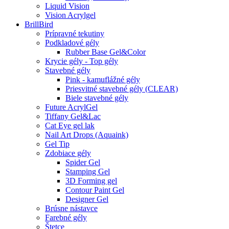
Liquid Vision
Vision Acrylgel
BrillBird
Prípravné tekutiny
Podkladové gély
Rubber Base Gel&Color
Krycie gély - Top gély
Stavebné gély
Pink - kamuflážné gély
Priesvitné stavebné gély (CLEAR)
Biele stavebné gély
Future AcrylGel
Tiffany Gel&Lac
Cat Eye gel lak
Nail Art Drops (Aquaink)
Gel Tip
Zdobiace gély
Spider Gel
Stamping Gel
3D Forming gel
Contour Paint Gel
Designer Gel
Brúsne nástavce
Farebné gély
Štetce