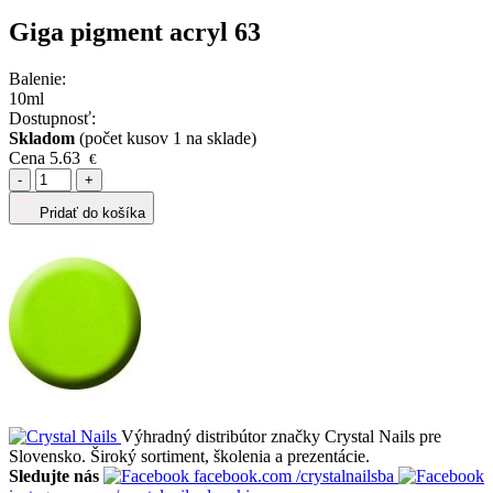
Giga pigment acryl 63
Balenie:
10ml
Dostupnosť:
Skladom
(počet kusov 1 na sklade)
Cena
5.63
€
-
+
Pridať do košíka
Výhradný distribútor značky Crystal Nails pre
Slovensko. Široký sortiment, školenia a prezentácie.
Sledujte nás
facebook.com
/crystalnailsba