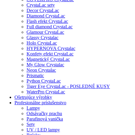
CrystaLac sety
Decor CrystaLac
Diamond CrystaLac
Flash efekt CrystaLac
Full diamond CrystaLac
Glamour CrystaLac
Glassy Crystalac
Holo CrystaLac
HYPERNOVA Crystalac
Konfety efekt CrystaLac
Magnetický CrystaLac
My Glow Crystalac
Neon Crystalac
Prismatic
Python CrystaLac
Tiger Eye CrystaLac - POSLEDNÉ KUSY
WaterPro CrystaLac
Ošetrujúce výrobky
Profesionálne príslušenstvo
Lampy
Odsávačky prachu
Parafinová vanička
Sety
UV / LED lampy