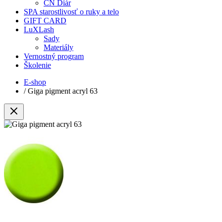
CN Diár
SPA starostlivosť o ruky a telo
GIFT CARD
LuXLash
Sady
Materiály
Vernostný program
Školenie
E-shop
/
Giga pigment acryl 63