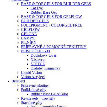
BASE & TOP GELS FOR BUILDER GELS
Cat Eye
Rubber Base Gel
BASE & TOP GELS FOR GELFLOW
BUILDER GELS
FULLPIGMENT - COLORGEL FREE
GELFLOW
GELONE
LAMPY
PILNÍKY
PRÍPRAVNÉ A POMOCNÉ TEKUTINY
PRÍSLUŠENTVO
Doplnkový tovar
Nástavce
ŠTETCE
Ozdoby, Kamienky
Liquid Vision
Vision Acrylgel
BrillBird
Prípravné tekutiny
Podkladové gély
Rubber Base Gel&Color
Krycie gély - Top gély
Stavebné gély
Pink - kamuflážné gély