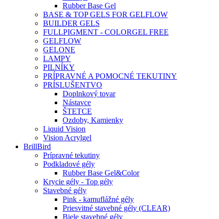
Rubber Base Gel
BASE & TOP GELS FOR GELFLOW
BUILDER GELS
FULLPIGMENT - COLORGEL FREE
GELFLOW
GELONE
LAMPY
PILNÍKY
PRÍPRAVNÉ A POMOCNÉ TEKUTINY
PRÍSLUŠENTVO
Doplnkový tovar
Nástavce
ŠTETCE
Ozdoby, Kamienky
Liquid Vision
Vision Acrylgel
BrillBird
Prípravné tekutiny
Podkladové gély
Rubber Base Gel&Color
Krycie gély - Top gély
Stavebné gély
Pink - kamuflážné gély
Priesvitné stavebné gély (CLEAR)
Biele stavebné gély