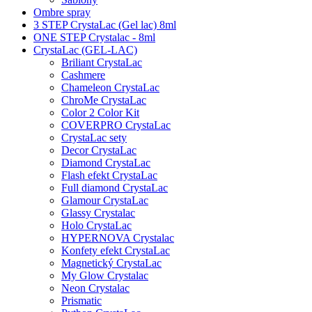
Ombre spray
3 STEP CrystaLac (Gel lac) 8ml
ONE STEP Crystalac - 8ml
CrystaLac (GEL-LAC)
Briliant CrystaLac
Cashmere
Chameleon CrystaLac
ChroMe CrystaLac
Color 2 Color Kit
COVERPRO CrystaLac
CrystaLac sety
Decor CrystaLac
Diamond CrystaLac
Flash efekt CrystaLac
Full diamond CrystaLac
Glamour CrystaLac
Glassy Crystalac
Holo CrystaLac
HYPERNOVA Crystalac
Konfety efekt CrystaLac
Magnetický CrystaLac
My Glow Crystalac
Neon Crystalac
Prismatic