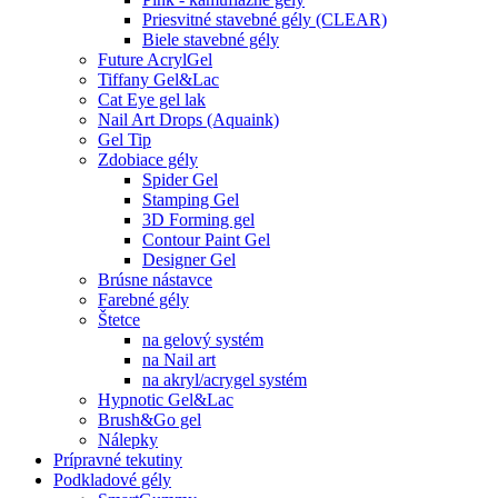
Priesvitné stavebné gély (CLEAR)
Biele stavebné gély
Future AcrylGel
Tiffany Gel&Lac
Cat Eye gel lak
Nail Art Drops (Aquaink)
Gel Tip
Zdobiace gély
Spider Gel
Stamping Gel
3D Forming gel
Contour Paint Gel
Designer Gel
Brúsne nástavce
Farebné gély
Štetce
na gelový systém
na Nail art
na akryl/acrygel systém
Hypnotic Gel&Lac
Brush&Go gel
Nálepky
Prípravné tekutiny
Podkladové gély