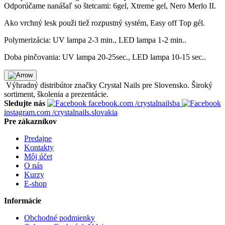
Odporúčame nanášaľ so štetcami: 6gel, Xtreme gel, Nero Merlo II.
Ako vrchný lesk použi tiež rozpustný systém, Easy off Top gél.
Polymerizácia: UV lampa 2-3 min., LED lampa 1-2 min..
Doba pinčovania: UV lampa 20-25sec., LED lampa 10-15 sec..
Výhradný distribútor značky Crystal Nails pre Slovensko. Široký
sortiment, školenia a prezentácie.
Sledujte nás
facebook.com
/crystalnailsba
instagram.com
/crystalnails.slovakia
Pre zákazníkov
Predajne
Kontakty
Môj účet
O nás
Kurzy
E-shop
Informácie
Obchodné podmienky