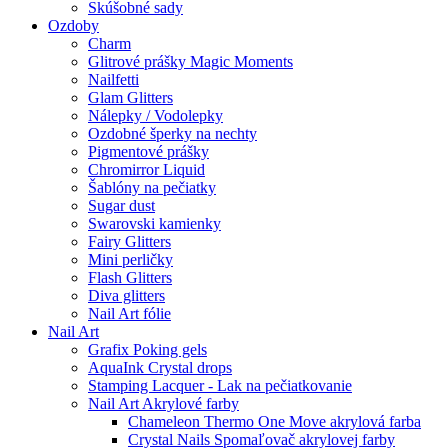
Skúšobné sady
Ozdoby
Charm
Glitrové prášky Magic Moments
Nailfetti
Glam Glitters
Nálepky / Vodolepky
Ozdobné šperky na nechty
Pigmentové prášky
Chromirror Liquid
Šablóny na pečiatky
Sugar dust
Swarovski kamienky
Fairy Glitters
Mini perličky
Flash Glitters
Diva glitters
Nail Art fólie
Nail Art
Grafix Poking gels
AquaInk Crystal drops
Stamping Lacquer - Lak na pečiatkovanie
Nail Art Akrylové farby
Chameleon Thermo One Move akrylová farba
Crystal Nails Spomaľovač akrylovej farby