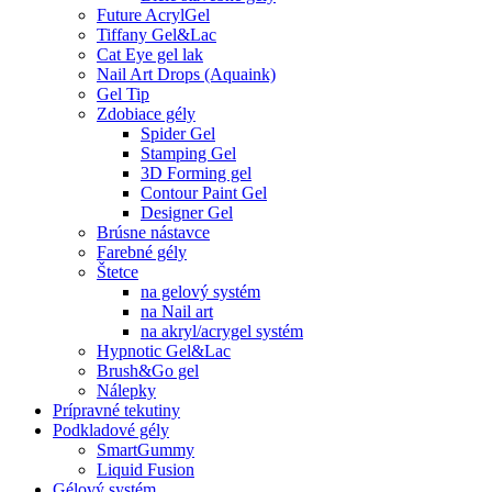
Future AcrylGel
Tiffany Gel&Lac
Cat Eye gel lak
Nail Art Drops (Aquaink)
Gel Tip
Zdobiace gély
Spider Gel
Stamping Gel
3D Forming gel
Contour Paint Gel
Designer Gel
Brúsne nástavce
Farebné gély
Štetce
na gelový systém
na Nail art
na akryl/acrygel systém
Hypnotic Gel&Lac
Brush&Go gel
Nálepky
Prípravné tekutiny
Podkladové gély
SmartGummy
Liquid Fusion
Gélový systém