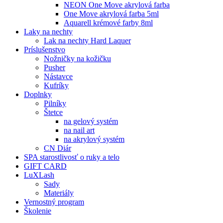
NEON One Move akrylová farba
One Move akrylová farba 5ml
Aquarell krémové farby 8ml
Laky na nechty
Lak na nechty Hard Laquer
Príslušenstvo
Nožničky na kožičku
Pusher
Nástavce
Kufríky
Doplnky
Pilníky
Štetce
na gelový systém
na nail art
na akrylový systém
CN Diár
SPA starostlivosť o ruky a telo
GIFT CARD
LuXLash
Sady
Materiály
Vernostný program
Školenie