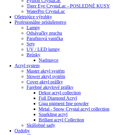
Python CrystaLac
Tiger Eye CrystaLac - POSLEDNÉ KUSY
WaterPro CrystaLac
Ošetrujúce výrobky
Profesionálne príslušenstvo
Lampy
Odsávačky prachu
Parafinová vanička
Sety
UV / LED lampy
Brúsky
Nadstavce
Acryl system
Master akryl systém
Slower akryl systém
Cover akryl prášky
Farebné akrylové prášky
Dekor acryl collection
Full Diamond Acryl
Giga pigment fine powder
Metal - Snow Crystal acryl collection
Sparkling acryl
Brillant acryl Collection
Skúšobné sady
Ozdoby