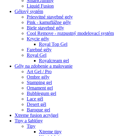
SmartGummy
Liquid Fusion
Gélový systém
Priesvitné stavebné gely
Pink - kamuflážne gély
Biele stavebné gély
Cool Remove - rozpustný modelovací systém
Krycie gély
Royal Top Gel
Farebné gély
Royal Gel
Royalcream gel
Gély na zdobenie a malovanie
Art Gel / Pro
Ombre gély
Stamping gel
Ornament gel
Bubblegum gel
Lace gél
Desert gél
Baroque gel
Xtreme fusion acrylgel
Tipy a šablóny
Tipy
Xtreme tipy