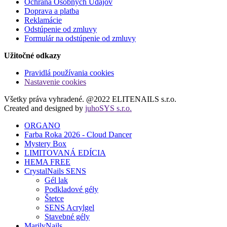
Ochrana Osobných Údajov
Doprava a platba
Reklamácie
Odstúpenie od zmluvy
Formulár na odstúpenie od zmluvy
Užitočné odkazy
Pravidlá používania cookies
Nastavenie cookies
Všetky práva vyhradené. @2022 ELITENAILS s.r.o.
Created and designed by
juhoSYS s.r.o.
ORGANO
Farba Roka 2026 - Cloud Dancer
Mystery Box
LIMITOVANÁ EDÍCIA
HEMA FREE
CrystalNails SENS
Gél lak
Podkladové gély
Štetce
SENS Acrylgel
Stavebné gély
MarilyNails