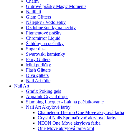
Charm
Glitrové prášky Magic Moments
Nailfetti
Glam Glitters
Nálepky / Vodolepky
Ozdobné šperky na nechty
Pigmentové prášky
Chromirror Liquid
Šablóny na pečiatky
Sugar dust
Swarovski kamienky
Fairy Glitters
Mini perličky
Flash Glitters
Diva glitters
Nail Art fólie
Nail Art
Grafix Poking gels
AquaInk Crystal drops
Stamping Lacquer - Lak na pečiatkovanie
Nail Art Akrylové farby
Chameleon Thermo One Move akrylová farba
Crystal Nails Spomaľovač akrylovej farby
NEON One Move akrylová farba
One Move akrylová farba 5ml