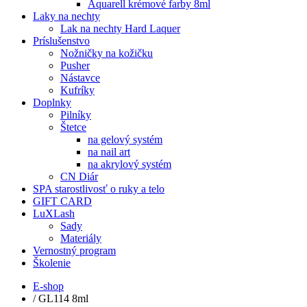
Aquarell krémové farby 8ml
Laky na nechty
Lak na nechty Hard Laquer
Príslušenstvo
Nožničky na kožičku
Pusher
Nástavce
Kufríky
Doplnky
Pilníky
Štetce
na gelový systém
na nail art
na akrylový systém
CN Diár
SPA starostlivosť o ruky a telo
GIFT CARD
LuXLash
Sady
Materiály
Vernostný program
Školenie
E-shop
/
GL114 8ml