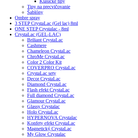
Klasické tipy
Tipy na precvičovanie
Šablóny
Ombre spray
3 STEP CrystaLac (Gel lac) 8ml
ONE STEP Crystalac - 8ml
CrystaLac (GEL-LAC)
Briliant CrystaLac
Cashmere
Chameleon CrystaLac
ChroMe CrystaLac
Color 2 Color Kit
COVERPRO CrystaLac
CrystaLac sety
Decor CrystaLac
Diamond CrystaLac
Flash efekt CrystaLac
Full diamond CrystaLac
Glamour CrystaLac
Glassy Crystalac
Holo CrystaLac
HYPERNOVA Crystalac
Konfety efekt CrystaLac
Magnetický CrystaLac
My Glow Crystalac