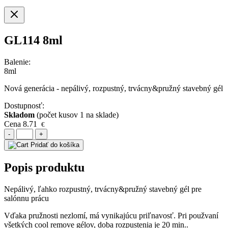
GL114 8ml
Balenie:
8ml
Nová generácia - nepálivý, rozpustný, trvácny&pružný stavebný gél
Dostupnosť:
Skladom
(počet kusov 1 na sklade)
Cena
8.71
€
-
+
Pridať do košíka
Popis produktu
Nepálivý, ľahko rozpustný, trvácny&pružný stavebný gél pre
salónnu prácu
Vďaka pružnosti nezlomí, má vynikajúcu priľnavosť. Pri použvaní
všetkých cool remove gélov, doba rozpustenia je 20 min..