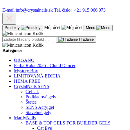
E-mail:
info@crystalnails.sk
Tel. číslo:
+421 915 066 073
Môj účet
Produkty
Menu
Košík
Hľadanie
Košík
Kategória
ORGANO
Farba Roka 2026 - Cloud Dancer
Mystery Box
LIMITOVANÁ EDÍCIA
HEMA FREE
CrystalNails SENS
Gél lak
Podkladové gély
Štetce
SENS Acrylgel
Stavebné gély
MarilyNails
BASE & TOP GELS FOR BUILDER GELS
Cat Eye