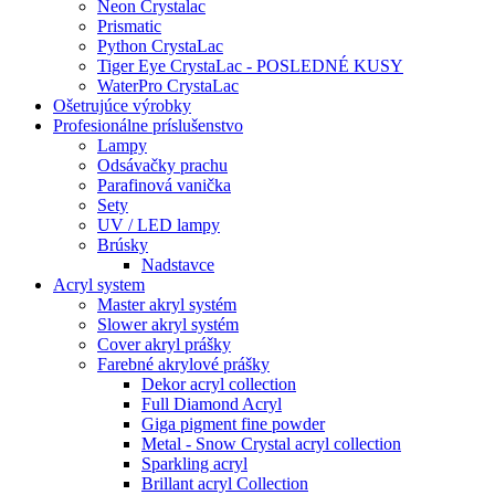
Neon Crystalac
Prismatic
Python CrystaLac
Tiger Eye CrystaLac - POSLEDNÉ KUSY
WaterPro CrystaLac
Ošetrujúce výrobky
Profesionálne príslušenstvo
Lampy
Odsávačky prachu
Parafinová vanička
Sety
UV / LED lampy
Brúsky
Nadstavce
Acryl system
Master akryl systém
Slower akryl systém
Cover akryl prášky
Farebné akrylové prášky
Dekor acryl collection
Full Diamond Acryl
Giga pigment fine powder
Metal - Snow Crystal acryl collection
Sparkling acryl
Brillant acryl Collection