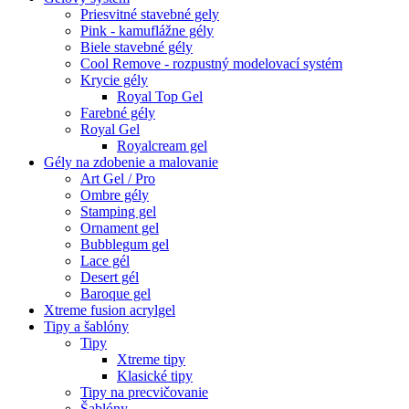
Priesvitné stavebné gely
Pink - kamuflážne gély
Biele stavebné gély
Cool Remove - rozpustný modelovací systém
Krycie gély
Royal Top Gel
Farebné gély
Royal Gel
Royalcream gel
Gély na zdobenie a malovanie
Art Gel / Pro
Ombre gély
Stamping gel
Ornament gel
Bubblegum gel
Lace gél
Desert gél
Baroque gel
Xtreme fusion acrylgel
Tipy a šablóny
Tipy
Xtreme tipy
Klasické tipy
Tipy na precvičovanie
Šablóny