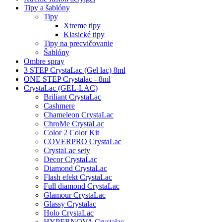
Tipy a šablóny
Tipy
Xtreme tipy
Klasické tipy
Tipy na precvičovanie
Šablóny
Ombre spray
3 STEP CrystaLac (Gel lac) 8ml
ONE STEP Crystalac - 8ml
CrystaLac (GEL-LAC)
Briliant CrystaLac
Cashmere
Chameleon CrystaLac
ChroMe CrystaLac
Color 2 Color Kit
COVERPRO CrystaLac
CrystaLac sety
Decor CrystaLac
Diamond CrystaLac
Flash efekt CrystaLac
Full diamond CrystaLac
Glamour CrystaLac
Glassy Crystalac
Holo CrystaLac
HYPERNOVA Crystalac