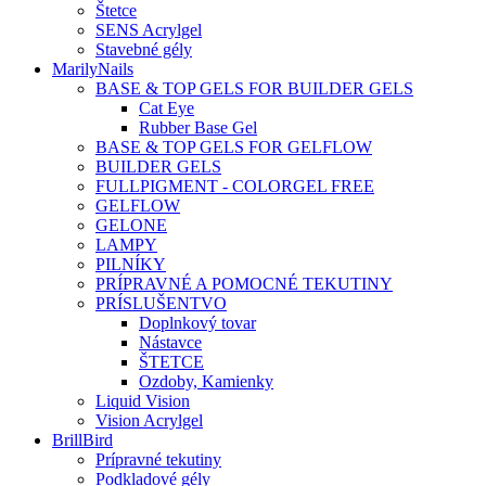
Štetce
SENS Acrylgel
Stavebné gély
MarilyNails
BASE & TOP GELS FOR BUILDER GELS
Cat Eye
Rubber Base Gel
BASE & TOP GELS FOR GELFLOW
BUILDER GELS
FULLPIGMENT - COLORGEL FREE
GELFLOW
GELONE
LAMPY
PILNÍKY
PRÍPRAVNÉ A POMOCNÉ TEKUTINY
PRÍSLUŠENTVO
Doplnkový tovar
Nástavce
ŠTETCE
Ozdoby, Kamienky
Liquid Vision
Vision Acrylgel
BrillBird
Prípravné tekutiny
Podkladové gély