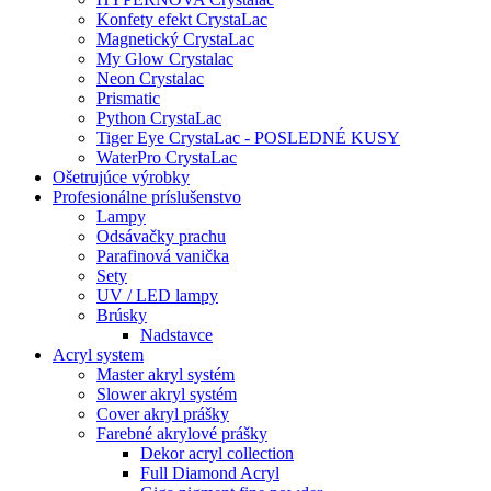
Konfety efekt CrystaLac
Magnetický CrystaLac
My Glow Crystalac
Neon Crystalac
Prismatic
Python CrystaLac
Tiger Eye CrystaLac - POSLEDNÉ KUSY
WaterPro CrystaLac
Ošetrujúce výrobky
Profesionálne príslušenstvo
Lampy
Odsávačky prachu
Parafinová vanička
Sety
UV / LED lampy
Brúsky
Nadstavce
Acryl system
Master akryl systém
Slower akryl systém
Cover akryl prášky
Farebné akrylové prášky
Dekor acryl collection
Full Diamond Acryl