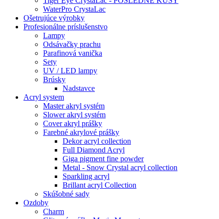
Tiger Eye CrystaLac - POSLEDNÉ KUSY
WaterPro CrystaLac
Ošetrujúce výrobky
Profesionálne príslušenstvo
Lampy
Odsávačky prachu
Parafinová vanička
Sety
UV / LED lampy
Brúsky
Nadstavce
Acryl system
Master akryl systém
Slower akryl systém
Cover akryl prášky
Farebné akrylové prášky
Dekor acryl collection
Full Diamond Acryl
Giga pigment fine powder
Metal - Snow Crystal acryl collection
Sparkling acryl
Brillant acryl Collection
Skúšobné sady
Ozdoby
Charm