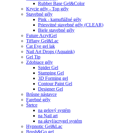
Rubber Base Gel&Color
Krycie gély - Top gély
Stavebné gély
Pink - kamuflážné gély
Priesvitné stavebné gély (CLEAR)
Biele stavebné gély
Future AcrylGel
Tiffany Gel&Lac
Cat Eye gel lak
Nail Art Drops (Aquaink)
Gel Tip
Zdobiace gély
Spider Gel
Stamping Gel
3D Forming gel
Contour Paint Gel
Designer Gel
Brúsne nástavce
Farebné gély
Štetce
na gelový systém
na Nail art
na akryl/acrygel systém
Hypnotic Gel&Lac
Brush&Go gel