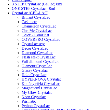
3 STEP CrystaLac (Gel lac) 8ml
ONE STEP Crystalac - 8ml
CrystaLac (GEL-LAC)
Briliant CrystaLac
Cashmere
Chameleon CrystaLac
ChroMe CrystaLac
Color 2 Color Kit
COVERPRO CrystaLac
CrystaLac sety
Decor CrystaLac
Diamond CrystaLac
Flash efekt CrystaLac
Full diamond CrystaLac
Glamour CrystaLac
Glassy Crystalac
Holo CrystaLac
HYPERNOVA Crystalac
Konfety efekt CrystaLac
Magnetický CrystaLac
My Glow Crystalac
Neon Crystalac
Prismatic
Python CrystaLac