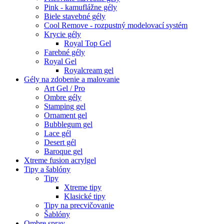
Pink - kamuflážne gély
Biele stavebné gély
Cool Remove - rozpustný modelovací systém
Krycie gély
Royal Top Gel
Farebné gély
Royal Gel
Royalcream gel
Gély na zdobenie a malovanie
Art Gel / Pro
Ombre gély
Stamping gel
Ornament gel
Bubblegum gel
Lace gél
Desert gél
Baroque gel
Xtreme fusion acrylgel
Tipy a šablóny
Tipy
Xtreme tipy
Klasické tipy
Tipy na precvičovanie
Šablóny
Ombre spray