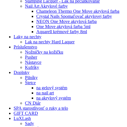
Stamping Lacquer - Lak na pečiatkovanie
Nail Art Akrylové farby
Chameleon Thermo One Move akrylová farba
Crystal Nails Spomaľovač akrylovej farby
NEON One Move akrylová farba
One Move akrylová farba 5ml
Aquarell krémové farby 8ml
Laky na nechty
Lak na nechty Hard Laquer
Príslušenstvo
Nožničky na kožičku
Pusher
Nástavce
Kufríky
Doplnky
Pilníky
Štetce
na gelový systém
na nail art
na akrylový systém
CN Diár
SPA starostlivosť o ruky a telo
GIFT CARD
LuXLash
Sady