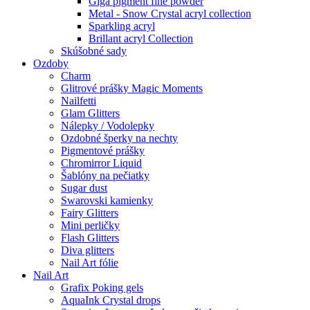
Giga pigment fine powder
Metal - Snow Crystal acryl collection
Sparkling acryl
Brillant acryl Collection
Skúšobné sady
Ozdoby
Charm
Glitrové prášky Magic Moments
Nailfetti
Glam Glitters
Nálepky / Vodolepky
Ozdobné šperky na nechty
Pigmentové prášky
Chromirror Liquid
Šablóny na pečiatky
Sugar dust
Swarovski kamienky
Fairy Glitters
Mini perličky
Flash Glitters
Diva glitters
Nail Art fólie
Nail Art
Grafix Poking gels
AquaInk Crystal drops