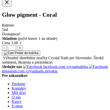
Glow pigment - Coral
Balenie:
5ml
Dostupnosť:
Skladom
(počet kusov 1 na sklade)
Cena
3.08
€
-
+
Pridať do košíka
Výhradný distribútor značky Crystal Nails pre Slovensko. Široký
sortiment, školenia a prezentácie.
Sledujte nás
facebook.com
/crystalnailsba
instagram.com
/crystalnails.slovakia
Pre zákazníkov
Predajne
Kontakty
Môj účet
O nás
Kurzy
E-shop