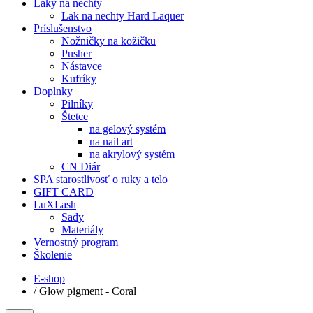
Laky na nechty
Lak na nechty Hard Laquer
Príslušenstvo
Nožničky na kožičku
Pusher
Nástavce
Kufríky
Doplnky
Pilníky
Štetce
na gelový systém
na nail art
na akrylový systém
CN Diár
SPA starostlivosť o ruky a telo
GIFT CARD
LuXLash
Sady
Materiály
Vernostný program
Školenie
E-shop
/
Glow pigment - Coral