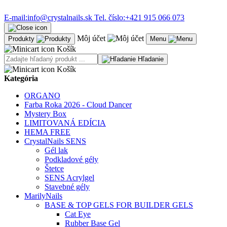
E-mail:
info@crystalnails.sk
Tel. číslo:
+421 915 066 073
Môj účet
Produkty
Menu
Košík
Hľadanie
Košík
Kategória
ORGANO
Farba Roka 2026 - Cloud Dancer
Mystery Box
LIMITOVANÁ EDÍCIA
HEMA FREE
CrystalNails SENS
Gél lak
Podkladové gély
Štetce
SENS Acrylgel
Stavebné gély
MarilyNails
BASE & TOP GELS FOR BUILDER GELS
Cat Eye
Rubber Base Gel