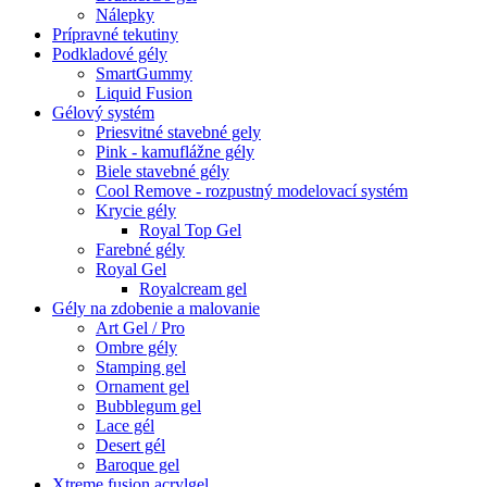
Nálepky
Prípravné tekutiny
Podkladové gély
SmartGummy
Liquid Fusion
Gélový systém
Priesvitné stavebné gely
Pink - kamuflážne gély
Biele stavebné gély
Cool Remove - rozpustný modelovací systém
Krycie gély
Royal Top Gel
Farebné gély
Royal Gel
Royalcream gel
Gély na zdobenie a malovanie
Art Gel / Pro
Ombre gély
Stamping gel
Ornament gel
Bubblegum gel
Lace gél
Desert gél
Baroque gel
Xtreme fusion acrylgel