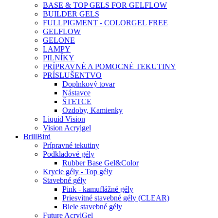
BASE & TOP GELS FOR GELFLOW
BUILDER GELS
FULLPIGMENT - COLORGEL FREE
GELFLOW
GELONE
LAMPY
PILNÍKY
PRÍPRAVNÉ A POMOCNÉ TEKUTINY
PRÍSLUŠENTVO
Doplnkový tovar
Nástavce
ŠTETCE
Ozdoby, Kamienky
Liquid Vision
Vision Acrylgel
BrillBird
Prípravné tekutiny
Podkladové gély
Rubber Base Gel&Color
Krycie gély - Top gély
Stavebné gély
Pink - kamuflážné gély
Priesvitné stavebné gély (CLEAR)
Biele stavebné gély
Future AcrylGel