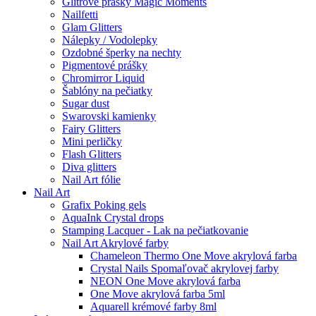
Glitrové prášky Magic Moments
Nailfetti
Glam Glitters
Nálepky / Vodolepky
Ozdobné šperky na nechty
Pigmentové prášky
Chromirror Liquid
Šablóny na pečiatky
Sugar dust
Swarovski kamienky
Fairy Glitters
Mini perličky
Flash Glitters
Diva glitters
Nail Art fólie
Nail Art
Grafix Poking gels
AquaInk Crystal drops
Stamping Lacquer - Lak na pečiatkovanie
Nail Art Akrylové farby
Chameleon Thermo One Move akrylová farba
Crystal Nails Spomaľovač akrylovej farby
NEON One Move akrylová farba
One Move akrylová farba 5ml
Aquarell krémové farby 8ml