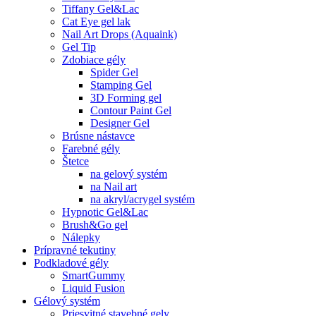
Tiffany Gel&Lac
Cat Eye gel lak
Nail Art Drops (Aquaink)
Gel Tip
Zdobiace gély
Spider Gel
Stamping Gel
3D Forming gel
Contour Paint Gel
Designer Gel
Brúsne nástavce
Farebné gély
Štetce
na gelový systém
na Nail art
na akryl/acrygel systém
Hypnotic Gel&Lac
Brush&Go gel
Nálepky
Prípravné tekutiny
Podkladové gély
SmartGummy
Liquid Fusion
Gélový systém
Priesvitné stavebné gely