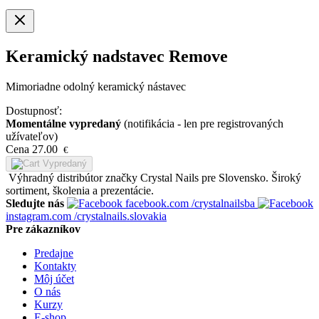
Keramický nadstavec Remove
Mimoriadne odolný keramický nástavec
Dostupnosť:
Momentálne vypredaný
(notifikácia - len pre registrovaných
užívateľov)
Cena
27.00
€
Vypredaný
Výhradný distribútor značky Crystal Nails pre Slovensko. Široký
sortiment, školenia a prezentácie.
Sledujte nás
facebook.com
/crystalnailsba
instagram.com
/crystalnails.slovakia
Pre zákazníkov
Predajne
Kontakty
Môj účet
O nás
Kurzy
E-shop