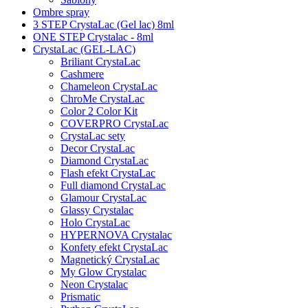
Ombre spray
3 STEP CrystaLac (Gel lac) 8ml
ONE STEP Crystalac - 8ml
CrystaLac (GEL-LAC)
Briliant CrystaLac
Cashmere
Chameleon CrystaLac
ChroMe CrystaLac
Color 2 Color Kit
COVERPRO CrystaLac
CrystaLac sety
Decor CrystaLac
Diamond CrystaLac
Flash efekt CrystaLac
Full diamond CrystaLac
Glamour CrystaLac
Glassy Crystalac
Holo CrystaLac
HYPERNOVA Crystalac
Konfety efekt CrystaLac
Magnetický CrystaLac
My Glow Crystalac
Neon Crystalac
Prismatic