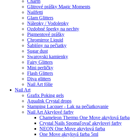
Charm
Glitrové prášky Magic Moments
Nailfetti
Glam Glitters
Nálepky / Vodolepky
Ozdobné šperky na nechty
Pigmentové prášky
Chromirror Liquid
Šablóny na pečiatky
Sugar dust
Swarovski kamienky
Fairy Glitters
Mini perličky
Flash Glitters
Diva glitters
Nail Art fólie
Nail Art
Grafix Poking gels
AquaInk Crystal drops
Stamping Lacquer - Lak na pečiatkovanie
Nail Art Akrylové farby
Chameleon Thermo One Move akrylová farba
Crystal Nails Spomaľovač akrylovej farby
NEON One Move akrylová farba
One Move akrylová farba 5ml