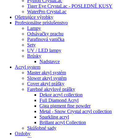
Python CrystaLac
Tiger Eye CrystaLac - POSLEDNÉ KUSY
WaterPro CrystaLac
Ošetrujúce výrobky
Profesionálne príslušenstvo
Lampy
Odsávačky prachu
Parafinová vanička
Sety
UV / LED lampy
Brúsky
Nadstavce
Acryl system
Master akryl systém
Slower akryl systém
Cover akryl prášky
Farebné akrylové prášky
Dekor acryl collection
Full Diamond Acryl
Giga pigment fine powder
Metal - Snow Crystal acryl collection
Sparkling acryl
Brillant acryl Collection
Skúšobné sady
Ozdoby