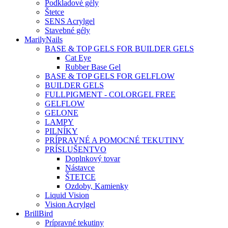
Podkladové gély
Štetce
SENS Acrylgel
Stavebné gély
MarilyNails
BASE & TOP GELS FOR BUILDER GELS
Cat Eye
Rubber Base Gel
BASE & TOP GELS FOR GELFLOW
BUILDER GELS
FULLPIGMENT - COLORGEL FREE
GELFLOW
GELONE
LAMPY
PILNÍKY
PRÍPRAVNÉ A POMOCNÉ TEKUTINY
PRÍSLUŠENTVO
Doplnkový tovar
Nástavce
ŠTETCE
Ozdoby, Kamienky
Liquid Vision
Vision Acrylgel
BrillBird
Prípravné tekutiny