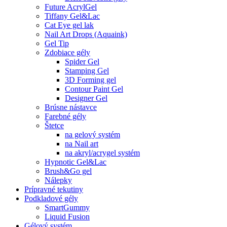
Future AcrylGel
Tiffany Gel&Lac
Cat Eye gel lak
Nail Art Drops (Aquaink)
Gel Tip
Zdobiace gély
Spider Gel
Stamping Gel
3D Forming gel
Contour Paint Gel
Designer Gel
Brúsne nástavce
Farebné gély
Štetce
na gelový systém
na Nail art
na akryl/acrygel systém
Hypnotic Gel&Lac
Brush&Go gel
Nálepky
Prípravné tekutiny
Podkladové gély
SmartGummy
Liquid Fusion
Gélový systém