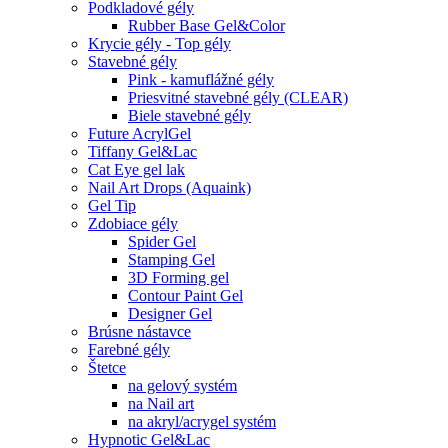
Podkladové gély
Rubber Base Gel&Color
Krycie gély - Top gély
Stavebné gély
Pink - kamuflážné gély
Priesvitné stavebné gély (CLEAR)
Biele stavebné gély
Future AcrylGel
Tiffany Gel&Lac
Cat Eye gel lak
Nail Art Drops (Aquaink)
Gel Tip
Zdobiace gély
Spider Gel
Stamping Gel
3D Forming gel
Contour Paint Gel
Designer Gel
Brúsne nástavce
Farebné gély
Štetce
na gelový systém
na Nail art
na akryl/acrygel systém
Hypnotic Gel&Lac