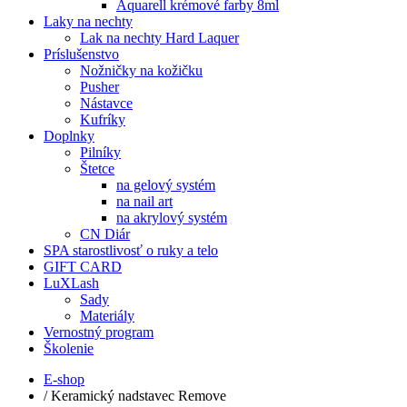
Aquarell krémové farby 8ml
Laky na nechty
Lak na nechty Hard Laquer
Príslušenstvo
Nožničky na kožičku
Pusher
Nástavce
Kufríky
Doplnky
Pilníky
Štetce
na gelový systém
na nail art
na akrylový systém
CN Diár
SPA starostlivosť o ruky a telo
GIFT CARD
LuXLash
Sady
Materiály
Vernostný program
Školenie
E-shop
/
Keramický nadstavec Remove