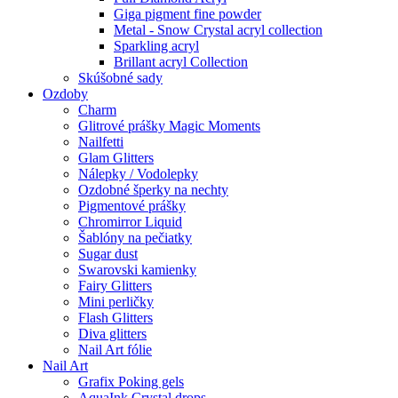
Giga pigment fine powder
Metal - Snow Crystal acryl collection
Sparkling acryl
Brillant acryl Collection
Skúšobné sady
Ozdoby
Charm
Glitrové prášky Magic Moments
Nailfetti
Glam Glitters
Nálepky / Vodolepky
Ozdobné šperky na nechty
Pigmentové prášky
Chromirror Liquid
Šablóny na pečiatky
Sugar dust
Swarovski kamienky
Fairy Glitters
Mini perličky
Flash Glitters
Diva glitters
Nail Art fólie
Nail Art
Grafix Poking gels
AquaInk Crystal drops