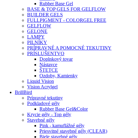
Rubber Base Gel
BASE & TOP GELS FOR GELFLOW
BUILDER GELS
FULLPIGMENT - COLORGEL FREE
GELFLOW
GELONE
LAMPY
PILNÍKY
PRÍPRAVNÉ A POMOCNÉ TEKUTINY
PRÍSLUŠENTVO
Doplnkový tovar
Nástavce
ŠTETCE
Ozdoby, Kamienky
Liquid Vision
Vision Acrylgel
BrillBird
Prípravné tekutiny
Podkladové gély
Rubber Base Gel&Color
Krycie gély - Top gély
Stavebné gély
Pink - kamuflážné gély
Priesvitné stavebné gély (CLEAR)
Biele stavebné gély