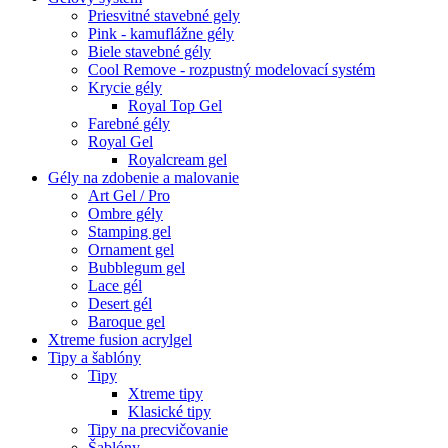
Priesvitné stavebné gely
Pink - kamuflážne gély
Biele stavebné gély
Cool Remove - rozpustný modelovací systém
Krycie gély
Royal Top Gel
Farebné gély
Royal Gel
Royalcream gel
Gély na zdobenie a malovanie
Art Gel / Pro
Ombre gély
Stamping gel
Ornament gel
Bubblegum gel
Lace gél
Desert gél
Baroque gel
Xtreme fusion acrylgel
Tipy a šablóny
Tipy
Xtreme tipy
Klasické tipy
Tipy na precvičovanie
Šablóny