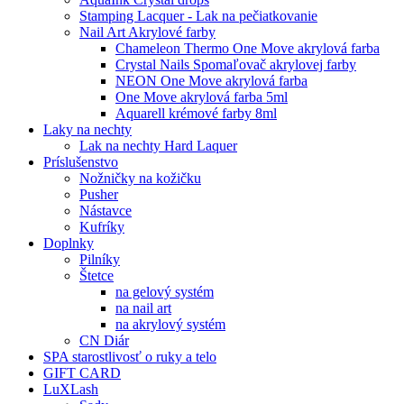
Stamping Lacquer - Lak na pečiatkovanie
Nail Art Akrylové farby
Chameleon Thermo One Move akrylová farba
Crystal Nails Spomaľovač akrylovej farby
NEON One Move akrylová farba
One Move akrylová farba 5ml
Aquarell krémové farby 8ml
Laky na nechty
Lak na nechty Hard Laquer
Príslušenstvo
Nožničky na kožičku
Pusher
Nástavce
Kufríky
Doplnky
Pilníky
Štetce
na gelový systém
na nail art
na akrylový systém
CN Diár
SPA starostlivosť o ruky a telo
GIFT CARD
LuXLash