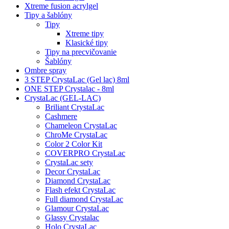
Xtreme fusion acrylgel
Tipy a šablóny
Tipy
Xtreme tipy
Klasické tipy
Tipy na precvičovanie
Šablóny
Ombre spray
3 STEP CrystaLac (Gel lac) 8ml
ONE STEP Crystalac - 8ml
CrystaLac (GEL-LAC)
Briliant CrystaLac
Cashmere
Chameleon CrystaLac
ChroMe CrystaLac
Color 2 Color Kit
COVERPRO CrystaLac
CrystaLac sety
Decor CrystaLac
Diamond CrystaLac
Flash efekt CrystaLac
Full diamond CrystaLac
Glamour CrystaLac
Glassy Crystalac
Holo CrystaLac