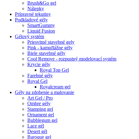
Brush&Go gel
Nálepky
Prípravné tekutiny
Podkladové gély
SmartGummy
Liquid Fusion
Gélový systém
Priesvitné stavebné gely
Pink - kamuflážne gély
Biele stavebné gély
Cool Remove - rozpustný modelovací systém
Krycie gély
Royal Top Gel
Farebné gély
Royal Gel
Royalcream gel
Gély na zdobenie a malovanie
Art Gel / Pro
Ombre gély
Stamping gel
Ornament gel
Bubblegum gel
Lace gél
Desert gél
Baroque gel