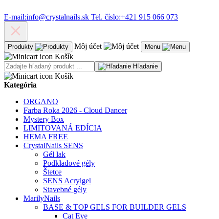
E-mail:
info@crystalnails.sk
Tel. číslo:
+421 915 066 073
Môj účet
Produkty
Menu
Košík
Hľadanie
Košík
Kategória
ORGANO
Farba Roka 2026 - Cloud Dancer
Mystery Box
LIMITOVANÁ EDÍCIA
HEMA FREE
CrystalNails SENS
Gél lak
Podkladové gély
Štetce
SENS Acrylgel
Stavebné gély
MarilyNails
BASE & TOP GELS FOR BUILDER GELS
Cat Eye