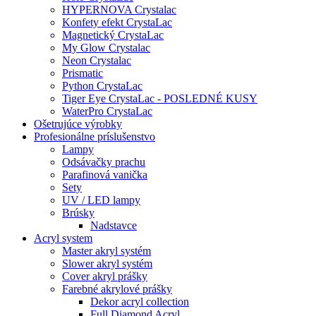
HYPERNOVA Crystalac
Konfety efekt CrystaLac
Magnetický CrystaLac
My Glow Crystalac
Neon Crystalac
Prismatic
Python CrystaLac
Tiger Eye CrystaLac - POSLEDNÉ KUSY
WaterPro CrystaLac
Ošetrujúce výrobky
Profesionálne príslušenstvo
Lampy
Odsávačky prachu
Parafinová vanička
Sety
UV / LED lampy
Brúsky
Nadstavce
Acryl system
Master akryl systém
Slower akryl systém
Cover akryl prášky
Farebné akrylové prášky
Dekor acryl collection
Full Diamond Acryl