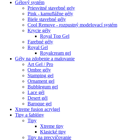
Gélový systém
Priesvitné stavebné gely
Pink - kamuflážne gély
Biele stavebné gély
Cool Remove - rozpustný modelovací systém
Krycie gély
Royal Top Gel
Farebné gély
Royal Gel
Royalcream gel
Gély na zdobenie a malovanie
Art Gel / Pro
Ombre gély
Stamping gel
Ornament gel
Bubblegum gel
Lace gél
Desert gél
Baroque gel
Xtreme fusion acrylgel
Tipy a šablóny
Tipy
Xtreme tipy
Klasické tipy
Tipy na precvičovanie