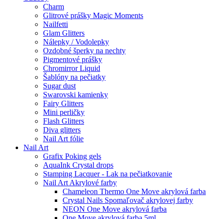
Charm
Glitrové prášky Magic Moments
Nailfetti
Glam Glitters
Nálepky / Vodolepky
Ozdobné šperky na nechty
Pigmentové prášky
Chromirror Liquid
Šablóny na pečiatky
Sugar dust
Swarovski kamienky
Fairy Glitters
Mini perličky
Flash Glitters
Diva glitters
Nail Art fólie
Nail Art
Grafix Poking gels
AquaInk Crystal drops
Stamping Lacquer - Lak na pečiatkovanie
Nail Art Akrylové farby
Chameleon Thermo One Move akrylová farba
Crystal Nails Spomaľovač akrylovej farby
NEON One Move akrylová farba
One Move akrylová farba 5ml