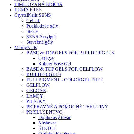
LIMITOVANÁ EDÍCIA
HEMA FREE
CrystalNails SENS
Gél lak
Podkladové gély
Štetce
SENS Acrylgel
Stavebné gély
MarilyNails
BASE & TOP GELS FOR BUILDER GELS
Cat Eye
Rubber Base Gel
BASE & TOP GELS FOR GELFLOW
BUILDER GELS
FULLPIGMENT - COLORGEL FREE
GELFLOW
GELONE
LAMPY
PILNÍKY
PRÍPRAVNÉ A POMOCNÉ TEKUTINY
PRÍSLUŠENTVO
Doplnkový tovar
Nástavce
ŠTETCE
Ozdoby, Kamienky