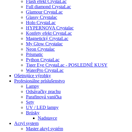
Flash efekt CrystaLac
Full diamond CrystaLac
Glamour CrystaLac
Glassy Crystalac
Holo CrystaLac
HYPERNOVA Crystalac
Konfety efekt CrystaLac
Magnetický CrystaLac
My Glow Crystalac
Neon Crystalac
Prismatic
Python CrystaLac
Tiger Eye CrystaLac - POSLEDNÉ KUSY
WaterPro CrystaLac
Ošetrujúce výrobky
Profesionálne príslušenstvo
Lampy
Odsávačky prachu
Parafinová vanička
Sety
UV / LED lampy
Brúsky
Nadstavce
Acryl system
Master akryl systém