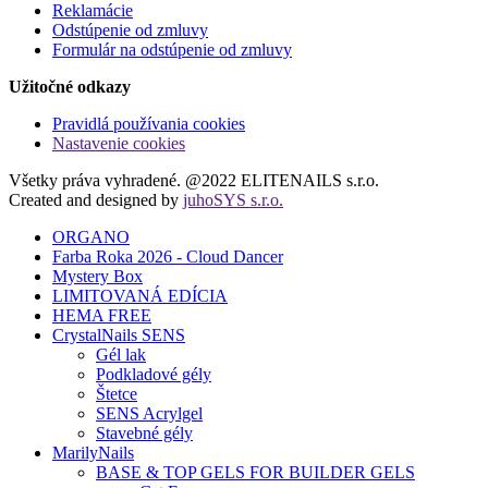
Reklamácie
Odstúpenie od zmluvy
Formulár na odstúpenie od zmluvy
Užitočné odkazy
Pravidlá používania cookies
Nastavenie cookies
Všetky práva vyhradené. @2022 ELITENAILS s.r.o.
Created and designed by
juhoSYS s.r.o.
ORGANO
Farba Roka 2026 - Cloud Dancer
Mystery Box
LIMITOVANÁ EDÍCIA
HEMA FREE
CrystalNails SENS
Gél lak
Podkladové gély
Štetce
SENS Acrylgel
Stavebné gély
MarilyNails
BASE & TOP GELS FOR BUILDER GELS