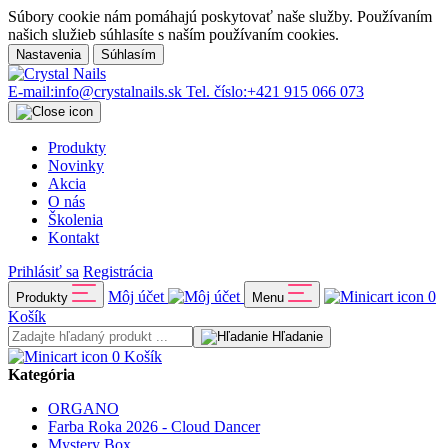
Súbory cookie nám pomáhajú poskytovať naše služby. Používaním
našich služieb súhlasíte s naším používaním cookies.
Nastavenia
Súhlasím
E-mail:
info@crystalnails.sk
Tel. číslo:
+421 915 066 073
Produkty
Novinky
Akcia
O nás
Školenia
Kontakt
Prihlásiť sa
Registrácia
Môj účet
0
Produkty
Menu
Košík
Hľadanie
0
Košík
Kategória
ORGANO
Farba Roka 2026 - Cloud Dancer
Mystery Box