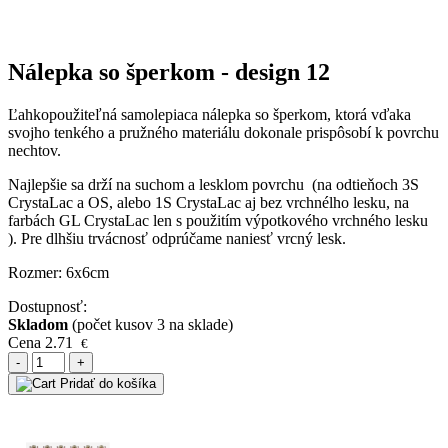
Nálepka so šperkom - design 12
Ľahkopoužiteľná samolepiaca nálepka so šperkom, ktorá vďaka
svojho tenkého a pružného materiálu dokonale prispôsobí k povrchu
nechtov.
Najlepšie sa drží na suchom a lesklom povrchu (na odtieňoch 3S
CrystaLac a OS, alebo 1S CrystaLac aj bez vrchnélho lesku, na
farbách GL CrystaLac len s použitím výpotkového vrchného lesku
). Pre dlhšiu trvácnosť odprúčame naniesť vrcný lesk.
Rozmer: 6x6cm
Dostupnosť:
Skladom
(počet kusov 3 na sklade)
Cena
2.71
€
-
+
Pridať do košíka