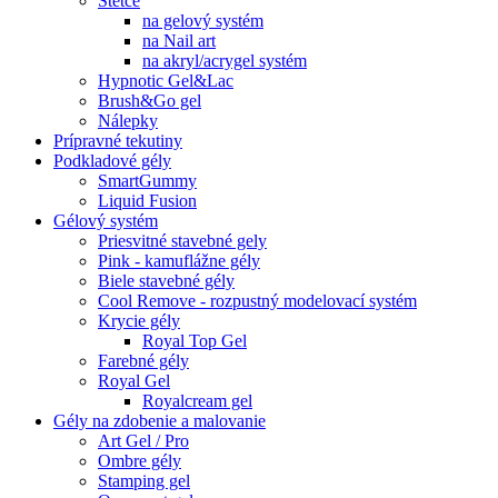
Štetce
na gelový systém
na Nail art
na akryl/acrygel systém
Hypnotic Gel&Lac
Brush&Go gel
Nálepky
Prípravné tekutiny
Podkladové gély
SmartGummy
Liquid Fusion
Gélový systém
Priesvitné stavebné gely
Pink - kamuflážne gély
Biele stavebné gély
Cool Remove - rozpustný modelovací systém
Krycie gély
Royal Top Gel
Farebné gély
Royal Gel
Royalcream gel
Gély na zdobenie a malovanie
Art Gel / Pro
Ombre gély
Stamping gel