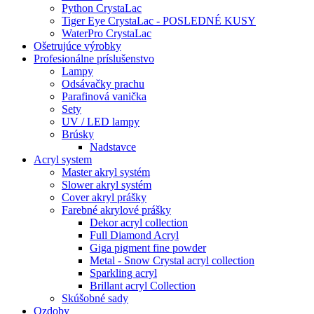
Python CrystaLac
Tiger Eye CrystaLac - POSLEDNÉ KUSY
WaterPro CrystaLac
Ošetrujúce výrobky
Profesionálne príslušenstvo
Lampy
Odsávačky prachu
Parafinová vanička
Sety
UV / LED lampy
Brúsky
Nadstavce
Acryl system
Master akryl systém
Slower akryl systém
Cover akryl prášky
Farebné akrylové prášky
Dekor acryl collection
Full Diamond Acryl
Giga pigment fine powder
Metal - Snow Crystal acryl collection
Sparkling acryl
Brillant acryl Collection
Skúšobné sady
Ozdoby