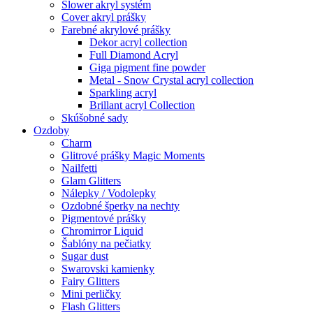
Slower akryl systém
Cover akryl prášky
Farebné akrylové prášky
Dekor acryl collection
Full Diamond Acryl
Giga pigment fine powder
Metal - Snow Crystal acryl collection
Sparkling acryl
Brillant acryl Collection
Skúšobné sady
Ozdoby
Charm
Glitrové prášky Magic Moments
Nailfetti
Glam Glitters
Nálepky / Vodolepky
Ozdobné šperky na nechty
Pigmentové prášky
Chromirror Liquid
Šablóny na pečiatky
Sugar dust
Swarovski kamienky
Fairy Glitters
Mini perličky
Flash Glitters