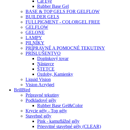
Cat Eye
Rubber Base Gel
BASE & TOP GELS FOR GELFLOW
BUILDER GELS
FULLPIGMENT - COLORGEL FREE
GELFLOW
GELONE
LAMPY
PILNÍKY
PRÍPRAVNÉ A POMOCNÉ TEKUTINY
PRÍSLUŠENTVO
Doplnkový tovar
Nástavce
ŠTETCE
Ozdoby, Kamienky
Liquid Vision
Vision Acrylgel
BrillBird
Prípravné tekutiny
Podkladové gély
Rubber Base Gel&Color
Krycie gély - Top gély
Stavebné gély
Pink - kamuflážné gély
Priesvitné stavebné gély (CLEAR)