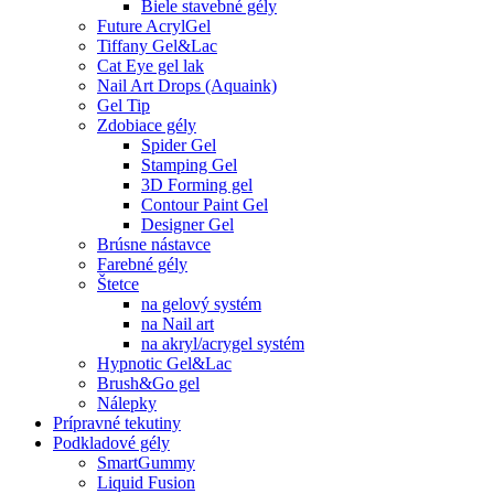
Biele stavebné gély
Future AcrylGel
Tiffany Gel&Lac
Cat Eye gel lak
Nail Art Drops (Aquaink)
Gel Tip
Zdobiace gély
Spider Gel
Stamping Gel
3D Forming gel
Contour Paint Gel
Designer Gel
Brúsne nástavce
Farebné gély
Štetce
na gelový systém
na Nail art
na akryl/acrygel systém
Hypnotic Gel&Lac
Brush&Go gel
Nálepky
Prípravné tekutiny
Podkladové gély
SmartGummy
Liquid Fusion