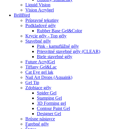
Liquid Vision
Vision Acrylgel
BrillBird
Prípravné tekutiny
Podkladové gély
Rubber Base Gel&Color
Krycie gély - Top gély
Stavebné gély
Pink - kamuflážné gély
Priesvitné stavebné gély (CLEAR)
Biele stavebné gély
Future AcrylGel
Tiffany Gel&Lac
Cat Eye gel lak
Nail Art Drops (Aquaink)
Gel Tip
Zdobiace gély
Spider Gel
Stamping Gel
3D Forming gel
Contour Paint Gel
Designer Gel
Brúsne nástavce
Farebné gély