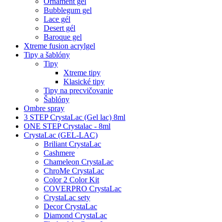
Ornament gel
Bubblegum gel
Lace gél
Desert gél
Baroque gel
Xtreme fusion acrylgel
Tipy a šablóny
Tipy
Xtreme tipy
Klasické tipy
Tipy na precvičovanie
Šablóny
Ombre spray
3 STEP CrystaLac (Gel lac) 8ml
ONE STEP Crystalac - 8ml
CrystaLac (GEL-LAC)
Briliant CrystaLac
Cashmere
Chameleon CrystaLac
ChroMe CrystaLac
Color 2 Color Kit
COVERPRO CrystaLac
CrystaLac sety
Decor CrystaLac
Diamond CrystaLac