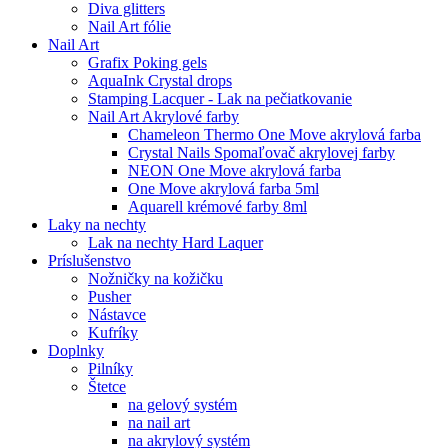
Diva glitters
Nail Art fólie
Nail Art
Grafix Poking gels
AquaInk Crystal drops
Stamping Lacquer - Lak na pečiatkovanie
Nail Art Akrylové farby
Chameleon Thermo One Move akrylová farba
Crystal Nails Spomaľovač akrylovej farby
NEON One Move akrylová farba
One Move akrylová farba 5ml
Aquarell krémové farby 8ml
Laky na nechty
Lak na nechty Hard Laquer
Príslušenstvo
Nožničky na kožičku
Pusher
Nástavce
Kufríky
Doplnky
Pilníky
Štetce
na gelový systém
na nail art
na akrylový systém