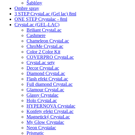
Šablóny
Ombre spray
3 STEP CrystaLac (Gel lac) 8ml
ONE STEP Crystalac - 8ml
CrystaLac (GEL-LAC)
Briliant CrystaLac
Cashmere
Chameleon CrystaLac
ChroMe CrystaLac
Color 2 Color Kit
COVERPRO CrystaLac
CrystaLac sety
Decor CrystaLac
Diamond CrystaLac
Flash efekt CrystaLac
Full diamond CrystaLac
Glamour CrystaLac
Glassy Crystalac
Holo CrystaLac
HYPERNOVA Crystalac
Konfety efekt CrystaLac
Magnetický CrystaLac
My Glow Crystalac
Neon Crystalac
Prismatic