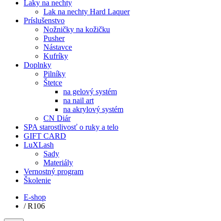
Laky na nechty
Lak na nechty Hard Laquer
Príslušenstvo
Nožničky na kožičku
Pusher
Nástavce
Kufríky
Doplnky
Pilníky
Štetce
na gelový systém
na nail art
na akrylový systém
CN Diár
SPA starostlivosť o ruky a telo
GIFT CARD
LuXLash
Sady
Materiály
Vernostný program
Školenie
E-shop
/
R106