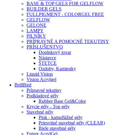
BASE & TOP GELS FOR GELFLOW
BUILDER GELS
FULLPIGMENT - COLORGEL FREE
GELFLOW
GELONE
LAMPY
PILNÍKY
PRÍPRAVNÉ A POMOCNÉ TEKUTINY
PRÍSLUŠENTVO
Doplnkový tovar
Nástavce
ŠTETCE
Ozdoby, Kamienky
Liquid Vision
Vision Acrylgel
BrillBird
Prípravné tekutiny
Podkladové gély
Rubber Base Gel&Color
Krycie gély - Top gély
Stavebné gély
Pink - kamuflážné gély
Priesvitné stavebné gély (CLEAR)
Biele stavebné gély
Future AcrylGel