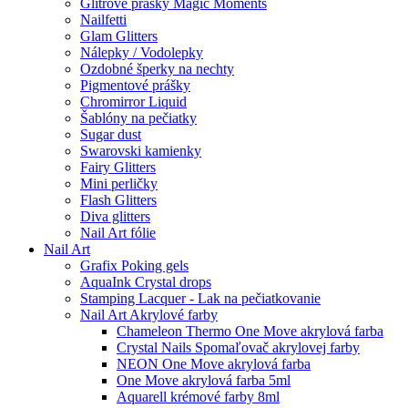
Glitrové prášky Magic Moments
Nailfetti
Glam Glitters
Nálepky / Vodolepky
Ozdobné šperky na nechty
Pigmentové prášky
Chromirror Liquid
Šablóny na pečiatky
Sugar dust
Swarovski kamienky
Fairy Glitters
Mini perličky
Flash Glitters
Diva glitters
Nail Art fólie
Nail Art
Grafix Poking gels
AquaInk Crystal drops
Stamping Lacquer - Lak na pečiatkovanie
Nail Art Akrylové farby
Chameleon Thermo One Move akrylová farba
Crystal Nails Spomaľovač akrylovej farby
NEON One Move akrylová farba
One Move akrylová farba 5ml
Aquarell krémové farby 8ml