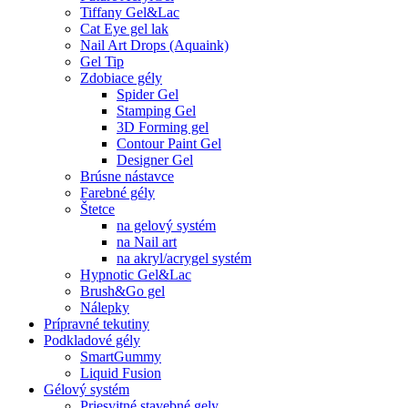
Tiffany Gel&Lac
Cat Eye gel lak
Nail Art Drops (Aquaink)
Gel Tip
Zdobiace gély
Spider Gel
Stamping Gel
3D Forming gel
Contour Paint Gel
Designer Gel
Brúsne nástavce
Farebné gély
Štetce
na gelový systém
na Nail art
na akryl/acrygel systém
Hypnotic Gel&Lac
Brush&Go gel
Nálepky
Prípravné tekutiny
Podkladové gély
SmartGummy
Liquid Fusion
Gélový systém
Priesvitné stavebné gely