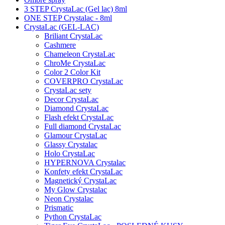
3 STEP CrystaLac (Gel lac) 8ml
ONE STEP Crystalac - 8ml
CrystaLac (GEL-LAC)
Briliant CrystaLac
Cashmere
Chameleon CrystaLac
ChroMe CrystaLac
Color 2 Color Kit
COVERPRO CrystaLac
CrystaLac sety
Decor CrystaLac
Diamond CrystaLac
Flash efekt CrystaLac
Full diamond CrystaLac
Glamour CrystaLac
Glassy Crystalac
Holo CrystaLac
HYPERNOVA Crystalac
Konfety efekt CrystaLac
Magnetický CrystaLac
My Glow Crystalac
Neon Crystalac
Prismatic
Python CrystaLac