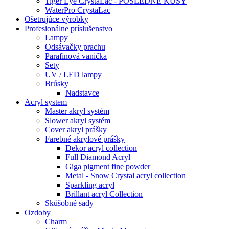
Tiger Eye CrystaLac - POSLEDNÉ KUSY
WaterPro CrystaLac
Ošetrujúce výrobky
Profesionálne príslušenstvo
Lampy
Odsávačky prachu
Parafinová vanička
Sety
UV / LED lampy
Brúsky
Nadstavce
Acryl system
Master akryl systém
Slower akryl systém
Cover akryl prášky
Farebné akrylové prášky
Dekor acryl collection
Full Diamond Acryl
Giga pigment fine powder
Metal - Snow Crystal acryl collection
Sparkling acryl
Brillant acryl Collection
Skúšobné sady
Ozdoby
Charm