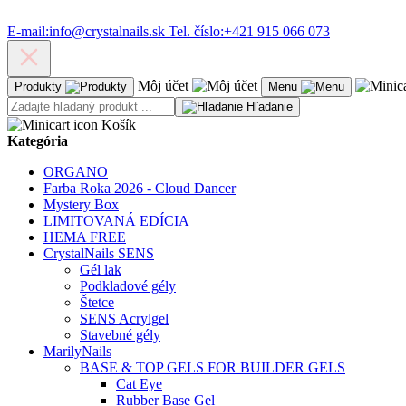
E-mail:
info@crystalnails.sk
Tel. číslo:
+421 915 066 073
Môj účet
Produkty
Menu
Hľadanie
Košík
Kategória
ORGANO
Farba Roka 2026 - Cloud Dancer
Mystery Box
LIMITOVANÁ EDÍCIA
HEMA FREE
CrystalNails SENS
Gél lak
Podkladové gély
Štetce
SENS Acrylgel
Stavebné gély
MarilyNails
BASE & TOP GELS FOR BUILDER GELS
Cat Eye
Rubber Base Gel