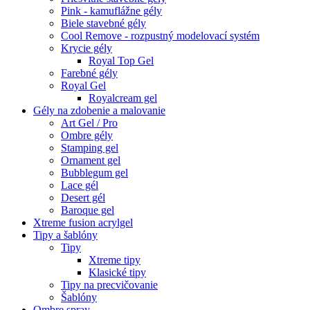
Pink - kamuflážne gély
Biele stavebné gély
Cool Remove - rozpustný modelovací systém
Krycie gély
Royal Top Gel
Farebné gély
Royal Gel
Royalcream gel
Gély na zdobenie a malovanie
Art Gel / Pro
Ombre gély
Stamping gel
Ornament gel
Bubblegum gel
Lace gél
Desert gél
Baroque gel
Xtreme fusion acrylgel
Tipy a šablóny
Tipy
Xtreme tipy
Klasické tipy
Tipy na precvičovanie
Šablóny
Ombre spray