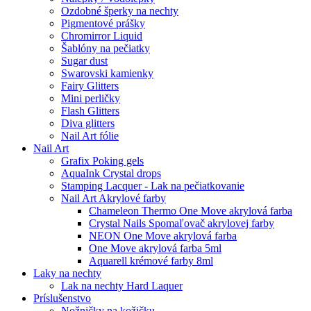
Ozdobné šperky na nechty
Pigmentové prášky
Chromirror Liquid
Šablóny na pečiatky
Sugar dust
Swarovski kamienky
Fairy Glitters
Mini perličky
Flash Glitters
Diva glitters
Nail Art fólie
Nail Art
Grafix Poking gels
AquaInk Crystal drops
Stamping Lacquer - Lak na pečiatkovanie
Nail Art Akrylové farby
Chameleon Thermo One Move akrylová farba
Crystal Nails Spomaľovač akrylovej farby
NEON One Move akrylová farba
One Move akrylová farba 5ml
Aquarell krémové farby 8ml
Laky na nechty
Lak na nechty Hard Laquer
Príslušenstvo
Nožničky na kožičku