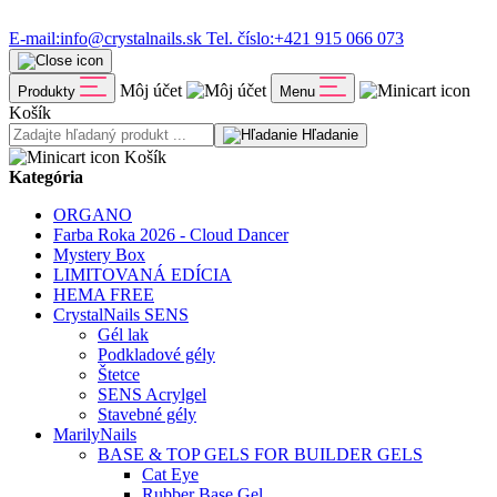
E-mail:
info@crystalnails.sk
Tel. číslo:
+421 915 066 073
Môj účet
Produkty
Menu
Košík
Hľadanie
Košík
Kategória
ORGANO
Farba Roka 2026 - Cloud Dancer
Mystery Box
LIMITOVANÁ EDÍCIA
HEMA FREE
CrystalNails SENS
Gél lak
Podkladové gély
Štetce
SENS Acrylgel
Stavebné gély
MarilyNails
BASE & TOP GELS FOR BUILDER GELS
Cat Eye
Rubber Base Gel