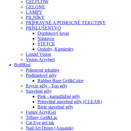
GELFLOW
GELONE
LAMPY
PILNÍKY
PRÍPRAVNÉ A POMOCNÉ TEKUTINY
PRÍSLUŠENTVO
Doplnkový tovar
Nástavce
ŠTETCE
Ozdoby, Kamienky
Liquid Vision
Vision Acrylgel
BrillBird
Prípravné tekutiny
Podkladové gély
Rubber Base Gel&Color
Krycie gély - Top gély
Stavebné gély
Pink - kamuflážné gély
Priesvitné stavebné gély (CLEAR)
Biele stavebné gély
Future AcrylGel
Tiffany Gel&Lac
Cat Eye gel lak
Nail Art Drops (Aquaink)