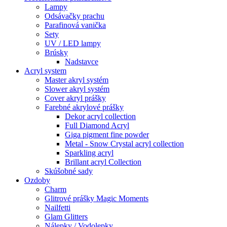
Lampy
Odsávačky prachu
Parafinová vanička
Sety
UV / LED lampy
Brúsky
Nadstavce
Acryl system
Master akryl systém
Slower akryl systém
Cover akryl prášky
Farebné akrylové prášky
Dekor acryl collection
Full Diamond Acryl
Giga pigment fine powder
Metal - Snow Crystal acryl collection
Sparkling acryl
Brillant acryl Collection
Skúšobné sady
Ozdoby
Charm
Glitrové prášky Magic Moments
Nailfetti
Glam Glitters
Nálepky / Vodolepky