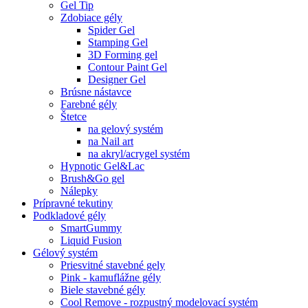
Gel Tip
Zdobiace gély
Spider Gel
Stamping Gel
3D Forming gel
Contour Paint Gel
Designer Gel
Brúsne nástavce
Farebné gély
Štetce
na gelový systém
na Nail art
na akryl/acrygel systém
Hypnotic Gel&Lac
Brush&Go gel
Nálepky
Prípravné tekutiny
Podkladové gély
SmartGummy
Liquid Fusion
Gélový systém
Priesvitné stavebné gely
Pink - kamuflážne gély
Biele stavebné gély
Cool Remove - rozpustný modelovací systém