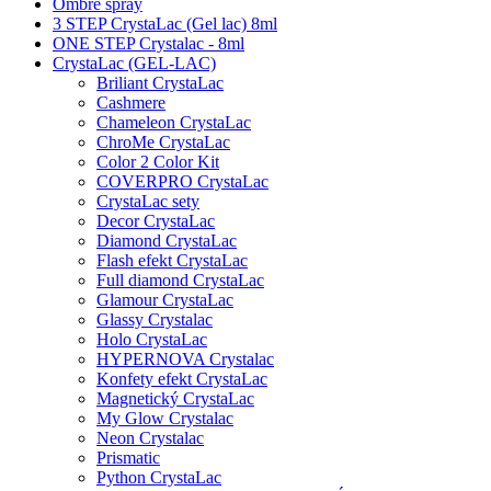
Ombre spray
3 STEP CrystaLac (Gel lac) 8ml
ONE STEP Crystalac - 8ml
CrystaLac (GEL-LAC)
Briliant CrystaLac
Cashmere
Chameleon CrystaLac
ChroMe CrystaLac
Color 2 Color Kit
COVERPRO CrystaLac
CrystaLac sety
Decor CrystaLac
Diamond CrystaLac
Flash efekt CrystaLac
Full diamond CrystaLac
Glamour CrystaLac
Glassy Crystalac
Holo CrystaLac
HYPERNOVA Crystalac
Konfety efekt CrystaLac
Magnetický CrystaLac
My Glow Crystalac
Neon Crystalac
Prismatic
Python CrystaLac