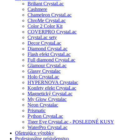
Briliant CrystaLac
Cashmere
Chameleon CrystaLac
ChroMe CrystaLac
Color 2 Color Kit
COVERPRO CrystaLac
CrystaLac sety
Decor CrystaLac
Diamond CrystaLac
Flash efekt CrystaLac
Full diamond CrystaLac
Glamour CrystaLac
Glassy Crystalac
Holo CrystaLac
HYPERNOVA Crystalac
Konfety efekt CrystaLac
Magnetický CrystaLac
My Glow Crystalac
Neon Crystalac
Prismatic
Python CrystaLac
Tiger Eye CrystaLac - POSLEDNÉ KUSY
WaterPro CrystaLac
Ošetrujúce výrobky
Profesionálne príslušenstvo