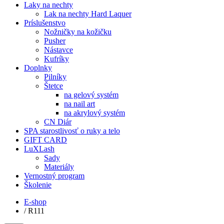
Laky na nechty
Lak na nechty Hard Laquer
Príslušenstvo
Nožničky na kožičku
Pusher
Nástavce
Kufríky
Doplnky
Pilníky
Štetce
na gelový systém
na nail art
na akrylový systém
CN Diár
SPA starostlivosť o ruky a telo
GIFT CARD
LuXLash
Sady
Materiály
Vernostný program
Školenie
E-shop
/
R111