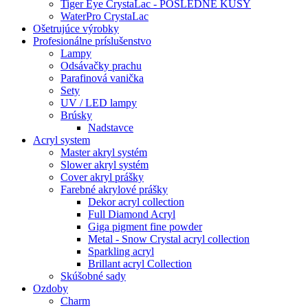
Tiger Eye CrystaLac - POSLEDNÉ KUSY
WaterPro CrystaLac
Ošetrujúce výrobky
Profesionálne príslušenstvo
Lampy
Odsávačky prachu
Parafinová vanička
Sety
UV / LED lampy
Brúsky
Nadstavce
Acryl system
Master akryl systém
Slower akryl systém
Cover akryl prášky
Farebné akrylové prášky
Dekor acryl collection
Full Diamond Acryl
Giga pigment fine powder
Metal - Snow Crystal acryl collection
Sparkling acryl
Brillant acryl Collection
Skúšobné sady
Ozdoby
Charm