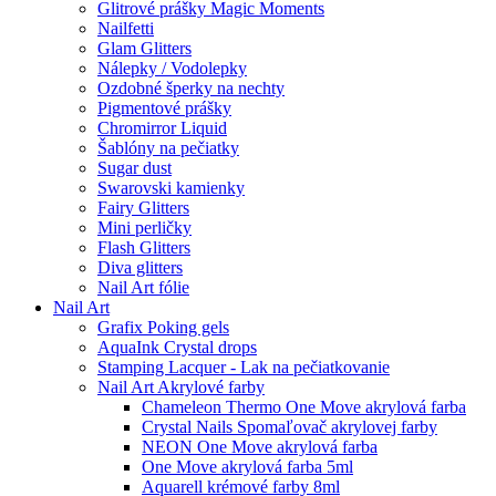
Glitrové prášky Magic Moments
Nailfetti
Glam Glitters
Nálepky / Vodolepky
Ozdobné šperky na nechty
Pigmentové prášky
Chromirror Liquid
Šablóny na pečiatky
Sugar dust
Swarovski kamienky
Fairy Glitters
Mini perličky
Flash Glitters
Diva glitters
Nail Art fólie
Nail Art
Grafix Poking gels
AquaInk Crystal drops
Stamping Lacquer - Lak na pečiatkovanie
Nail Art Akrylové farby
Chameleon Thermo One Move akrylová farba
Crystal Nails Spomaľovač akrylovej farby
NEON One Move akrylová farba
One Move akrylová farba 5ml
Aquarell krémové farby 8ml