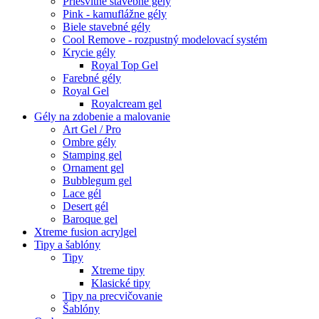
Priesvitné stavebné gely
Pink - kamuflážne gély
Biele stavebné gély
Cool Remove - rozpustný modelovací systém
Krycie gély
Royal Top Gel
Farebné gély
Royal Gel
Royalcream gel
Gély na zdobenie a malovanie
Art Gel / Pro
Ombre gély
Stamping gel
Ornament gel
Bubblegum gel
Lace gél
Desert gél
Baroque gel
Xtreme fusion acrylgel
Tipy a šablóny
Tipy
Xtreme tipy
Klasické tipy
Tipy na precvičovanie
Šablóny