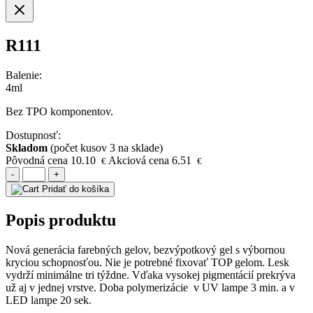
R111
Balenie:
4ml
Bez TPO komponentov.
Dostupnosť:
Skladom
(počet kusov 3 na sklade)
Pôvodná cena
10.10
Akciová cena
6.51
€
€
-
+
Pridať do košíka
Popis produktu
Nová generácia farebných gelov, bezvýpotkový gel s výbornou
kryciou schopnosťou. Nie je potrebné fixovať TOP gelom. Lesk
vydrží minimálne tri týždne. Vďaka vysokej pigmentácií prekrýva
už aj v jednej vrstve. Doba polymerizácie v UV lampe 3 min. a v
LED lampe 20 sek.