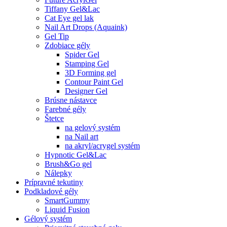
Tiffany Gel&Lac
Cat Eye gel lak
Nail Art Drops (Aquaink)
Gel Tip
Zdobiace gély
Spider Gel
Stamping Gel
3D Forming gel
Contour Paint Gel
Designer Gel
Brúsne nástavce
Farebné gély
Štetce
na gelový systém
na Nail art
na akryl/acrygel systém
Hypnotic Gel&Lac
Brush&Go gel
Nálepky
Prípravné tekutiny
Podkladové gély
SmartGummy
Liquid Fusion
Gélový systém