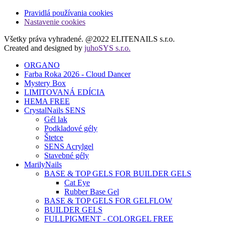
Pravidlá používania cookies
Nastavenie cookies
Všetky práva vyhradené. @2022 ELITENAILS s.r.o.
Created and designed by
juhoSYS s.r.o.
ORGANO
Farba Roka 2026 - Cloud Dancer
Mystery Box
LIMITOVANÁ EDÍCIA
HEMA FREE
CrystalNails SENS
Gél lak
Podkladové gély
Štetce
SENS Acrylgel
Stavebné gély
MarilyNails
BASE & TOP GELS FOR BUILDER GELS
Cat Eye
Rubber Base Gel
BASE & TOP GELS FOR GELFLOW
BUILDER GELS
FULLPIGMENT - COLORGEL FREE