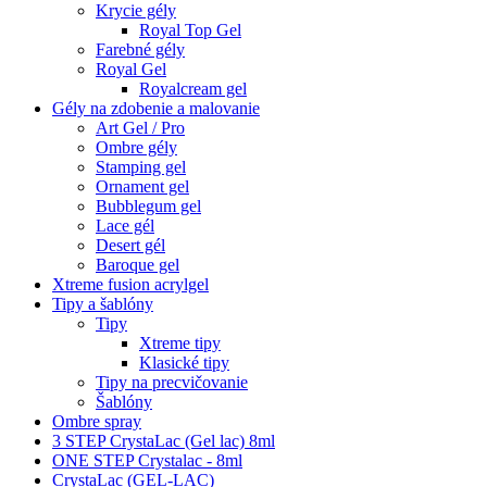
Krycie gély
Royal Top Gel
Farebné gély
Royal Gel
Royalcream gel
Gély na zdobenie a malovanie
Art Gel / Pro
Ombre gély
Stamping gel
Ornament gel
Bubblegum gel
Lace gél
Desert gél
Baroque gel
Xtreme fusion acrylgel
Tipy a šablóny
Tipy
Xtreme tipy
Klasické tipy
Tipy na precvičovanie
Šablóny
Ombre spray
3 STEP CrystaLac (Gel lac) 8ml
ONE STEP Crystalac - 8ml
CrystaLac (GEL-LAC)