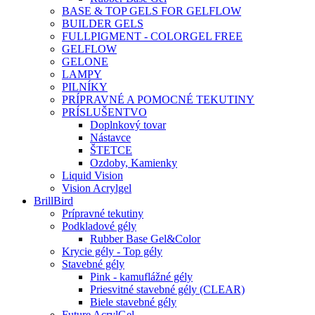
BASE & TOP GELS FOR GELFLOW
BUILDER GELS
FULLPIGMENT - COLORGEL FREE
GELFLOW
GELONE
LAMPY
PILNÍKY
PRÍPRAVNÉ A POMOCNÉ TEKUTINY
PRÍSLUŠENTVO
Doplnkový tovar
Nástavce
ŠTETCE
Ozdoby, Kamienky
Liquid Vision
Vision Acrylgel
BrillBird
Prípravné tekutiny
Podkladové gély
Rubber Base Gel&Color
Krycie gély - Top gély
Stavebné gély
Pink - kamuflážné gély
Priesvitné stavebné gély (CLEAR)
Biele stavebné gély
Future AcrylGel