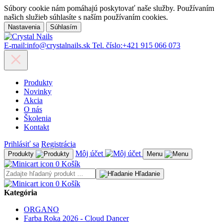
Súbory cookie nám pomáhajú poskytovať naše služby. Používaním
našich služieb súhlasíte s naším používaním cookies.
Nastavenia
Súhlasím
E-mail:
info@crystalnails.sk
Tel. číslo:
+421 915 066 073
Produkty
Novinky
Akcia
O nás
Školenia
Kontakt
Prihlásiť sa
Registrácia
Môj účet
Produkty
Menu
0
Košík
Hľadanie
0
Košík
Kategória
ORGANO
Farba Roka 2026 - Cloud Dancer