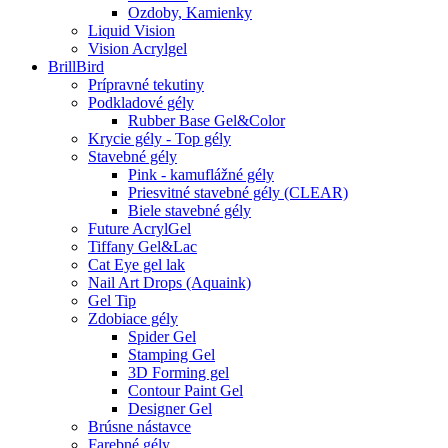
Ozdoby, Kamienky
Liquid Vision
Vision Acrylgel
BrillBird
Prípravné tekutiny
Podkladové gély
Rubber Base Gel&Color
Krycie gély - Top gély
Stavebné gély
Pink - kamuflážné gély
Priesvitné stavebné gély (CLEAR)
Biele stavebné gély
Future AcrylGel
Tiffany Gel&Lac
Cat Eye gel lak
Nail Art Drops (Aquaink)
Gel Tip
Zdobiace gély
Spider Gel
Stamping Gel
3D Forming gel
Contour Paint Gel
Designer Gel
Brúsne nástavce
Farebné gély