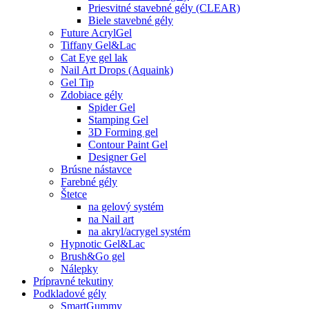
Priesvitné stavebné gély (CLEAR)
Biele stavebné gély
Future AcrylGel
Tiffany Gel&Lac
Cat Eye gel lak
Nail Art Drops (Aquaink)
Gel Tip
Zdobiace gély
Spider Gel
Stamping Gel
3D Forming gel
Contour Paint Gel
Designer Gel
Brúsne nástavce
Farebné gély
Štetce
na gelový systém
na Nail art
na akryl/acrygel systém
Hypnotic Gel&Lac
Brush&Go gel
Nálepky
Prípravné tekutiny
Podkladové gély
SmartGummy