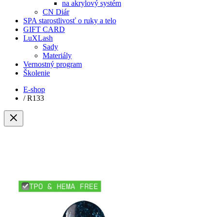
na akrylový systém
CN Diár
SPA starostlivosť o ruky a telo
GIFT CARD
LuXLash
Sady
Materiály
Vernostný program
Školenie
E-shop
/
R133