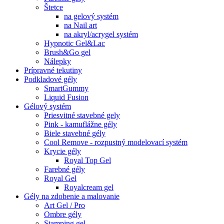
Štetce
na gelový systém
na Nail art
na akryl/acrygel systém
Hypnotic Gel&Lac
Brush&Go gel
Nálepky
Prípravné tekutiny
Podkladové gély
SmartGummy
Liquid Fusion
Gélový systém
Priesvitné stavebné gely
Pink - kamuflážne gély
Biele stavebné gély
Cool Remove - rozpustný modelovací systém
Krycie gély
Royal Top Gel
Farebné gély
Royal Gel
Royalcream gel
Gély na zdobenie a malovanie
Art Gel / Pro
Ombre gély
Stamping gel