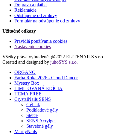
Doprava a platba
Reklamácie
Odstúpenie od zmluvy
Formulár na odstúpenie od zmluvy
Užitočné odkazy
Pravidlá používania cookies
Nastavenie cookies
Všetky práva vyhradené. @2022 ELITENAILS s.r.o.
Created and designed by
juhoSYS s.r.o.
ORGANO
Farba Roka 2026 - Cloud Dancer
Mystery Box
LIMITOVANÁ EDÍCIA
HEMA FREE
CrystalNails SENS
Gél lak
Podkladové gély
Štetce
SENS Acrylgel
Stavebné gély
MarilyNails