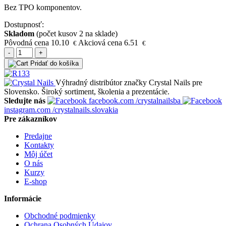
Bez TPO komponentov.
Dostupnosť:
Skladom
(počet kusov 2 na sklade)
Pôvodná cena
10.10
Akciová cena
6.51
€
€
-
+
Pridať do košíka
Výhradný distribútor značky Crystal Nails pre
Slovensko. Široký sortiment, školenia a prezentácie.
Sledujte nás
facebook.com
/crystalnailsba
instagram.com
/crystalnails.slovakia
Pre zákazníkov
Predajne
Kontakty
Môj účet
O nás
Kurzy
E-shop
Informácie
Obchodné podmienky
Ochrana Osobných Údajov