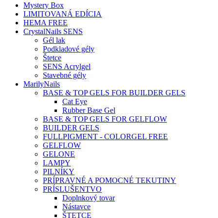
Mystery Box
LIMITOVANÁ EDÍCIA
HEMA FREE
CrystalNails SENS
Gél lak
Podkladové gély
Štetce
SENS Acrylgel
Stavebné gély
MarilyNails
BASE & TOP GELS FOR BUILDER GELS
Cat Eye
Rubber Base Gel
BASE & TOP GELS FOR GELFLOW
BUILDER GELS
FULLPIGMENT - COLORGEL FREE
GELFLOW
GELONE
LAMPY
PILNÍKY
PRÍPRAVNÉ A POMOCNÉ TEKUTINY
PRÍSLUŠENTVO
Doplnkový tovar
Nástavce
ŠTETCE