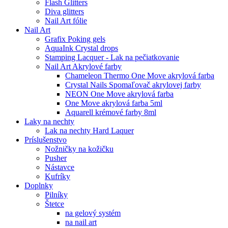
Flash Glitters
Diva glitters
Nail Art fólie
Nail Art
Grafix Poking gels
AquaInk Crystal drops
Stamping Lacquer - Lak na pečiatkovanie
Nail Art Akrylové farby
Chameleon Thermo One Move akrylová farba
Crystal Nails Spomaľovač akrylovej farby
NEON One Move akrylová farba
One Move akrylová farba 5ml
Aquarell krémové farby 8ml
Laky na nechty
Lak na nechty Hard Laquer
Príslušenstvo
Nožničky na kožičku
Pusher
Nástavce
Kufríky
Doplnky
Pilníky
Štetce
na gelový systém
na nail art