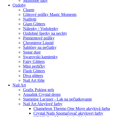
Skúšobné sady
Ozdoby
Charm
Glitrové prášky Magic Moments
Nailfetti
Glam Glitters
Nálepky / Vodolepky
Ozdobné šperky na nechty
Pigmentové prášky
Chromirror Liquid
Šablóny na pečiatky
Sugar dust
Swarovski kamienky
Fairy Glitters
Mini perličky
Flash Glitters
Diva glitters
Nail Art fólie
Nail Art
Grafix Poking gels
AquaInk Crystal drops
Stamping Lacquer - Lak na pečiatkovanie
Nail Art Akrylové farby
Chameleon Thermo One Move akrylová farba
Crystal Nails Spomaľovač akrylovej farby