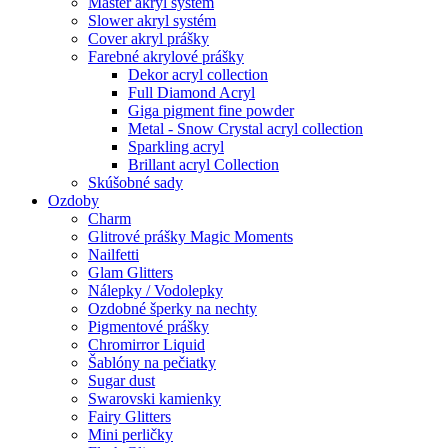
Master akryl systém
Slower akryl systém
Cover akryl prášky
Farebné akrylové prášky
Dekor acryl collection
Full Diamond Acryl
Giga pigment fine powder
Metal - Snow Crystal acryl collection
Sparkling acryl
Brillant acryl Collection
Skúšobné sady
Ozdoby
Charm
Glitrové prášky Magic Moments
Nailfetti
Glam Glitters
Nálepky / Vodolepky
Ozdobné šperky na nechty
Pigmentové prášky
Chromirror Liquid
Šablóny na pečiatky
Sugar dust
Swarovski kamienky
Fairy Glitters
Mini perličky