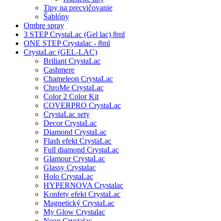
Tipy na precvičovanie
Šablóny
Ombre spray
3 STEP CrystaLac (Gel lac) 8ml
ONE STEP Crystalac - 8ml
CrystaLac (GEL-LAC)
Briliant CrystaLac
Cashmere
Chameleon CrystaLac
ChroMe CrystaLac
Color 2 Color Kit
COVERPRO CrystaLac
CrystaLac sety
Decor CrystaLac
Diamond CrystaLac
Flash efekt CrystaLac
Full diamond CrystaLac
Glamour CrystaLac
Glassy Crystalac
Holo CrystaLac
HYPERNOVA Crystalac
Konfety efekt CrystaLac
Magnetický CrystaLac
My Glow Crystalac
Neon Crystalac