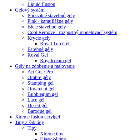
Liquid Fusion
Gélový systém
Priesvitné stavebné gely
Pink - kamuflážne gély
Biele stavebné gély
Cool Remove - rozpustný modelovací systém
Krycie gély
Royal Top Gel
Farebné gély
Royal Gel
Royalcream gel
Gély na zdobenie a malovanie
Art Gel / Pro
Ombre gély
Stamping gel
Ornament gel
Bubblegum gel
Lace gél
Desert gél
Baroque gel
Xtreme fusion acrylgel
Tipy a šablóny
Tipy
Xtreme tipy
Klasické tipy