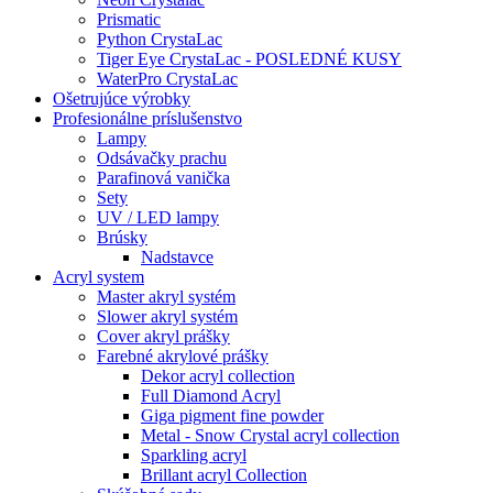
Prismatic
Python CrystaLac
Tiger Eye CrystaLac - POSLEDNÉ KUSY
WaterPro CrystaLac
Ošetrujúce výrobky
Profesionálne príslušenstvo
Lampy
Odsávačky prachu
Parafinová vanička
Sety
UV / LED lampy
Brúsky
Nadstavce
Acryl system
Master akryl systém
Slower akryl systém
Cover akryl prášky
Farebné akrylové prášky
Dekor acryl collection
Full Diamond Acryl
Giga pigment fine powder
Metal - Snow Crystal acryl collection
Sparkling acryl
Brillant acryl Collection