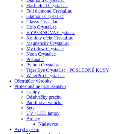
Diamond CrystaLac
Flash efekt CrystaLac
Full diamond CrystaLac
Glamour CrystaLac
Glassy Crystalac
Holo CrystaLac
HYPERNOVA Crystalac
Konfety efekt CrystaLac
Magnetický CrystaLac
My Glow Crystalac
Neon Crystalac
Prismatic
Python CrystaLac
Tiger Eye CrystaLac - POSLEDNÉ KUSY
WaterPro CrystaLac
Ošetrujúce výrobky
Profesionálne príslušenstvo
Lampy
Odsávačky prachu
Parafinová vanička
Sety
UV / LED lampy
Brúsky
Nadstavce
Acryl system