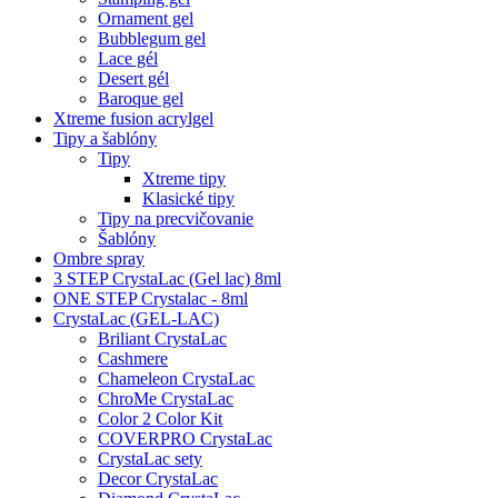
Ornament gel
Bubblegum gel
Lace gél
Desert gél
Baroque gel
Xtreme fusion acrylgel
Tipy a šablóny
Tipy
Xtreme tipy
Klasické tipy
Tipy na precvičovanie
Šablóny
Ombre spray
3 STEP CrystaLac (Gel lac) 8ml
ONE STEP Crystalac - 8ml
CrystaLac (GEL-LAC)
Briliant CrystaLac
Cashmere
Chameleon CrystaLac
ChroMe CrystaLac
Color 2 Color Kit
COVERPRO CrystaLac
CrystaLac sety
Decor CrystaLac