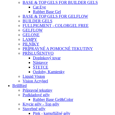
BASE & TOP GELS FOR BUILDER GELS
Cat Eye
Rubber Base Gel
BASE & TOP GELS FOR GELFLOW
BUILDER GELS
FULLPIGMENT - COLORGEL FREE
GELFLOW
GELONE
LAMPY
PILNÍKY
PRÍPRAVNÉ A POMOCNÉ TEKUTINY
PRÍSLUŠENTVO
Doplnkový tovar
Nástavce
ŠTETCE
Ozdoby, Kamienky
Liquid Vision
Vision Acrylgel
BrillBird
Prípravné tekutiny
Podkladové gély
Rubber Base Gel&Color
Krycie gély - Top gély
Stavebné gély
Pink - kamuflážné gély