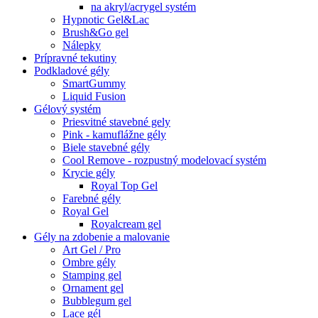
na akryl/acrygel systém
Hypnotic Gel&Lac
Brush&Go gel
Nálepky
Prípravné tekutiny
Podkladové gély
SmartGummy
Liquid Fusion
Gélový systém
Priesvitné stavebné gely
Pink - kamuflážne gély
Biele stavebné gély
Cool Remove - rozpustný modelovací systém
Krycie gély
Royal Top Gel
Farebné gély
Royal Gel
Royalcream gel
Gély na zdobenie a malovanie
Art Gel / Pro
Ombre gély
Stamping gel
Ornament gel
Bubblegum gel
Lace gél