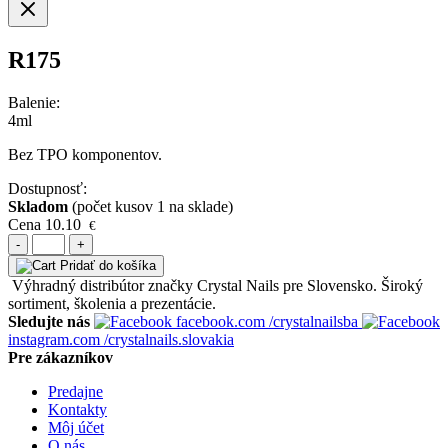
R175
Balenie:
4ml
Bez TPO komponentov.
Dostupnosť:
Skladom
(počet kusov 1 na sklade)
Cena
10.10
€
-
+
Pridať do košíka
Výhradný distribútor značky Crystal Nails pre Slovensko. Široký
sortiment, školenia a prezentácie.
Sledujte nás
facebook.com
/crystalnailsba
instagram.com
/crystalnails.slovakia
Pre zákazníkov
Predajne
Kontakty
Môj účet
O nás