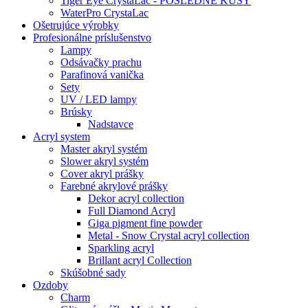
Tiger Eye CrystaLac - POSLEDNÉ KUSY
WaterPro CrystaLac
Ošetrujúce výrobky
Profesionálne príslušenstvo
Lampy
Odsávačky prachu
Parafinová vanička
Sety
UV / LED lampy
Brúsky
Nadstavce
Acryl system
Master akryl systém
Slower akryl systém
Cover akryl prášky
Farebné akrylové prášky
Dekor acryl collection
Full Diamond Acryl
Giga pigment fine powder
Metal - Snow Crystal acryl collection
Sparkling acryl
Brillant acryl Collection
Skúšobné sady
Ozdoby
Charm