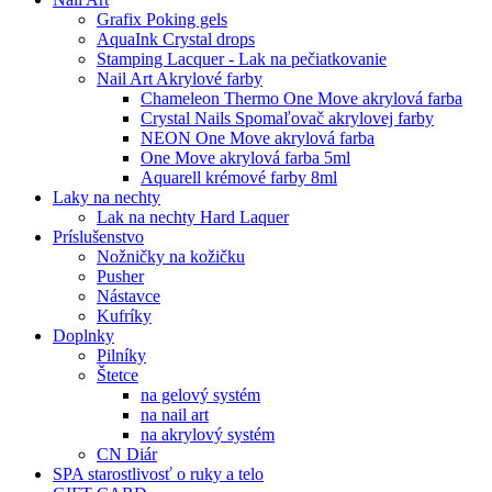
Grafix Poking gels
AquaInk Crystal drops
Stamping Lacquer - Lak na pečiatkovanie
Nail Art Akrylové farby
Chameleon Thermo One Move akrylová farba
Crystal Nails Spomaľovač akrylovej farby
NEON One Move akrylová farba
One Move akrylová farba 5ml
Aquarell krémové farby 8ml
Laky na nechty
Lak na nechty Hard Laquer
Príslušenstvo
Nožničky na kožičku
Pusher
Nástavce
Kufríky
Doplnky
Pilníky
Štetce
na gelový systém
na nail art
na akrylový systém
CN Diár
SPA starostlivosť o ruky a telo