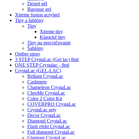
Desert gél
Baroque gel
Xtreme fusion acrylgel
Tipy a šablóny
Tipy
Xtreme tipy
Klasické tipy
Tipy na precvičovanie
Šablóny
Ombre spray
3 STEP CrystaLac (Gel lac) 8ml
ONE STEP Crystalac - 8ml
CrystaLac (GEL-LAC)
Briliant CrystaLac
Cashmere
Chameleon CrystaLac
ChroMe CrystaLac
Color 2 Color Kit
COVERPRO CrystaLac
CrystaLac sety
Decor CrystaLac
Diamond CrystaLac
Flash efekt CrystaLac
Full diamond CrystaLac
Glamour CrystaLac