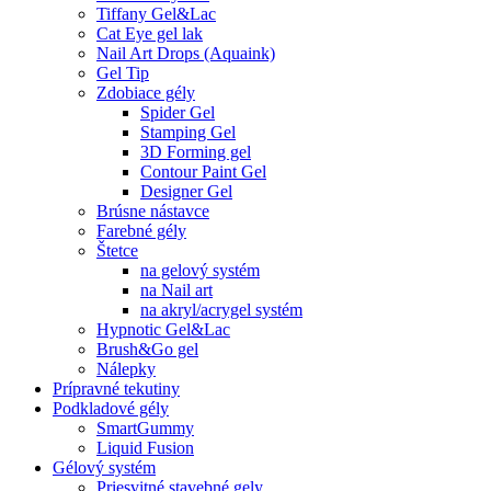
Tiffany Gel&Lac
Cat Eye gel lak
Nail Art Drops (Aquaink)
Gel Tip
Zdobiace gély
Spider Gel
Stamping Gel
3D Forming gel
Contour Paint Gel
Designer Gel
Brúsne nástavce
Farebné gély
Štetce
na gelový systém
na Nail art
na akryl/acrygel systém
Hypnotic Gel&Lac
Brush&Go gel
Nálepky
Prípravné tekutiny
Podkladové gély
SmartGummy
Liquid Fusion
Gélový systém
Priesvitné stavebné gely