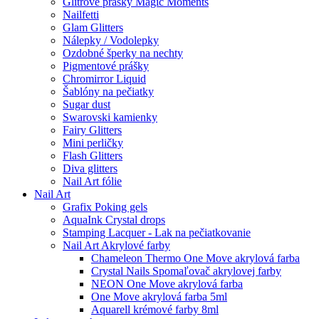
Glitrové prášky Magic Moments
Nailfetti
Glam Glitters
Nálepky / Vodolepky
Ozdobné šperky na nechty
Pigmentové prášky
Chromirror Liquid
Šablóny na pečiatky
Sugar dust
Swarovski kamienky
Fairy Glitters
Mini perličky
Flash Glitters
Diva glitters
Nail Art fólie
Nail Art
Grafix Poking gels
AquaInk Crystal drops
Stamping Lacquer - Lak na pečiatkovanie
Nail Art Akrylové farby
Chameleon Thermo One Move akrylová farba
Crystal Nails Spomaľovač akrylovej farby
NEON One Move akrylová farba
One Move akrylová farba 5ml
Aquarell krémové farby 8ml