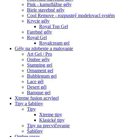
Pink - kamuflážne gély
Biele stavebné gély
Cool Remove - rozpustný modelovací systém
Krycie gély
Royal Top Gel
Farebné gély
Royal Gel
Royalcream gel
Gély na zdobenie a malovanie
Art Gel / Pro
Ombre gély
Stamping gel
Ornament gel
Bubblegum gel
Lace gél
Desert gél
Baroque gel
Xtreme fusion acrylgel
Tipy a šablóny
Tipy
Xtreme tipy
Klasické tipy
Tipy na precvičovanie
Šablóny
Ombre spray