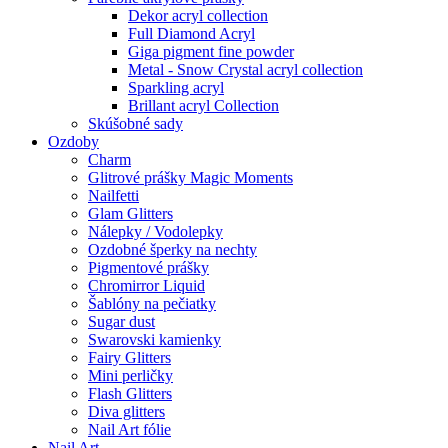
Dekor acryl collection
Full Diamond Acryl
Giga pigment fine powder
Metal - Snow Crystal acryl collection
Sparkling acryl
Brillant acryl Collection
Skúšobné sady
Ozdoby
Charm
Glitrové prášky Magic Moments
Nailfetti
Glam Glitters
Nálepky / Vodolepky
Ozdobné šperky na nechty
Pigmentové prášky
Chromirror Liquid
Šablóny na pečiatky
Sugar dust
Swarovski kamienky
Fairy Glitters
Mini perličky
Flash Glitters
Diva glitters
Nail Art fólie
Nail Art