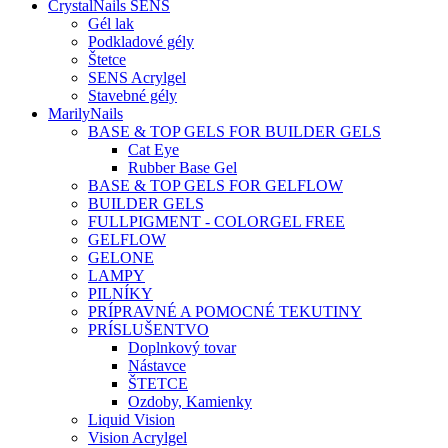
CrystalNails SENS
Gél lak
Podkladové gély
Štetce
SENS Acrylgel
Stavebné gély
MarilyNails
BASE & TOP GELS FOR BUILDER GELS
Cat Eye
Rubber Base Gel
BASE & TOP GELS FOR GELFLOW
BUILDER GELS
FULLPIGMENT - COLORGEL FREE
GELFLOW
GELONE
LAMPY
PILNÍKY
PRÍPRAVNÉ A POMOCNÉ TEKUTINY
PRÍSLUŠENTVO
Doplnkový tovar
Nástavce
ŠTETCE
Ozdoby, Kamienky
Liquid Vision
Vision Acrylgel