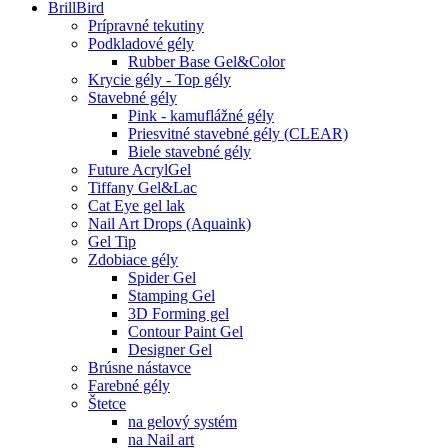
BrillBird
Prípravné tekutiny
Podkladové gély
Rubber Base Gel&Color
Krycie gély - Top gély
Stavebné gély
Pink - kamuflážné gély
Priesvitné stavebné gély (CLEAR)
Biele stavebné gély
Future AcrylGel
Tiffany Gel&Lac
Cat Eye gel lak
Nail Art Drops (Aquaink)
Gel Tip
Zdobiace gély
Spider Gel
Stamping Gel
3D Forming gel
Contour Paint Gel
Designer Gel
Brúsne nástavce
Farebné gély
Štetce
na gelový systém
na Nail art