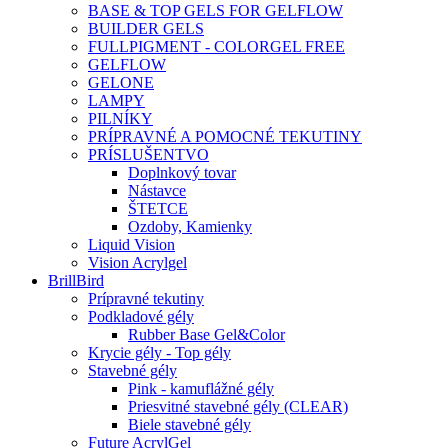
BASE & TOP GELS FOR GELFLOW
BUILDER GELS
FULLPIGMENT - COLORGEL FREE
GELFLOW
GELONE
LAMPY
PILNÍKY
PRÍPRAVNÉ A POMOCNÉ TEKUTINY
PRÍSLUŠENTVO
Doplnkový tovar
Nástavce
ŠTETCE
Ozdoby, Kamienky
Liquid Vision
Vision Acrylgel
BrillBird
Prípravné tekutiny
Podkladové gély
Rubber Base Gel&Color
Krycie gély - Top gély
Stavebné gély
Pink - kamuflážné gély
Priesvitné stavebné gély (CLEAR)
Biele stavebné gély
Future AcrylGel