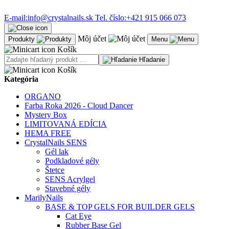
E-mail:
info@crystalnails.sk
Tel. číslo:
+421 915 066 073
Môj účet
Produkty
Menu
Košík
Hľadanie
Košík
Kategória
ORGANO
Farba Roka 2026 - Cloud Dancer
Mystery Box
LIMITOVANÁ EDÍCIA
HEMA FREE
CrystalNails SENS
Gél lak
Podkladové gély
Štetce
SENS Acrylgel
Stavebné gély
MarilyNails
BASE & TOP GELS FOR BUILDER GELS
Cat Eye
Rubber Base Gel