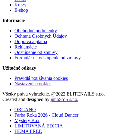
Kurzy
E-shop
Informácie
Obchodné podmienky
Ochrana Osobných Údajov
Doprava a platba
Reklamácie
Odstúpenie od zmluvy
Formulár na odstúpenie od zmluvy
Užitočné odkazy
Pravidlá používania cookies
Nastavenie cookies
Všetky práva vyhradené. @2022 ELITENAILS s.r.o.
Created and designed by
juhoSYS s.r.o.
ORGANO
Farba Roka 2026 - Cloud Dancer
Mystery Box
LIMITOVANÁ EDÍCIA
HEMA FREE