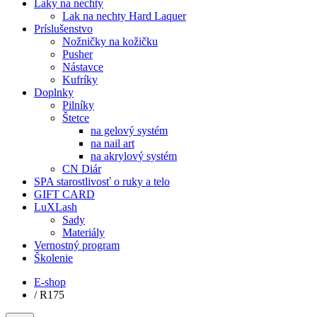
Laky na nechty
Lak na nechty Hard Laquer
Príslušenstvo
Nožničky na kožičku
Pusher
Nástavce
Kufríky
Doplnky
Pilníky
Štetce
na gelový systém
na nail art
na akrylový systém
CN Diár
SPA starostlivosť o ruky a telo
GIFT CARD
LuXLash
Sady
Materiály
Vernostný program
Školenie
E-shop
/
R175