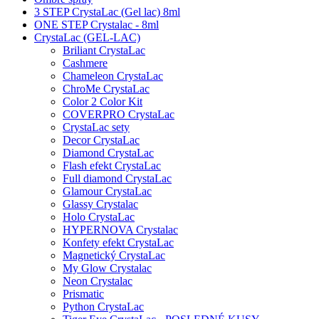
3 STEP CrystaLac (Gel lac) 8ml
ONE STEP Crystalac - 8ml
CrystaLac (GEL-LAC)
Briliant CrystaLac
Cashmere
Chameleon CrystaLac
ChroMe CrystaLac
Color 2 Color Kit
COVERPRO CrystaLac
CrystaLac sety
Decor CrystaLac
Diamond CrystaLac
Flash efekt CrystaLac
Full diamond CrystaLac
Glamour CrystaLac
Glassy Crystalac
Holo CrystaLac
HYPERNOVA Crystalac
Konfety efekt CrystaLac
Magnetický CrystaLac
My Glow Crystalac
Neon Crystalac
Prismatic
Python CrystaLac