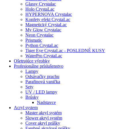
Glassy Crystalac
Holo CrystaLac
HYPERNOVA Crystalac
Konfety efekt CrystaLac
Magnetický CrystaLac
My Glow Crystalac
Neon Crystalac
Prismatic
Python CrystaLac
Tiger Eye CrystaLac - POSLEDNÉ KUSY
WaterPro CrystaLac
Ošetrujúce výrobky
Profesionálne príslušenstvo
Lampy
Odsávačky prachu
Parafinová vanička
Sety
UV / LED lampy
Brúsky
Nadstavce
Acryl system
Master akryl systém
Slower akryl systém
Cover akryl prášky
Farebné akrylové prášky