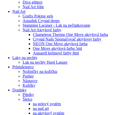
Diva glitters
Nail Art fólie
Nail Art
Grafix Poking gels
AquaInk Crystal drops
Stamping Lacquer - Lak na pečiatkovanie
Nail Art Akrylové farby
Chameleon Thermo One Move akrylová farba
Crystal Nails Spomaľovač akrylovej farby
NEON One Move akrylová farba
One Move akrylová farba 5ml
Aquarell krémové farby 8ml
Laky na nechty
Lak na nechty Hard Laquer
Príslušenstvo
Nožničky na kožičku
Pusher
Nástavce
Kufríky
Doplnky
Pilníky
Štetce
na gelový systém
na nail art
na akrylový systém