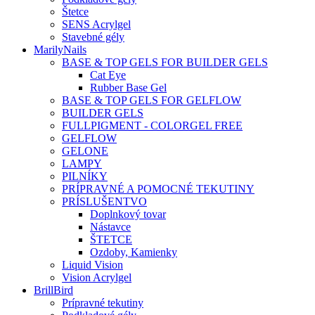
Štetce
SENS Acrylgel
Stavebné gély
MarilyNails
BASE & TOP GELS FOR BUILDER GELS
Cat Eye
Rubber Base Gel
BASE & TOP GELS FOR GELFLOW
BUILDER GELS
FULLPIGMENT - COLORGEL FREE
GELFLOW
GELONE
LAMPY
PILNÍKY
PRÍPRAVNÉ A POMOCNÉ TEKUTINY
PRÍSLUŠENTVO
Doplnkový tovar
Nástavce
ŠTETCE
Ozdoby, Kamienky
Liquid Vision
Vision Acrylgel
BrillBird
Prípravné tekutiny