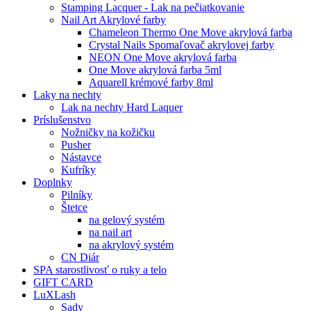
Stamping Lacquer - Lak na pečiatkovanie
Nail Art Akrylové farby
Chameleon Thermo One Move akrylová farba
Crystal Nails Spomaľovač akrylovej farby
NEON One Move akrylová farba
One Move akrylová farba 5ml
Aquarell krémové farby 8ml
Laky na nechty
Lak na nechty Hard Laquer
Príslušenstvo
Nožničky na kožičku
Pusher
Nástavce
Kufríky
Doplnky
Pilníky
Štetce
na gelový systém
na nail art
na akrylový systém
CN Diár
SPA starostlivosť o ruky a telo
GIFT CARD
LuXLash
Sady