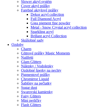
Slower akryl systém
Cover akryl prášky
Farebné akrylové prášky
Dekor acryl collection
Full Diamond Acryl
Giga pigment fine powder
Metal - Snow Crystal acryl collection
Sparkling acryl
Brillant acryl Collection
Skúšobné sady
Ozdoby
Charm
Glitrové prášky Magic Moments
Nailfetti
Glam Glitters
Nálepky / Vodolepky
Ozdobné šperky na nechty
Pigmentové prášky
Chromirror Liquid
Šablóny na pečiatky
Sugar dust
Swarovski kamienky
Fairy Glitters
Mini perličky
Flash Glitters