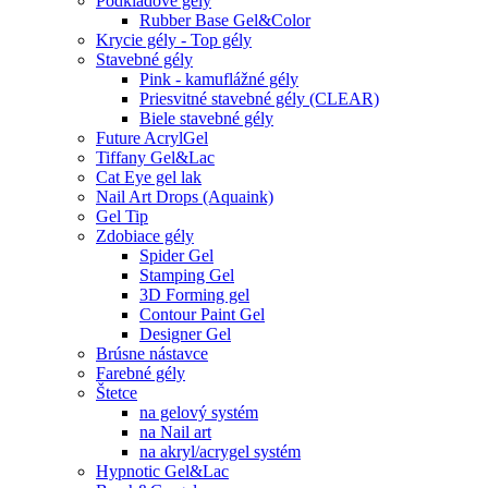
Podkladové gély
Rubber Base Gel&Color
Krycie gély - Top gély
Stavebné gély
Pink - kamuflážné gély
Priesvitné stavebné gély (CLEAR)
Biele stavebné gély
Future AcrylGel
Tiffany Gel&Lac
Cat Eye gel lak
Nail Art Drops (Aquaink)
Gel Tip
Zdobiace gély
Spider Gel
Stamping Gel
3D Forming gel
Contour Paint Gel
Designer Gel
Brúsne nástavce
Farebné gély
Štetce
na gelový systém
na Nail art
na akryl/acrygel systém
Hypnotic Gel&Lac