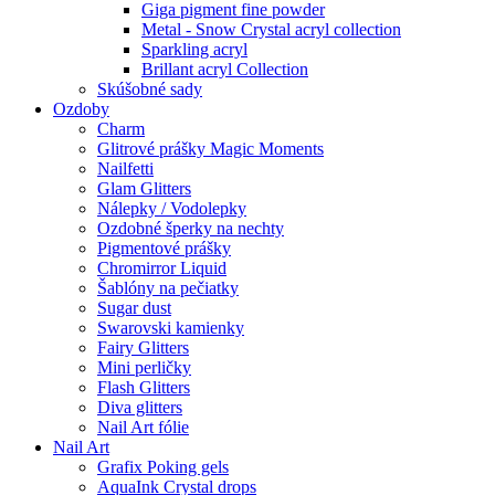
Giga pigment fine powder
Metal - Snow Crystal acryl collection
Sparkling acryl
Brillant acryl Collection
Skúšobné sady
Ozdoby
Charm
Glitrové prášky Magic Moments
Nailfetti
Glam Glitters
Nálepky / Vodolepky
Ozdobné šperky na nechty
Pigmentové prášky
Chromirror Liquid
Šablóny na pečiatky
Sugar dust
Swarovski kamienky
Fairy Glitters
Mini perličky
Flash Glitters
Diva glitters
Nail Art fólie
Nail Art
Grafix Poking gels
AquaInk Crystal drops