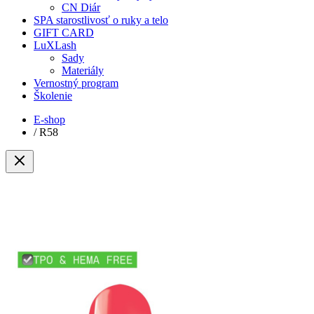
CN Diár
SPA starostlivosť o ruky a telo
GIFT CARD
LuXLash
Sady
Materiály
Vernostný program
Školenie
E-shop
/
R58