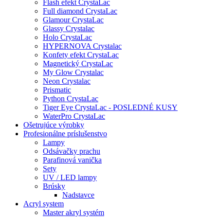
Flash efekt CrystaLac
Full diamond CrystaLac
Glamour CrystaLac
Glassy Crystalac
Holo CrystaLac
HYPERNOVA Crystalac
Konfety efekt CrystaLac
Magnetický CrystaLac
My Glow Crystalac
Neon Crystalac
Prismatic
Python CrystaLac
Tiger Eye CrystaLac - POSLEDNÉ KUSY
WaterPro CrystaLac
Ošetrujúce výrobky
Profesionálne príslušenstvo
Lampy
Odsávačky prachu
Parafinová vanička
Sety
UV / LED lampy
Brúsky
Nadstavce
Acryl system
Master akryl systém