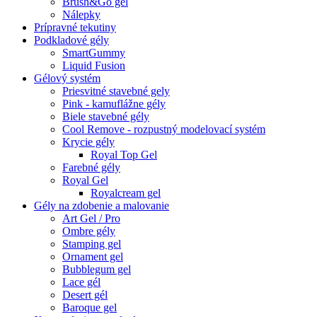
Brush&Go gel
Nálepky
Prípravné tekutiny
Podkladové gély
SmartGummy
Liquid Fusion
Gélový systém
Priesvitné stavebné gely
Pink - kamuflážne gély
Biele stavebné gély
Cool Remove - rozpustný modelovací systém
Krycie gély
Royal Top Gel
Farebné gély
Royal Gel
Royalcream gel
Gély na zdobenie a malovanie
Art Gel / Pro
Ombre gély
Stamping gel
Ornament gel
Bubblegum gel
Lace gél
Desert gél
Baroque gel