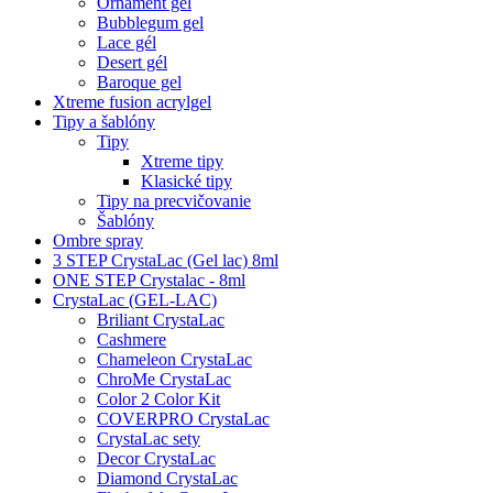
Ornament gel
Bubblegum gel
Lace gél
Desert gél
Baroque gel
Xtreme fusion acrylgel
Tipy a šablóny
Tipy
Xtreme tipy
Klasické tipy
Tipy na precvičovanie
Šablóny
Ombre spray
3 STEP CrystaLac (Gel lac) 8ml
ONE STEP Crystalac - 8ml
CrystaLac (GEL-LAC)
Briliant CrystaLac
Cashmere
Chameleon CrystaLac
ChroMe CrystaLac
Color 2 Color Kit
COVERPRO CrystaLac
CrystaLac sety
Decor CrystaLac
Diamond CrystaLac