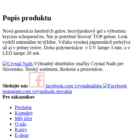
Popis produktu
Nová generácia farebných gelov, bezvýpotkový gel s výbornou
kryciou schopnosťou. Nie je potrebné fixovať TOP gelom. Lesk
vydrží minimálne tri týždne. Vďaka vysokej pigmentácií prekrýva
už aj v jednej vrstve. Doba polymerizácie v UV lampe 3 min. a v
LED lampe 20 sek.
Výhradný distribútor značky Crystal Nails pre
Slovensko. Široký sortiment, školenia a prezentácie.
Sledujte nás
facebook.com
/crystalnailsba
instagram.com
/crystalnails.slovakia
Pre zákazníkov
Predajne
Kontakty
Môj účet
O nás
Kurzy
E-shop