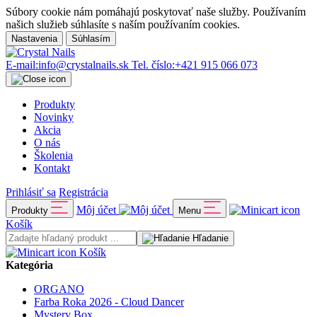
Súbory cookie nám pomáhajú poskytovať naše služby. Používaním
našich služieb súhlasíte s naším používaním cookies.
Nastavenia
Súhlasím
E-mail:
info@crystalnails.sk
Tel. číslo:
+421 915 066 073
Produkty
Novinky
Akcia
O nás
Školenia
Kontakt
Prihlásiť sa
Registrácia
Môj účet
Produkty
Menu
Košík
Hľadanie
Košík
Kategória
ORGANO
Farba Roka 2026 - Cloud Dancer
Mystery Box