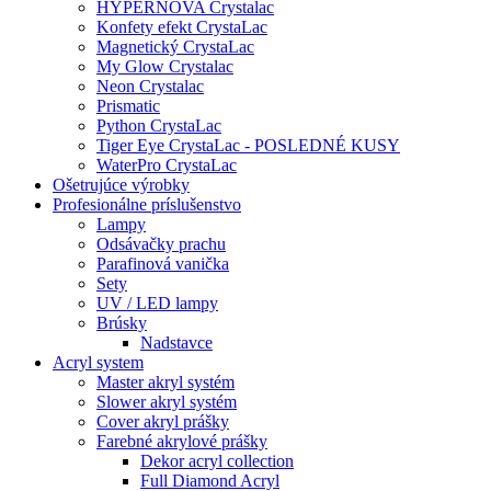
HYPERNOVA Crystalac
Konfety efekt CrystaLac
Magnetický CrystaLac
My Glow Crystalac
Neon Crystalac
Prismatic
Python CrystaLac
Tiger Eye CrystaLac - POSLEDNÉ KUSY
WaterPro CrystaLac
Ošetrujúce výrobky
Profesionálne príslušenstvo
Lampy
Odsávačky prachu
Parafinová vanička
Sety
UV / LED lampy
Brúsky
Nadstavce
Acryl system
Master akryl systém
Slower akryl systém
Cover akryl prášky
Farebné akrylové prášky
Dekor acryl collection
Full Diamond Acryl