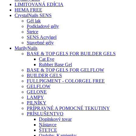
LIMITOVANÁ EDÍCIA
HEMA FREE
CrystalNails SENS
Gél lak
Podkladové gély
Štetce
SENS Acrylgel
Stavebné gély
MarilyNails
BASE & TOP GELS FOR BUILDER GELS
Cat Eye
Rubber Base Gel
BASE & TOP GELS FOR GELFLOW
BUILDER GELS
FULLPIGMENT - COLORGEL FREE
GELFLOW
GELONE
LAMPY
PILNÍKY
PRÍPRAVNÉ A POMOCNÉ TEKUTINY
PRÍSLUŠENTVO
Doplnkový tovar
Nástavce
ŠTETCE
Ozdoby, Kamienky