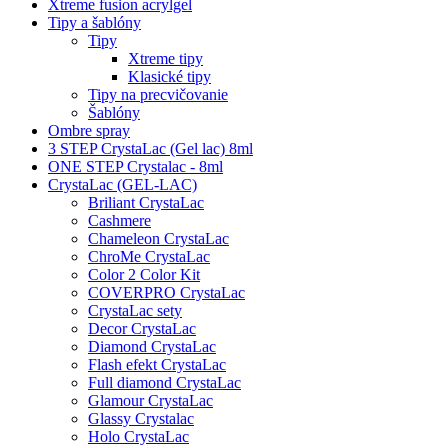
Xtreme fusion acrylgel
Tipy a šablóny
Tipy
Xtreme tipy
Klasické tipy
Tipy na precvičovanie
Šablóny
Ombre spray
3 STEP CrystaLac (Gel lac) 8ml
ONE STEP Crystalac - 8ml
CrystaLac (GEL-LAC)
Briliant CrystaLac
Cashmere
Chameleon CrystaLac
ChroMe CrystaLac
Color 2 Color Kit
COVERPRO CrystaLac
CrystaLac sety
Decor CrystaLac
Diamond CrystaLac
Flash efekt CrystaLac
Full diamond CrystaLac
Glamour CrystaLac
Glassy Crystalac
Holo CrystaLac