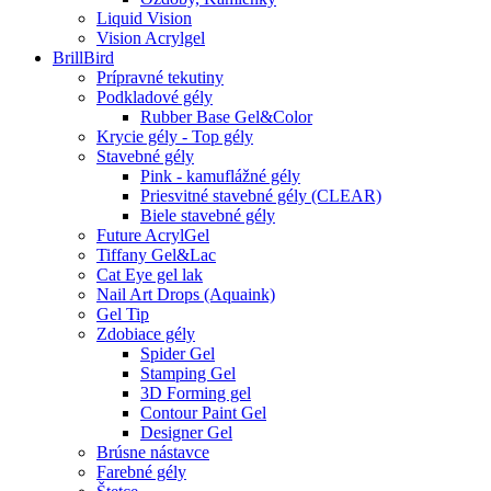
Liquid Vision
Vision Acrylgel
BrillBird
Prípravné tekutiny
Podkladové gély
Rubber Base Gel&Color
Krycie gély - Top gély
Stavebné gély
Pink - kamuflážné gély
Priesvitné stavebné gély (CLEAR)
Biele stavebné gély
Future AcrylGel
Tiffany Gel&Lac
Cat Eye gel lak
Nail Art Drops (Aquaink)
Gel Tip
Zdobiace gély
Spider Gel
Stamping Gel
3D Forming gel
Contour Paint Gel
Designer Gel
Brúsne nástavce
Farebné gély