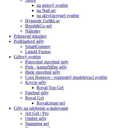
Štetce
na gelový systém
na Nail art
na akryl/acrygel systém
Hypnotic Gel&Lac
Brush&Go gel
Nálepky
Prípravné tekutiny
Podkladové gély
SmartGummy
Liquid Fusion
Gélový systém
Priesvitné stavebné gely
Pink - kamuflážne gély
Biele stavebné gély
Cool Remove - rozpustný modelovací systém
Krycie gély
Royal Top Gel
Farebné gély
Royal Gel
Royalcream gel
Gély na zdobenie a malovanie
Art Gel / Pro
Ombre gély
Stamping gel