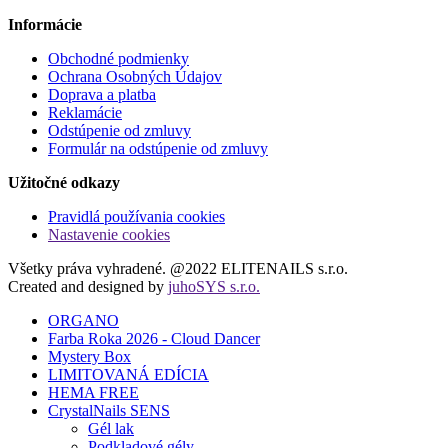
Informácie
Obchodné podmienky
Ochrana Osobných Údajov
Doprava a platba
Reklamácie
Odstúpenie od zmluvy
Formulár na odstúpenie od zmluvy
Užitočné odkazy
Pravidlá používania cookies
Nastavenie cookies
Všetky práva vyhradené. @2022 ELITENAILS s.r.o.
Created and designed by
juhoSYS s.r.o.
ORGANO
Farba Roka 2026 - Cloud Dancer
Mystery Box
LIMITOVANÁ EDÍCIA
HEMA FREE
CrystalNails SENS
Gél lak
Podkladové gély