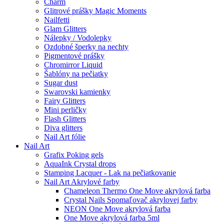
Charm
Glitrové prášky Magic Moments
Nailfetti
Glam Glitters
Nálepky / Vodolepky
Ozdobné šperky na nechty
Pigmentové prášky
Chromirror Liquid
Šablóny na pečiatky
Sugar dust
Swarovski kamienky
Fairy Glitters
Mini perličky
Flash Glitters
Diva glitters
Nail Art fólie
Nail Art
Grafix Poking gels
AquaInk Crystal drops
Stamping Lacquer - Lak na pečiatkovanie
Nail Art Akrylové farby
Chameleon Thermo One Move akrylová farba
Crystal Nails Spomaľovač akrylovej farby
NEON One Move akrylová farba
One Move akrylová farba 5ml