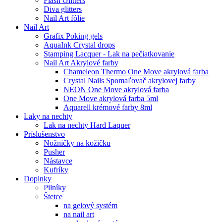
Flash Glitters
Diva glitters
Nail Art fólie
Nail Art
Grafix Poking gels
AquaInk Crystal drops
Stamping Lacquer - Lak na pečiatkovanie
Nail Art Akrylové farby
Chameleon Thermo One Move akrylová farba
Crystal Nails Spomaľovač akrylovej farby
NEON One Move akrylová farba
One Move akrylová farba 5ml
Aquarell krémové farby 8ml
Laky na nechty
Lak na nechty Hard Laquer
Príslušenstvo
Nožničky na kožičku
Pusher
Nástavce
Kufríky
Doplnky
Pilníky
Štetce
na gelový systém
na nail art