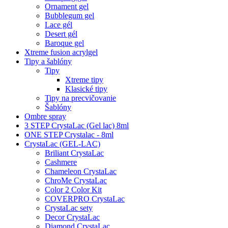
Ornament gel
Bubblegum gel
Lace gél
Desert gél
Baroque gel
Xtreme fusion acrylgel
Tipy a šablóny
Tipy
Xtreme tipy
Klasické tipy
Tipy na precvičovanie
Šablóny
Ombre spray
3 STEP CrystaLac (Gel lac) 8ml
ONE STEP Crystalac - 8ml
CrystaLac (GEL-LAC)
Briliant CrystaLac
Cashmere
Chameleon CrystaLac
ChroMe CrystaLac
Color 2 Color Kit
COVERPRO CrystaLac
CrystaLac sety
Decor CrystaLac
Diamond CrystaLac