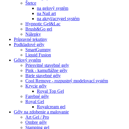
Štetce
na gelový systém
na Nail art
na akryl/acrygel systém
Hypnotic Gel&Lac
Brush&Go gel
Nálepky
Prípravné tekutiny
Podkladové gély
SmartGummy
Liquid Fusion
Gélový systém
Priesvitné stavebné gely
Pink - kamuflážne gély
Biele stavebné gély
Cool Remove - rozpustný modelovací systém
Krycie gély
Royal Top Gel
Farebné gély
Royal Gel
Royalcream gel
Gély na zdobenie a malovanie
Art Gel / Pro
Ombre gély
Stamping gel