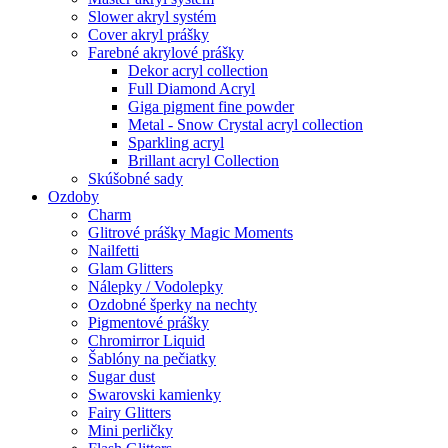
Slower akryl systém
Cover akryl prášky
Farebné akrylové prášky
Dekor acryl collection
Full Diamond Acryl
Giga pigment fine powder
Metal - Snow Crystal acryl collection
Sparkling acryl
Brillant acryl Collection
Skúšobné sady
Ozdoby
Charm
Glitrové prášky Magic Moments
Nailfetti
Glam Glitters
Nálepky / Vodolepky
Ozdobné šperky na nechty
Pigmentové prášky
Chromirror Liquid
Šablóny na pečiatky
Sugar dust
Swarovski kamienky
Fairy Glitters
Mini perličky