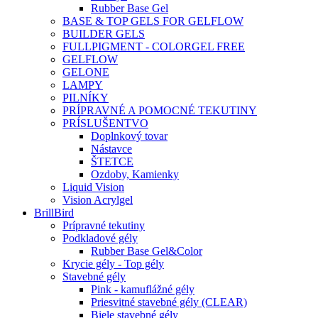
Rubber Base Gel
BASE & TOP GELS FOR GELFLOW
BUILDER GELS
FULLPIGMENT - COLORGEL FREE
GELFLOW
GELONE
LAMPY
PILNÍKY
PRÍPRAVNÉ A POMOCNÉ TEKUTINY
PRÍSLUŠENTVO
Doplnkový tovar
Nástavce
ŠTETCE
Ozdoby, Kamienky
Liquid Vision
Vision Acrylgel
BrillBird
Prípravné tekutiny
Podkladové gély
Rubber Base Gel&Color
Krycie gély - Top gély
Stavebné gély
Pink - kamuflážné gély
Priesvitné stavebné gély (CLEAR)
Biele stavebné gély