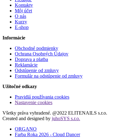
Kontakty
Môj účet
O nás
Kurzy
E-shop
Informácie
Obchodné podmienky
Ochrana Osobných Údajov
Doprava a platba
Reklamácie
Odstúpenie od zmluvy
Formulár na odstúpenie od zmluvy
Užitočné odkazy
Pravidlá používania cookies
Nastavenie cookies
Všetky práva vyhradené. @2022 ELITENAILS s.r.o.
Created and designed by
juhoSYS s.r.o.
ORGANO
Farba Roka 2026 - Cloud Dancer