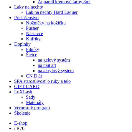
Aquarell krémové farby 8ml
Laky na nechty
Lak na nechty Hard Laquer
Príslušenstvo
Nožničky na kožičku
Pusher
Nástavce
Kufríky
Doplnky
Pilníky
Štetce
na gelový systém
na nail art
na akrylový systém
CN Diár
SPA starostlivosť o ruky a telo
GIFT CARD
LuXLash
Sady
Materiály
Vernostný program
Školenie
E-shop
/
R70