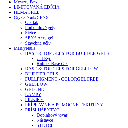
Mystery Box
LIMITOVANÁ EDÍCIA
HEMA FREE
CrystalNails SENS
Gél lak
Podkladové gély
Štetce
SENS Acrylgel
Stavebné gély
MarilyNails
BASE & TOP GELS FOR BUILDER GELS
Cat Eye
Rubber Base Gel
BASE & TOP GELS FOR GELFLOW
BUILDER GELS
FULLPIGMENT - COLORGEL FREE
GELFLOW
GELONE
LAMPY
PILNÍKY
PRÍPRAVNÉ A POMOCNÉ TEKUTINY
PRÍSLUŠENTVO
Doplnkový tovar
Nástavce
ŠTETCE