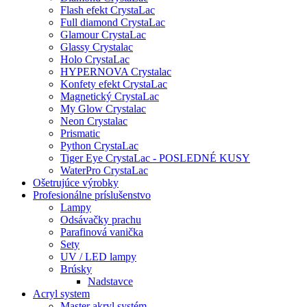
Flash efekt CrystaLac
Full diamond CrystaLac
Glamour CrystaLac
Glassy Crystalac
Holo CrystaLac
HYPERNOVA Crystalac
Konfety efekt CrystaLac
Magnetický CrystaLac
My Glow Crystalac
Neon Crystalac
Prismatic
Python CrystaLac
Tiger Eye CrystaLac - POSLEDNÉ KUSY
WaterPro CrystaLac
Ošetrujúce výrobky
Profesionálne príslušenstvo
Lampy
Odsávačky prachu
Parafinová vanička
Sety
UV / LED lampy
Brúsky
Nadstavce
Acryl system
Master akryl systém