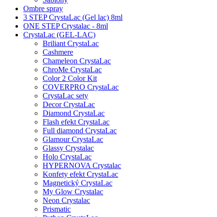
Ombre spray
3 STEP CrystaLac (Gel lac) 8ml
ONE STEP Crystalac - 8ml
CrystaLac (GEL-LAC)
Briliant CrystaLac
Cashmere
Chameleon CrystaLac
ChroMe CrystaLac
Color 2 Color Kit
COVERPRO CrystaLac
CrystaLac sety
Decor CrystaLac
Diamond CrystaLac
Flash efekt CrystaLac
Full diamond CrystaLac
Glamour CrystaLac
Glassy Crystalac
Holo CrystaLac
HYPERNOVA Crystalac
Konfety efekt CrystaLac
Magnetický CrystaLac
My Glow Crystalac
Neon Crystalac
Prismatic