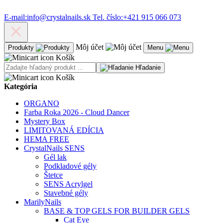
E-mail:
info@crystalnails.sk
Tel. číslo:
+421 915 066 073
Môj účet
Produkty
Menu
Košík
Hľadanie
Košík
Kategória
ORGANO
Farba Roka 2026 - Cloud Dancer
Mystery Box
LIMITOVANÁ EDÍCIA
HEMA FREE
CrystalNails SENS
Gél lak
Podkladové gély
Štetce
SENS Acrylgel
Stavebné gély
MarilyNails
BASE & TOP GELS FOR BUILDER GELS
Cat Eye