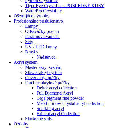
Python CrystaLac
Tiger Eye CrystaLac - POSLEDNÉ KUSY
WaterPro CrystaLac
Ošetrujúce výrobky
Profesionálne príslušenstvo
Lampy
Odsávačky prachu
Parafinová vanička
Sety
UV / LED lampy
Brúsky
Nadstavce
Acryl system
Master akryl systém
Slower akryl systém
Cover akryl prášky
Farebné akrylové prášky
Dekor acryl collection
Full Diamond Acryl
Giga pigment fine powder
Metal - Snow Crystal acryl collection
Sparkling acryl
Brillant acryl Collection
Skúšobné sady
Ozdoby