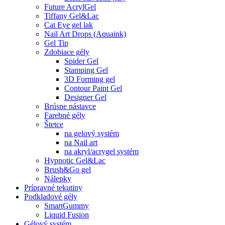
Future AcrylGel
Tiffany Gel&Lac
Cat Eye gel lak
Nail Art Drops (Aquaink)
Gel Tip
Zdobiace gély
Spider Gel
Stamping Gel
3D Forming gel
Contour Paint Gel
Designer Gel
Brúsne nástavce
Farebné gély
Štetce
na gelový systém
na Nail art
na akryl/acrygel systém
Hypnotic Gel&Lac
Brush&Go gel
Nálepky
Prípravné tekutiny
Podkladové gély
SmartGummy
Liquid Fusion
Gélový systém