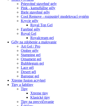
Priesvitné stavebné gely
Pink - kamuflážne gély
Biele stavebné gély
Cool Remove - rozpustný modelovací systém
Krycie gély
Royal Top Gel
Farebné gély
Royal Gel
Royalcream gel
Gély na zdobenie a malovanie
Art Gel / Pro
Ombre gély
Stamping gel
Ornament gel
Bubblegum gel
Lace gél
Desert gél
Baroque gel
Xtreme fusion acrylgel
Tipy a šablóny
Tipy
Xtreme tipy
Klasické tipy
Tipy na precvičovanie
Šablóny