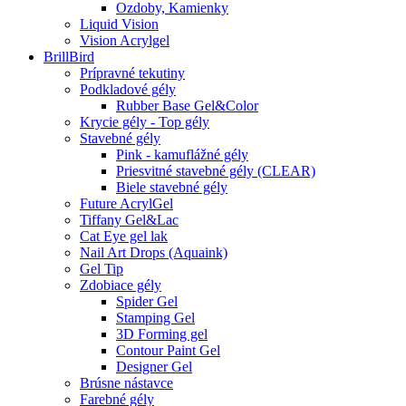
Ozdoby, Kamienky
Liquid Vision
Vision Acrylgel
BrillBird
Prípravné tekutiny
Podkladové gély
Rubber Base Gel&Color
Krycie gély - Top gély
Stavebné gély
Pink - kamuflážné gély
Priesvitné stavebné gély (CLEAR)
Biele stavebné gély
Future AcrylGel
Tiffany Gel&Lac
Cat Eye gel lak
Nail Art Drops (Aquaink)
Gel Tip
Zdobiace gély
Spider Gel
Stamping Gel
3D Forming gel
Contour Paint Gel
Designer Gel
Brúsne nástavce
Farebné gély