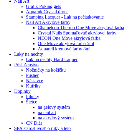
Nail Art
Grafix Poking gels
AquaInk Crystal drops
Stamping Lacquer - Lak na pečiatkovanie
Nail Art Akrylové farby
Chameleon Thermo One Move akrylová farba
Crystal Nails Spomaľovač akrylovej farby
NEON One Move akrylová farba
One Move akrylová farba 5ml
Aquarell krémové farby 8ml
Laky na nechty
Lak na nechty Hard Laquer
Príslušenstvo
Nožničky na kožičku
Pusher
Nástavce
Kufríky
Doplnky
Pilníky
Štetce
na gelový systém
na nail art
na akrylový systém
CN Diár
SPA starostlivosť o ruky a telo