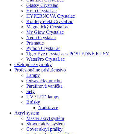
Glassy Crystalac
Holo CrystaLac
HYPERNOVA Crystalac
Konfety efekt CrystaLac
Magnetický CrystaLac
My Glow Crystalac
Neon Crystalac
Prismatic
Python CrystaLac
Tiger Eye CrystaLac - POSLEDNÉ KUSY
WaterPro CrystaLac
Ošetrujúce výrobky
Profesionálne príslušenstvo
Lampy
Odsávačky prachu
Parafinová vanička
Sety
UV / LED lampy
Brúsky
Nadstavce
Acryl system
Master akryl systém
Slower akryl systém
Cover akryl prášky