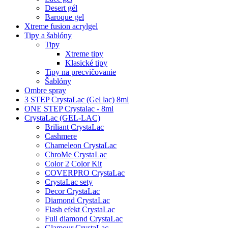
Desert gél
Baroque gel
Xtreme fusion acrylgel
Tipy a šablóny
Tipy
Xtreme tipy
Klasické tipy
Tipy na precvičovanie
Šablóny
Ombre spray
3 STEP CrystaLac (Gel lac) 8ml
ONE STEP Crystalac - 8ml
CrystaLac (GEL-LAC)
Briliant CrystaLac
Cashmere
Chameleon CrystaLac
ChroMe CrystaLac
Color 2 Color Kit
COVERPRO CrystaLac
CrystaLac sety
Decor CrystaLac
Diamond CrystaLac
Flash efekt CrystaLac
Full diamond CrystaLac
Glamour CrystaLac