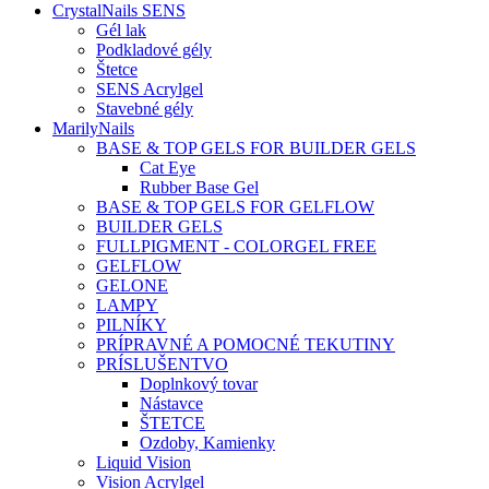
CrystalNails SENS
Gél lak
Podkladové gély
Štetce
SENS Acrylgel
Stavebné gély
MarilyNails
BASE & TOP GELS FOR BUILDER GELS
Cat Eye
Rubber Base Gel
BASE & TOP GELS FOR GELFLOW
BUILDER GELS
FULLPIGMENT - COLORGEL FREE
GELFLOW
GELONE
LAMPY
PILNÍKY
PRÍPRAVNÉ A POMOCNÉ TEKUTINY
PRÍSLUŠENTVO
Doplnkový tovar
Nástavce
ŠTETCE
Ozdoby, Kamienky
Liquid Vision
Vision Acrylgel