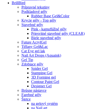
BrillBird
Prípravné tekutiny
Podkladové gély
Rubber Base Gel&Color
Krycie gély - Top gély
Stavebné gély
Pink - kamuflážné gély
Priesvitné stavebné gély (CLEAR)
Biele stavebné gély
Future AcrylGel
Tiffany Gel&Lac
Cat Eye gel lak
Nail Art Drops (Aquaink)
Gel Tip
Zdobiace gély
Spider Gel
Stamping Gel
3D Forming gel
Contour Paint Gel
Designer Gel
Brúsne nástavce
Farebné gély
Štetce
na gelový systém
na Nail art