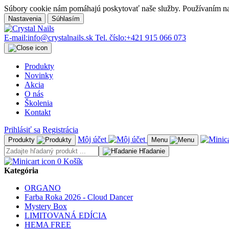
Súbory cookie nám pomáhajú poskytovať naše služby. Používaním naši
Nastavenia
Súhlasím
E-mail:
info@crystalnails.sk
Tel. číslo:
+421 915 066 073
Produkty
Novinky
Akcia
O nás
Školenia
Kontakt
Prihlásiť sa
Registrácia
Môj účet
Produkty
Menu
Hľadanie
0
Košík
Kategória
ORGANO
Farba Roka 2026 - Cloud Dancer
Mystery Box
LIMITOVANÁ EDÍCIA
HEMA FREE