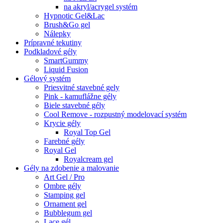
na akryl/acrygel systém
Hypnotic Gel&Lac
Brush&Go gel
Nálepky
Prípravné tekutiny
Podkladové gély
SmartGummy
Liquid Fusion
Gélový systém
Priesvitné stavebné gely
Pink - kamuflážne gély
Biele stavebné gély
Cool Remove - rozpustný modelovací systém
Krycie gély
Royal Top Gel
Farebné gély
Royal Gel
Royalcream gel
Gély na zdobenie a malovanie
Art Gel / Pro
Ombre gély
Stamping gel
Ornament gel
Bubblegum gel
Lace gél