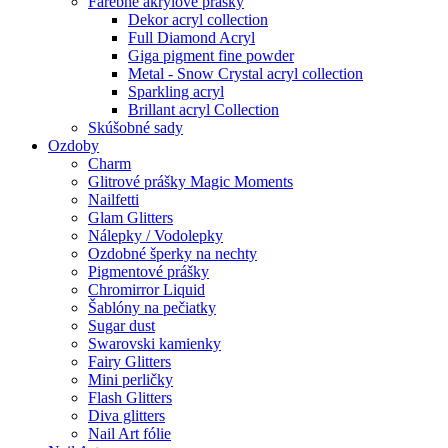
Farebné akrylové prášky
Dekor acryl collection
Full Diamond Acryl
Giga pigment fine powder
Metal - Snow Crystal acryl collection
Sparkling acryl
Brillant acryl Collection
Skúšobné sady
Ozdoby
Charm
Glitrové prášky Magic Moments
Nailfetti
Glam Glitters
Nálepky / Vodolepky
Ozdobné šperky na nechty
Pigmentové prášky
Chromirror Liquid
Šablóny na pečiatky
Sugar dust
Swarovski kamienky
Fairy Glitters
Mini perličky
Flash Glitters
Diva glitters
Nail Art fólie