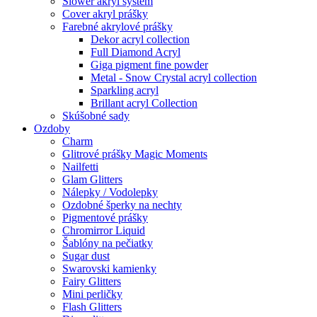
Slower akryl systém
Cover akryl prášky
Farebné akrylové prášky
Dekor acryl collection
Full Diamond Acryl
Giga pigment fine powder
Metal - Snow Crystal acryl collection
Sparkling acryl
Brillant acryl Collection
Skúšobné sady
Ozdoby
Charm
Glitrové prášky Magic Moments
Nailfetti
Glam Glitters
Nálepky / Vodolepky
Ozdobné šperky na nechty
Pigmentové prášky
Chromirror Liquid
Šablóny na pečiatky
Sugar dust
Swarovski kamienky
Fairy Glitters
Mini perličky
Flash Glitters