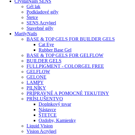
CrystalNails SENS
Gél lak
Podkladové gély
Štetce
SENS Acrylgel
Stavebné gély
MarilyNails
BASE & TOP GELS FOR BUILDER GELS
Cat Eye
Rubber Base Gel
BASE & TOP GELS FOR GELFLOW
BUILDER GELS
FULLPIGMENT - COLORGEL FREE
GELFLOW
GELONE
LAMPY
PILNÍKY
PRÍPRAVNÉ A POMOCNÉ TEKUTINY
PRÍSLUŠENTVO
Doplnkový tovar
Nástavce
ŠTETCE
Ozdoby, Kamienky
Liquid Vision
Vision Acrylgel