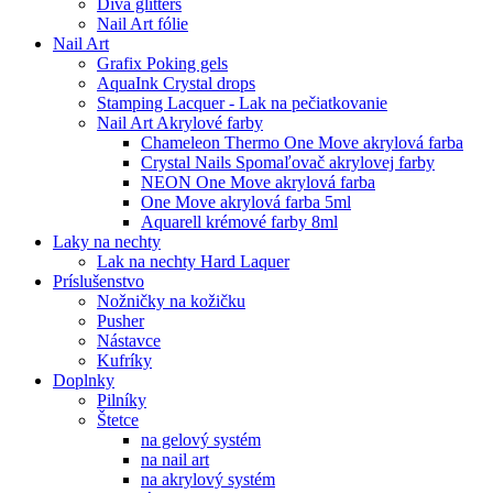
Diva glitters
Nail Art fólie
Nail Art
Grafix Poking gels
AquaInk Crystal drops
Stamping Lacquer - Lak na pečiatkovanie
Nail Art Akrylové farby
Chameleon Thermo One Move akrylová farba
Crystal Nails Spomaľovač akrylovej farby
NEON One Move akrylová farba
One Move akrylová farba 5ml
Aquarell krémové farby 8ml
Laky na nechty
Lak na nechty Hard Laquer
Príslušenstvo
Nožničky na kožičku
Pusher
Nástavce
Kufríky
Doplnky
Pilníky
Štetce
na gelový systém
na nail art
na akrylový systém