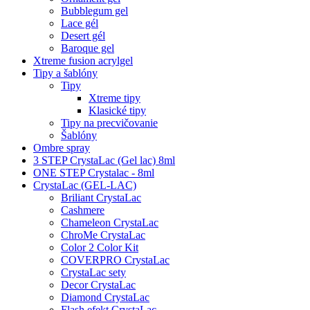
Bubblegum gel
Lace gél
Desert gél
Baroque gel
Xtreme fusion acrylgel
Tipy a šablóny
Tipy
Xtreme tipy
Klasické tipy
Tipy na precvičovanie
Šablóny
Ombre spray
3 STEP CrystaLac (Gel lac) 8ml
ONE STEP Crystalac - 8ml
CrystaLac (GEL-LAC)
Briliant CrystaLac
Cashmere
Chameleon CrystaLac
ChroMe CrystaLac
Color 2 Color Kit
COVERPRO CrystaLac
CrystaLac sety
Decor CrystaLac
Diamond CrystaLac
Flash efekt CrystaLac