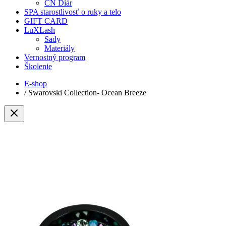
CN Diár
SPA starostlivosť o ruky a telo
GIFT CARD
LuXLash
Sady
Materiály
Vernostný program
Školenie
E-shop
/
Swarovski Collection- Ocean Breeze