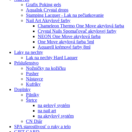
Grafix Poking gels
AquaInk Crystal drops
Stamping Lacquer - Lak na pečiatkovanie
Nail Art Akrylové farby
Chameleon Thermo One Move akrylová farba
Crystal Nails Spomaľovač akrylovej farby
NEON One Move akrylová farba
One Move akrylová farba 5ml
Aquarell krémové farby 8ml
Laky na nechty
Lak na nechty Hard Laquer
Príslušenstvo
Nožničky na kožičku
Pusher
Nástavce
Kufríky
Doplnky
Pilníky
Štetce
na gelový systém
na nail art
na akrylový systém
CN Diár
SPA starostlivosť o ruky a telo
GIFT CARD