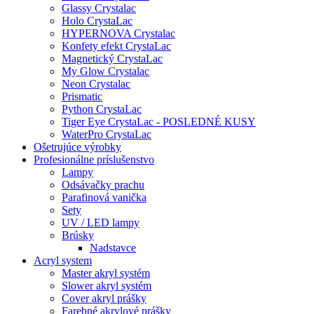
Glassy Crystalac
Holo CrystaLac
HYPERNOVA Crystalac
Konfety efekt CrystaLac
Magnetický CrystaLac
My Glow Crystalac
Neon Crystalac
Prismatic
Python CrystaLac
Tiger Eye CrystaLac - POSLEDNÉ KUSY
WaterPro CrystaLac
Ošetrujúce výrobky
Profesionálne príslušenstvo
Lampy
Odsávačky prachu
Parafinová vanička
Sety
UV / LED lampy
Brúsky
Nadstavce
Acryl system
Master akryl systém
Slower akryl systém
Cover akryl prášky
Farebné akrylové prášky