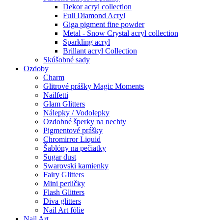
Dekor acryl collection
Full Diamond Acryl
Giga pigment fine powder
Metal - Snow Crystal acryl collection
Sparkling acryl
Brillant acryl Collection
Skúšobné sady
Ozdoby
Charm
Glitrové prášky Magic Moments
Nailfetti
Glam Glitters
Nálepky / Vodolepky
Ozdobné šperky na nechty
Pigmentové prášky
Chromirror Liquid
Šablóny na pečiatky
Sugar dust
Swarovski kamienky
Fairy Glitters
Mini perličky
Flash Glitters
Diva glitters
Nail Art fólie
Nail Art