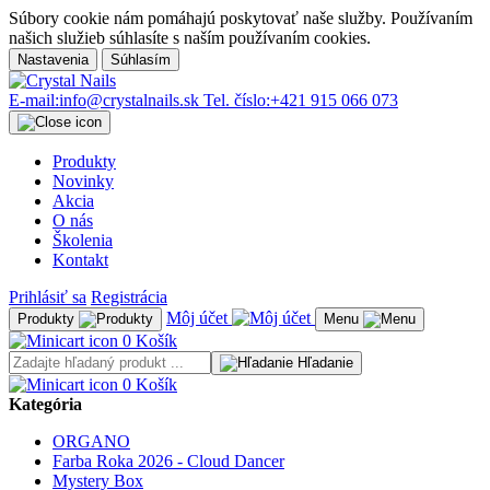
Súbory cookie nám pomáhajú poskytovať naše služby. Používaním
našich služieb súhlasíte s naším používaním cookies.
Nastavenia
Súhlasím
E-mail:
info@crystalnails.sk
Tel. číslo:
+421 915 066 073
Produkty
Novinky
Akcia
O nás
Školenia
Kontakt
Prihlásiť sa
Registrácia
Môj účet
Produkty
Menu
0
Košík
Hľadanie
0
Košík
Kategória
ORGANO
Farba Roka 2026 - Cloud Dancer
Mystery Box