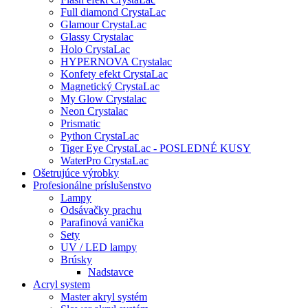
Full diamond CrystaLac
Glamour CrystaLac
Glassy Crystalac
Holo CrystaLac
HYPERNOVA Crystalac
Konfety efekt CrystaLac
Magnetický CrystaLac
My Glow Crystalac
Neon Crystalac
Prismatic
Python CrystaLac
Tiger Eye CrystaLac - POSLEDNÉ KUSY
WaterPro CrystaLac
Ošetrujúce výrobky
Profesionálne príslušenstvo
Lampy
Odsávačky prachu
Parafinová vanička
Sety
UV / LED lampy
Brúsky
Nadstavce
Acryl system
Master akryl systém