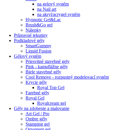
na gelový systém
na Nail art
na akryl/acrygel systém
Hypnotic Gel&Lac
Brush&Go gel
Nálepky
Prípravné tekutiny
Podkladové gély
SmartGummy
Liquid Fusion
Gélový systém
Priesvitné stavebné gely
Pink - kamuflážne gély
Biele stavebné gély
Cool Remove - rozpustný modelovací systém
Krycie gély
Royal Top Gel
Farebné gély
Royal Gel
Royalcream gel
Gély na zdobenie a malovanie
Art Gel / Pro
Ombre gély
Stamping gel
Ornament gel