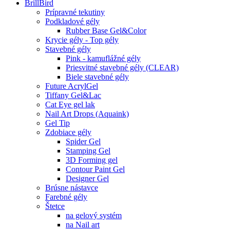
BrillBird
Prípravné tekutiny
Podkladové gély
Rubber Base Gel&Color
Krycie gély - Top gély
Stavebné gély
Pink - kamuflážné gély
Priesvitné stavebné gély (CLEAR)
Biele stavebné gély
Future AcrylGel
Tiffany Gel&Lac
Cat Eye gel lak
Nail Art Drops (Aquaink)
Gel Tip
Zdobiace gély
Spider Gel
Stamping Gel
3D Forming gel
Contour Paint Gel
Designer Gel
Brúsne nástavce
Farebné gély
Štetce
na gelový systém
na Nail art