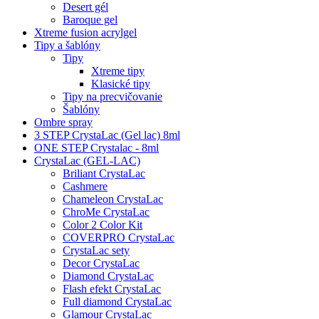
Desert gél
Baroque gel
Xtreme fusion acrylgel
Tipy a šablóny
Tipy
Xtreme tipy
Klasické tipy
Tipy na precvičovanie
Šablóny
Ombre spray
3 STEP CrystaLac (Gel lac) 8ml
ONE STEP Crystalac - 8ml
CrystaLac (GEL-LAC)
Briliant CrystaLac
Cashmere
Chameleon CrystaLac
ChroMe CrystaLac
Color 2 Color Kit
COVERPRO CrystaLac
CrystaLac sety
Decor CrystaLac
Diamond CrystaLac
Flash efekt CrystaLac
Full diamond CrystaLac
Glamour CrystaLac