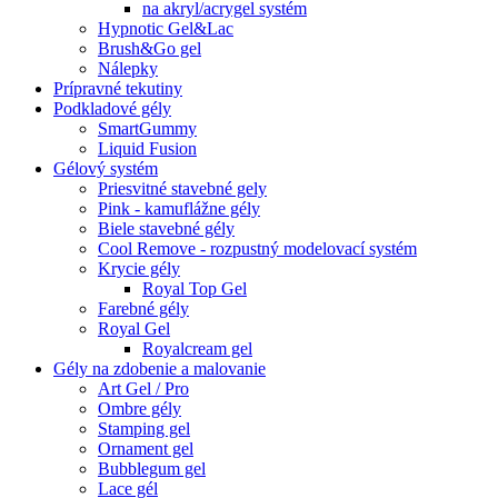
na akryl/acrygel systém
Hypnotic Gel&Lac
Brush&Go gel
Nálepky
Prípravné tekutiny
Podkladové gély
SmartGummy
Liquid Fusion
Gélový systém
Priesvitné stavebné gely
Pink - kamuflážne gély
Biele stavebné gély
Cool Remove - rozpustný modelovací systém
Krycie gély
Royal Top Gel
Farebné gély
Royal Gel
Royalcream gel
Gély na zdobenie a malovanie
Art Gel / Pro
Ombre gély
Stamping gel
Ornament gel
Bubblegum gel
Lace gél