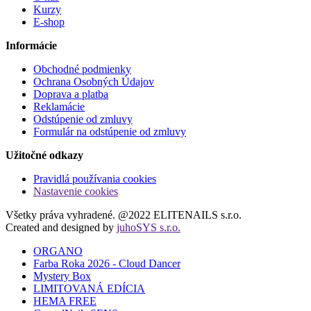
Kurzy
E-shop
Informácie
Obchodné podmienky
Ochrana Osobných Údajov
Doprava a platba
Reklamácie
Odstúpenie od zmluvy
Formulár na odstúpenie od zmluvy
Užitočné odkazy
Pravidlá používania cookies
Nastavenie cookies
Všetky práva vyhradené. @2022 ELITENAILS s.r.o.
Created and designed by
juhoSYS s.r.o.
ORGANO
Farba Roka 2026 - Cloud Dancer
Mystery Box
LIMITOVANÁ EDÍCIA
HEMA FREE