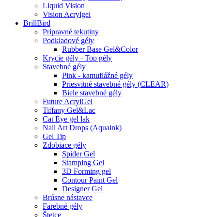
Liquid Vision
Vision Acrylgel
BrillBird
Prípravné tekutiny
Podkladové gély
Rubber Base Gel&Color
Krycie gély - Top gély
Stavebné gély
Pink - kamuflážné gély
Priesvitné stavebné gély (CLEAR)
Biele stavebné gély
Future AcrylGel
Tiffany Gel&Lac
Cat Eye gel lak
Nail Art Drops (Aquaink)
Gel Tip
Zdobiace gély
Spider Gel
Stamping Gel
3D Forming gel
Contour Paint Gel
Designer Gel
Brúsne nástavce
Farebné gély
Štetce