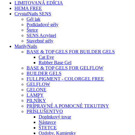
LIMITOVANÁ EDÍCIA
HEMA FREE
CrystalNails SENS
Gél lak
Podkladové gély
Štetce
SENS Acrylgel
Stavebné gély
MarilyNails
BASE & TOP GELS FOR BUILDER GELS
Cat Eye
Rubber Base Gel
BASE & TOP GELS FOR GELFLOW
BUILDER GELS
FULLPIGMENT - COLORGEL FREE
GELFLOW
GELONE
LAMPY
PILNÍKY
PRÍPRAVNÉ A POMOCNÉ TEKUTINY
PRÍSLUŠENTVO
Doplnkový tovar
Nástavce
ŠTETCE
Ozdoby, Kamienky