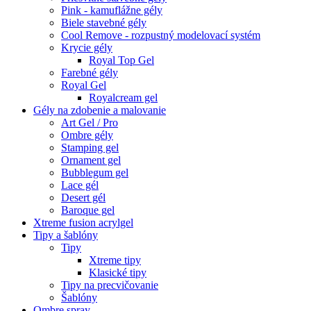
Pink - kamuflážne gély
Biele stavebné gély
Cool Remove - rozpustný modelovací systém
Krycie gély
Royal Top Gel
Farebné gély
Royal Gel
Royalcream gel
Gély na zdobenie a malovanie
Art Gel / Pro
Ombre gély
Stamping gel
Ornament gel
Bubblegum gel
Lace gél
Desert gél
Baroque gel
Xtreme fusion acrylgel
Tipy a šablóny
Tipy
Xtreme tipy
Klasické tipy
Tipy na precvičovanie
Šablóny
Ombre spray