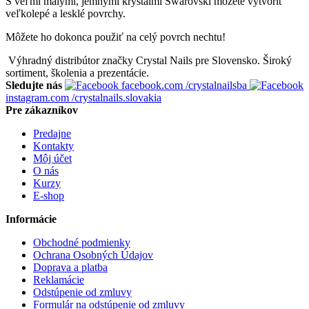
S veľmi malými, jemnými kryštálmi Swarovski môžete vytvoriť
veľkolepé a lesklé povrchy.
Môžete ho dokonca použiť na celý povrch nechtu!
Výhradný distribútor značky Crystal Nails pre Slovensko. Široký
sortiment, školenia a prezentácie.
Sledujte nás
facebook.com
/crystalnailsba
instagram.com
/crystalnails.slovakia
Pre zákazníkov
Predajne
Kontakty
Môj účet
O nás
Kurzy
E-shop
Informácie
Obchodné podmienky
Ochrana Osobných Údajov
Doprava a platba
Reklamácie
Odstúpenie od zmluvy
Formulár na odstúpenie od zmluvy