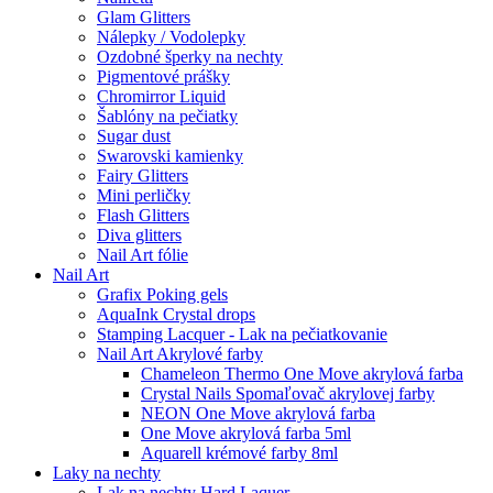
Glam Glitters
Nálepky / Vodolepky
Ozdobné šperky na nechty
Pigmentové prášky
Chromirror Liquid
Šablóny na pečiatky
Sugar dust
Swarovski kamienky
Fairy Glitters
Mini perličky
Flash Glitters
Diva glitters
Nail Art fólie
Nail Art
Grafix Poking gels
AquaInk Crystal drops
Stamping Lacquer - Lak na pečiatkovanie
Nail Art Akrylové farby
Chameleon Thermo One Move akrylová farba
Crystal Nails Spomaľovač akrylovej farby
NEON One Move akrylová farba
One Move akrylová farba 5ml
Aquarell krémové farby 8ml
Laky na nechty
Lak na nechty Hard Laquer