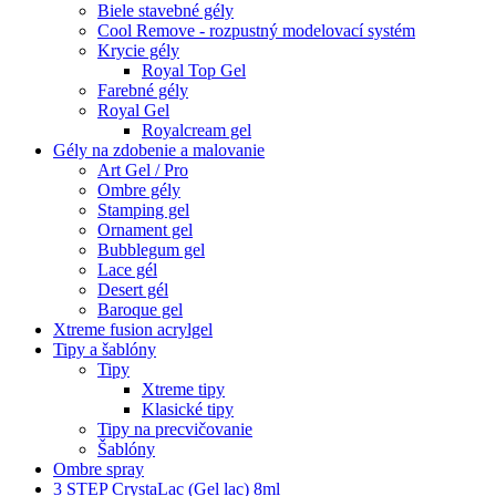
Biele stavebné gély
Cool Remove - rozpustný modelovací systém
Krycie gély
Royal Top Gel
Farebné gély
Royal Gel
Royalcream gel
Gély na zdobenie a malovanie
Art Gel / Pro
Ombre gély
Stamping gel
Ornament gel
Bubblegum gel
Lace gél
Desert gél
Baroque gel
Xtreme fusion acrylgel
Tipy a šablóny
Tipy
Xtreme tipy
Klasické tipy
Tipy na precvičovanie
Šablóny
Ombre spray
3 STEP CrystaLac (Gel lac) 8ml