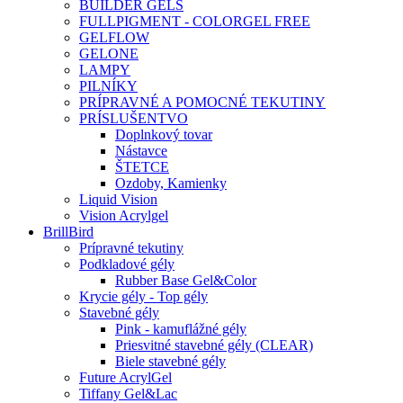
BUILDER GELS
FULLPIGMENT - COLORGEL FREE
GELFLOW
GELONE
LAMPY
PILNÍKY
PRÍPRAVNÉ A POMOCNÉ TEKUTINY
PRÍSLUŠENTVO
Doplnkový tovar
Nástavce
ŠTETCE
Ozdoby, Kamienky
Liquid Vision
Vision Acrylgel
BrillBird
Prípravné tekutiny
Podkladové gély
Rubber Base Gel&Color
Krycie gély - Top gély
Stavebné gély
Pink - kamuflážné gély
Priesvitné stavebné gély (CLEAR)
Biele stavebné gély
Future AcrylGel
Tiffany Gel&Lac