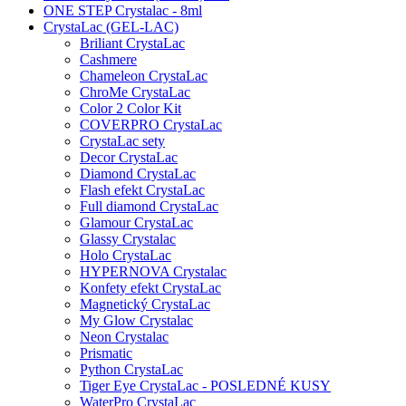
ONE STEP Crystalac - 8ml
CrystaLac (GEL-LAC)
Briliant CrystaLac
Cashmere
Chameleon CrystaLac
ChroMe CrystaLac
Color 2 Color Kit
COVERPRO CrystaLac
CrystaLac sety
Decor CrystaLac
Diamond CrystaLac
Flash efekt CrystaLac
Full diamond CrystaLac
Glamour CrystaLac
Glassy Crystalac
Holo CrystaLac
HYPERNOVA Crystalac
Konfety efekt CrystaLac
Magnetický CrystaLac
My Glow Crystalac
Neon Crystalac
Prismatic
Python CrystaLac
Tiger Eye CrystaLac - POSLEDNÉ KUSY
WaterPro CrystaLac