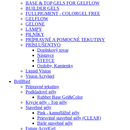
BASE & TOP GELS FOR GELFLOW
BUILDER GELS
FULLPIGMENT - COLORGEL FREE
GELFLOW
GELONE
LAMPY
PILNÍKY
PRÍPRAVNÉ A POMOCNÉ TEKUTINY
PRÍSLUŠENTVO
Doplnkový tovar
Nástavce
ŠTETCE
Ozdoby, Kamienky
Liquid Vision
Vision Acrylgel
BrillBird
Prípravné tekutiny
Podkladové gély
Rubber Base Gel&Color
Krycie gély - Top gély
Stavebné gély
Pink - kamuflážné gély
Priesvitné stavebné gély (CLEAR)
Biele stavebné gély
Future AcrylGel