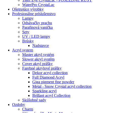
Tiger Eye CrystaLac - POSLEDNÉ KUSY
WaterPro CrystaLac
Ošetrujúce výrobky
Profesionálne príslušenstvo
Lampy
Odsávačky prachu
Parafinová vanička
Sety
UV / LED lampy
Brúsky
Nadstavce
Acryl system
Master akryl systém
Slower akryl systém
Cover akryl prášky
Farebné akrylové prášky
Dekor acryl collection
Full Diamond Acryl
Giga pigment fine powder
Metal - Snow Crystal acryl collection
Sparkling acryl
Brillant acryl Collection
Skúšobné sady
Ozdoby
Charm