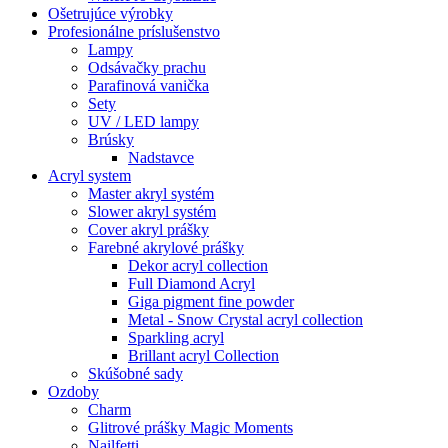
Ošetrujúce výrobky
Profesionálne príslušenstvo
Lampy
Odsávačky prachu
Parafinová vanička
Sety
UV / LED lampy
Brúsky
Nadstavce
Acryl system
Master akryl systém
Slower akryl systém
Cover akryl prášky
Farebné akrylové prášky
Dekor acryl collection
Full Diamond Acryl
Giga pigment fine powder
Metal - Snow Crystal acryl collection
Sparkling acryl
Brillant acryl Collection
Skúšobné sady
Ozdoby
Charm
Glitrové prášky Magic Moments
Nailfetti