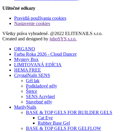
Užitočné odkazy
Pravidlá používania cookies
Nastavenie cookies
Všetky práva vyhradené. @2022 ELITENAILS s.r.o.
Created and designed by
juhoSYS s.r.o.
ORGANO
Farba Roka 2026 - Cloud Dancer
Mystery Box
LIMITOVANÁ EDÍCIA
HEMA FREE
CrystalNails SENS
Gél lak
Podkladové gély
Štetce
SENS Acrylgel
Stavebné gély
MarilyNails
BASE & TOP GELS FOR BUILDER GELS
Cat Eye
Rubber Base Gel
BASE & TOP GELS FOR GELFLOW