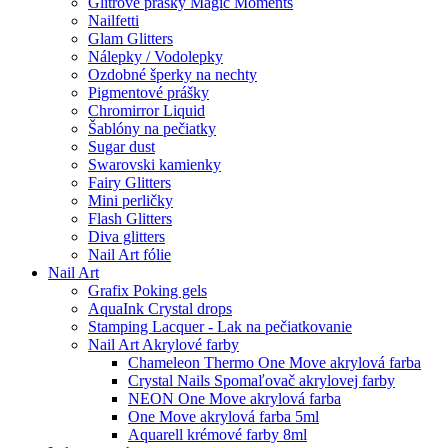
Glitrové prášky Magic Moments
Nailfetti
Glam Glitters
Nálepky / Vodolepky
Ozdobné šperky na nechty
Pigmentové prášky
Chromirror Liquid
Šablóny na pečiatky
Sugar dust
Swarovski kamienky
Fairy Glitters
Mini perličky
Flash Glitters
Diva glitters
Nail Art fólie
Nail Art
Grafix Poking gels
AquaInk Crystal drops
Stamping Lacquer - Lak na pečiatkovanie
Nail Art Akrylové farby
Chameleon Thermo One Move akrylová farba
Crystal Nails Spomaľovač akrylovej farby
NEON One Move akrylová farba
One Move akrylová farba 5ml
Aquarell krémové farby 8ml