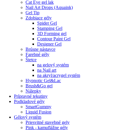
Cat Eye gel lak
Nail Art Drops (Aquaink)
Gel Tip
Zdobiace gély
Spider Gel
Stamping Gel
3D Forming gel
Contour Paint Gel
Designer Gel
Brúsne nástavce
Farebné gély
Štetce
na gelový systém
na Nail art
na akryl/acrygel systém
Hypnotic Gel&Lac
Brush&Go gel
Nálepky
Prípravné tekutiny
Podkladové gély
SmartGummy
Liquid Fusion
Gélový systém
Priesvitné stavebné gely
Pink - kamuflážne gély