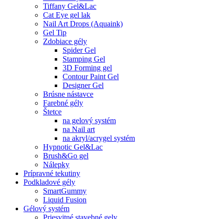
Tiffany Gel&Lac
Cat Eye gel lak
Nail Art Drops (Aquaink)
Gel Tip
Zdobiace gély
Spider Gel
Stamping Gel
3D Forming gel
Contour Paint Gel
Designer Gel
Brúsne nástavce
Farebné gély
Štetce
na gelový systém
na Nail art
na akryl/acrygel systém
Hypnotic Gel&Lac
Brush&Go gel
Nálepky
Prípravné tekutiny
Podkladové gély
SmartGummy
Liquid Fusion
Gélový systém
Priesvitné stavebné gely