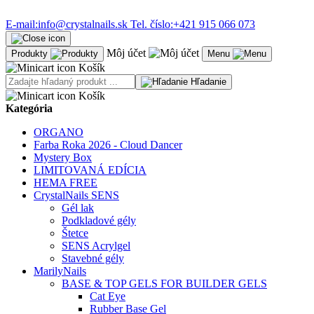
E-mail:
info@crystalnails.sk
Tel. číslo:
+421 915 066 073
Môj účet
Produkty
Menu
Košík
Hľadanie
Košík
Kategória
ORGANO
Farba Roka 2026 - Cloud Dancer
Mystery Box
LIMITOVANÁ EDÍCIA
HEMA FREE
CrystalNails SENS
Gél lak
Podkladové gély
Štetce
SENS Acrylgel
Stavebné gély
MarilyNails
BASE & TOP GELS FOR BUILDER GELS
Cat Eye
Rubber Base Gel