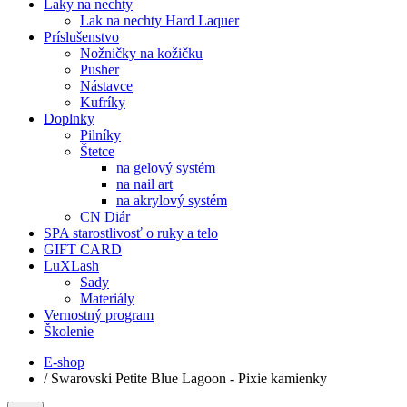
Laky na nechty
Lak na nechty Hard Laquer
Príslušenstvo
Nožničky na kožičku
Pusher
Nástavce
Kufríky
Doplnky
Pilníky
Štetce
na gelový systém
na nail art
na akrylový systém
CN Diár
SPA starostlivosť o ruky a telo
GIFT CARD
LuXLash
Sady
Materiály
Vernostný program
Školenie
E-shop
/
Swarovski Petite Blue Lagoon - Pixie kamienky