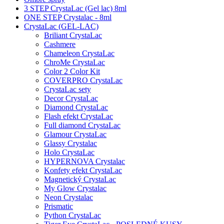
3 STEP CrystaLac (Gel lac) 8ml
ONE STEP Crystalac - 8ml
CrystaLac (GEL-LAC)
Briliant CrystaLac
Cashmere
Chameleon CrystaLac
ChroMe CrystaLac
Color 2 Color Kit
COVERPRO CrystaLac
CrystaLac sety
Decor CrystaLac
Diamond CrystaLac
Flash efekt CrystaLac
Full diamond CrystaLac
Glamour CrystaLac
Glassy Crystalac
Holo CrystaLac
HYPERNOVA Crystalac
Konfety efekt CrystaLac
Magnetický CrystaLac
My Glow Crystalac
Neon Crystalac
Prismatic
Python CrystaLac