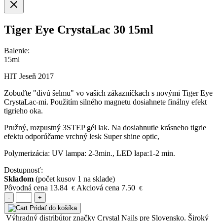
Tiger Eye CrystaLac 30 15ml
Balenie:
15ml
HIT Jeseň 2017
Zobuďte "divú šelmu" vo vašich zákazníčkach s novými Tiger Eye
CrystaLac-mi. Použitím silného magnetu dosiahnete finálny efekt
tigrieho oka.
Pružný, rozpustný 3STEP gél lak. Na dosiahnutie krásneho tigrie
efektu odporúčame vrchný lesk Super shine optic,
Polymerizácia: UV lampa: 2-3min., LED lapa:1-2 min.
Dostupnosť:
Skladom
(počet kusov 1 na sklade)
Pôvodná cena
13.84
Akciová cena
7.50
€
€
-
+
Pridať do košíka
Výhradný distribútor značky Crystal Nails pre Slovensko. Široký