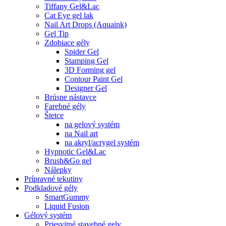
Tiffany Gel&Lac
Cat Eye gel lak
Nail Art Drops (Aquaink)
Gel Tip
Zdobiace gély
Spider Gel
Stamping Gel
3D Forming gel
Contour Paint Gel
Designer Gel
Brúsne nástavce
Farebné gély
Štetce
na gelový systém
na Nail art
na akryl/acrygel systém
Hypnotic Gel&Lac
Brush&Go gel
Nálepky
Prípravné tekutiny
Podkladové gély
SmartGummy
Liquid Fusion
Gélový systém
Priesvitné stavebné gely