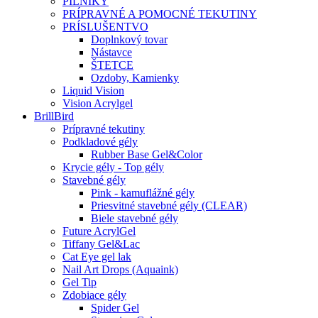
PILNÍKY
PRÍPRAVNÉ A POMOCNÉ TEKUTINY
PRÍSLUŠENTVO
Doplnkový tovar
Nástavce
ŠTETCE
Ozdoby, Kamienky
Liquid Vision
Vision Acrylgel
BrillBird
Prípravné tekutiny
Podkladové gély
Rubber Base Gel&Color
Krycie gély - Top gély
Stavebné gély
Pink - kamuflážné gély
Priesvitné stavebné gély (CLEAR)
Biele stavebné gély
Future AcrylGel
Tiffany Gel&Lac
Cat Eye gel lak
Nail Art Drops (Aquaink)
Gel Tip
Zdobiace gély
Spider Gel