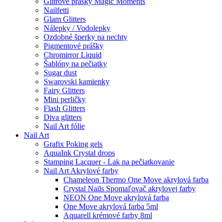
Glitrové prášky Magic Moments
Nailfetti
Glam Glitters
Nálepky / Vodolepky
Ozdobné šperky na nechty
Pigmentové prášky
Chromirror Liquid
Šablóny na pečiatky
Sugar dust
Swarovski kamienky
Fairy Glitters
Mini perličky
Flash Glitters
Diva glitters
Nail Art fólie
Nail Art
Grafix Poking gels
AquaInk Crystal drops
Stamping Lacquer - Lak na pečiatkovanie
Nail Art Akrylové farby
Chameleon Thermo One Move akrylová farba
Crystal Nails Spomaľovač akrylovej farby
NEON One Move akrylová farba
One Move akrylová farba 5ml
Aquarell krémové farby 8ml