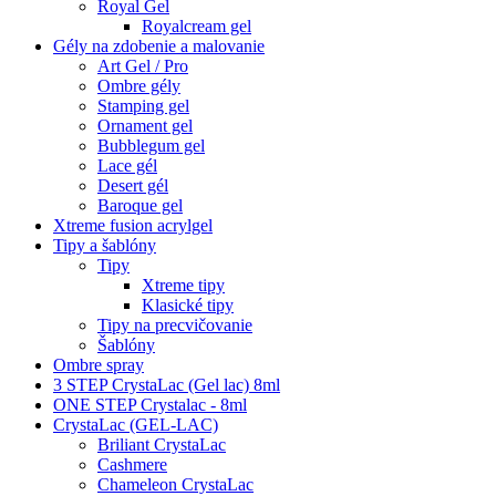
Royal Gel
Royalcream gel
Gély na zdobenie a malovanie
Art Gel / Pro
Ombre gély
Stamping gel
Ornament gel
Bubblegum gel
Lace gél
Desert gél
Baroque gel
Xtreme fusion acrylgel
Tipy a šablóny
Tipy
Xtreme tipy
Klasické tipy
Tipy na precvičovanie
Šablóny
Ombre spray
3 STEP CrystaLac (Gel lac) 8ml
ONE STEP Crystalac - 8ml
CrystaLac (GEL-LAC)
Briliant CrystaLac
Cashmere
Chameleon CrystaLac