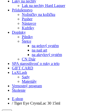
Laky na nechty
Lak na nechty Hard Laquer
Príslušenstvo
Nožničky na kožičku
Pusher
Nástavce
Kufríky
Doplnky
Pilníky
Štetce
na gelový systém
na nail art
na akrylový systém
CN Diár
SPA starostlivosť o ruky a telo
GIFT CARD
LuXLash
Sady
Materiály
Vernostný program
Školenie
E-shop
/
Tiger Eye CrystaLac 30 15ml