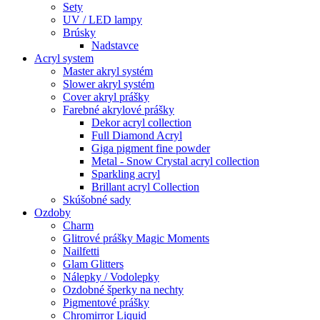
Sety
UV / LED lampy
Brúsky
Nadstavce
Acryl system
Master akryl systém
Slower akryl systém
Cover akryl prášky
Farebné akrylové prášky
Dekor acryl collection
Full Diamond Acryl
Giga pigment fine powder
Metal - Snow Crystal acryl collection
Sparkling acryl
Brillant acryl Collection
Skúšobné sady
Ozdoby
Charm
Glitrové prášky Magic Moments
Nailfetti
Glam Glitters
Nálepky / Vodolepky
Ozdobné šperky na nechty
Pigmentové prášky
Chromirror Liquid