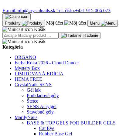
E-mail:
info@crystalnails.sk
Tel. číslo:
+421 915 066 073
Môj účet
Produkty
Menu
Košík
Hľadanie
Košík
Kategória
ORGANO
Farba Roka 2026 - Cloud Dancer
Mystery Box
LIMITOVANÁ EDÍCIA
HEMA FREE
CrystalNails SENS
Gél lak
Podkladové gély
Štetce
SENS Acrylgel
Stavebné gély
MarilyNails
BASE & TOP GELS FOR BUILDER GELS
Cat Eye
Rubber Base Gel