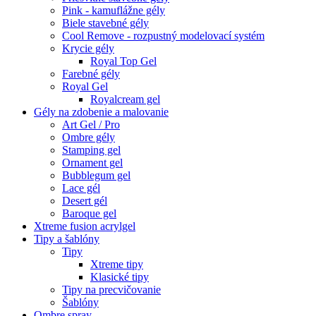
Pink - kamuflážne gély
Biele stavebné gély
Cool Remove - rozpustný modelovací systém
Krycie gély
Royal Top Gel
Farebné gély
Royal Gel
Royalcream gel
Gély na zdobenie a malovanie
Art Gel / Pro
Ombre gély
Stamping gel
Ornament gel
Bubblegum gel
Lace gél
Desert gél
Baroque gel
Xtreme fusion acrylgel
Tipy a šablóny
Tipy
Xtreme tipy
Klasické tipy
Tipy na precvičovanie
Šablóny
Ombre spray