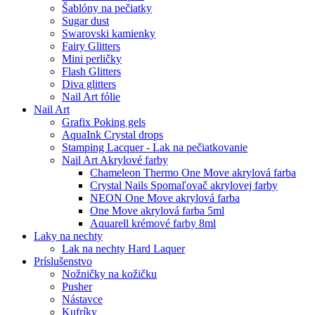
Šablóny na pečiatky
Sugar dust
Swarovski kamienky
Fairy Glitters
Mini perličky
Flash Glitters
Diva glitters
Nail Art fólie
Nail Art
Grafix Poking gels
AquaInk Crystal drops
Stamping Lacquer - Lak na pečiatkovanie
Nail Art Akrylové farby
Chameleon Thermo One Move akrylová farba
Crystal Nails Spomaľovač akrylovej farby
NEON One Move akrylová farba
One Move akrylová farba 5ml
Aquarell krémové farby 8ml
Laky na nechty
Lak na nechty Hard Laquer
Príslušenstvo
Nožničky na kožičku
Pusher
Nástavce
Kufríky