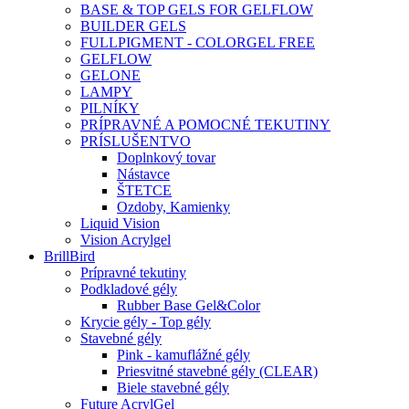
BASE & TOP GELS FOR GELFLOW
BUILDER GELS
FULLPIGMENT - COLORGEL FREE
GELFLOW
GELONE
LAMPY
PILNÍKY
PRÍPRAVNÉ A POMOCNÉ TEKUTINY
PRÍSLUŠENTVO
Doplnkový tovar
Nástavce
ŠTETCE
Ozdoby, Kamienky
Liquid Vision
Vision Acrylgel
BrillBird
Prípravné tekutiny
Podkladové gély
Rubber Base Gel&Color
Krycie gély - Top gély
Stavebné gély
Pink - kamuflážné gély
Priesvitné stavebné gély (CLEAR)
Biele stavebné gély
Future AcrylGel