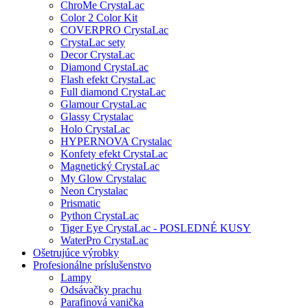
ChroMe CrystaLac
Color 2 Color Kit
COVERPRO CrystaLac
CrystaLac sety
Decor CrystaLac
Diamond CrystaLac
Flash efekt CrystaLac
Full diamond CrystaLac
Glamour CrystaLac
Glassy Crystalac
Holo CrystaLac
HYPERNOVA Crystalac
Konfety efekt CrystaLac
Magnetický CrystaLac
My Glow Crystalac
Neon Crystalac
Prismatic
Python CrystaLac
Tiger Eye CrystaLac - POSLEDNÉ KUSY
WaterPro CrystaLac
Ošetrujúce výrobky
Profesionálne príslušenstvo
Lampy
Odsávačky prachu
Parafinová vanička