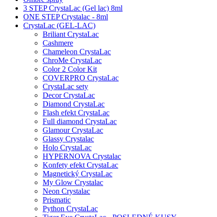
3 STEP CrystaLac (Gel lac) 8ml
ONE STEP Crystalac - 8ml
CrystaLac (GEL-LAC)
Briliant CrystaLac
Cashmere
Chameleon CrystaLac
ChroMe CrystaLac
Color 2 Color Kit
COVERPRO CrystaLac
CrystaLac sety
Decor CrystaLac
Diamond CrystaLac
Flash efekt CrystaLac
Full diamond CrystaLac
Glamour CrystaLac
Glassy Crystalac
Holo CrystaLac
HYPERNOVA Crystalac
Konfety efekt CrystaLac
Magnetický CrystaLac
My Glow Crystalac
Neon Crystalac
Prismatic
Python CrystaLac