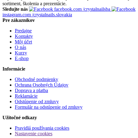
sortiment, školenia a prezentácie.
Sledujte nás
facebook.com
/crystalnailsba
instagram.com
/crystalnails.slovakia
Pre zákazníkov
Predajne
Kontakty
Môj účet
O nás
Kurzy
E-shop
Informácie
Obchodné podmienky
Ochrana Osobných Údajov
Doprava a platba
Reklamácie
Odstúpenie od zmluvy
Formulár na odstúpenie od zmluvy
Užitočné odkazy
Pravidlá používania cookies
Nastavenie cookies