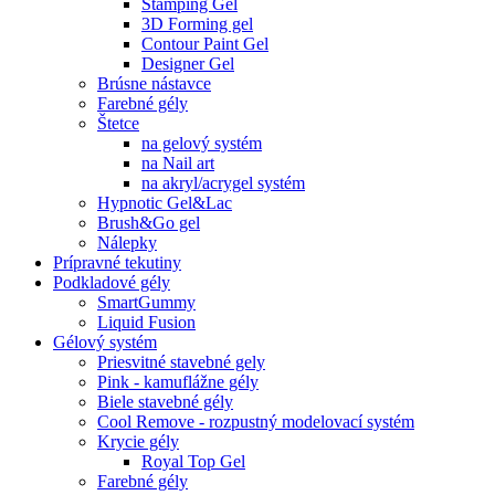
Stamping Gel
3D Forming gel
Contour Paint Gel
Designer Gel
Brúsne nástavce
Farebné gély
Štetce
na gelový systém
na Nail art
na akryl/acrygel systém
Hypnotic Gel&Lac
Brush&Go gel
Nálepky
Prípravné tekutiny
Podkladové gély
SmartGummy
Liquid Fusion
Gélový systém
Priesvitné stavebné gely
Pink - kamuflážne gély
Biele stavebné gély
Cool Remove - rozpustný modelovací systém
Krycie gély
Royal Top Gel
Farebné gély