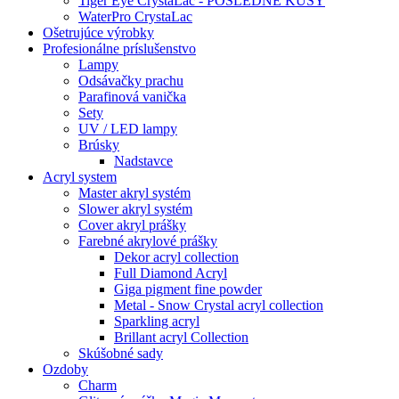
Tiger Eye CrystaLac - POSLEDNÉ KUSY
WaterPro CrystaLac
Ošetrujúce výrobky
Profesionálne príslušenstvo
Lampy
Odsávačky prachu
Parafinová vanička
Sety
UV / LED lampy
Brúsky
Nadstavce
Acryl system
Master akryl systém
Slower akryl systém
Cover akryl prášky
Farebné akrylové prášky
Dekor acryl collection
Full Diamond Acryl
Giga pigment fine powder
Metal - Snow Crystal acryl collection
Sparkling acryl
Brillant acryl Collection
Skúšobné sady
Ozdoby
Charm