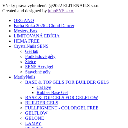
Všetky práva vyhradené. @2022 ELITENAILS s.r.o.
Created and designed by
juhoSYS s.r.o.
ORGANO
Farba Roka 2026 - Cloud Dancer
Mystery Box
LIMITOVANÁ EDÍCIA
HEMA FREE
CrystalNails SENS
Gél lak
Podkladové gély
Štetce
SENS Acrylgel
Stavebné gély
MarilyNails
BASE & TOP GELS FOR BUILDER GELS
Cat Eye
Rubber Base Gel
BASE & TOP GELS FOR GELFLOW
BUILDER GELS
FULLPIGMENT - COLORGEL FREE
GELFLOW
GELONE
LAMPY