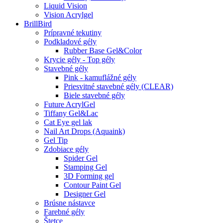
Liquid Vision
Vision Acrylgel
BrillBird
Prípravné tekutiny
Podkladové gély
Rubber Base Gel&Color
Krycie gély - Top gély
Stavebné gély
Pink - kamuflážné gély
Priesvitné stavebné gély (CLEAR)
Biele stavebné gély
Future AcrylGel
Tiffany Gel&Lac
Cat Eye gel lak
Nail Art Drops (Aquaink)
Gel Tip
Zdobiace gély
Spider Gel
Stamping Gel
3D Forming gel
Contour Paint Gel
Designer Gel
Brúsne nástavce
Farebné gély
Štetce