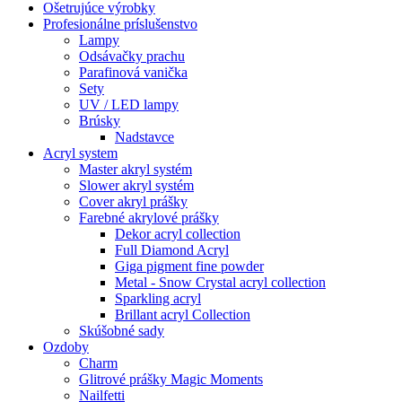
Ošetrujúce výrobky
Profesionálne príslušenstvo
Lampy
Odsávačky prachu
Parafinová vanička
Sety
UV / LED lampy
Brúsky
Nadstavce
Acryl system
Master akryl systém
Slower akryl systém
Cover akryl prášky
Farebné akrylové prášky
Dekor acryl collection
Full Diamond Acryl
Giga pigment fine powder
Metal - Snow Crystal acryl collection
Sparkling acryl
Brillant acryl Collection
Skúšobné sady
Ozdoby
Charm
Glitrové prášky Magic Moments
Nailfetti