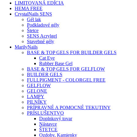
LIMITOVANÁ EDÍCIA
HEMA FREE
CrystalNails SENS
Gél lak
Podkladové gély
Štetce
SENS Acrylgel
Stavebné gély
MarilyNails
BASE & TOP GELS FOR BUILDER GELS
Cat Eye
Rubber Base Gel
BASE & TOP GELS FOR GELFLOW
BUILDER GELS
FULLPIGMENT - COLORGEL FREE
GELFLOW
GELONE
LAMPY
PILNÍKY
PRÍPRAVNÉ A POMOCNÉ TEKUTINY
PRÍSLUŠENTVO
Doplnkový tovar
Nástavce
ŠTETCE
Ozdoby, Kamienky