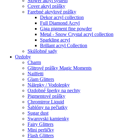
Slower akryl systém
Cover akryl prášky
Farebné akrylové prášky
Dekor acryl collection
Full Diamond Acryl
Giga pigment fine powder
Metal - Snow Crystal acryl collection
Sparkling acryl
Brillant acryl Collection
Skúšobné sady
Ozdoby
Charm
Glitrové prášky Magic Moments
Nailfetti
Glam Glitters
Nálepky / Vodolepky
Ozdobné šperky na nechty
Pigmentové prášky
Chromirror Liquid
Šablóny na pečiatky
Sugar dust
Swarovski kamienky
Fairy Glitters
Mini perličky
Flash Glitters