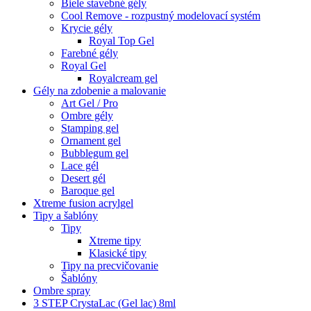
Biele stavebné gély
Cool Remove - rozpustný modelovací systém
Krycie gély
Royal Top Gel
Farebné gély
Royal Gel
Royalcream gel
Gély na zdobenie a malovanie
Art Gel / Pro
Ombre gély
Stamping gel
Ornament gel
Bubblegum gel
Lace gél
Desert gél
Baroque gel
Xtreme fusion acrylgel
Tipy a šablóny
Tipy
Xtreme tipy
Klasické tipy
Tipy na precvičovanie
Šablóny
Ombre spray
3 STEP CrystaLac (Gel lac) 8ml