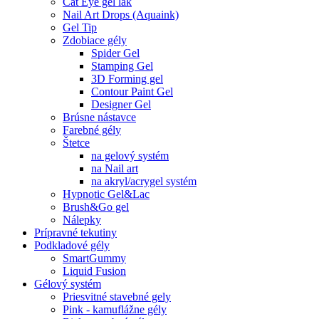
Cat Eye gel lak
Nail Art Drops (Aquaink)
Gel Tip
Zdobiace gély
Spider Gel
Stamping Gel
3D Forming gel
Contour Paint Gel
Designer Gel
Brúsne nástavce
Farebné gély
Štetce
na gelový systém
na Nail art
na akryl/acrygel systém
Hypnotic Gel&Lac
Brush&Go gel
Nálepky
Prípravné tekutiny
Podkladové gély
SmartGummy
Liquid Fusion
Gélový systém
Priesvitné stavebné gely
Pink - kamuflážne gély