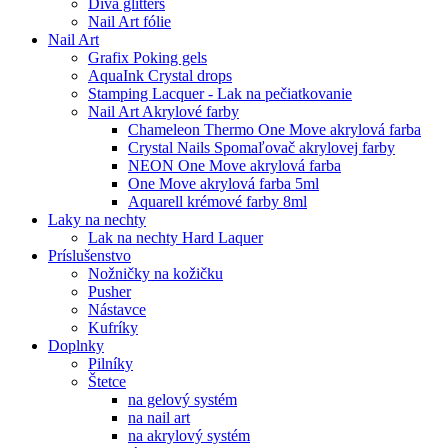
Diva glitters
Nail Art fólie
Nail Art
Grafix Poking gels
AquaInk Crystal drops
Stamping Lacquer - Lak na pečiatkovanie
Nail Art Akrylové farby
Chameleon Thermo One Move akrylová farba
Crystal Nails Spomaľovač akrylovej farby
NEON One Move akrylová farba
One Move akrylová farba 5ml
Aquarell krémové farby 8ml
Laky na nechty
Lak na nechty Hard Laquer
Príslušenstvo
Nožničky na kožičku
Pusher
Nástavce
Kufríky
Doplnky
Pilníky
Štetce
na gelový systém
na nail art
na akrylový systém