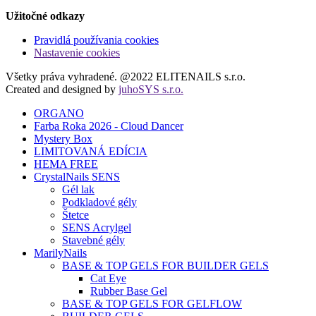
Užitočné odkazy
Pravidlá používania cookies
Nastavenie cookies
Všetky práva vyhradené. @2022 ELITENAILS s.r.o.
Created and designed by
juhoSYS s.r.o.
ORGANO
Farba Roka 2026 - Cloud Dancer
Mystery Box
LIMITOVANÁ EDÍCIA
HEMA FREE
CrystalNails SENS
Gél lak
Podkladové gély
Štetce
SENS Acrylgel
Stavebné gély
MarilyNails
BASE & TOP GELS FOR BUILDER GELS
Cat Eye
Rubber Base Gel
BASE & TOP GELS FOR GELFLOW