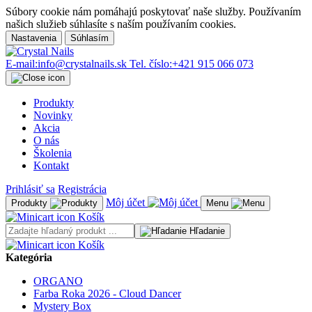
Súbory cookie nám pomáhajú poskytovať naše služby. Používaním
našich služieb súhlasíte s naším používaním cookies.
Nastavenia
Súhlasím
E-mail:
info@crystalnails.sk
Tel. číslo:
+421 915 066 073
Produkty
Novinky
Akcia
O nás
Školenia
Kontakt
Prihlásiť sa
Registrácia
Môj účet
Produkty
Menu
Košík
Hľadanie
Košík
Kategória
ORGANO
Farba Roka 2026 - Cloud Dancer
Mystery Box