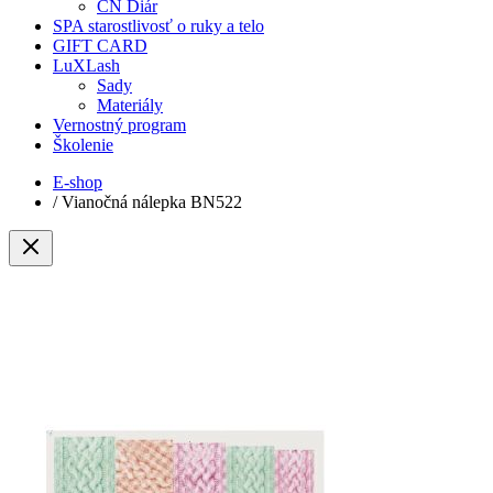
CN Diár
SPA starostlivosť o ruky a telo
GIFT CARD
LuXLash
Sady
Materiály
Vernostný program
Školenie
E-shop
/
Vianočná nálepka BN522