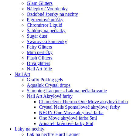
Glam Glitters
Nálepky / Vodolepky
Ozdobné šperky na nechty
Pigmentové prášky
Chromirror Liquid
Šablóny na pečiatky
Sugar dust
Swarovski kamienky
Fairy Glitters
Mini perličky
Flash Glitters
Diva glitters
Nail Art fólie
Nail Art
Grafix Poking gels
AquaInk Crystal drops
Stamping Lacquer - Lak na pečiatkovanie
Nail Art Akrylové farby
Chameleon Thermo One Move akrylová farba
Crystal Nails Spomaľovač akrylovej farby
NEON One Move akrylová farba
One Move akrylová farba 5ml
Aquarell krémové farby 8ml
Laky na nechty
Lak na nechty Hard Laquer