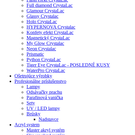
Full diamond CrystaLac
Glamour CrystaLac
Glassy Crystalac
Holo CrystaLac
HYPERNOVA Crystalac
Konfety efekt CrystaLac
Magnetický CrystaLac
My Glow Crystalac
Neon Crystalac
Prismatic
Python CrystaLac
Tiger Eye CrystaLac - POSLEDNÉ KUSY
WaterPro CrystaLac
Ošetrujúce výrobky
Profesionálne príslušenstvo
Lampy
Odsávačky prachu
Parafinová vanička
Sety
UV / LED lampy
Brúsky
Nadstavce
Acryl system
Master akryl systém