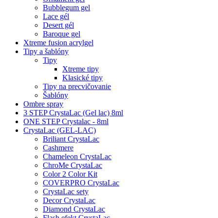
Bubblegum gel
Lace gél
Desert gél
Baroque gel
Xtreme fusion acrylgel
Tipy a šablóny
Tipy
Xtreme tipy
Klasické tipy
Tipy na precvičovanie
Šablóny
Ombre spray
3 STEP CrystaLac (Gel lac) 8ml
ONE STEP Crystalac - 8ml
CrystaLac (GEL-LAC)
Briliant CrystaLac
Cashmere
Chameleon CrystaLac
ChroMe CrystaLac
Color 2 Color Kit
COVERPRO CrystaLac
CrystaLac sety
Decor CrystaLac
Diamond CrystaLac
Flash efekt CrystaLac