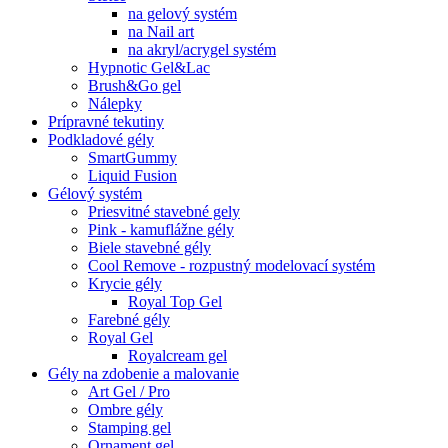
na gelový systém
na Nail art
na akryl/acrygel systém
Hypnotic Gel&Lac
Brush&Go gel
Nálepky
Prípravné tekutiny
Podkladové gély
SmartGummy
Liquid Fusion
Gélový systém
Priesvitné stavebné gely
Pink - kamuflážne gély
Biele stavebné gély
Cool Remove - rozpustný modelovací systém
Krycie gély
Royal Top Gel
Farebné gély
Royal Gel
Royalcream gel
Gély na zdobenie a malovanie
Art Gel / Pro
Ombre gély
Stamping gel
Ornament gel