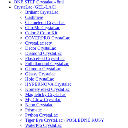
ONE STEP Crystalac - 8ml
CrystaLac (GEL-LAC)
Briliant CrystaLac
Cashmere
Chameleon CrystaLac
ChroMe CrystaLac
Color 2 Color Kit
COVERPRO CrystaLac
CrystaLac sety
Decor CrystaLac
Diamond CrystaLac
Flash efekt CrystaLac
Full diamond CrystaLac
Glamour CrystaLac
Glassy Crystalac
Holo CrystaLac
HYPERNOVA Crystalac
Konfety efekt CrystaLac
Magnetický CrystaLac
My Glow Crystalac
Neon Crystalac
Prismatic
Python CrystaLac
Tiger Eye CrystaLac - POSLEDNÉ KUSY
WaterPro CrystaLac