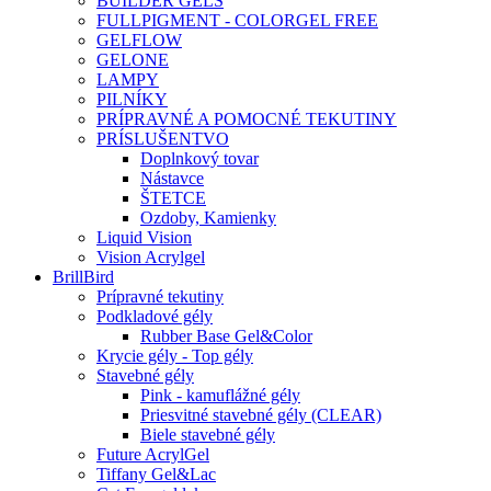
BUILDER GELS
FULLPIGMENT - COLORGEL FREE
GELFLOW
GELONE
LAMPY
PILNÍKY
PRÍPRAVNÉ A POMOCNÉ TEKUTINY
PRÍSLUŠENTVO
Doplnkový tovar
Nástavce
ŠTETCE
Ozdoby, Kamienky
Liquid Vision
Vision Acrylgel
BrillBird
Prípravné tekutiny
Podkladové gély
Rubber Base Gel&Color
Krycie gély - Top gély
Stavebné gély
Pink - kamuflážné gély
Priesvitné stavebné gély (CLEAR)
Biele stavebné gély
Future AcrylGel
Tiffany Gel&Lac