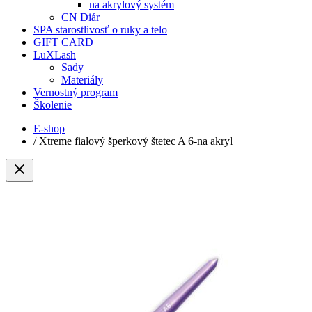
na akrylový systém
CN Diár
SPA starostlivosť o ruky a telo
GIFT CARD
LuXLash
Sady
Materiály
Vernostný program
Školenie
E-shop
/
Xtreme fialový šperkový štetec A 6-na akryl