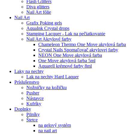
Flash Glitters
Diva glitters
Nail Art fólie
Nail Art
Grafix Poking gels
AquaInk Crystal drops
Stamping Lacquer - Lak na pečiatkovanie
Nail Art Akrylové farby
Chameleon Thermo One Move akrylová farba
Crystal Nails Spomaľovač akrylovej farby
NEON One Move akrylová farba
One Move akrylová farba 5ml
Aquarell krémové farby 8ml
Laky na nechty
Lak na nechty Hard Laquer
Príslušenstvo
Nožničky na kožičku
Pusher
Nástavce
Kufríky
Doplnky
Pilníky
Štetce
na gelový systém
na nail art