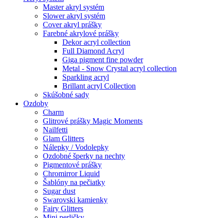
Master akryl systém
Slower akryl systém
Cover akryl prášky
Farebné akrylové prášky
Dekor acryl collection
Full Diamond Acryl
Giga pigment fine powder
Metal - Snow Crystal acryl collection
Sparkling acryl
Brillant acryl Collection
Skúšobné sady
Ozdoby
Charm
Glitrové prášky Magic Moments
Nailfetti
Glam Glitters
Nálepky / Vodolepky
Ozdobné šperky na nechty
Pigmentové prášky
Chromirror Liquid
Šablóny na pečiatky
Sugar dust
Swarovski kamienky
Fairy Glitters
Mini perličky