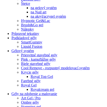
Štetce
na gelový systém
na Nail art
na akryl/acrygel systém
Hypnotic Gel&Lac
Brush&Go gel
Nálepky
Prípravné tekutiny
Podkladové gély
SmartGummy
Liquid Fusion
Gélový systém
Priesvitné stavebné gely
Pink - kamuflážne gély
Biele stavebné gély
Cool Remove - rozpustný modelovací systém
Krycie gély
Royal Top Gel
Farebné gély
Royal Gel
Royalcream gel
Gély na zdobenie a malovanie
Art Gel / Pro
Ombre gély
Stamping gel