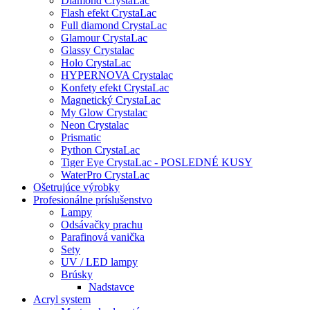
Diamond CrystaLac
Flash efekt CrystaLac
Full diamond CrystaLac
Glamour CrystaLac
Glassy Crystalac
Holo CrystaLac
HYPERNOVA Crystalac
Konfety efekt CrystaLac
Magnetický CrystaLac
My Glow Crystalac
Neon Crystalac
Prismatic
Python CrystaLac
Tiger Eye CrystaLac - POSLEDNÉ KUSY
WaterPro CrystaLac
Ošetrujúce výrobky
Profesionálne príslušenstvo
Lampy
Odsávačky prachu
Parafinová vanička
Sety
UV / LED lampy
Brúsky
Nadstavce
Acryl system