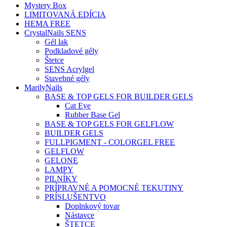
Mystery Box
LIMITOVANÁ EDÍCIA
HEMA FREE
CrystalNails SENS
Gél lak
Podkladové gély
Štetce
SENS Acrylgel
Stavebné gély
MarilyNails
BASE & TOP GELS FOR BUILDER GELS
Cat Eye
Rubber Base Gel
BASE & TOP GELS FOR GELFLOW
BUILDER GELS
FULLPIGMENT - COLORGEL FREE
GELFLOW
GELONE
LAMPY
PILNÍKY
PRÍPRAVNÉ A POMOCNÉ TEKUTINY
PRÍSLUŠENTVO
Doplnkový tovar
Nástavce
ŠTETCE