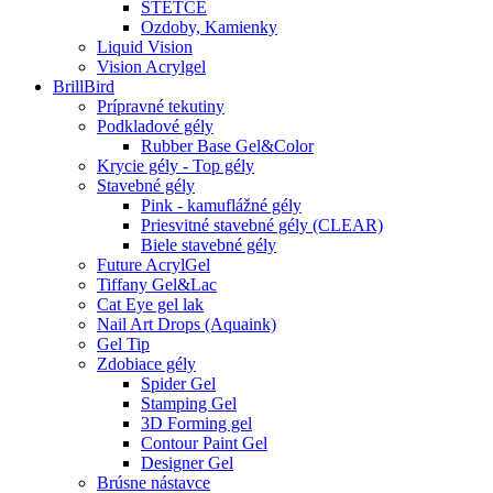
ŠTETCE
Ozdoby, Kamienky
Liquid Vision
Vision Acrylgel
BrillBird
Prípravné tekutiny
Podkladové gély
Rubber Base Gel&Color
Krycie gély - Top gély
Stavebné gély
Pink - kamuflážné gély
Priesvitné stavebné gély (CLEAR)
Biele stavebné gély
Future AcrylGel
Tiffany Gel&Lac
Cat Eye gel lak
Nail Art Drops (Aquaink)
Gel Tip
Zdobiace gély
Spider Gel
Stamping Gel
3D Forming gel
Contour Paint Gel
Designer Gel
Brúsne nástavce