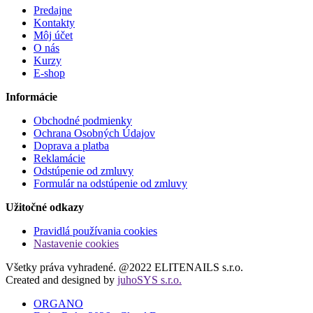
Predajne
Kontakty
Môj účet
O nás
Kurzy
E-shop
Informácie
Obchodné podmienky
Ochrana Osobných Údajov
Doprava a platba
Reklamácie
Odstúpenie od zmluvy
Formulár na odstúpenie od zmluvy
Užitočné odkazy
Pravidlá používania cookies
Nastavenie cookies
Všetky práva vyhradené. @2022 ELITENAILS s.r.o.
Created and designed by
juhoSYS s.r.o.
ORGANO