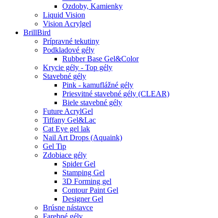
Ozdoby, Kamienky
Liquid Vision
Vision Acrylgel
BrillBird
Prípravné tekutiny
Podkladové gély
Rubber Base Gel&Color
Krycie gély - Top gély
Stavebné gély
Pink - kamuflážné gély
Priesvitné stavebné gély (CLEAR)
Biele stavebné gély
Future AcrylGel
Tiffany Gel&Lac
Cat Eye gel lak
Nail Art Drops (Aquaink)
Gel Tip
Zdobiace gély
Spider Gel
Stamping Gel
3D Forming gel
Contour Paint Gel
Designer Gel
Brúsne nástavce
Farebné gély