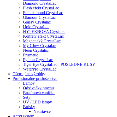
Diamond CrystaLac
Flash efekt CrystaLac
Full diamond CrystaLac
Glamour CrystaLac
Glassy Crystalac
Holo CrystaLac
HYPERNOVA Crystalac
Konfety efekt CrystaLac
Magnetický CrystaLac
My Glow Crystalac
Neon Crystalac
Prismatic
Python CrystaLac
Tiger Eye CrystaLac - POSLEDNÉ KUSY
WaterPro CrystaLac
Ošetrujúce výrobky
Profesionálne príslušenstvo
Lampy
Odsávačky prachu
Parafinová vanička
Sety
UV / LED lampy
Brúsky
Nadstavce
Acryl system