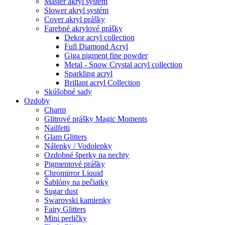
Master akryl systém
Slower akryl systém
Cover akryl prášky
Farebné akrylové prášky
Dekor acryl collection
Full Diamond Acryl
Giga pigment fine powder
Metal - Snow Crystal acryl collection
Sparkling acryl
Brillant acryl Collection
Skúšobné sady
Ozdoby
Charm
Glitrové prášky Magic Moments
Nailfetti
Glam Glitters
Nálepky / Vodolepky
Ozdobné šperky na nechty
Pigmentové prášky
Chromirror Liquid
Šablóny na pečiatky
Sugar dust
Swarovski kamienky
Fairy Glitters
Mini perličky