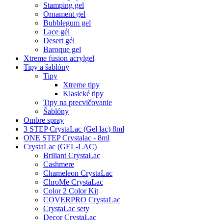
Stamping gel
Ornament gel
Bubblegum gel
Lace gél
Desert gél
Baroque gel
Xtreme fusion acrylgel
Tipy a šablóny
Tipy
Xtreme tipy
Klasické tipy
Tipy na precvičovanie
Šablóny
Ombre spray
3 STEP CrystaLac (Gel lac) 8ml
ONE STEP Crystalac - 8ml
CrystaLac (GEL-LAC)
Briliant CrystaLac
Cashmere
Chameleon CrystaLac
ChroMe CrystaLac
Color 2 Color Kit
COVERPRO CrystaLac
CrystaLac sety
Decor CrystaLac