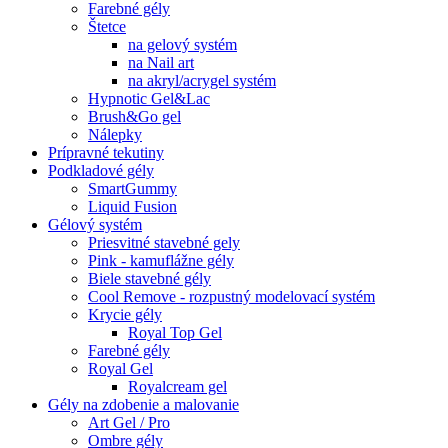
Farebné gély
Štetce
na gelový systém
na Nail art
na akryl/acrygel systém
Hypnotic Gel&Lac
Brush&Go gel
Nálepky
Prípravné tekutiny
Podkladové gély
SmartGummy
Liquid Fusion
Gélový systém
Priesvitné stavebné gely
Pink - kamuflážne gély
Biele stavebné gély
Cool Remove - rozpustný modelovací systém
Krycie gély
Royal Top Gel
Farebné gély
Royal Gel
Royalcream gel
Gély na zdobenie a malovanie
Art Gel / Pro
Ombre gély