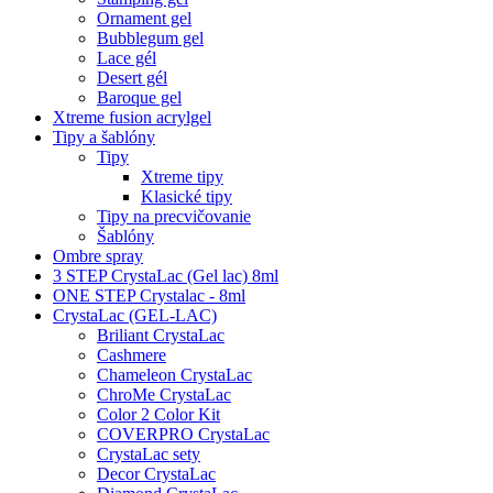
Ornament gel
Bubblegum gel
Lace gél
Desert gél
Baroque gel
Xtreme fusion acrylgel
Tipy a šablóny
Tipy
Xtreme tipy
Klasické tipy
Tipy na precvičovanie
Šablóny
Ombre spray
3 STEP CrystaLac (Gel lac) 8ml
ONE STEP Crystalac - 8ml
CrystaLac (GEL-LAC)
Briliant CrystaLac
Cashmere
Chameleon CrystaLac
ChroMe CrystaLac
Color 2 Color Kit
COVERPRO CrystaLac
CrystaLac sety
Decor CrystaLac