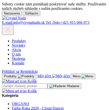
Súbory cookie nám pomáhajú poskytovať naše služby. Používaním
našich služieb súhlasíte s naším používaním cookies.
Nastavenia
Súhlasím
E-mail:
info@crystalnails.sk
Tel. číslo:
+421 915 066 073
Produkty
Novinky
Akcia
O nás
Školenia
Kontakt
Prihlásiť sa
Registrácia
Môj účet
Produkty
Menu
Košík
Hľadanie
Košík
Kategória
ORGANO
Farba Roka 2026 - Cloud Dancer