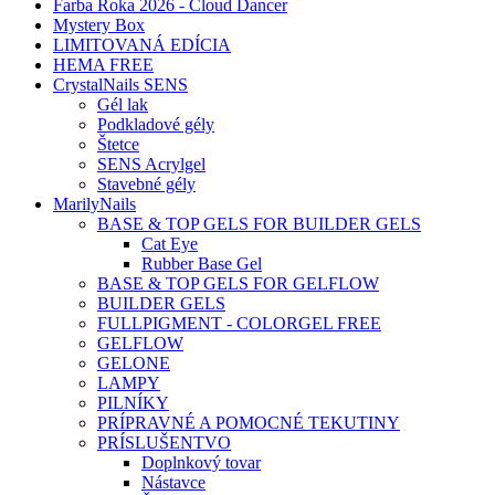
Farba Roka 2026 - Cloud Dancer
Mystery Box
LIMITOVANÁ EDÍCIA
HEMA FREE
CrystalNails SENS
Gél lak
Podkladové gély
Štetce
SENS Acrylgel
Stavebné gély
MarilyNails
BASE & TOP GELS FOR BUILDER GELS
Cat Eye
Rubber Base Gel
BASE & TOP GELS FOR GELFLOW
BUILDER GELS
FULLPIGMENT - COLORGEL FREE
GELFLOW
GELONE
LAMPY
PILNÍKY
PRÍPRAVNÉ A POMOCNÉ TEKUTINY
PRÍSLUŠENTVO
Doplnkový tovar
Nástavce