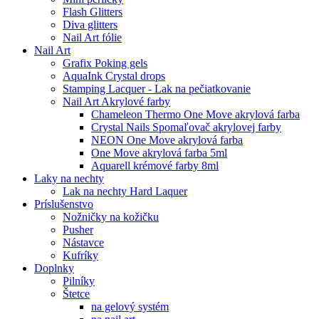
Flash Glitters
Diva glitters
Nail Art fólie
Nail Art
Grafix Poking gels
AquaInk Crystal drops
Stamping Lacquer - Lak na pečiatkovanie
Nail Art Akrylové farby
Chameleon Thermo One Move akrylová farba
Crystal Nails Spomaľovač akrylovej farby
NEON One Move akrylová farba
One Move akrylová farba 5ml
Aquarell krémové farby 8ml
Laky na nechty
Lak na nechty Hard Laquer
Príslušenstvo
Nožničky na kožičku
Pusher
Nástavce
Kufríky
Doplnky
Pilníky
Štetce
na gelový systém