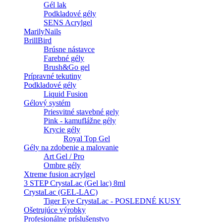
Gél lak
Podkladové gély
SENS Acrylgel
MarilyNails
BrillBird
Brúsne nástavce
Farebné gély
Brush&Go gel
Prípravné tekutiny
Podkladové gély
Liquid Fusion
Gélový systém
Priesvitné stavebné gely
Pink - kamuflážne gély
Krycie gély
Royal Top Gel
Gély na zdobenie a malovanie
Art Gel / Pro
Ombre gély
Xtreme fusion acrylgel
3 STEP CrystaLac (Gel lac) 8ml
CrystaLac (GEL-LAC)
Tiger Eye CrystaLac - POSLEDNÉ KUSY
Ošetrujúce výrobky
Profesionálne príslušenstvo