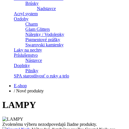
Brúsky
Nadstavce
Acryl system
Ozdoby
Charm
Glam Glitters
Nálepky / Vodolepky
Pigmentové prášky
Swarovski kamienky
Laky na nechty
Príslušenstvo
Nástavce
Doplnky
Pilníky
SPA starostlivosť o ruky a telo
E-shop
/
Nové produkty
LAMPY
Zvolenému výberu nezodpovedajú žiadne produkty.