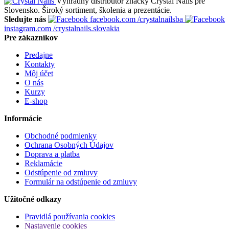
Výhradný distribútor značky Crystal Nails pre
Slovensko. Široký sortiment, školenia a prezentácie.
Sledujte nás
facebook.com
/crystalnailsba
instagram.com
/crystalnails.slovakia
Pre zákazníkov
Predajne
Kontakty
Môj účet
O nás
Kurzy
E-shop
Informácie
Obchodné podmienky
Ochrana Osobných Údajov
Doprava a platba
Reklamácie
Odstúpenie od zmluvy
Formulár na odstúpenie od zmluvy
Užitočné odkazy
Pravidlá používania cookies
Nastavenie cookies