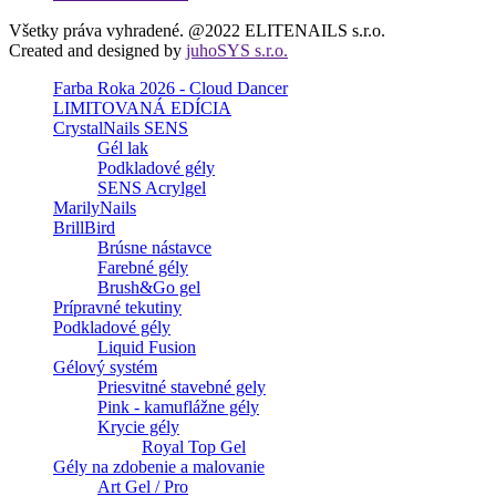
Všetky práva vyhradené. @2022 ELITENAILS s.r.o.
Created and designed by
juhoSYS s.r.o.
Farba Roka 2026 - Cloud Dancer
LIMITOVANÁ EDÍCIA
CrystalNails SENS
Gél lak
Podkladové gély
SENS Acrylgel
MarilyNails
BrillBird
Brúsne nástavce
Farebné gély
Brush&Go gel
Prípravné tekutiny
Podkladové gély
Liquid Fusion
Gélový systém
Priesvitné stavebné gely
Pink - kamuflážne gély
Krycie gély
Royal Top Gel
Gély na zdobenie a malovanie
Art Gel / Pro