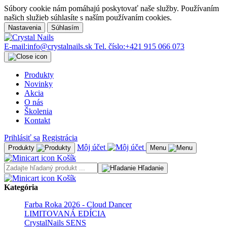
Súbory cookie nám pomáhajú poskytovať naše služby. Používaním
našich služieb súhlasíte s naším používaním cookies.
Nastavenia
Súhlasím
E-mail:
info@crystalnails.sk
Tel. číslo:
+421 915 066 073
Produkty
Novinky
Akcia
O nás
Školenia
Kontakt
Prihlásiť sa
Registrácia
Môj účet
Produkty
Menu
Košík
Hľadanie
Košík
Kategória
Farba Roka 2026 - Cloud Dancer
LIMITOVANÁ EDÍCIA
CrystalNails SENS